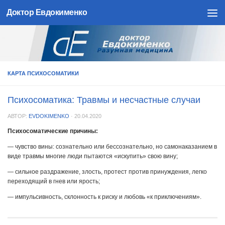
Доктор Евдокименко
Skip to content
КАРТА ПСИХОСОМАТИКИ
Психосоматика: Травмы и несчастные случаи
АВТОР:
EVDOKIMENKO
·
20.04.2020
Психосоматические причины:
— чувство вины: сознательно или бессознательно, но самонаказанием в
виде травмы многие люди пытаются «искупить» свою вину;
— сильное раздражение, злость, протест против принуждения, легко
переходящий в гнев или ярость;
— импульсивность, склонность к риску и любовь «к приключениям».