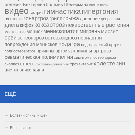
болезнь Бехтерева
болезнь Шейермана
боль в ногах
видео
гипертония
гимнастика
гастрит
гонартроз
грипп
грыжа
давление
гипотония
депрессия
коксартроз
диета
лекарственные растения
кифоз
менископатия
мигрень
миозит
мениск
мастопатия
орви
остеопороз
остеохондроз
периартрит
подагра
повреждения менисков
подагрический артрит
причины артроза
причины артрита
полиостеоартроз
ревматическая полимиалгия
симптомы остеопороза
холестерин
стресс
сколиоз
трохантерит
суставной ревматизм
цистит
эпикондилит
ЕЩЁ
Болезни спины и шеи
Болезни ног