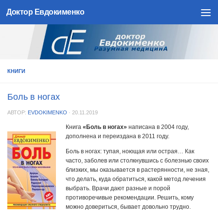
Доктор Евдокименко
Skip to content
КНИГИ
Боль в ногах
АВТОР:
EVDOKIMENKO
·
20.11.2019
Книга
«Боль в ногах»
написана в 2004 году,
дополнена и переиздана в 2011 году.
Боль в ногах: тупая, ноющая или острая… Как
часто, заболев или столкнувшись с болезнью своих
близких, мы оказывается в растерянности, не зная,
что делать, куда обратиться, какой метод лечения
выбрать. Врачи дают разные и порой
противоречивые рекомендации. Решить, кому
можно довериться, бывает довольно трудно.