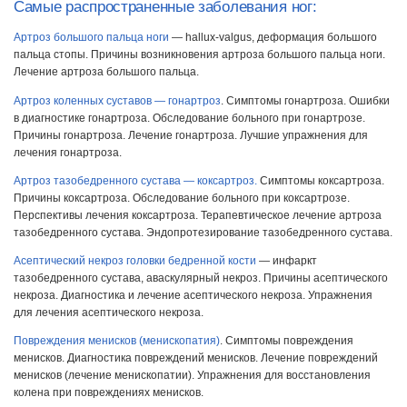
Самые распространенные заболевания ног:
Артроз большого пальца ноги
— hallux-valgus, деформация большого
пальца стопы. Причины возникновения артроза большого пальца ноги.
Лечение артроза большого пальца.
Артроз коленных суставов — гонартроз
. Симптомы гонартроза. Ошибки
в диагностике гонартроза. Обследование больного при гонартрозе.
Причины гонартроза. Лечение гонартроза. Лучшие упражнения для
лечения гонартроза.
Артроз тазобедренного сустава — коксартроз.
Симптомы коксартроза.
Причины коксартроза. Обследование больного при коксартрозе.
Перспективы лечения коксартроза. Терапевтическое лечение артроза
тазобедренного сустава. Эндопротезирование тазобедренного сустава.
Асептический некроз головки бедренной кости
— инфаркт
тазобедренного сустава, аваскулярный некроз. Причины асептического
некроза. Диагностика и лечение асептического некроза. Упражнения
для лечения асептического некроза.
Повреждения менисков (менископатия)
. Симптомы повреждения
менисков. Диагностика повреждений менисков. Лечение повреждений
менисков (лечение менископатии). Упражнения для восстановления
колена при повреждениях менисков.