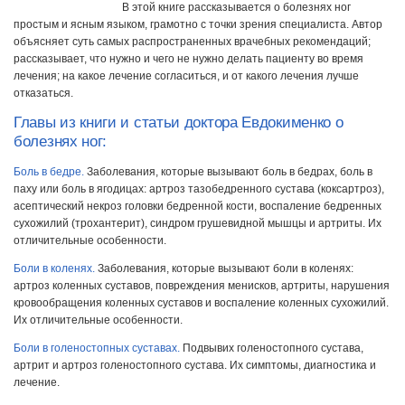
В этой книге рассказывается о болезнях ног
простым и ясным языком, грамотно с точки зрения специалиста. Автор
объясняет суть самых распространенных врачебных рекомендаций;
рассказывает, что нужно и чего не нужно делать пациенту во время
лечения; на какое лечение согласиться, и от какого лечения лучше
отказаться.
Главы из книги и статьи доктора Евдокименко о
болезнях ног:
Боль в бедре.
Заболевания, которые вызывают боль в бедрах, боль в
паху или боль в ягодицах: артроз тазобедренного сустава (коксартроз),
асептический некроз головки бедренной кости, воспаление бедренных
сухожилий (трохантерит), синдром грушевидной мышцы и артриты. Их
отличительные особенности.
Боли в коленях.
Заболевания, которые вызывают боли в коленях:
артроз коленных суставов, повреждения менисков, артриты, нарушения
кровообращения коленных суставов и воспаление коленных сухожилий.
Их отличительные особенности.
Боли в голеностопных суставах.
Подвывих голеностопного сустава,
артрит и артроз голеностопного сустава. Их симптомы, диагностика и
лечение.