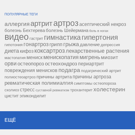
ПОПУЛЯРНЫЕ ТЕГИ
артроз
артрит
аллергия
асептический некроз
болезнь Бехтерева
болезнь Шейермана
боль в ногах
видео
гипертония
гимнастика
гастрит
гонартроз
грипп
грыжа
давление
гипотония
депрессия
коксартроз
диета
лекарственные растения
кифоз
менископатия
мигрень
миозит
мениск
мастопатия
орви
остеопороз
остеохондроз
периартрит
подагра
повреждения менисков
подагрический артрит
причины артроза
причины артрита
полиостеоартроз
ревматическая полимиалгия
симптомы остеопороза
холестерин
стресс
сколиоз
трохантерит
суставной ревматизм
цистит
эпикондилит
ЕЩЁ