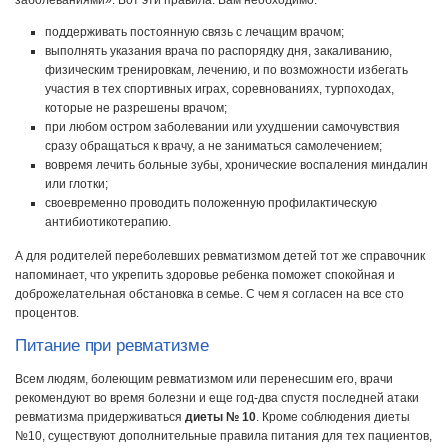
заболеваниями». Вот эти правила. Вам необходимо:
поддерживать постоянную связь с лечащим врачом;
выполнять указания врача по распорядку дня, закаливанию,
физическим тренировкам, лечению, и по возможности избегать
участия в тех спортивных играх, соревнованиях, турпоходах,
которые не разрешены врачом;
при любом остром заболевании или ухудшении самочувствия
сразу обращаться к врачу, а не заниматься самолечением;
вовремя лечить больные зубы, хронические воспаления миндалин
или глотки;
своевременно проводить положенную профилактическую
антибиотикотерапию.
А для родителей переболевших ревматизмом детей тот же справочник
напоминает, что укрепить здоровье ребенка поможет спокойная и
доброжелательная обстановка в семье. С чем я согласен на все сто
процентов.
Питание при ревматизме
Всем людям, болеющим ревматизмом или перенесшим его, врачи
рекомендуют во время болезни и еще год-два спустя последней атаки
ревматизма придерживаться
диеты № 10
. Кроме соблюдения диеты
№10, существуют дополнительные правила питания для тех пациентов,