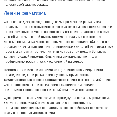
нанести свой удар по сердцу.
Лечение ревматизма
Основная задача, стоящая перед нами при лечении ревматизма —
подавить стрептококковую инфекцию, вызывающую развитие болезни и
провоцирующую ее многочисленные осложнения. В настоящее время
из всей многочисленной группы антибактериальных средств для
лечения ревматизма чаще всего применяют пенициллин (бициллин) и
его аналоги. Активная терапия пенициллином длится обычно около двух
недель, а затем на протяжении пяти лет раз в три недели больному
делают по одной инъекции бициллина внутримышечно — для
профилактики ревматических осложнений на сердце.
Помимо инъекционных антибиотиков (пенициллина и бициллина) в
последние годы при ревматизме с успехом применяются
таблетированные формы антибиотиков
«широкого спектра действия».
Очень эффективны при ревматизме оксациллин, ампициллин,
эритромицин, цефалоспорин, и целый ряд других препаратов.
Одновременно с антибиотиками в период суставной атаки ревматизма
для устранения болей в суставах назначают нестероидные
противовоспалительные препараты, которые действуют практически
сразу и полностью устраняют боль.