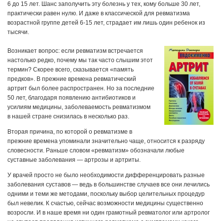
6 до 15 лет. Шанс заполучить эту болезнь у тех, кому больше 30 лет,
практически равен нулю. И даже в классической для ревматизма
возрастной группе детей 6-15 лет, страдает им лишь один ребенок из
тысячи.
Возникает вопрос: если ревматизм встречается
настолько редко, почему мы так часто слышим этот
термин? Скорее всего, сказывается «память
предков». В прежние времена ревматический
артрит был более распространен. Но за последние
50 лет, благодаря появлению антибиотиков и
усилиям медицины, заболеваемость ревматизмом
в нашей стране снизилась в несколько раз.
Вторая причина, по которой о ревматизме в
прежние времена упоминали значительно чаще, относится к разряду
словесности. Раньше словом «ревматизм» обозначали любые
суставные заболевания — артрозы и артриты.
У врачей просто не было необходимости дифференцировать разные
заболевания суставов — ведь в большинстве случаев все они лечились
одними и теми же методами, поскольку выбор целительных процедур
был невелик. К счастью, сейчас возможности медицины существенно
возросли. И в наше время ни один грамотный ревматолог или артролог