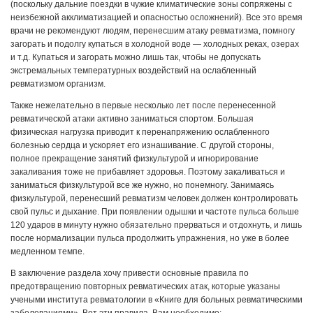
(поскольку дальние поездки в чужие климатические зоны сопряжены с
неизбежной акклиматизацией и опасностью осложнений). Все это время
врачи не рекомендуют людям, перенесшим атаку ревматизма, помногу
загорать и подолгу купаться в холодной воде — холодных реках, озерах
и т.д. Купаться и загорать можно лишь так, чтобы не допускать
экстремальных температурных воздействий на ослабленный
ревматизмом организм.
Также нежелательно в первые несколько лет после перенесенной
ревматической атаки активно заниматься спортом. Большая
физическая нагрузка приводит к перенапряжению ослабленного
болезнью сердца и ускоряет его изнашивание. С другой стороны,
полное прекращение занятий физкультурой и игнорирование
закаливания тоже не прибавляет здоровья. Поэтому закаливаться и
заниматься физкультурой все же нужно, но понемногу. Занимаясь
физкультурой, перенесший ревматизм человек должен контролировать
свой пульс и дыхание. При появлении одышки и частоте пульса больше
120 ударов в минуту нужно обязательно прерваться и отдохнуть, и лишь
после нормализации пульса продолжить упражнения, но уже в более
медленном темпе.
В заключение раздела хочу привести основные правила по
предотвращению повторных ревматических атак, которые указаны
учеными института ревматологии в «Книге для больных ревматическими