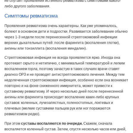
не спутает проявления истинного ревматизма с симптомами какого-
либо другого заболевания.
Симптомы ревматизма
Проявления ревматизма очень характерны. Как уже упоминалось,
болеют в основном дети и подростки. Развивается заболевание обычно
через 1-3 недели после перенесенной стрептококковой инфекции
верхних дыхательных путей: после фарингита (воспаления глотки),
ангины или тонзиллита (воспаления миндалин).
Стрептококковая инфекция не всегда проявляется ярко. Иногда она
протекает скрыто и нетипично, с минимальной температурой и легким
воспалением горла, поэтому зачастую в таких случаях врачи ставят
диагноз ОРЗ и не проводят антистрептококкового лечения. Между тем
недолеченная стрептококковая инфекция, особенно если она возникает
повторно и на фоне сниженного иммунитета, может привести к
суставному ревматизму. И через несколько дней после перенесенной
ангины или фарингита происходит воспаление каких-либо крупных
суставов: коленных, лучезапястных, голеностопных, локтевых и
плечевых (мелкие суставчики пальцев рук или ног поражаются
ревматизмом редко).
При этом
суставы воспаляются по очереди.
Скажем, сначала
воспаляется коленный сустав. Затем, спустя несколько часов или дней,