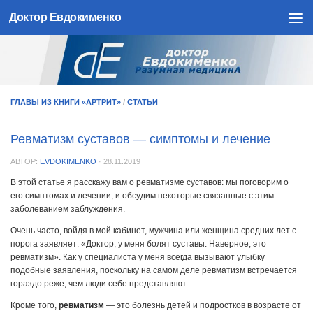
Доктор Евдокименко
Skip to content
ГЛАВЫ ИЗ КНИГИ «АРТРИТ»
/
СТАТЬИ
Ревматизм суставов — симптомы и лечение
АВТОР:
EVDOKIMENKO
·
28.11.2019
В этой статье я расскажу вам о ревматизме суставов: мы поговорим о
его симптомах и лечении, и обсудим некоторые связанные с этим
заболеванием заблуждения.
Очень часто, войдя в мой кабинет, мужчина или женщина средних лет с
порога заявляет: «Доктор, у меня болят суставы. Наверное, это
ревматизм». Как у специалиста у меня всегда вызывают улыбку
подобные заявления, поскольку на самом деле ревматизм встречается
гораздо реже, чем люди себе представляют.
Кроме того,
ревматизм
— это болезнь детей и подростков в возрасте от