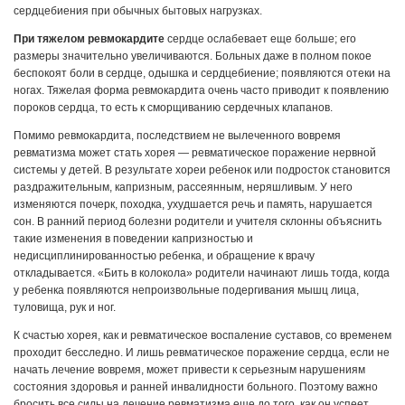
сердцебиения при обычных бытовых нагрузках.
При тяжелом ревмокардите
сердце ослабевает еще больше; его
размеры значительно увеличиваются. Больных даже в полном покое
беспокоят боли в сердце, одышка и сердцебиение; появляются отеки на
ногах. Тяжелая форма ревмокардита очень часто приводит к появлению
пороков сердца, то есть к сморщиванию сердечных клапанов.
Помимо ревмокардита, последствием не вылеченного вовремя
ревматизма может стать хорея — ревматическое поражение нервной
системы у детей. В результате хореи ребенок или подросток становится
раздражительным, капризным, рассеянным, неряшливым. У него
изменяются почерк, походка, ухудшается речь и память, нарушается
сон. В ранний период болезни родители и учителя склонны объяснить
такие изменения в поведении капризностью и
недисциплинированностью ребенка, и обращение к врачу
откладывается. «Бить в колокола» родители начинают лишь тогда, когда
у ребенка появляются непроизвольные подергивания мышц лица,
туловища, рук и ног.
К счастью хорея, как и ревматическое воспаление суставов, со временем
проходит бесследно. И лишь ревматическое поражение сердца, если не
начать лечение вовремя, может привести к серьезным нарушениям
состояния здоровья и ранней инвалидности больного. Поэтому важно
бросить все силы на лечение ревматизма еще до того, как он успеет