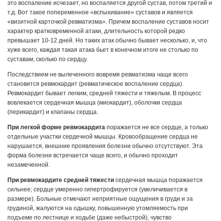
это воспаление исчезает, но воспаляется другой сустав, потом третий и
т.д. Вот такое попеременное «вспыхивание» суставов и является
«визитной карточкой ревматизма». Причем воспаление суставов носит
характер кратковременной атаки, длительность которой редко
превышает 10-12 дней. Но таких атак обычно бывает несколько, и, что
хуже всего, каждая такая атака бьет в конечном итоге не столько по
суставам, сколько по сердцу.
Последствием не вылеченного вовремя ревматизма чаще всего
становится ревмокардит (ревматическое воспаление сердца).
Ревмокардит бывает легким, средней тяжести и тяжелым. В процесс
вовлекается сердечная мышца (миокардит), оболочки сердца
(перикардит) и клапаны сердца.
При легкой форме ревмокардита
поражается не все сердце, а только
отдельные участки сердечной мышцы. Кровообращение сердца не
нарушается, внешние проявления болезни обычно отсутствуют. Эта
форма болезни встречается чаще всего, и обычно проходит
незамеченной.
При ревмокардите средней тяжести
сердечная мышца поражается
сильнее; сердце умеренно гипертрофируется (увеличивается в
размере). Больные отмечают неприятные ощущения в груди и за
грудиной, жалуются на одышку, повышенную утомляемость при
подъеме по лестнице и ходьбе (даже небыстрой), чувство