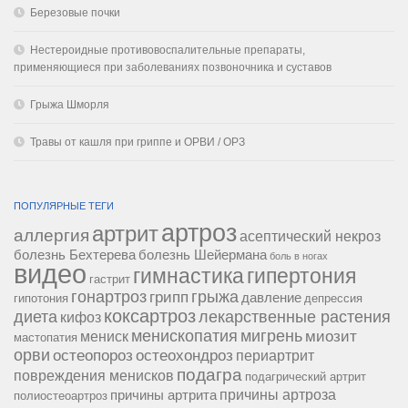
Березовые почки
Нестероидные противовоспалительные препараты,
применяющиеся при заболеваниях позвоночника и суставов
Грыжа Шморля
Травы от кашля при гриппе и ОРВИ / ОРЗ
ПОПУЛЯРНЫЕ ТЕГИ
артроз
артрит
аллергия
асептический некроз
болезнь Бехтерева
болезнь Шейермана
боль в ногах
видео
гипертония
гимнастика
гастрит
гонартроз
грипп
грыжа
давление
гипотония
депрессия
коксартроз
диета
лекарственные растения
кифоз
менископатия
мигрень
миозит
мениск
мастопатия
орви
остеопороз
остеохондроз
периартрит
подагра
повреждения менисков
подагрический артрит
причины артроза
причины артрита
полиостеоартроз