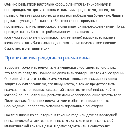
Обычно ревматизм настолько хорошо лечится антибиотиками и
нестероидными противовоспалительными средствами, что их, как
правило, бывает достаточно для полной победы над болезнью. Лишь в
редких случаях действие антибиотиков и нестероидных
противовоспалительных средств оказывается малоэффективным. Тогда
приходится прибегать к крайним мерам — назначать
кортикостероидные (противовоспалительные) гормоны, которые в
комплексе с антибиотиками подавляют ревматическое воспаление
буквально в считанные дни.
Профилактика рецидивов ревматизма
Вовремя пролечить ревматизм и купировать (остановить) его атаку —
это только полдела. Важнее не допустить повторных атак и обострений
болезни. Для этого необходимо уделить внимание восстановлению
защитных сил организма, его иммунитета, а так же предотвратить
возможность повторных заражений стрептококковой инфекцией, к
которой ранее болевший ревматизмом человек особенно чувствителен.
Поэтому всех болевших ревматизмом в обязательном порядке
необходимо направлять в специализированные санатории.
После выписки из санатория, в течение года или двух от последней
ревматической атаки, желательно отдыхать летом только в своей
климатической зоне: на даче, в домах отдыха или в санаториях