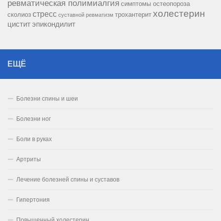
ревматическая полимиалгия
симптомы остеопороза
холестерин
стресс
сколиоз
трохантерит
суставной ревматизм
цистит
эпикондилит
ЕЩЁ
Болезни спины и шеи
Болезни ног
Боли в руках
Артриты
Лечение болезней спины и суставов
Гипертония
Повышенный холестерин