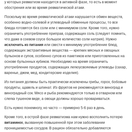
у которых ревматизм находится в активной фазе, то есть в момент
обострения или во время ревматической атаки.
Поскольку во время ревматической атаки нарушается обмен веществ,
особенно водно-солевой и углеводный обменные процессы, то все
блюда готовятся без соли или с минимумом соли. Кроме того, нужно
ограничить употребление приправ, содержащих соль (следует помнить,
что даже в соевом соусе большое количество соли натрия). Нужно
исключить из питания
или свести к минимуму употребление блюд,
содержащих экстрактивные вещества — крепких мясных и овощных
бульонов и супов, особенно супов из пакетиков или приготовленных на
основе бульонных кубиков. Необходимо на время ограничить
употребление продуктов, содержащих легкоусвояемые углеводы (сахар,
варенье, джем, мед, кондитерские изделия).
Из питания должны быть практически исключены грибы, горох, бобовые
продукты, щавель и шпинат. Из фруктов не рекомендуется виноград и
виноградный сок. Мясо и рыба рекомендуются только в отварном или
слегка тушеном виде, а овощи должны хорошо провариваться.
Есть нужно понемногу, но часто — примерно 5-6 раз в день.
Кроме того, в острой фазе ревматизма нам нужно восполнить потерю
витамино
в, вызванную повышенной при этом заболевании
проницаемостью сосудов. В рацион обязательно добавляются