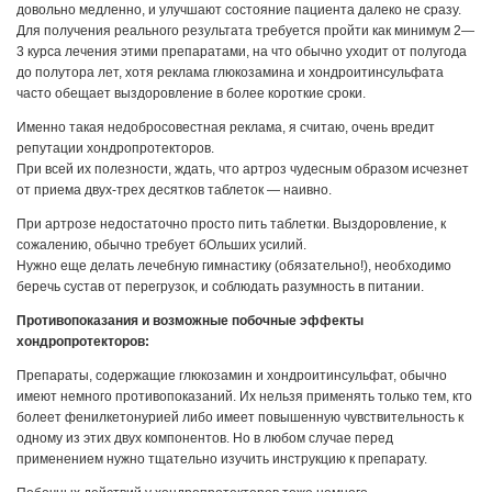
довольно медленно, и улучшают состояние пациента далеко не сразу.
Для получения реального результата требуется пройти как минимум 2—
3 курса лечения этими препаратами, на что обычно уходит от полугода
до полутора лет, хотя реклама глюкозамина и хондроитинсульфата
часто обещает выздоровление в более короткие сроки.
Именно такая недобросовестная реклама, я считаю, очень вредит
репутации хондропротекторов.
При всей их полезности, ждать, что артроз чудесным образом исчезнет
от приема двух-трех десятков таблеток — наивно.
При артрозе недостаточно просто пить таблетки. Выздоровление, к
сожалению, обычно требует бОльших усилий.
Нужно еще делать лечебную гимнастику (обязательно!), необходимо
беречь сустав от перегрузок, и соблюдать разумность в питании.
Противопоказания и возможные побочные эффекты
хондропротекторов:
Препараты, содержащие глюкозамин и хондроитинсульфат, обычно
имеют немного противопоказаний. Их нельзя применять только тем, кто
болеет фенилкетонурией либо имеет повышенную чувствительность к
одному из этих двух компонентов. Но в любом случае перед
применением нужно тщательно изучить инструкцию к препарату.