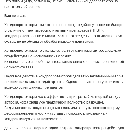
Это мягкий (и да, возможно, не очень сильный) хондропротектор на
растительной основе.
Важно знать!
Хондропротекторы при артрозе полезны, но действуют они не быстро.
В отличие от противовоспалительных препаратов (НПВП),
хондропротекторы не снимают боль в тот же день — они именно лечат
сустав, но не обладают обезболивающим действием.
Хондропротекторы не столько устраняют симптомы артроза, сколько
воздействуют на «основание» болезни:
их применение способствует восстановлению хрящевых поверхностей
больного сустава.
Подобное действие хондропротекторов делает их незаменимыми при
лечении начальных стадий артроза. Однако не нужно преувеличивать
возможностей данных препаратов.
Хондропротекторы мало эффективны при третьей-четвертой стадии
артроза, когда хрящ уже практически полностью разрушен.
Ведь вырастить новую хрящевую ткань или вернуть прежнюю форму
деформированным костям сустава с помощью глюкозамина и
хондроитинсульфата невозможно.
Да и при первой-второй стадиях артроза хондропротекторы действуют