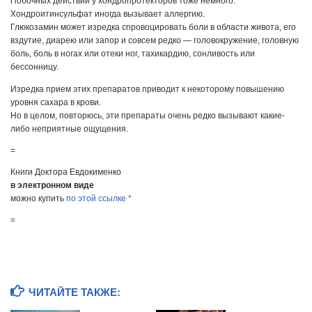
Побочных действий у хондропротекторов тоже немного.
Хондроитинсульфат иногда вызывает аллергию.
Глюкозамин может изредка спровоцировать боли в области живота, его
вздутие, диарею или запор и совсем редко — головокружение, головную
боль, боль в ногах или отеки ног, тахикардию, сонливость или
бессонницу.
Изредка прием этих препаратов приводит к некоторому повышению
уровня сахара в крови.
Но в целом, повторюсь, эти препараты очень редко вызывают какие-
либо неприятные ощущения.
=
Книги Доктора Евдокименко
в электронном виде
можно купить
по этой ссылке *
=
ЧИТАЙТЕ ТАКЖЕ: