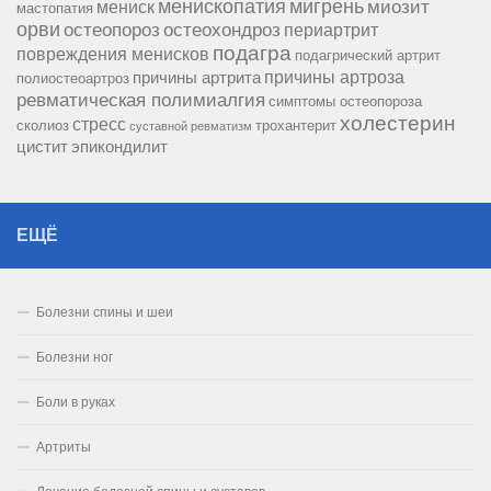
менископатия
мигрень
миозит
мениск
мастопатия
орви
остеопороз
остеохондроз
периартрит
подагра
повреждения менисков
подагрический артрит
причины артроза
причины артрита
полиостеоартроз
ревматическая полимиалгия
симптомы остеопороза
холестерин
стресс
сколиоз
трохантерит
суставной ревматизм
цистит
эпикондилит
ЕЩЁ
Болезни спины и шеи
Болезни ног
Боли в руках
Артриты