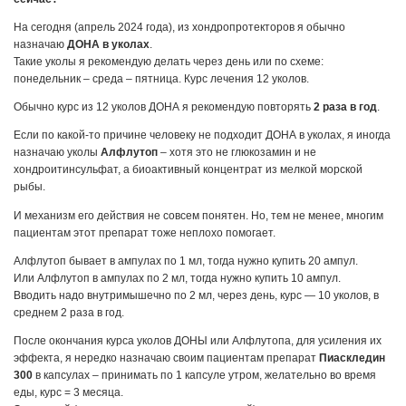
На сегодня (апрель 2024 года), из хондропротекторов я обычно
назначаю
ДОНА в уколах
.
Такие уколы я рекомендую делать через день или по схеме:
понедельник – среда – пятница. Курс лечения 12 уколов.
Обычно курс из 12 уколов ДОНА я рекомендую повторять
2 раза в год
.
Если по какой-то причине человеку не подходит ДОНА в уколах, я иногда
назначаю уколы
Алфлутоп
– хотя это не глюкозамин и не
хондроитинсульфат, а биоактивный концентрат из мелкой морской
рыбы.
И механизм его действия не совсем понятен. Но, тем не менее, многим
пациентам этот препарат тоже неплохо помогает.
Алфлутоп бывает в ампулах по 1 мл, тогда нужно купить 20 ампул.
Или Алфлутоп в ампулах по 2 мл, тогда нужно купить 10 ампул.
Вводить надо внутримышечно по 2 мл, через день, курс — 10 уколов, в
среднем 2 раза в год.
После окончания курса уколов ДОНЫ или Алфлутопа, для усиления их
эффекта, я нередко назначаю своим пациентам препарат
Пиаскледин
300
в капсулах – принимать по 1 капсуле утром, желательно во время
еды, курс = 3 месяца.