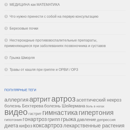
МЕДИЦИНА как МАТЕМАТИКА
Что нужно принести с собой на первую консультацию
Березовые почки
Нестероидные противовоспалительные препараты,
применяющиеся при заболеваниях позвоночника и суставов
Грыжа Шморля
Травы от кашля при гриппе и ОРВИ / ОРЗ
ПОПУЛЯРНЫЕ ТЕГИ
артроз
артрит
аллергия
асептический некроз
болезнь Бехтерева
болезнь Шейермана
боль в ногах
видео
гипертония
гимнастика
гастрит
гонартроз
грипп
грыжа
давление
гипотония
депрессия
коксартроз
диета
лекарственные растения
кифоз