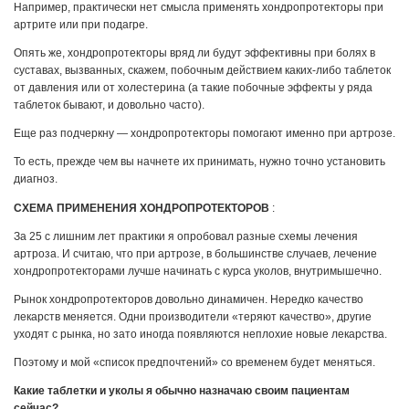
Например, практически нет смысла применять хондропротекторы при
артрите или при подагре.
Опять же, хондропротекторы вряд ли будут эффективны при болях в
суставах, вызванных, скажем, побочным действием каких-либо таблеток
от давления или от холестерина (а такие побочные эффекты у ряда
таблеток бывают, и довольно часто).
Еще раз подчеркну — хондропротекторы помогают именно при артрозе.
То есть, прежде чем вы начнете их принимать, нужно точно установить
диагноз.
СХЕМА ПРИМЕНЕНИЯ ХОНДРОПРОТЕКТОРОВ
:
За 25 с лишним лет практики я опробовал разные схемы лечения
артроза. И считаю, что при артрозе, в большинстве случаев, лечение
хондропротекторами лучше начинать с курса уколов, внутримышечно.
Рынок хондропротекторов довольно динамичен. Нередко качество
лекарств меняется. Одни производители «теряют качество», другие
уходят с рынка, но зато иногда появляются неплохие новые лекарства.
Поэтому и мой «список предпочтений» со временем будет меняться.
Какие таблетки и уколы я обычно назначаю своим пациентам
сейчас?