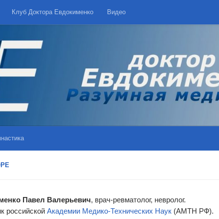
Клуб Доктора Евдокименко
Видео
мнастика
ОРЕ
менко Павел Валерьевич
, врач-ревматолог, невролог.
к российской
Академии Медико-Технических Наук
(АМТН РФ).