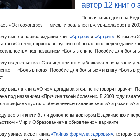
автор
12 книг
о 
Первая книга доктора Евд
ась «Остеохондроз — мифы и реальность», увидела свет в 2001
году вышло первое издание книг
«Артроз»
и
«Артрит»
. В том же 
ьство «Столица-принт» выпустило обновленное переиздание кн
реальность» под названием «Боль в спине. Пособие для больны
году издательство «Столица-принт» опубликовало новую книгу д
енко — «Боль в ногах. Пособие для больных» и книгу «Боль в р
».
году вышла книга «О чем догадываются, но не говорят врачи». 
ана под названием «Причина твоей болезни». В 2008 году издат
олиграф» выпустило обновленное издание книг «Артроз» и «Арт
году все эти книги были дополнены доктором Евдокименко и пе
ьством «Мир и Образование» в обновленном варианте.
году увидела свет книга
«Тайная формула здоровья»
, которая ср