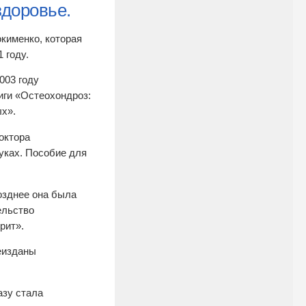
здоровье.
окименко, которая
 году.
2003 году
иги «Остеохондроз:
х».
октора
уках. Пособие для
Позднее она была
ельство
рит».
реизданы
азу стала