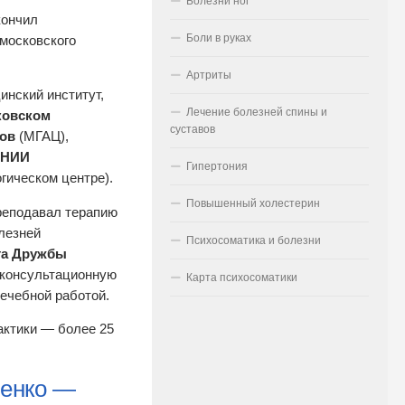
Болезни ног
кончил
Боли в руках
московского
Артриты
инский институт,
Лечение болезней спины и
ковском
суставов
зов
(МГАЦ),
НИИ
Гипертония
гическом центре).
Повышенный холестерин
реподавал терапию
лезней
Психосоматика и болезни
та Дружбы
я консультационную
Карта психосоматики
лечебной работой.
актики — более 25
менко —