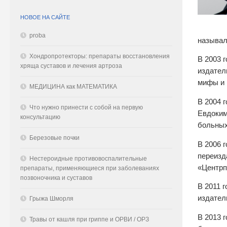
НОВОЕ НА САЙТЕ
proba
называл
Хондропротекторы: препараты восстановления
В 2003 
хряща суставов и лечения артроза
издател
мифы и 
МЕДИЦИНА как МАТЕМАТИКА
В 2004 
Что нужно принести с собой на первую
Евдоким
консультацию
больных
Березовые почки
В 2006 
переизд
Нестероидные противовоспалительные
«Центрп
препараты, применяющиеся при заболеваниях
позвоночника и суставов
В 2011 
издател
Грыжа Шморля
В 2013 
Травы от кашля при гриппе и ОРВИ / ОРЗ