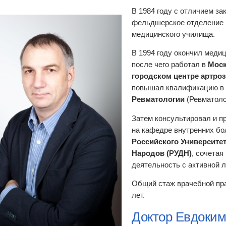
В 1984 году с отличием за
фельдшерское отделение 
медицинского училища.
В 1994 году окончил медиц
после чего работал в
Мос
городском центре артро
повышал квалификацию в
Ревматологии
(Ревматоло
Затем консультировал и п
на кафедре внутренних бо
Российского Университе
Народов (РУДН)
, сочета
деятельность с активной 
Общий стаж врачебной пр
лет.
Доктор Евдоки