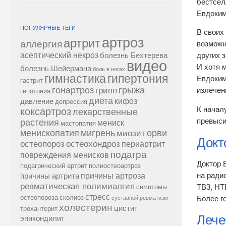
бестсел
Евдоким
ПОПУЛЯРНЫЕ ТЕГИ
В своих
артроз
артрит
аллергия
возможн
асептический некроз
других 
болезнь Бехтерева
видео
И хотя 
болезнь Шейермана
боль в ногах
гипертония
гимнастика
Евдоким
гастрит
гонартроз
грипп
грыжа
излечен
гипотония
диета
кифоз
давление
депрессия
К начал
коксартроз
лекарственные
превыс
растения
мениск
мастопатия
менископатия
мигрень
миозит
орви
Докт
остеопороз
остеохондроз
периартрит
подагра
повреждения менисков
Доктор 
подагрический артрит
полиостеоартроз
причины артроза
на ради
причины артрита
ревматическая полимиалгия
ТВ3, НТ
симптомы
стресс
остеопороза
сколиоз
Более г
суставной ревматизм
холестерин
цистит
трохантерит
Лече
эпикондилит