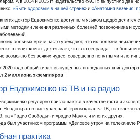
лером. А в 2014 и 2015 гг издательство «АСТ» выпустило две но
енко:
«Быть здоровым в нашей стране»
и
«Анатомия везения: п
 книгах доктор Евдокименко доступным языком щедро делится 
ыми методами лечения различных болезней позвоночника и суст
заболеваний.
многих больных врачи часто убеждают, что их болезни неизлечи
енко в своих книгах доказывает, что это неправда — в большин
ие возможно без всяких чудес, совершенно понятными и логичн
у 2020 года общий тираж выпущенных и проданных книг доктора
ил
2 миллиона экземпляров
!
ор Евдокименко на ТВ и на радио
Евдокименко регулярно приглашается в качестве гостя и эксперт
о. Неоднократно выступал на «Первом канале» ТВ, на телеканал
В, на «Радио Свободы» и «радио Маяк», и многих других.
ода был участником программы «Деловое утро» на телеканале Р
бная практика