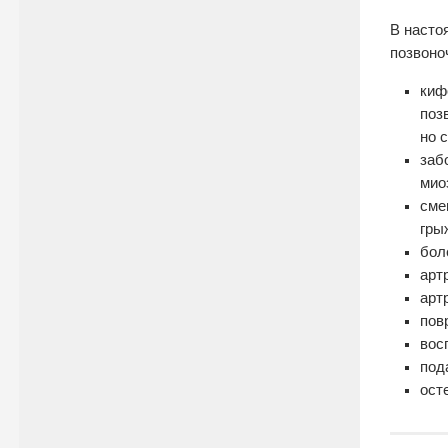
В насто
позвоноч
киф
поз
но 
заб
мио
сме
гры
бол
арт
арт
пов
вос
под
ост