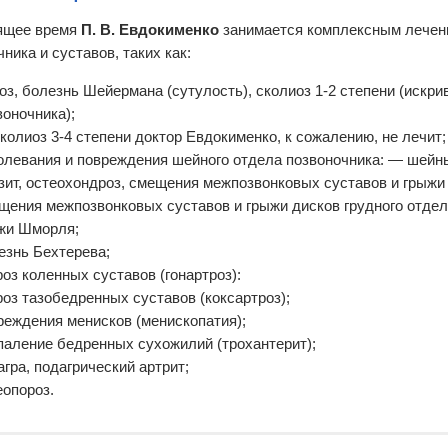
ящее время
П. В. Евдокименко
занимается комплексным лечен
ника и суставов, таких как:
оз, болезнь Шейермана (сутулость), сколиоз 1-2 степени (искри
воночника);
сколиоз 3-4 степени доктор Евдокименко, к сожалению, не лечит;
олевания и повреждения шейного отдела позвоночника: — шейны
зит, остеохондроз, смещения межпозвонковых суставов и грыжи
щения межпозвонковых суставов и грыжи дисков грудного отдел
жи Шморля;
езнь Бехтерева;
роз коленных суставов (гонартроз):
роз тазобедренных суставов (коксартроз);
реждения менисков (менископатия);
паление бедренных сухожилий (трохантерит);
агра, подагрический артрит;
еопороз.