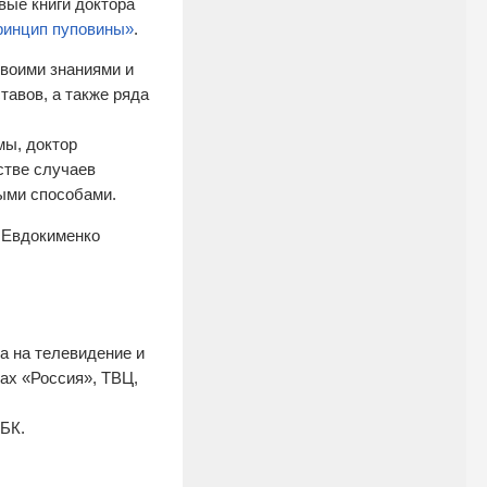
вые книги доктора
ринцип пуповины»
.
своими знаниями и
авов, а также ряда
мы, доктор
стве случаев
ыми способами.
 Евдокименко
а на телевидение и
ах «Россия», ТВЦ,
БК.