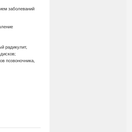
ием заболеваний
вление
й радикулит,
 дисков;
ов позвоночника,