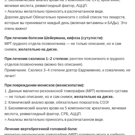
мочевая кислота, ревматоидный фактор, АЦЦП.
= Анализы желательно приносить в распечатанном виде.
Дорогие друзья! Обязательно принесите с собой список тех лекарств,
которые вы принимаете каждый день (включая витамины и БАДы). Это
очень важно!
При лечении болезни Шейермана, кифоза (сутулости):
МРТ грудного отдела позвоночника — не только описание, но и сам
снимок,
желательно
на диске.
При лечении сколиоза 1–2 степени:
рентген поясничного и грудного
отделов позвоночника (можно без описания).
Примечание. Сколиоз 3–4 степени доктор Евдокименко, к сожалению, не
лечит!
При повреждении менисков (менископатии):
1. Данные магнитно-резонансной томографии (МРТ) коленного сустава
— не только описание, но и сам снимок,
желательно на диске.
2. Клинический анализ крови, обязательно показатель СОЭ!
3. Биохимический анализ крови на 5 компонентов: креатинин, мочевая
кислота, ревматоидный фактор, СРБ, АЦЦП.
= Анализы желательно приносить в распечатанном виде.
Лечение вертеброгенной головной боли:
магнитно-резонансную томографию (МРТ) головного мозга и шейного