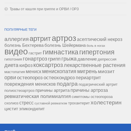
Травы от кашля при гриппе и ОРВИ / ОРЗ
ПОПУЛЯРНЫЕ ТЕГИ
артроз
артрит
аллергия
асептический некроз
болезнь Бехтерева
болезнь Шейермана
боль в ногах
видео
гипертония
гимнастика
гастрит
гонартроз
грипп
грыжа
давление
гипотония
депрессия
коксартроз
диета
лекарственные растения
кифоз
менископатия
мигрень
миозит
мениск
мастопатия
орви
остеопороз
остеохондроз
периартрит
подагра
повреждения менисков
подагрический артрит
причины артроза
причины артрита
полиостеоартроз
ревматическая полимиалгия
симптомы остеопороза
холестерин
стресс
сколиоз
трохантерит
суставной ревматизм
цистит
эпикондилит