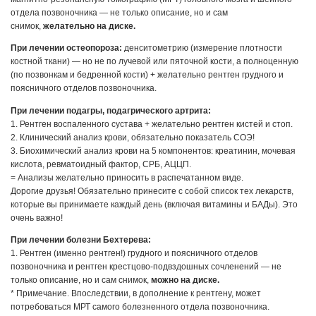
отдела позвоночника — не только описание, но и сам
снимок,
желательно на диске.
При лечении остеопороза:
денситометрию (измерение плотности
костной ткани) — но не по лучевой или пяточной кости, а полноценную
(по позвонкам и бедренной кости) + желательно рентген грудного и
поясничного отделов позвоночника.
При лечении подагры, подагрического артрита:
1. Рентген воспаленного сустава + желательно рентген кистей и стоп.
2. Клинический анализ крови, обязательно показатель СОЭ!
3. Биохимический анализ крови на 5 компонентов: креатинин, мочевая
кислота, ревматоидный фактор, СРБ, АЦЦП.
= Анализы желательно приносить в распечатанном виде.
Дорогие друзья! Обязательно принесите с собой список тех лекарств,
которые вы принимаете каждый день (включая витамины и БАДы). Это
очень важно!
При лечении болезни Бехтерева:
1. Рентген (именно рентген!) грудного и поясничного отделов
позвоночника и рентген крестцово-подвздошных сочленений — не
только описание, но и сам снимок,
можно на диске.
* Примечание. Впоследствии, в дополнение к рентгену, может
потребоваться МРТ самого болезненного отдела позвоночника.