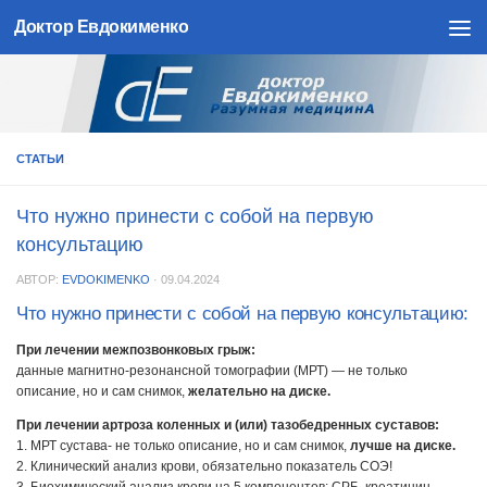
Доктор Евдокименко
Skip to content
СТАТЬИ
Что нужно принести с собой на первую
консультацию
АВТОР:
EVDOKIMENKO
·
09.04.2024
Что нужно принести с собой на первую консультацию:
При лечении межпозвонковых грыж:
данные магнитно-резонансной томографии (МРТ) — не только
описание, но и сам снимок,
желательно на диске.
При лечении артроза коленных и (или) тазобедренных суставов:
1. МРТ сустава- не только описание, но и сам снимок,
лучше на диске.
2. Клинический анализ крови, обязательно показатель СОЭ!
3. Биохимический анализ крови на 5 компонентов: СРБ, креатинин,