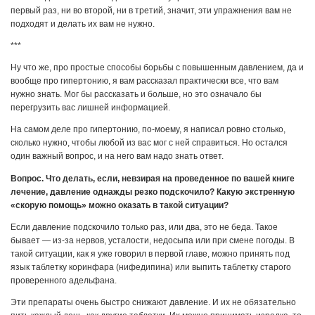
первый раз, ни во второй, ни в третий, значит, эти упражнения вам не
подходят и делать их вам не нужно.
***
Ну что же, про простые способы борьбы с повышенным давлением, да и
вообще про гипертонию, я вам рассказал практически все, что вам
нужно знать. Мог бы рассказать и больше, но это означало бы
перегрузить вас лишней информацией.
На самом деле про гипертонию, по-моему, я написал ровно столько,
сколько нужно, чтобы любой из вас мог с ней справиться. Но остался
один важный вопрос, и на него вам надо знать ответ.
Вопрос. Что делать, если, невзирая на проведенное по вашей книге
лечение, давление однажды резко подскочило? Какую экстренную
«скорую помощь» можно оказать в такой ситуации?
Если давление подскочило только раз, или два, это не беда. Такое
бывает — из-за нервов, усталости, недосыпа или при смене погоды. В
такой ситуации, как я уже говорил в первой главе, можно принять под
язык таблетку коринфара (нифедипина) или выпить таблетку старого
проверенного адельфана.
Эти препараты очень быстро снижают давление. И их не обязательно