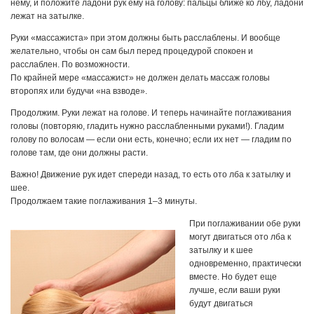
нему, и положите ладони рук ему на голову: пальцы ближе ко лбу, ладони
лежат на затылке.
Руки «массажиста» при этом должны быть расслаблены. И вообще
желательно, чтобы он сам был перед процедурой спокоен и
расслаблен. По возможности.
По крайней мере «массажист» не должен делать массаж головы
второпях или будучи «на взводе».
Продолжим. Руки лежат на голове. И теперь начинайте поглаживания
головы (повторяю, гладить нужно расслабленными руками!). Гладим
голову по волосам — если они есть, конечно; если их нет — гладим по
голове там, где они должны расти.
Важно! Движение рук идет спереди назад, то есть ото лба к затылку и
шее.
Продолжаем такие поглаживания 1–3 минуты.
При поглаживании обе руки
могут двигаться ото лба к
затылку и к шее
одновременно, практически
вместе. Но будет еще
лучше, если ваши руки
будут двигаться