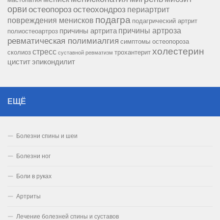
орви
остеопороз
остеохондроз
периартрит
подагра
повреждения менисков
подагрический артрит
причины артроза
причины артрита
полиостеоартроз
ревматическая полимиалгия
симптомы остеопороза
холестерин
стресс
сколиоз
трохантерит
суставной ревматизм
цистит
эпикондилит
ЕЩЁ
Болезни спины и шеи
Болезни ног
Боли в руках
Артриты
Лечение болезней спины и суставов