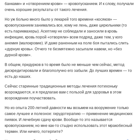
банками» и «отворением крови» — кровопусканием. И к слову, получали
очень хорошие результаты от такого лечения.
Но уж больно много было у лекарей того времени «косяков» —
кровопусканием занимались все, кому не лень, даже цирюльники (то
есть парикмахеры). Асептику не соблюдали и заносили в кровь
инфекцию, кровь порой «отворяли» всем подряд, даже тем, у кого
анемия (малокровие). И даже раненным на поле боя пытались слить
«дурную кровь». Отчего те безмятежно засыпали навеки, но «без
дурной крови».
В общем, придурков в то время было не меньше чем сейчас, метод
дискредитировали и благополучно его забыли. До лучших времен — то
есть до наших.
Сейчас старинные традиционные методы лечения потихоньку
возрождаются, и я предлагаю вам с пользой для здоровья в этом
возрождении поучаствовать.
Но из опыта 200-летней давности мы возьмем на вооружение только
самое лучшее и полезное: гирудотерапию — применение медицинских
пиявок. И лечебную сдачу крови. Вообще-то это называется
кровопусканием, но мне как-то стыдно использовать этот мракобесный
термин. Или ничего, потерпите?