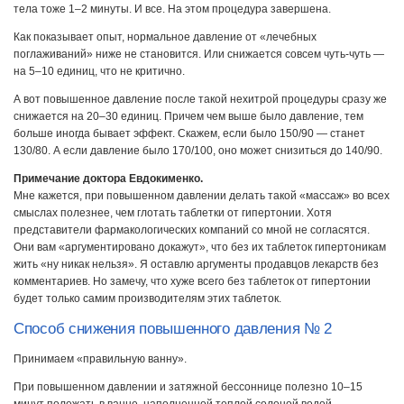
тела тоже 1–2 минуты. И все. На этом процедура завершена.
Как показывает опыт, нормальное давление от «лечебных
поглаживаний» ниже не становится. Или снижается совсем чуть-чуть —
на 5–10 единиц, что не критично.
А вот повышенное давление после такой нехитрой процедуры сразу же
снижается на 20–30 единиц. Причем чем выше было давление, тем
больше иногда бывает эффект. Скажем, если было 150/90 — станет
130/80. А если давление было 170/100, оно может снизиться до 140/90.
Примечание доктора Евдокименко.
Мне кажется, при повышенном давлении делать такой «массаж» во всех
смыслах полезнее, чем глотать таблетки от гипертонии. Хотя
представители фармакологических компаний со мной не согласятся.
Они вам «аргументировано докажут», что без их таблеток гипертоникам
жить «ну никак нельзя». Я оставлю аргументы продавцов лекарств без
комментариев. Но замечу, что хуже всего без таблеток от гипертонии
будет только самим производителям этих таблеток.
Способ снижения повышенного давления № 2
Принимаем «правильную ванну».
При повышенном давлении и затяжной бессоннице полезно 10–15
минут полежать в ванне, наполненной теплой соленой водой.