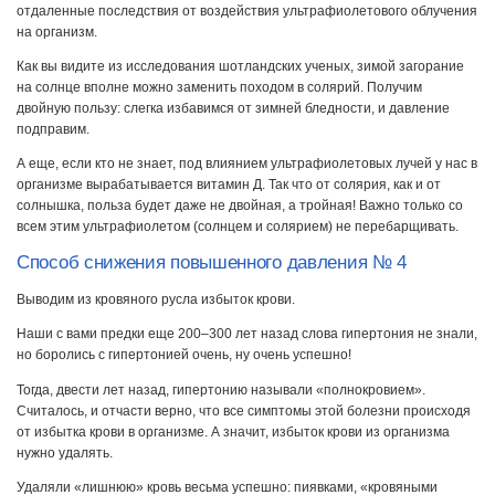
отдаленные последствия от воздействия ультрафиолетового облучения
на организм.
Как вы видите из исследования шотландских ученых, зимой загорание
на солнце вполне можно заменить походом в солярий. Получим
двойную пользу: слегка избавимся от зимней бледности, и давление
подправим.
А еще, если кто не знает, под влиянием ультрафиолетовых лучей у нас в
организме вырабатывается витамин Д. Так что от солярия, как и от
солнышка, польза будет даже не двойная, а тройная! Важно только со
всем этим ультрафиолетом (солнцем и солярием) не перебарщивать.
Способ снижения повышенного давления № 4
Выводим из кровяного русла избыток крови.
Наши с вами предки еще 200–300 лет назад слова гипертония не знали,
но боролись с гипертонией очень, ну очень успешно!
Тогда, двести лет назад, гипертонию называли «полнокровием».
Считалось, и отчасти верно, что все симптомы этой болезни происходя
от избытка крови в организме. А значит, избыток крови из организма
нужно удалять.
Удаляли «лишнюю» кровь весьма успешно: пиявками, «кровяными