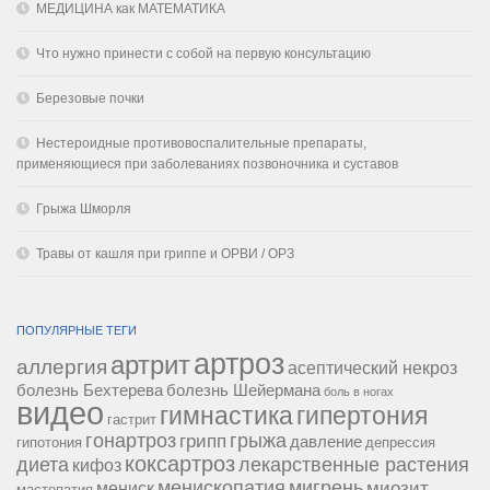
МЕДИЦИНА как МАТЕМАТИКА
Что нужно принести с собой на первую консультацию
Березовые почки
Нестероидные противовоспалительные препараты,
применяющиеся при заболеваниях позвоночника и суставов
Грыжа Шморля
Травы от кашля при гриппе и ОРВИ / ОРЗ
ПОПУЛЯРНЫЕ ТЕГИ
артроз
артрит
аллергия
асептический некроз
болезнь Бехтерева
болезнь Шейермана
боль в ногах
видео
гипертония
гимнастика
гастрит
гонартроз
грипп
грыжа
давление
гипотония
депрессия
коксартроз
диета
лекарственные растения
кифоз
менископатия
мигрень
миозит
мениск
мастопатия