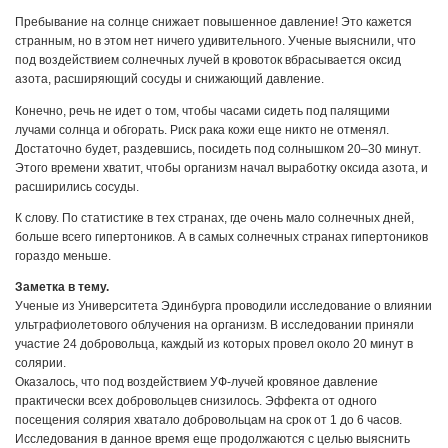
Пребывание на солнце снижает повышенное давление! Это кажется
странным, но в этом нет ничего удивительного. Ученые выяснили, что
под воздействием солнечных лучей в кровоток вбрасывается оксид
азота, расширяющий сосуды и снижающий давление.
Конечно, речь не идет о том, чтобы часами сидеть под палящими
лучами солнца и обгорать. Риск рака кожи еще никто не отменял.
Достаточно будет, раздевшись, посидеть под солнышком 20–30 минут.
Этого времени хватит, чтобы организм начал выработку оксида азота, и
расширились сосуды.
К слову. По статистике в тех странах, где очень мало солнечных дней,
больше всего гипертоников. А в самых солнечных странах гипертоников
гораздо меньше.
Заметка в тему.
Ученые из Университета Эдинбурга проводили исследование о влиянии
ультрафиолетового облучения на организм. В исследовании приняли
участие 24 добровольца, каждый из которых провел около 20 минут в
солярии.
Оказалось, что под воздействием УФ-лучей кровяное давление
практически всех добровольцев снизилось. Эффекта от одного
посещения солярия хватало добровольцам на срок от 1 до 6 часов.
Исследования в данное время еще продолжаются с целью выяснить