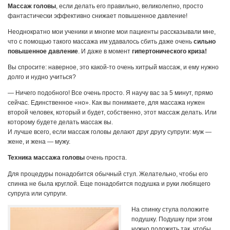
Массаж головы
, если делать его правильно, великолепно, просто
фантастически эффективно снижает повышенное давление!
Неоднократно мои ученики и многие мои пациенты рассказывали мне,
что с помощью такого массажа им удавалось сбить даже очень
сильно
повышенное давление
. И даже в момент
гипертонического криза!
Вы спросите: наверное, это какой-то очень хитрый массаж, и ему нужно
долго и нудно учиться?
— Ничего подобного! Все очень просто. Я научу вас за 5 минут, прямо
сейчас. Единственное «но». Как вы понимаете, для массажа нужен
второй человек, который и будет, собственно, этот массаж делать. Или
которому будете делать массаж вы.
И лучше всего, если массаж головы делают друг другу супруги: муж —
жене, и жена — мужу.
Техника массажа головы
очень проста.
Для процедуры понадобится обычный стул. Желательно, чтобы его
спинка не была круглой. Еще понадобится подушка и руки любящего
супруга или супруги.
На спинку стула положите
подушку. Подушку при этом
нужно положить так, чтобы