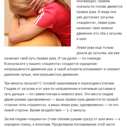
поочередно: скажем,
сначала по голове движется
правая рука. И когда она
уже достигает затылка
«пациента», левая рука
начинает свое нежное
движение ото лба к затылку
и шее.
Левая рука еще только
дошла до затылка, как уже
начинает свой путь правая рука. И так далее — по очереди.
В результате у нашего «пациента» создается ощущение
непрерывности движения рук, а такой алгоритм успокаивает и снижает
давление лучше, чем прерывистые движения.
Три минуты прошли? С головой заканчиваем и переходим к плечам.
Гладим от затылка и от шеи по направлению к плечевым суставам и
чуть дальше — по самим плечам и немного вниз. Эти места гладим
двумя руками одновременно — ваша правая рука движется по правой
стороне тела «пациента», а ваша левая рука, одновременно — по его
левой стороне. Время воздействия — 1–2 минуты.
Затем гладим «пациента» (тоже обеими руками сразу) от шеи вниз — к
середине спины, к лопаткам. Продолжаем поглаживание этой части