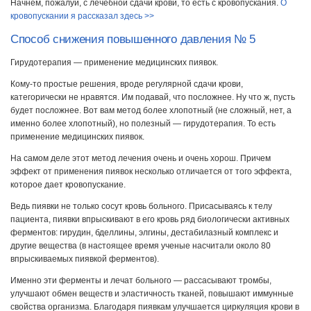
Начнем, пожалуй, с лечебной сдачи крови, то есть с кровопускания.
О
кровопускании я рассказал здесь >>
Способ снижения повышенного давления № 5
Гирудотерапия — применение медицинских пиявок.
Кому-то простые решения, вроде регулярной сдачи крови,
категорически не нравятся. Им подавай, что посложнее. Ну что ж, пусть
будет посложнее. Вот вам метод более хлопотный (не сложный, нет, а
именно более хлопотный), но полезный — гирудотерапия. То есть
применение медицинских пиявок.
На самом деле этот метод лечения очень и очень хорош. Причем
эффект от применения пиявок несколько отличается от того эффекта,
которое дает кровопускание.
Ведь пиявки не только сосут кровь больного. Присасываясь к телу
пациента, пиявки впрыскивают в его кровь ряд биологически активных
ферментов: гирудин, бделлины, элгины, дестабилазный комплекс и
другие вещества (в настоящее время ученые насчитали около 80
впрыскиваемых пиявкой ферментов).
Именно эти ферменты и лечат больного — рассасывают тромбы,
улучшают обмен веществ и эластичность тканей, повышают иммунные
свойства организма. Благодаря пиявкам улучшается циркуляция крови в