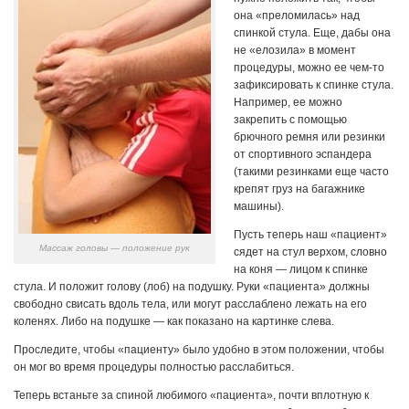
она «преломилась» над
спинкой стула. Еще, дабы она
не «елозила» в момент
процедуры, можно ее чем-то
зафиксировать к спинке стула.
Например, ее можно
закрепить с помощью
брючного ремня или резинки
от спортивного эспандера
(такими резинками еще часто
крепят груз на багажнике
машины).
Пусть теперь наш «пациент»
Массаж головы — положение рук
сядет на стул верхом, словно
на коня — лицом к спинке
стула. И положит голову (лоб) на подушку. Руки «пациента» должны
свободно свисать вдоль тела, или могут расслаблено лежать на его
коленях. Либо на подушке — как показано на картинке слева.
Проследите, чтобы «пациенту» было удобно в этом положении, чтобы
он мог во время процедуры полностью расслабиться.
Теперь встаньте за спиной любимого «пациента», почти вплотную к