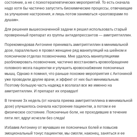
состояние, а не с психотерапевтических мероприятий. То есть сначала
надо хотя бы частично запустить биохимические процессы, отвечающие
за улучшение настроения, и лишь потом заниматься «разговорами по
душам».
Для решения вышеозначенной задачи я решил использовать старый
проверенный препарат из группы антидепрессантов — амитриптиллин.
Порекомендовав Антонине принимать амитриптиллин в минимальной
дозе, параллельно я провел женщине ряд манипуляций на шейном и
поясничном отделах позвоночника. Мне удалось манипуляциями
разблокировать позвоночник, частично восстановить кровообращение
головного мозга пациентки и улучшить кровоснабжение поясничных
мышц. Однако я помнил, что раньше похожие мероприятия с Антониной
уже проводили другие врачи, и эффект от них был минимальным.
Поэтому большую часть надежд я возлагал все же именно на
амитриптиллин. И препарат их оправдал!
В течение 3х недель (от начала приема амитриптиллина в минимальной
дозе) улучшилось сначала настроение пациентки, а потом и ее
физическое состояние. Поясничные боли, не проходившие в течение
пяти лет, вдруг исчезли без следа!
Избавив Антонину от мучавших ее поясничных болей и повысив
эмоциональный тонус пациентки, мы смогли, наконец, заняться и ее