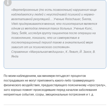
«Вертеброгенные (то есть позвоночные) нарушения чаще
наблюдаются у людей с неустойчивой психикой и нервно-
вегетативной регуляцией… Ученые Reischauer, Šventa,
Vitek придерживаются мнения, что психотерапия является
одним из методов лечения таких больных. Ученые Kunc,
Stary, Šetlik, исследуя группу пациентов после операции на
позвоночнике, показали, что их самочувствие в
послеоперационный период также в значительной мере
зависит от их психического состояния».
Справочник «Мануальная медицина», К. Левит, Й. Захсе, В.
Янда
По моим наблюдениям, как минимум пятьдесят процентов
пострадавших не могут припомнить какого-либо травмирующего
физического воздействия, предшествующего поясничному «прострелу»,
зато хорошо помнят происходившие перед началом заболевания
неприятные события, ссоры, эмоциональные потрясения и т. д.