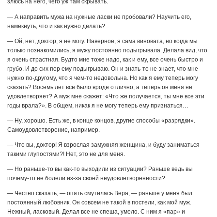
злюсь на него, чего уж там скрывать.
— А направить мужа на нужные ласки не пробовали? Научить его,
намекнуть, что и как нужно делать?
— Ой, нет, доктор, я не могу. Наверное, я сама виновата, но когда мы
только познакомились, я мужу постоянно подыгрывала. Делала вид, что
я очень страстная. Будто мне тоже надо, как и ему, все очень быстро и
грубо. И до сих пор ему подыгрываю. Он и знать-то не знает, что мне
нужно по-другому, что я чем-то недовольна. Но как я ему теперь могу
сказать? Восемь лет все было вроде отлично, а теперь он меня не
удовлетворяет? А муж мне скажет: «Что же получается, ты мне все эти
годы врала?». В общем, никак я не могу теперь ему признаться…
— Ну, хорошо. Есть же, в конце концов, другие способы «разрядки».
Самоудовлетворение, например.
— Что вы, доктор! Я взрослая замужняя женщина, и буду заниматься
такими глупостями?! Нет, это не для меня.
— Но раньше-то вы как-то выходили из ситуации? Раньше ведь вы
почему-то не болели из-за своей неудовлетворенности?
— Честно сказать, — опять смутилась Вера, — раньше у меня был
постоянный любовник. Он совсем не такой в постели, как мой муж.
Нежный, ласковый. Делал все не спеша, умело. С ним я «пар» и