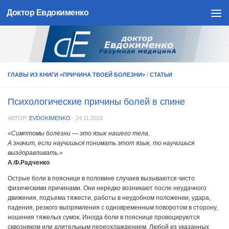
Доктор Евдокименко
Skip to content
ГЛАВЫ ИЗ КНИГИ «ПРИЧИНА ТВОЕЙ БОЛЕЗНИ»
/
СТАТЬИ
Психологические причины болей в спине
АВТОР:
EVDOKIMENKO
·
24.11.2019
«Симптомы болезни — это язык нашего тела.
А значит, если научишься понимать этот язык, то научишься
выздоравливать.»
А.Ф.Радченко
Острые боли в пояснице в половине случаев вызываются чисто
физическими причинами. Они нередко возникают после неудачного
движения, подъема тяжести, работы в неудобном положении, удара,
падения, резкого выпрямления с одновременным поворотом в сторону,
ношения тяжелых сумок. Иногда боли в пояснице провоцируются
сквозняком или длительным переохлаждением. Любой из указанных