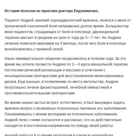
История болезни из практики доктора Евдокименко.
Пациент Андрей, крепкий сорокадвухлетний мужчина, лечился у меня от
хронической поясничной боли непривычно долгое время. Большинству
моих пациентов, страдающих от боли в пояснице, двухнедельной
терапии хватает в среднем на срок от года до 5—7 лет. Но Андрею
лечение помогало максимум на 3 месяца, после чего боли в пояснице
возобновлялись с прежней силой.
Наше ежеквартальное общение продолжалось в течение года. За это
время мы успели провести Андрею по 2—3 курса мануальной терапии,
постизометрической релаксации и массажа в сочетании с
инъекционными препаратами для восстановления межпозвонковых
дисков. Еще раньше, в поликлинике по месту жительства, Андрея
безуспешно лечили физиотерапией, лечебной гимнастикой и
противовоспалительными препаратами.
Во время наших частых встреч, естественно, я был вынужден задать
мужчине вопрос о возможных психогенных причинах его заболевания.
Ознакомившись с моими взглядами на поясничные заболевания,
Андрей легко с ними согласился и рассказал, что он действительно
находится в постоянном напряжении по поводу своей работы.
Андрей работал в то время риэлтером в одном из крупнейших