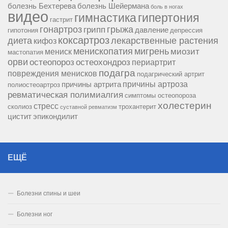
болезнь Бехтерева
болезнь Шейермана
боль в ногах
видео
гипертония
гимнастика
гастрит
гонартроз
грипп
грыжа
давление
гипотония
депрессия
коксартроз
диета
лекарственные растения
кифоз
менископатия
мигрень
миозит
мениск
мастопатия
орви
остеопороз
остеохондроз
периартрит
подагра
повреждения менисков
подагрический артрит
причины артроза
причины артрита
полиостеоартроз
ревматическая полимиалгия
симптомы остеопороза
холестерин
стресс
сколиоз
трохантерит
суставной ревматизм
цистит
эпикондилит
ЕЩЁ
Болезни спины и шеи
Болезни ног