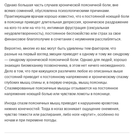
Однако большая часть случаев хронической поясничной боли, вне
всяких сомнений, обусловлена психологическими причинами.
Практикующим врачам хорошо известно, что к постоянной ноющей боли
в пояснице приводят длительная депрессия, хроническое раздражение
на кого-то или на что-то, интимная фрустрация (сексуальная
неудовлетворенность), постоянное беспокойство или страх за свое
финансовое благополучие в сочетании с неумением расслабляться.
Вероятно, многие из вас могут быть удивлены тем фактором, что
разные на первый взгляд эмоции приводят к одному и тому же синдрому
— синдрому хронической поясничной боли. Однако для людей, хорошо
знающих биомеханику позвоночника, в этом нет ничего неожиданного.
Дело в том, что при кажущихся различиях любое из описанных выше
состояний приводит к постоянному напряжению и хроническому спазму
глубоких мышц спины и, в первую очередь, мышц поясницы.
Спазмированные поясничные мышцы отзываются на постоянное
напряжение ноющей болью или чувством ломоты в пояснице.
Иногда спазм поясничных мышц приводит к нарушению кровотока
нижних конечностей. Тогда в ногах возникает ощущение онемения,
чувство тяжести или распирания, либо ноги «крутит», особенно по
ночам и при перемене погоды.