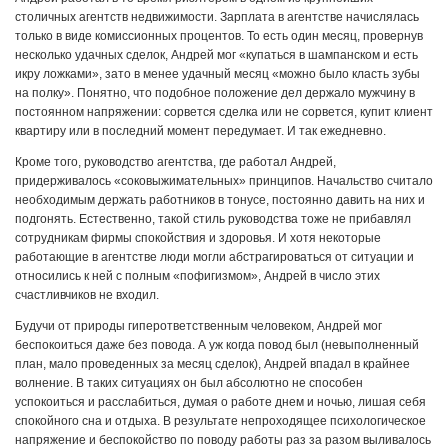
столичных агентств недвижимости. Зарплата в агентстве начислялась
только в виде комиссионных процентов. То есть один месяц, провернув
несколько удачных сделок, Андрей мог «купаться в шампанском и есть
икру ложками», зато в менее удачный месяц «можно было класть зубы
на полку». Понятно, что подобное положение дел держало мужчину в
постоянном напряжении: сорвется сделка или не сорвется, купит клиент
квартиру или в последний момент передумает. И так ежедневно.
Кроме того, руководство агентства, где работал Андрей,
придерживалось «соковыжимательных» принципов. Начальство считало
необходимым держать работников в тонусе, постоянно давить на них и
подгонять. Естественно, такой стиль руководства тоже не прибавлял
сотрудникам фирмы спокойствия и здоровья. И хотя некоторые
работающие в агентстве люди могли абстрагироваться от ситуации и
относились к ней с полным «пофигизмом», Андрей в число этих
счастливчиков не входил.
Будучи от природы гиперответственным человеком, Андрей мог
беспокоиться даже без повода. А уж когда повод был (невыполненный
план, мало проведенных за месяц сделок), Андрей впадал в крайнее
волнение. В таких ситуациях он был абсолютно не способен
успокоиться и расслабиться, думая о работе днем и ночью, лишая себя
спокойного сна и отдыха. В результате непроходящее психологическое
напряжение и беспокойство по поводу работы раз за разом выливалось