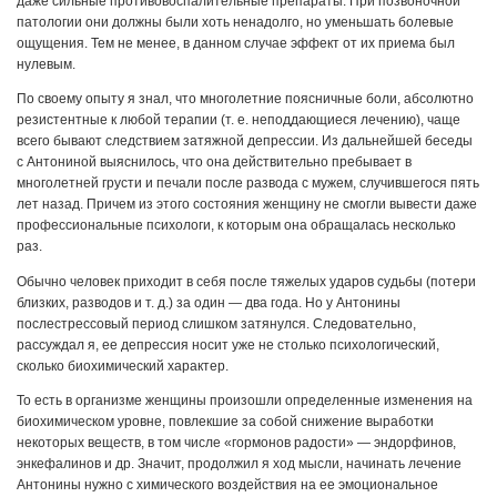
даже сильные противовоспалительные препараты. При позвоночной
патологии они должны были хоть ненадолго, но уменьшать болевые
ощущения. Тем не менее, в данном случае эффект от их приема был
нулевым.
По своему опыту я знал, что многолетние поясничные боли, абсолютно
резистентные к любой терапии (т. е. неподдающиеся лечению), чаще
всего бывают следствием затяжной депрессии. Из дальнейшей беседы
с Антониной выяснилось, что она действительно пребывает в
многолетней грусти и печали после развода с мужем, случившегося пять
лет назад. Причем из этого состояния женщину не смогли вывести даже
профессиональные психологи, к которым она обращалась несколько
раз.
Обычно человек приходит в себя после тяжелых ударов судьбы (потери
близких, разводов и т. д.) за один — два года. Но у Антонины
послестрессовый период слишком затянулся. Следовательно,
рассуждал я, ее депрессия носит уже не столько психологический,
сколько биохимический характер.
То есть в организме женщины произошли определенные изменения на
биохимическом уровне, повлекшие за собой снижение выработки
некоторых веществ, в том числе «гормонов радости» — эндорфинов,
энкефалинов и др. Значит, продолжил я ход мысли, начинать лечение
Антонины нужно с химического воздействия на ее эмоциональное