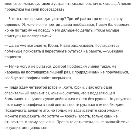
межпозвонковых суставов и устранять спазм поясничных мышц. А после
процедуры мы сели побеседовать.
— Что ж такое происходит, доктор? Третий раз за три месяца спину
скривило! Я, конечно, не против с вами пообщаться, Павел Валериевич,
но не по такому же поводу! Чего дальше-то делать, чтобы больше
приступы не повторялись?
— Да вы уже все знаете, Юрий. Я вам рассказывал. Постарайтесь
поменьше психовать и перестаньте ругаться на работе, — убеждаю
пациента.
— Ну не могу я не ругаться, доктор! Профессия у меня такая. Не
наорешь на поставщиков лишний раз, с подрядчиками не поругаешься,
вообще все графики работ посрывают.
— Тогда ждем четвертой встречи. Хотя, Юрий, у вас есть один
спасительный вариант. Я, конечно, считаю, что в подавляющем
большинстве случаев лучше добиваться своего без ругани. Но допускаю,
что в силу специфики вашей деятельности ругаться вам необходимо.
Пожалуйста, делайте это, но только не задействуйте свои эмоции.
Можете изображать что хотите — ярость, злость, только сами не
относитесь к этому серьезно. Проявите артистизм, но не включайтесь в
ситуацию эмоционально.