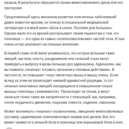
разрыв. В результате образуется грыжа межпозвонкового диска или его
протрузия.
Предложенный здесь механизм развития поясничных заболеваний
давно известен врачам, он описан в специальной медицинской
литературе и в моей книге «Боль в спине. Пособие для больных».
Однако мало кто из врачей рассказывает своим пациентам о том, что
поясница — это одна из самых «психосоматических» частей тела. И она
очень остро реагирует на сильные волнения.
В первой главе этой книги упоминалось, что острые вспышки таких
эмоций, как гнев, злость, раздражение или сильный страх могут
приводить к выбросу в кровь больших доз адреналина. Адреналин, как
вы помните, начинает готовить организм к «боевым действиям». В
частности, он повышает тонус скелетных мышц и мышц спины. Если
вслед за этим не происходит никакой адекватной разрядки, то (от
сильных негативных эмоций) находящиеся в повышенном тонусе
мышцы поясницы «зажимаются». Происходит их спазм, и могут
начаться точно такие же неприятности с поясницей, как, например,
после неудачного движения, подъема тяжести, падения, сквозняка.
Может возникнуть «перекос» позвоночника, смещение межпозвонковых
суставов, сдавливание спинномозговых нервов или дисков. Все это
может привести к сильной боли в пояснице или корешковой боли в ноге.