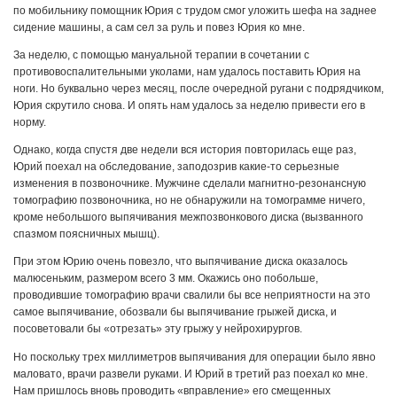
по мобильнику помощник Юрия с трудом смог уложить шефа на заднее
сидение машины, а сам сел за руль и повез Юрия ко мне.
За неделю, с помощью мануальной терапии в сочетании с
противовоспалительными уколами, нам удалось поставить Юрия на
ноги. Но буквально через месяц, после очередной ругани с подрядчиком,
Юрия скрутило снова. И опять нам удалось за неделю привести его в
норму.
Однако, когда спустя две недели вся история повторилась еще раз,
Юрий поехал на обследование, заподозрив какие-то серьезные
изменения в позвоночнике. Мужчине сделали магнитно-резонансную
томографию позвоночника, но не обнаружили на томограмме ничего,
кроме небольшого выпячивания межпозвонкового диска (вызванного
спазмом поясничных мышц).
При этом Юрию очень повезло, что выпячивание диска оказалось
малюсеньким, размером всего 3 мм. Окажись оно побольше,
проводившие томографию врачи свалили бы все неприятности на это
самое выпячивание, обозвали бы выпячивание грыжей диска, и
посоветовали бы «отрезать» эту грыжу у нейрохирургов.
Но поскольку трех миллиметров выпячивания для операции было явно
маловато, врачи развели руками. И Юрий в третий раз поехал ко мне.
Нам пришлось вновь проводить «вправление» его смещенных