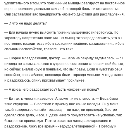
удивительного в том, что поясничные мышцы реагируют на постоянное
перенапряжение довольно сильной ломящей болью и скованностью.
Они заставляют вас предпринять какие-то действия для расслабления.
— И что же надо делать?
— Для начала нужно выяснить причину мышечного гипертонуса. По
характеру напряжения поясничных мышц готов предположить, что вы
постоянно находитесь либо в состоянии крайнего раздражения, либо в
сильном беспокойстве, тревоге. Это так?
— Скорее в раздражении, доктор. — Вера на секунду задумалась. — Я
никогда не связывала свое внутреннее состояние с поясничной болью,
но сейчас анализирую и понимаю, что вы правы. Если я чувствую себя
спокойно, расслаблено, поясница болит гораздо меньше. А когда злюсь
и раздражаюсь, спину прихватывает посильнее.
— А из-за чего раздражаетесь? Есть конкретный повод?
— Да так, глупости, наверное. А, может, и не глупости, — Вера была
явно смущена. — В постели с мужем у нас явные нелады. Он у меня
такой «скорострельный» товарищ — ни ласк, ни прелюдий; быстро
сделал свое дело, и все. Я даже ничего почувствовать не успеваю, так
быстро все происходит. Потом остается лишь разочарование и
раздражение. Хожу все время «недоудовлетворенной». Поэтому и