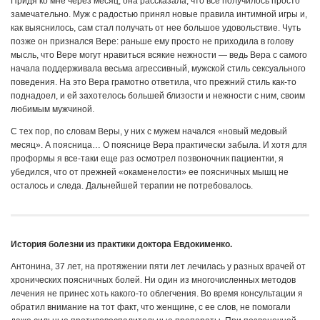
Придя ко мне через месяц, она рассказала, что все получилось просто
замечательно. Муж с радостью принял новые правила интимной игры и,
как выяснилось, сам стал получать от нее большое удовольствие. Чуть
позже он признался Вере: раньше ему просто не приходила в голову
мысль, что Вере могут нравиться всякие нежности — ведь Вера с самого
начала поддерживала весьма агрессивный, мужской стиль сексуального
поведения. На это Вера грамотно ответила, что прежний стиль как-то
поднадоел, и ей захотелось большей близости и нежности с ним, своим
любимым мужчиной.
С тех пор, по словам Веры, у них с мужем начался «новый медовый
месяц». А поясница… О пояснице Вера практически забыла. И хотя для
проформы я все-таки еще раз осмотрел позвоночник пациентки, я
убедился, что от прежней «окаменелости» ее поясничных мышц не
осталось и следа. Дальнейшей терапии не потребовалось.
История болезни из практики доктора Евдокименко.
Антонина, 37 лет, на протяжении пяти лет лечилась у разных врачей от
хронических поясничных болей. Ни один из многочисленных методов
лечения не принес хоть какого-то облегчения. Во время консультации я
обратил внимание на тот факт, что женщине, с ее слов, не помогали