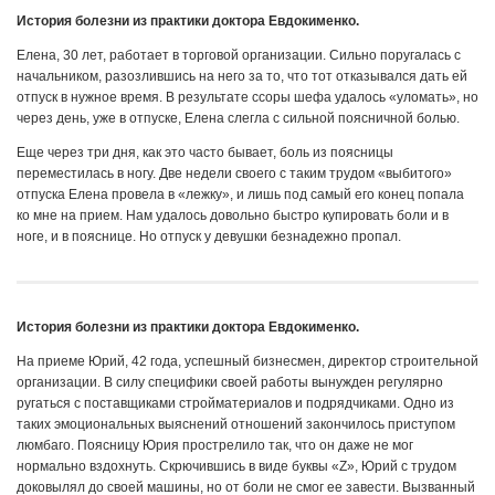
История болезни из практики доктора Евдокименко.
Елена, 30 лет, работает в торговой организации. Сильно поругалась с
начальником, разозлившись на него за то, что тот отказывался дать ей
отпуск в нужное время. В результате ссоры шефа удалось «уломать», но
через день, уже в отпуске, Елена слегла с сильной поясничной болью.
Еще через три дня, как это часто бывает, боль из поясницы
переместилась в ногу. Две недели своего с таким трудом «выбитого»
отпуска Елена провела в «лежку», и лишь под самый его конец попала
ко мне на прием. Нам удалось довольно быстро купировать боли и в
ноге, и в пояснице. Но отпуск у девушки безнадежно пропал.
История болезни из практики доктора Евдокименко.
На приеме Юрий, 42 года, успешный бизнесмен, директор строительной
организации. В силу специфики своей работы вынужден регулярно
ругаться с поставщиками стройматериалов и подрядчиками. Одно из
таких эмоциональных выяснений отношений закончилось приступом
люмбаго. Поясницу Юрия прострелило так, что он даже не мог
нормально вздохнуть. Скрючившись в виде буквы «Z», Юрий с трудом
доковылял до своей машины, но от боли не смог ее завести. Вызванный