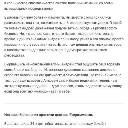
в хроническое спазматическое сжатие поясничных мышц со всеми
вытекающими последствиями.
Выяснив причину болезни пациента, мы вместе с ним принялись
размышлять над тем, как изменить неблагоприятную ситуацию. В какой-
то момент Андрей даже начал подумывать об уходе из риэлтерского
бизнеса. Но, к счастью, как это часто бывает, все решилось гораздо
проще. Один из знакомых Андрея по бизнесу, узнав о его планах, просто
переманил его в свое агентство. Благо, там ценили опытных риэлтеров,
а начальство придерживалось вполне демократического стиля
руководства.
Вырвавшись из «соковыжималки», Андрей стал ощущать себя гораздо
спокойнее и свободнее. Изменение душевного состояния довольно
скоро сказалось и на его физическом самочувствии. По крайней мере, с
тех пор наши встречи с Андреем стали более редкими, и теперь нам
хватает буквально одного — двух сеансов, чтобы подправить ему спину,
если она все-таки «напоминает» о себе.
История болезни из практики доктора Евдокименко.
Вера, женщина 34-х лет, обратилась ко мне по поводу болей и