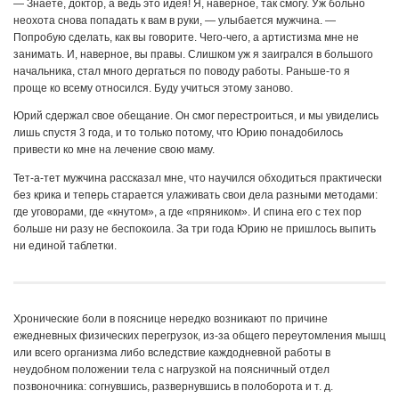
— Знаете, доктор, а ведь это идея! Я, наверное, так смогу. Уж больно
неохота снова попадать к вам в руки, — улыбается мужчина. —
Попробую сделать, как вы говорите. Чего-чего, а артистизма мне не
занимать. И, наверное, вы правы. Слишком уж я заигрался в большого
начальника, стал много дергаться по поводу работы. Раньше-то я
проще ко всему относился. Буду учиться этому заново.
Юрий сдержал свое обещание. Он смог перестроиться, и мы увиделись
лишь спустя 3 года, и то только потому, что Юрию понадобилось
привести ко мне на лечение свою маму.
Тет-а-тет мужчина рассказал мне, что научился обходиться практически
без крика и теперь старается улаживать свои дела разными методами:
где уговорами, где «кнутом», а где «пряником». И спина его с тех пор
больше ни разу не беспокоила. За три года Юрию не пришлось выпить
ни единой таблетки.
Хронические боли в пояснице нередко возникают по причине
ежедневных физических перегрузок, из-за общего переутомления мышц
или всего организма либо вследствие каждодневной работы в
неудобном положении тела с нагрузкой на поясничный отдел
позвоночника: согнувшись, развернувшись в полоборота и т. д.