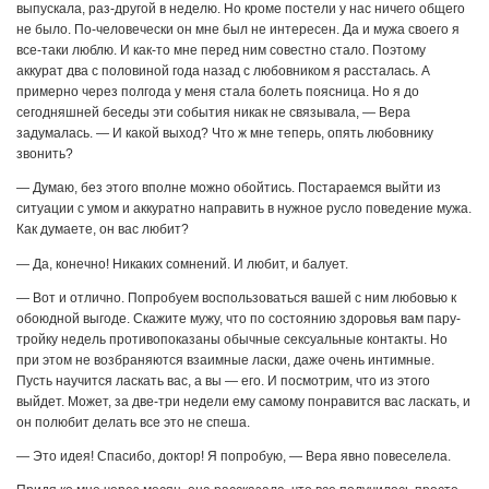
выпускала, раз-другой в неделю. Но кроме постели у нас ничего общего
не было. По-человечески он мне был не интересен. Да и мужа своего я
все-таки люблю. И как-то мне перед ним совестно стало. Поэтому
аккурат два с половиной года назад с любовником я рассталась. А
примерно через полгода у меня стала болеть поясница. Но я до
сегодняшней беседы эти события никак не связывала, — Вера
задумалась. — И какой выход? Что ж мне теперь, опять любовнику
звонить?
— Думаю, без этого вполне можно обойтись. Постараемся выйти из
ситуации с умом и аккуратно направить в нужное русло поведение мужа.
Как думаете, он вас любит?
— Да, конечно! Никаких сомнений. И любит, и балует.
— Вот и отлично. Попробуем воспользоваться вашей с ним любовью к
обоюдной выгоде. Скажите мужу, что по состоянию здоровья вам пару-
тройку недель противопоказаны обычные сексуальные контакты. Но
при этом не возбраняются взаимные ласки, даже очень интимные.
Пусть научится ласкать вас, а вы — его. И посмотрим, что из этого
выйдет. Может, за две-три недели ему самому понравится вас ласкать, и
он полюбит делать все это не спеша.
— Это идея! Спасибо, доктор! Я попробую, — Вера явно повеселела.