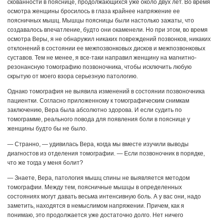
скованности в пояснице, продолжающихся уже около двух лет. Во время
осмотра женщины бросилось в глаза крайнее напряжение ее
поясничных мышц. Мышцы поясницы были настолько зажаты, что
создавалось впечатление, будто они окаменели. Но при этом, во время
осмотра Веры, я не обнаружил никаких повреждений позвонков, никаких
отклонений в состоянии ее межпозвонковых дисков и межпозвонковых
суставов. Тем не менее, я все-таки направил женщину на магнитно-
резонансную томографию позвоночника, чтобы исключить любую
скрытую от моего взора серьезную патологию.
Однако томография не выявила изменений в состоянии позвоночника
пациентки. Согласно приложенному к томографическим снимкам
заключению, Вера была абсолютно здорова. И если судить по
томограмме, реального повода для появления боли в пояснице у
женщины будто бы не было.
— Странно, — удивилась Вера, когда мы вместе изучили выводы
диагностов из отделения томографии. — Если позвоночник в порядке,
что же тогда у меня болит?
— Знаете, Вера, патология мышц спины не выявляется методом
томографии. Между тем, поясничные мышцы в определенных
состояниях могут давать весьма интенсивную боль. А у вас они, надо
заметить, находятся в немыслимом напряжении. Причем, как я
понимаю, это продолжается уже достаточно долго. Нет ничего