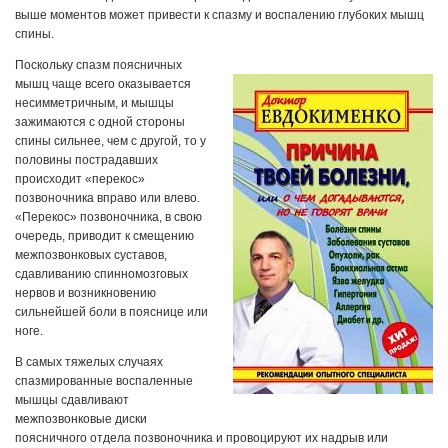
выше моментов может привести к спазму и воспалению глубоких мышц
спины.
Поскольку спазм поясничных
мышц чаще всего оказывается
несимметричным, и мышцы
зажимаются с одной стороны
спины сильнее, чем с другой, то у
половины пострадавших
происходит «перекос»
позвоночника вправо или влево.
«Перекос» позвоночника, в свою
очередь, приводит к смещению
межпозвонковых суставов,
сдавливанию спинномозговых
нервов и возникновению
сильнейшей боли в пояснице или
ноге.
В самых тяжелых случаях
спазмированные воспаленные
мышцы сдавливают
межпозвонковые диски
поясничного отдела позвоночника и провоцируют их надрыв или