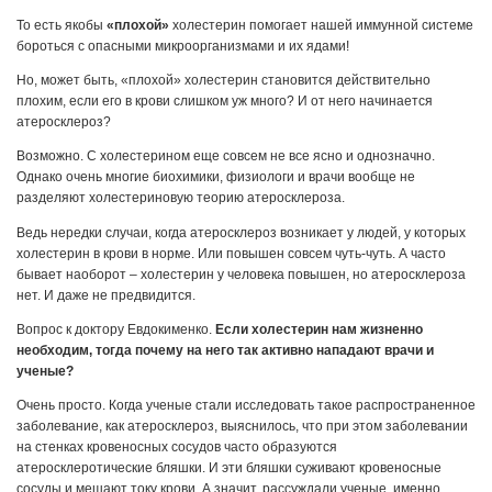
То есть якобы
«плохой»
холестерин помогает нашей иммунной системе
бороться с опасными микроорганизмами и их ядами!
Но, может быть, «плохой» холестерин становится действительно
плохим, если его в крови слишком уж много? И от него начинается
атеросклероз?
Возможно. С холестерином еще совсем не все ясно и однозначно.
Однако очень многие биохимики, физиологи и врачи вообще не
разделяют холестериновую теорию атеросклероза.
Ведь нередки случаи, когда атеросклероз возникает у людей, у которых
холестерин в крови в норме. Или повышен совсем чуть-чуть. А часто
бывает наоборот – холестерин у человека повышен, но атеросклероза
нет. И даже не предвидится.
Вопрос к доктору Евдокименко.
Если холестерин нам жизненно
необходим, тогда почему на него так активно нападают врачи и
ученые?
Очень просто. Когда ученые стали исследовать такое распространенное
заболевание, как атеросклероз, выяснилось, что при этом заболевании
на стенках кровеносных сосудов часто образуются
атеросклеротические бляшки. И эти бляшки суживают кровеносные
сосуды и мешают току крови. А значит, рассуждали ученые, именно