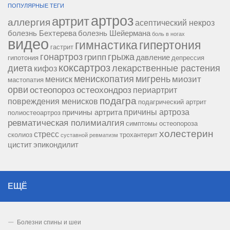
ПОПУЛЯРНЫЕ ТЕГИ
артроз
артрит
аллергия
асептический некроз
болезнь Бехтерева
болезнь Шейермана
боль в ногах
видео
гипертония
гимнастика
гастрит
гонартроз
грипп
грыжа
давление
гипотония
депрессия
коксартроз
диета
лекарственные растения
кифоз
менископатия
мигрень
миозит
мениск
мастопатия
орви
остеопороз
остеохондроз
периартрит
подагра
повреждения менисков
подагрический артрит
причины артроза
причины артрита
полиостеоартроз
ревматическая полимиалгия
симптомы остеопороза
холестерин
стресс
сколиоз
трохантерит
суставной ревматизм
цистит
эпикондилит
ЕЩЁ
Болезни спины и шеи