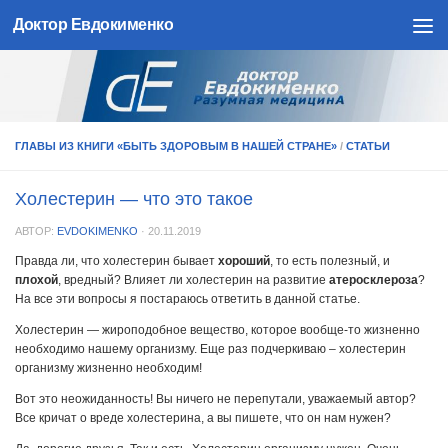
Доктор Евдокименко
Skip to content
ГЛАВЫ ИЗ КНИГИ «БЫТЬ ЗДОРОВЫМ В НАШЕЙ СТРАНЕ»
/
СТАТЬИ
Холестерин — что это такое
АВТОР:
EVDOKIMENKO
·
20.11.2019
Правда ли, что холестерин бывает
хороший
, то есть полезный, и
плохой
, вредный? Влияет ли холестерин на развитие
атеросклероза
?
На все эти вопросы я постараюсь ответить в данной статье.
Холестерин — жироподобное вещество, которое вообще-то жизненно
необходимо нашему организму. Еще раз подчеркиваю – холестерин
организму жизненно необходим!
Вот это неожиданность! Вы ничего не перепутали, уважаемый автор?
Все кричат о вреде холестерина, а вы пишете, что он нам нужен?