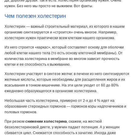
Да, дорогие друзья. Так и есть. Холестерин организму нужен. Очень
нужен. Без него мы просто не выживем. Вот факты.
Чем полезен холестерин
Холестерин — важный строительный материал, из которого в нашем
организме синтезируется и «строится» очень многое. Например,
холестерин нужен практически всем клеткам нашего организма.
Из него строится «каркас», который составляет основу для оболочки
любой клетки нашего тела (то есть основу клеточной мембраны). От
количества холестерина в мембране во многом зависит прочность
клетки и ее способность к выживанию.
Холестерин участвует в синтезе желчи: в печени из него синтезируются
желчные кислоты, которые необходимы для расщепления жиров и их
всасывания в тонком кишечнике. На эти цели уходит от 60 до 80%
ежедневно образующегося в организме холестерина.
Небольшая часть холестерина, примерно от 2-х до 4 % идет на
образование стероидных гормонов — гормонов коры надпочечников и
половых гормонов.
При резком
снижении холестерина
, скажем, на жесткой
безхолестериновой диете, у мужчин падает потенция. А у женщин
сбивается цикл. Снижается способность к зачатию. Иногда даже