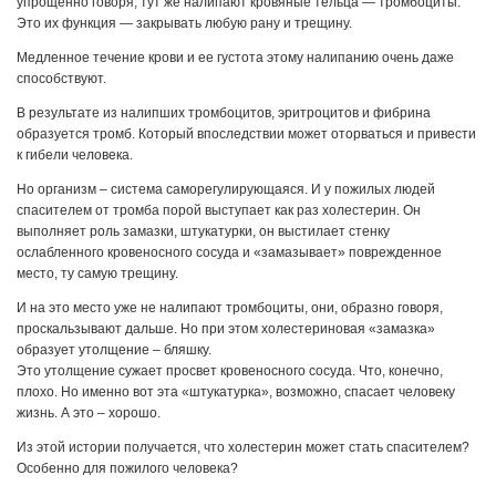
упрощенно говоря, тут же налипают кровяные тельца — тромбоциты.
Это их функция — закрывать любую рану и трещину.
Медленное течение крови и ее густота этому налипанию очень даже
способствуют.
В результате из налипших тромбоцитов, эритроцитов и фибрина
образуется тромб. Который впоследствии может оторваться и привести
к гибели человека.
Но организм – система саморегулирующаяся. И у пожилых людей
спасителем от тромба порой выступает как раз холестерин. Он
выполняет роль замазки, штукатурки, он выстилает стенку
ослабленного кровеносного сосуда и «замазывает» поврежденное
место, ту самую трещину.
И на это место уже не налипают тромбоциты, они, образно говоря,
проскальзывают дальше. Но при этом холестериновая «замазка»
образует утолщение – бляшку.
Это утолщение сужает просвет кровеносного сосуда. Что, конечно,
плохо. Но именно вот эта «штукатурка», возможно, спасает человеку
жизнь. А это – хорошо.
Из этой истории получается, что холестерин может стать спасителем?
Особенно для пожилого человека?