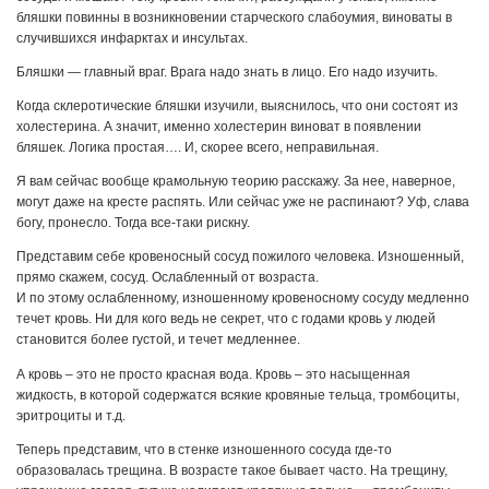
бляшки повинны в возникновении старческого слабоумия, виноваты в
случившихся инфарктах и инсультах.
Бляшки — главный враг. Врага надо знать в лицо. Его надо изучить.
Когда склеротические бляшки изучили, выяснилось, что они состоят из
холестерина. А значит, именно холестерин виноват в появлении
бляшек. Логика простая…. И, скорее всего, неправильная.
Я вам сейчас вообще крамольную теорию расскажу. За нее, наверное,
могут даже на кресте распять. Или сейчас уже не распинают? Уф, слава
богу, пронесло. Тогда все-таки рискну.
Представим себе кровеносный сосуд пожилого человека. Изношенный,
прямо скажем, сосуд. Ослабленный от возраста.
И по этому ослабленному, изношенному кровеносному сосуду медленно
течет кровь. Ни для кого ведь не секрет, что с годами кровь у людей
становится более густой, и течет медленнее.
А кровь – это не просто красная вода. Кровь – это насыщенная
жидкость, в которой содержатся всякие кровяные тельца, тромбоциты,
эритроциты и т.д.
Теперь представим, что в стенке изношенного сосуда где-то
образовалась трещина. В возрасте такое бывает часто. На трещину,