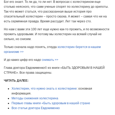
Бог его знает. То ли да, то ли нет. В вопросах с холестерином еще
столько неясного, что сами ученые спорят по холестерину до хрипоты.
Так что может статься, что рассказанная выше история про
спасительный холестерин – просто сказка. А может – самая что ни на
есть сермяжная правда. Время рассудит. Лет так через сто.
Но нам с вами эти 100 лет еще нужно как-то прожить, и по возможности
прожить здоровыми. И потому мы холестерин на всякий случай не
сильно, но снизим.
Только сначала надо понять, откуда
холестерин берется в нашем
организме >>
И до каких цифр его надо
снижать >>
Глава доктора Евдокименко© из книги «БЫТЬ ЗДОРОВЫМ В НАШЕЙ
СТРАНЕ». Все права защищены.
ЧИТАТЬ ДАЛЕЕ:
Холестерин, что нужно знать о холестерине
: основная
информация.
Методы снижения холестерина
Первые главы книги «Быть здоровым в нашей стране
Все статьи доктора Евдокименко