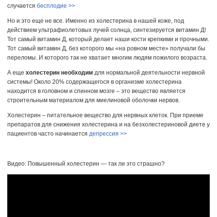
случается
бесплодие >>
Но и это еще не все. Именно из холестерина в нашей коже, под
действием ультрафиолетовых лучей солнца, синтезируется витамин Д!
Тот самый витамин Д, который делает наши кости крепкими и прочными.
Тот самый витамин Д, без которого мы «на ровном месте» получали бы
переломы. И которого так не хватает многим людям пожилого возраста.
А еще
холестерин необходим
для нормальной деятельности нервной
системы! Около 20% содержащегося в организме холестерина
находится в головном и спинном мозге – это вещество является
строительным материалом для миелиновой оболочки нервов.
Холестерин – питательное вещество для нервных клеток. При приеме
препаратов для снижения холестерина и на безхолестериновой диете у
пациентов часто начинается
депрессия >>
Видео: Повышенный холестерин — так ли это страшно?