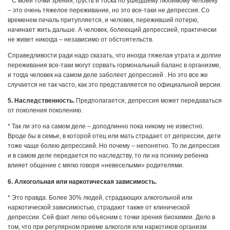
* С моей точки зрения, грусть и тоска по ушедшему любимому человеку
– это очень тяжелое переживание, но это все-таки не депрессия. Со
временем печаль притупляется, и человек, переживший потерю,
начинает жить дальше. А человек, болеющий депрессией, практически
не живет никогда – независимо от обстоятельств.
Справедливости ради надо сказать, что иногда тяжелая утрата и долгие
переживания все-таки могут сорвать гормональный баланс в организме,
и тогда человек на самом деле заболеет депрессией . Но это все же
случается не так часто, как это представляется по официальной версии.
5. Наследственность.
Предполагается, депрессия может передаваться
от поколения поколению.
* Так ли это на самом деле – доподлинно пока никому не известно.
Вроде бы в семье, в которой отец или мать страдает от депрессии, дети
тоже чаще болею депрессией. Но почему – непонятно. То ли депрессия
и в самом деле передается по наследству, то ли на психику ребенка
влияет общение с мягко говоря «невеселыми» родителями.
6. Алкогольная или наркотическая зависимость.
* Это правда. Более 30% людей, страдающих алкогольной или
наркотической зависимостью, страдают также от клинической
депрессии. Сей факт легко объясним с точки зрения биохимии. Дело в
том, что при регулярном приеме алкоголя или наркотиков организм