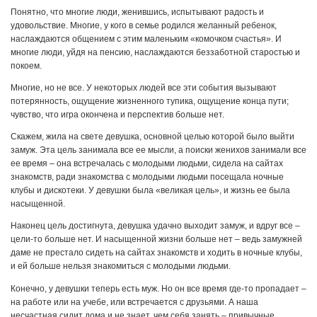
Понятно, что многие люди, женившись, испытывают радость и
удовольствие. Многие, у кого в семье родился желанный ребенок,
наслаждаются общением с этим маленьким «комочком счастья». И
многие люди, уйдя на пенсию, наслаждаются беззаботной старостью и
покоем.
Многие, но не все. У некоторых людей все эти события вызывают
потерянность, ощущение жизненного тупика, ощущение конца пути;
чувство, что игра окончена и перспектив больше нет.
Скажем, жила на свете девушка, основной целью которой было выйти
замуж. Эта цель занимала все ее мысли, а поиски женихов занимали все
ее время – она встречалась с молодыми людьми, сидела на сайтах
знакомств, ради знакомства с молодыми людьми посещала ночные
клубы и дискотеки. У девушки была «великая цель», и жизнь ее была
насыщенной.
Наконец цель достигнута, девушка удачно выходит замуж, и вдруг все –
цели-то больше нет. И насыщенной жизни больше нет – ведь замужней
даме не престало сидеть на сайтах знакомств и ходить в ночные клубы,
и ей больше нельзя знакомиться с молодыми людьми.
Конечно, у девушки теперь есть муж. Но он все время где-то пропадает –
на работе или на учебе, или встречается с друзьями. А наша
несчастная сидит дома и не знает, чем себя занять – привычные