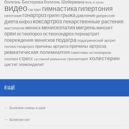
болезнь Бехтерева
болезнь Шейермана
боль в ногах
видео
гипертония
гимнастика
гастрит
гонартроз
грипп
грыжа
давление
гипотония
депрессия
коксартроз
диета
лекарственные растения
кифоз
менископатия
мигрень
миозит
мениск
мастопатия
орви
остеопороз
остеохондроз
периартрит
подагра
повреждения менисков
подагрический артрит
причины артроза
причины артрита
полиостеоартроз
ревматическая полимиалгия
симптомы остеопороза
холестерин
стресс
сколиоз
трохантерит
суставной ревматизм
цистит
эпикондилит
ЕЩЁ
Болезни спины и шеи
Болезни ног