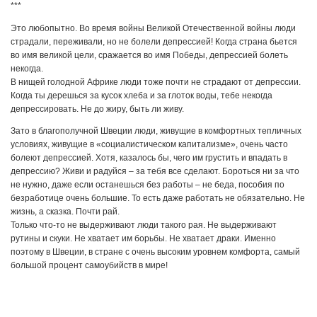
***
Это любопытно. Во время войны Великой Отечественной войны люди
страдали, переживали, но не болели депрессией! Когда страна бьется
во имя великой цели, сражается во имя Победы, депрессией болеть
некогда.
В нищей голодной Африке люди тоже почти не страдают от депрессии.
Когда ты дерешься за кусок хлеба и за глоток воды, тебе некогда
депрессировать. Не до жиру, быть ли живу.
Зато в благополучной Швеции люди, живущие в комфортных тепличных
условиях, живущие в «социалистическом капитализме», очень часто
болеют депрессией. Хотя, казалось бы, чего им грустить и впадать в
депрессию? Живи и радуйся – за тебя все сделают. Бороться ни за что
не нужно, даже если останешься без работы – не беда, пособия по
безработице очень большие. То есть даже работать не обязательно. Не
жизнь, а сказка. Почти рай.
Только что-то не выдерживают люди такого рая. Не выдерживают
рутины и скуки. Не хватает им борьбы. Не хватает драки. Именно
поэтому в Швеции, в стране с очень высоким уровнем комфорта, самый
большой процент самоубийств в мире!