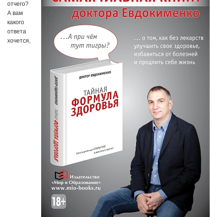
отчего?
А вам
какого
ответа
хочется,