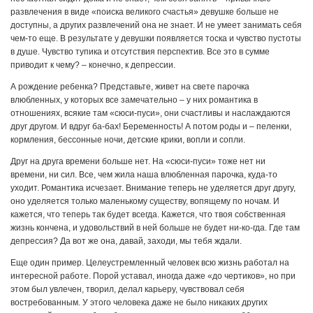
развлечения в виде «поиска великого счастья» девушке больше не
доступны, а других развлечений она не знает. И не умеет занимать себя
чем-то еще. В результате у девушки появляется тоска и чувство пустоты
в душе. Чувство тупика и отсутствия перспектив. Все это в сумме
приводит к чему? – конечно, к депрессии.
А рождение ребенка? Представьте, живет на свете парочка
влюбленных, у которых все замечательно – у них романтика в
отношениях, всякие там «сюси-пуси», они счастливы и наслаждаются
друг другом. И вдруг ба-бах! Беременность! А потом роды и – пеленки,
кормления, бессонные ночи, детские крики, вопли и сопли.
Друг на друга времени больше нет. На «сюси-пуси» тоже нет ни
времени, ни сил. Все, чем жила наша влюбленная парочка, куда-то
уходит. Романтика исчезает. Внимание теперь не уделяется друг другу,
оно уделяется только маленькому существу, вопящему по ночам. И
кажется, что теперь так будет всегда. Кажется, что твоя собственная
жизнь кончена, и удовольствий в ней больше не будет ни-ко-гда. Где там
депрессия? Да вот же она, давай, заходи, мы тебя ждали.
Еще один пример. Целеустремленный человек всю жизнь работал на
интересной работе. Порой уставал, иногда даже «до чертиков», но при
этом был увлечен, творил, делал карьеру, чувствовал себя
востребованным. У этого человека даже не было никаких других