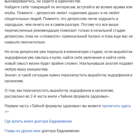
выговаривайтесь, не сидите в одиночестве.
Найдите себе товарищей по интересам, вступайте во всякие кружки или
клубы. Помните – депрессия любит «одинокие души» и не любит
общительных людей. Помните, что депрессию легче задушить в
зародыше, чем лечить ее в самом разгаре. Потому что все выше
перечисленные рекомендации помогают только в начальной стадии
депрессии, пока не «сломался» гормональный баланс и пока еще вас не
накрыло окончательно.
Но если депрессия уже перешла в клиническую стадию, если выработка
эндорфинов уже свелась к нулю, найти себе увлечения и найти себе
новый смысл жизни будет крайне сложно. Нахлынувшая апатия подавит
любую вашу инициативу.
Значит, в такой ситуации нужно перезапустить выработку эндорфинов в
организме.
О том, как перезапустить выработку эндорфинов в организме,
рассказано во 2-й части книги «Тайная формула здоровья».
Первую часть «Тайной формулы здоровья» вы можете
прочитать здесь
>>
Где купить книги доктора Евдокименко
Главы из других книг
доктора Евдокименко