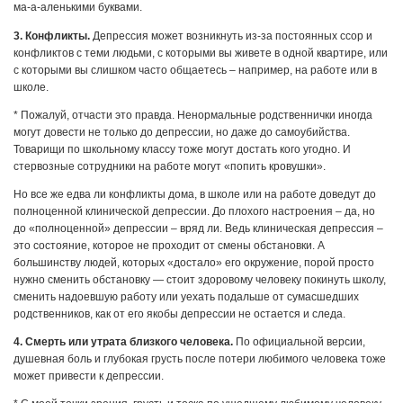
ма-а-аленькими буквами.
3. Конфликты.
Депрессия может возникнуть из-за постоянных ссор и
конфликтов с теми людьми, с которыми вы живете в одной квартире, или
с которыми вы слишком часто общаетесь – например, на работе или в
школе.
* Пожалуй, отчасти это правда. Ненормальные родственнички иногда
могут довести не только до депрессии, но даже до самоубийства.
Товарищи по школьному классу тоже могут достать кого угодно. И
стервозные сотрудники на работе могут «попить кровушки».
Но все же едва ли конфликты дома, в школе или на работе доведут до
полноценной клинической депрессии. До плохого настроения – да, но
до «полноценной» депрессии – вряд ли. Ведь клиническая депрессия –
это состояние, которое не проходит от смены обстановки. А
большинству людей, которых «достало» его окружение, порой просто
нужно сменить обстановку — стоит здоровому человеку покинуть школу,
сменить надоевшую работу или уехать подальше от сумасшедших
родственников, как от его якобы депрессии не остается и следа.
4. Смерть или утрата близкого человека.
По официальной версии,
душевная боль и глубокая грусть после потери любимого человека тоже
может привести к депрессии.