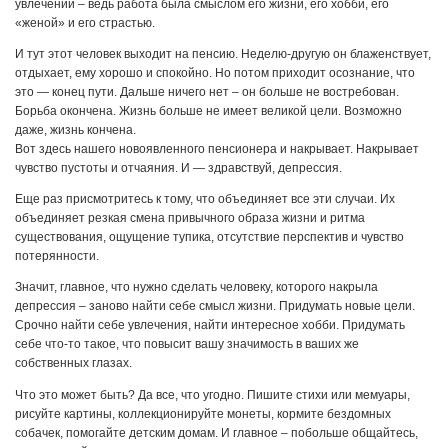
увлечений – ведь работа была смыслом его жизни, его хобби, его
«женой» и его страстью.
И тут этот человек выходит на пенсию. Неделю-другую он блаженствует,
отдыхает, ему хорошо и спокойно. Но потом приходит осознание, что
это — конец пути. Дальше ничего нет – он больше не востребован.
Борьба окончена. Жизнь больше не имеет великой цели. Возможно
даже, жизнь кончена.
Вот здесь нашего новоявленного пенсионера и накрывает. Накрывает
чувство пустоты и отчаяния. И — здравствуй, депрессия.
Еще раз присмотритесь к тому, что объединяет все эти случаи. Их
объединяет резкая смена привычного образа жизни и ритма
существования, ощущение тупика, отсутствие перспектив и чувство
потерянности.
Значит, главное, что нужно сделать человеку, которого накрыла
депрессия – заново найти себе смысл жизни. Придумать новые цели.
Срочно найти себе увлечения, найти интересное хобби. Придумать
себе что-то такое, что повысит вашу значимость в ваших же
собственных глазах.
Что это может быть? Да все, что угодно. Пишите стихи или мемуары,
рисуйте картины, коллекционируйте монеты, кормите бездомных
собачек, помогайте детским домам. И главное – побольше общайтесь,