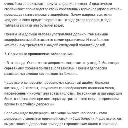
очень быстро привыкает получать «допинг» извне. И практически
сворачивает производство своих собственных гормонов удовольствия –
прекращает синтезировать эндорфины. Зачем напрягаться, если
«радость» сама придет в организм – в виде укола героина, в виде
таблетки экстази или бутылки водки.
Причем чем дольше человек употребляет допинги, тем меньше
эндорфинов вырабатывается самим организмом. И тем больше
«кайфа» ему требуется с каждой следующей принятой дозой.
7. Серьезные хронические заболевания.
* Это правда. Очень часто депрессия встречается у людей, болеющих
серьезными хроническими заболеваниями. Причем депрессия
развивается именно как реакция на болезнь.
Чаще всего депрессию провоцируют сахарный диабет, болезни
щитовидной железы, нарушения кровообращения головного мозга,
перенесенный инсульт или травма головы. Постоянные изматывающие
боли, возникающие при некоторых артритах, тоже могут со временем
привести к стойкой депрессии.
Впрочем, надо подчеркнуть, что чаще бывает наоборот – сама
депрессия становится причиной какой-нибудь болезни. Чаще всего, как
вы уже знаете, депрессия приводит к хроническим болям в пояснице.