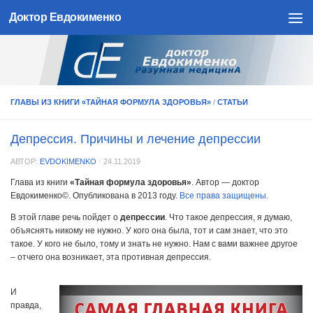
Доктор Евдокименко
Skip to content
ГЛАВЫ ИЗ КНИГИ «ТАЙНАЯ ФОРМУЛА ЗДОРОВЬЯ»
/
СТАТЬИ
Депрессия. Причины и лечение депрессии
АВТОР:
EVDOKIMENKO
·
24.11.2019
Глава из книги
«Тайная формула здоровья»
. Автор — доктор
Евдокименко©. Опубликована в 2013 году.
Все права защищены.
В этой главе речь пойдет о
депрессии
. Что такое депрессия, я думаю,
объяснять никому не нужно. У кого она была, тот и сам знает, что это
такое. У кого не было, тому и знать не нужно. Нам с вами важнее другое
– отчего она возникает, эта противная депрессия.
И
правда,