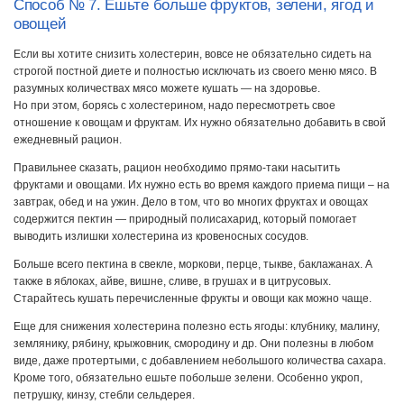
Способ № 7. Ешьте больше фруктов, зелени, ягод и
овощей
Если вы хотите снизить холестерин, вовсе не обязательно сидеть на
строгой постной диете и полностью исключать из своего меню мясо. В
разумных количествах мясо можете кушать — на здоровье.
Но при этом, борясь с холестерином, надо пересмотреть свое
отношение к овощам и фруктам. Их нужно обязательно добавить в свой
ежедневный рацион.
Правильнее сказать, рацион необходимо прямо-таки насытить
фруктами и овощами. Их нужно есть во время каждого приема пищи – на
завтрак, обед и на ужин. Дело в том, что во многих фруктах и овощах
содержится пектин — природный полисахарид, который помогает
выводить излишки холестерина из кровеносных сосудов.
Больше всего пектина в свекле, моркови, перце, тыкве, баклажанах. А
также в яблоках, айве, вишне, сливе, в грушах и в цитрусовых.
Старайтесь кушать перечисленные фрукты и овощи как можно чаще.
Еще для снижения холестерина полезно есть ягоды: клубнику, малину,
землянику, рябину, крыжовник, смородину и др. Они полезны в любом
виде, даже протертыми, с добавлением небольшого количества сахара.
Кроме того, обязательно ешьте побольше зелени. Особенно укроп,
петрушку, кинзу, стебли сельдерея.