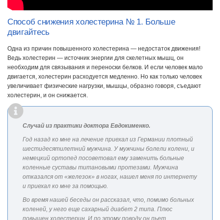
Способ снижения холестерина № 1. Больше
двигайтесь
Одна из причин повышенного холестерина — недостаток движения!
Ведь холестерин — источник энергии для скелетных мышц, он
необходим для связывания и переноски белков. И если человек мало
двигается, холестерин расходуется медленно. Но как только человек
увеличивает физические нагрузки, мышцы, образно говоря, съедают
холестерин, и он снижается.
Случай из практики доктора Евдокименко.
Год назад ко мне на лечение приехал из Германии плотный
шестидесятилетний мужчина. У мужчины болели колени, и
немецкий ортопед посоветовал ему заменить больные
коленные суставы титановыми протезами. Мужчина
отказался от «железок» в ногах, нашел меня по интернету
и приехал ко мне за помощью.
Во время нашей беседы он рассказал, что, помимо больных
коленей, у него еще сахарный диабет 2 типа. Плюс
повышен холестерин. И по этому поводу он пьет