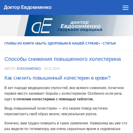
Доктор Евдокименко
Skip to content
ГЛАВЫ ИЗ КНИГИ «БЫТЬ ЗДОРОВЫМ В НАШЕЙ СТРАНЕ»
/
СТАТЬИ
Способы снижения повышенного холестерина
АВТОР:
EVDOKIMENKO
·
28.11.2019
Как снизить повышенный холестерин в крови?
В хит-параде медицинских глупостей, вне всякого сомнения, почетное
первое место занимает борьба с холестерином. Особенно если речь
идет
о лечении холестерина с помощью таблеток.
Ведь повышенный холестерин — это скорее повод частично
пересмотреть свой образ жизни, чем реальная угроза.
Конечно, вам трудно поверить в такое заявление. Наверняка вы уже сто
раз видели по телевизору, как очень серьезные врачи и седовласые