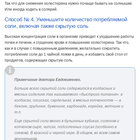
Так что для снижения холестерина нужно почаще бывать на солнышке.
Или иногда ходить в солярий.
Способ № 4. Уменьшите количество потребляемой
соли, включая также скрытую соль
Высокая концентрация соли в организме приводит к ухудшению работы
почек и печени, к сгущению крови и повышению холестерина. Так что,
как и в случае с повышенным давлением, желательно сократить
потребление соли до 1 чайной ложки в день, и избавить свой стол от
продуктов, содержащих скрытую соль.
Примечание доктора Евдокименко.
Больше всего скрытой соли содержится в колбасных и
мясных изделиях так называемого «быстрого питания»: в
колбасах, сосисках, сардельках, в мясных копченостях — в
беконе, грудинке, буженине, карбонаде, корейке, ветчине и
т.п.
Еще скрытой соли много в бульонных кубиках, соленом и
копченом сыре, чипсах, подсоленных соусах (особенно в
соевом). В красной и черной икре. В общем, во всем самом
вкусненьком.