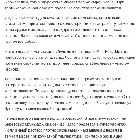
К сожалению, таким эффектом обладает только сырой чеснок. При
термической обработке его полезные свойства резко снижаются.
И здесь возникает дилемма: холестерин от чеснока, скорее всего,
снизится. Но при этом, вместе с холестерином, от вас разбегутся многие
ваши друзья и знакомые, не выдержав исходящего от вас запаха
чеснока. Да и не каждый супруг (супруга) станет терпеть ежедневное
чесночное амбре.
Что же делать? Есть какие-нибудь другие варианты? — Есть. Можно
приготовить чесночную настойку. Чеснок в этой настойке сохраняет свои
полезные свойства, но запах от нее гораздо слабее, чем от «живого»
чеснока.
Для приготовления настойки примерно 100 грамм чеснока нужно
потереть на терке, или выдавить его через специальную
чеснокодавилку. Полученную кашицу, вместе с полученным соком
чеснока, нужно засыпать (или правильнее будет сказать «залить»?) в
пол-литровую стеклянную емкость. Можно даже в обычную стеклянную
бутылку с завинчивающейся крышкой.
Теперь все это заливаем полулитром водки. В идеале — водкой «на
березовых бруньках», она сейчас часто продается в супермаркетах.
Полученный раствор плотно закрываем и настаиваем 2 недели в
темном месте при комнатной температуре. Примерно раз в 3 дня