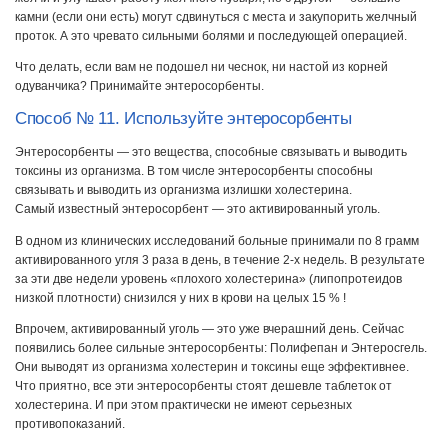
камни (если они есть) могут сдвинуться с места и закупорить желчный
проток. А это чревато сильными болями и последующей операцией.
Что делать, если вам не подошел ни чеснок, ни настой из корней
одуванчика? Принимайте энтеросорбенты.
Способ № 11. Используйте энтеросорбенты
Энтеросорбенты — это вещества, способные связывать и выводить
токсины из организма. В том числе энтеросорбенты способны
связывать и выводить из организма излишки холестерина.
Самый известный энтеросорбент — это активированный уголь.
В одном из клинических исследований больные принимали по 8 грамм
активированного угля 3 раза в день, в течение 2-х недель. В результате
за эти две недели уровень «плохого холестерина» (липопротеидов
низкой плотности) снизился у них в крови на целых 15 % !
Впрочем, активированный уголь — это уже вчерашний день. Сейчас
появились более сильные энтеросорбенты: Полифепан и Энтеросгель.
Они выводят из организма холестерин и токсины еще эффективнее.
Что приятно, все эти энтеросорбенты стоят дешевле таблеток от
холестерина. И при этом практически не имеют серьезных
противопоказаний.