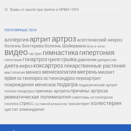
Травы от кашля при гриппе и ОРВИ / ОРЗ
ПОПУЛЯРНЫЕ ТЕГИ
артроз
артрит
аллергия
асептический некроз
болезнь Бехтерева
болезнь Шейермана
боль в ногах
видео
гипертония
гимнастика
гастрит
гонартроз
грипп
грыжа
давление
гипотония
депрессия
коксартроз
диета
лекарственные растения
кифоз
менископатия
мигрень
миозит
мениск
мастопатия
орви
остеопороз
остеохондроз
периартрит
подагра
повреждения менисков
подагрический артрит
причины артроза
причины артрита
полиостеоартроз
ревматическая полимиалгия
симптомы остеопороза
холестерин
стресс
сколиоз
трохантерит
суставной ревматизм
цистит
эпикондилит