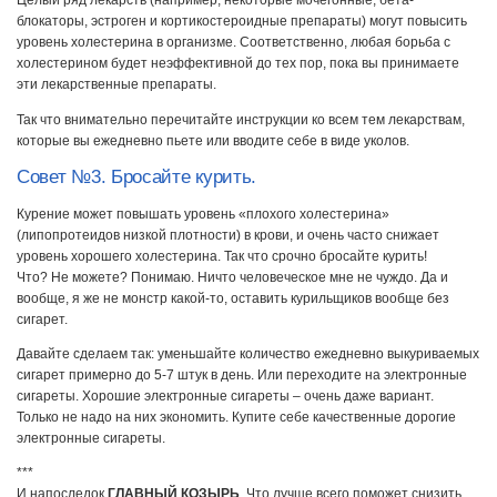
Целый ряд лекарств (например, некоторые мочегонные, бета-
блокаторы, эстроген и кортикостероидные препараты) могут повысить
уровень холестерина в организме. Соответственно, любая борьба с
холестерином будет неэффективной до тех пор, пока вы принимаете
эти лекарственные препараты.
Так что внимательно перечитайте инструкции ко всем тем лекарствам,
которые вы ежедневно пьете или вводите себе в виде уколов.
Совет №3. Бросайте курить.
Курение может повышать уровень «плохого холестерина»
(липопротеидов низкой плотности) в крови, и очень часто снижает
уровень хорошего холестерина. Так что срочно бросайте курить!
Что? Не можете? Понимаю. Ничто человеческое мне не чуждо. Да и
вообще, я же не монстр какой-то, оставить курильщиков вообще без
сигарет.
Давайте сделаем так: уменьшайте количество ежедневно выкуриваемых
сигарет примерно до 5-7 штук в день. Или переходите на электронные
сигареты. Хорошие электронные сигареты – очень даже вариант.
Только не надо на них экономить. Купите себе качественные дорогие
электронные сигареты.
***
И напоследок
ГЛАВНЫЙ КОЗЫРЬ
. Что лучше всего поможет снизить