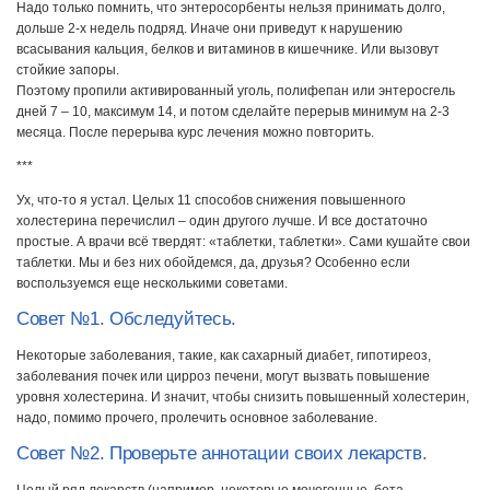
Надо только помнить, что энтеросорбенты нельзя принимать долго,
дольше 2-х недель подряд. Иначе они приведут к нарушению
всасывания кальция, белков и витаминов в кишечнике. Или вызовут
стойкие запоры.
Поэтому пропили активированный уголь, полифепан или энтеросгель
дней 7 – 10, максимум 14, и потом сделайте перерыв минимум на 2-3
месяца. После перерыва курс лечения можно повторить.
***
Ух, что-то я устал. Целых 11 способов снижения повышенного
холестерина перечислил – один другого лучше. И все достаточно
простые. А врачи всё твердят: «таблетки, таблетки». Сами кушайте свои
таблетки. Мы и без них обойдемся, да, друзья? Особенно если
воспользуемся еще несколькими советами.
Совет №1. Обследуйтесь.
Некоторые заболевания, такие, как сахарный диабет, гипотиреоз,
заболевания почек или цирроз печени, могут вызвать повышение
уровня холестерина. И значит, чтобы снизить повышенный холестерин,
надо, помимо прочего, пролечить основное заболевание.
Совет №2. Проверьте аннотации своих лекарств.