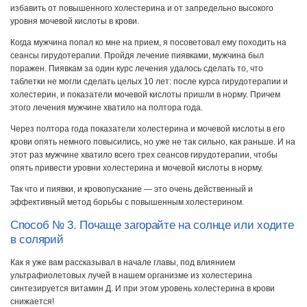
избавить от повышенного холестерина и от запредельно высокого
уровня мочевой кислоты в крови.
Когда мужчина попал ко мне на прием, я посоветовал ему походить на
сеансы гирудотерапии. Пройдя лечение пиявками, мужчина был
поражен. Пиявкам за один курс лечения удалось сделать то, что
таблетки не могли сделать целых 10 лет: после курса гирудотерапии и
холестерин, и показатели мочевой кислоты пришли в норму. Причем
этого лечения мужчине хватило на полтора года.
Через полтора года показатели холестерина и мочевой кислоты в его
крови опять немного повысились, но уже не так сильно, как раньше. И на
этот раз мужчине хватило всего трех сеансов гирудотерапии, чтобы
опять привести уровни холестерина и мочевой кислоты в норму.
Так что и пиявки, и кровопускание — это очень действенный и
эффективный метод борьбы с повышенным холестерином.
Способ № 3. Почаще загорайте на солнце или ходите
в солярий
Как я уже вам рассказывал в начале главы, под влиянием
ультрафиолетовых лучей в нашем организме из холестерина
синтезируется витамин Д. И при этом уровень холестерина в крови
снижается!