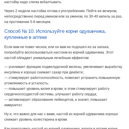
настойку надо слегка взбалтывать.
Через 2 недели настойка готова к употреблению. Пейте ее вечером,
непосредственно перед ужином или за ужином, по 30-40 капель за раз,
на протяжении 5-6 месяцев.
Способ № 10. Используйте корни одуванчика,
купленные в аптеке
Если вам не помог чеснок, или он вам не подошел из-за запаха,
попробуйте воспользоваться настоем из корней одуванчика. Этот
настой обладает уникальным лечебным эффектом:
— усиливает функцию поджелудочной железы, увеличивает выработку
инсулина и хорошо снижает сахар при диабете;
— стимулирует работоспособность, помогает устранить повышенную
утомляемость и усталость;
— повышает уровень калия в крови, и этим стимулирует работу
сердечнососудистой системы, улучшает работу сердца;
— активизирует образование лейкоцитов, а значит, повышает
иммунитет.
Ну и, что важно для нас с вами, настой из корней одуванчика хорошо
снижает уровень холестерина в крови.
Как приготовить настой из корней одуванчика: купите в аптеке корни