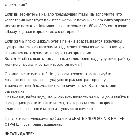
холестерин?
Если вы вернетесь в начало предыдущей главы, вы вспомните, что
холестерин участвует в синтезе желчи: в печени из него синтезируются
желчные кислоты. Напомню — на это уходит от 60 до 80% ежедневно
образующегося в организме холестерина!
Если желчь плохо циркулирует в печени и застаивается в желчном
пузыре, вместе со снижением выделения желчи из желчного пузыря
снижается выведение холестерина из организма.
Вывод. Чтобы снизить повышенный холестерин, надо улучшить работу
желчного пузыря и устранить застой желчи!
Сложно ли это сделать? Нет, совсем несложно. Используйте
лекарственные травы — кукурузные рыльца, расторопшу,
тысячелистник, бессмертник, календулу, лопух. Все те же корни
одуванчика.
Опять-таки, пейте воду, чтобы снизить вязкость желчи. И добавляйте в
свой рацион растительные масла, о которых мы уже говорили –
оливковое, льняное и масло из кунжутных семечек.
Глава доктора Евдокименко© из книги «БЫТЬ ЗДОРОВЫМ В НАШЕЙ
СТРАНЕ». Все права защищены.
ЧИТАТЬ ДАЛЕЕ: