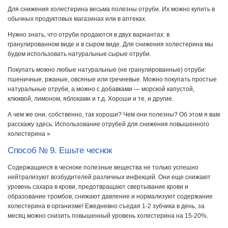
Для снижения холестерина весьма полезны отруби. Их можно купить в
обычных продуктовых магазинах или в аптеках.
Нужно знать, что отруби продаются в двух вариантах: в
гранулированном виде и в сыром виде. Для снижения холестерина мы
будем использовать натуральные сырые отруби.
Покупать можно любые натуральные (не гранулированные) отруби:
пшеничные, ржаные, овсяные или гречневые. Можно покупать простые
натуральные отруби, а можно с добавками — морской капустой,
клюквой, лимоном, яблоками и т.д. Хороши и те, и другие.
А чем же они, собственно, так хороши? Чем они полезны? Об этом я вам
расскажу здесь: Использование отрубей для снижения повышенного
холестерина »
Способ № 9. Ешьте чеснок
Содержащиеся в чесноке полезные вещества не только успешно
нейтрализуют возбудителей различных инфекций. Они еще снижают
уровень сахара в крови, предотвращают свертывание крови и
образование тромбов, снижают давление и нормализуют содержание
холестерина в организме! Ежедневно съедая 1-2 зубчика в день, за
месяц можно снизить повышенный уровень холестерина на 15-20%.