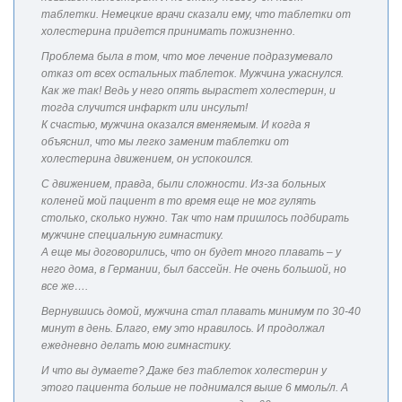
таблетки. Немецкие врачи сказали ему, что таблетки от
холестерина придется принимать пожизненно.
Проблема была в том, что мое лечение подразумевало
отказ от всех остальных таблеток. Мужчина ужаснулся.
Как же так! Ведь у него опять вырастет холестерин, и
тогда случится инфаркт или инсульт!
К счастью, мужчина оказался вменяемым. И когда я
объяснил, что мы легко заменим таблетки от
холестерина движением, он успокоился.
С движением, правда, были сложности. Из-за больных
коленей мой пациент в то время еще не мог гулять
столько, сколько нужно. Так что нам пришлось подбирать
мужчине специальную гимнастику.
А еще мы договорились, что он будет много плавать – у
него дома, в Германии, был бассейн. Не очень большой, но
все же….
Вернувшись домой, мужчина стал плавать минимум по 30-40
минут в день. Благо, ему это нравилось. И продолжал
ежедневно делать мою гимнастику.
И что вы думаете? Даже без таблеток холестерин у
этого пациента больше не поднимался выше 6 ммоль/л. А