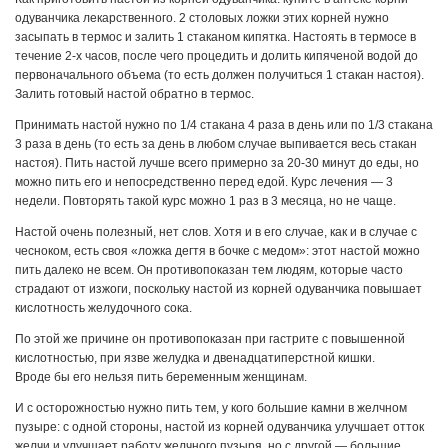
одуванчика лекарственного. 2 столовых ложки этих корней нужно
засыпать в термос и залить 1 стаканом кипятка. Настоять в термосе в
течение 2-х часов, после чего процедить и долить кипяченой водой до
первоначального объема (то есть должен получиться 1 стакан настоя).
Залить готовый настой обратно в термос.
Принимать настой нужно по 1/4 стакана 4 раза в день или по 1/3 стакана
3 раза в день (то есть за день в любом случае выпивается весь стакан
настоя). Пить настой лучше всего примерно за 20-30 минут до еды, но
можно пить его и непосредственно перед едой. Курс лечения — 3
недели. Повторять такой курс можно 1 раз в 3 месяца, но не чаще.
Настой очень полезный, нет слов. Хотя и в его случае, как и в случае с
чесноком, есть своя «ложка дегтя в бочке с медом»: этот настой можно
пить далеко не всем. Он противопоказан тем людям, которые часто
страдают от изжоги, поскольку настой из корней одуванчика повышает
кислотность желудочного сока.
По этой же причине он противопоказан при гастрите с повышенной
кислотностью, при язве желудка и двенадцатиперстной кишки.
Вроде бы его нельзя пить беременным женщинам.
И с осторожностью нужно пить тем, у кого большие камни в желчном
пузыре: с одной стороны, настой из корней одуванчика улучшает отток
желчи и улучшает работу желчного пузыря, но с другой — большие