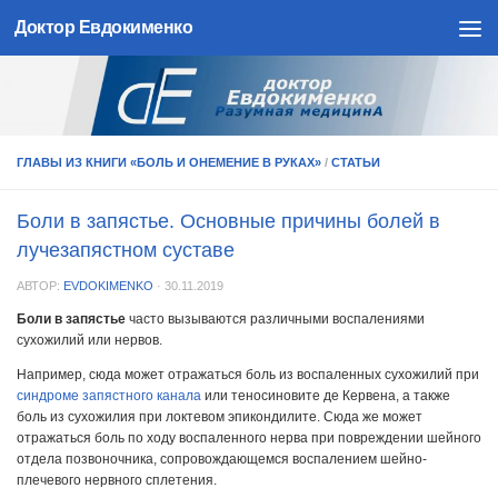
Доктор Евдокименко
Skip to content
ГЛАВЫ ИЗ КНИГИ «БОЛЬ И ОНЕМЕНИЕ В РУКАХ»
/
СТАТЬИ
Боли в запястье. Основные причины болей в
лучезапястном суставе
АВТОР:
EVDOKIMENKO
·
30.11.2019
Боли в запястье
часто вызываются различными воспалениями
сухожилий или нервов.
Например, сюда может отражаться боль из воспаленных сухожилий при
синдроме запястного канала
или теносиновите де Кервена, а также
боль из сухожилия при локтевом эпикондилите. Сюда же может
отражаться боль по ходу воспаленного нерва при повреждении шейного
отдела позвоночника, сопровождающемся воспалением шейно-
плечевого нервного сплетения.