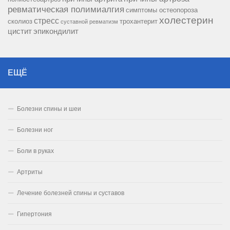
ревматическая полимиалгия
симптомы остеопороза
холестерин
стресс
сколиоз
трохантерит
суставной ревматизм
цистит
эпикондилит
ЕЩЁ
Болезни спины и шеи
Болезни ног
Боли в руках
Артриты
Лечение болезней спины и суставов
Гипертония