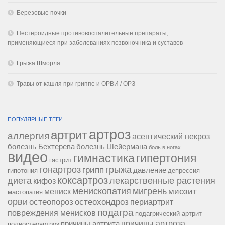
Березовые почки
Нестероидные противовоспалительные препараты,
применяющиеся при заболеваниях позвоночника и суставов
Грыжа Шморля
Травы от кашля при гриппе и ОРВИ / ОРЗ
ПОПУЛЯРНЫЕ ТЕГИ
артроз
артрит
аллергия
асептический некроз
болезнь Бехтерева
болезнь Шейермана
боль в ногах
видео
гипертония
гимнастика
гастрит
гонартроз
грипп
грыжа
давление
гипотония
депрессия
коксартроз
диета
лекарственные растения
кифоз
менископатия
мигрень
миозит
мениск
мастопатия
орви
остеопороз
остеохондроз
периартрит
подагра
повреждения менисков
подагрический артрит
причины артроза
причины артрита
полиостеоартроз