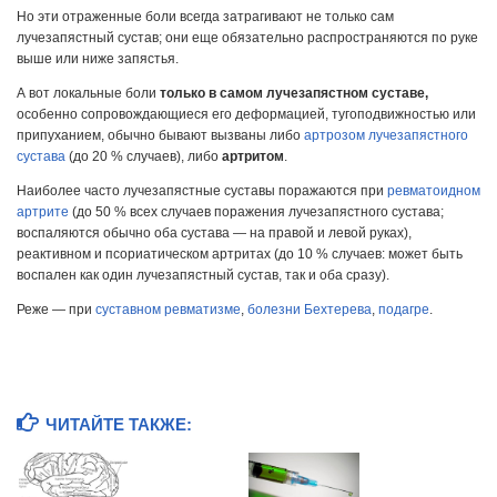
Но эти отраженные боли всегда затрагивают не только сам
лучезапястный сустав; они еще обязательно распространяются по руке
выше или ниже запястья.
А вот локальные боли
только в самом лучезапястном суставе,
особенно сопровождающиеся его деформацией, тугоподвижностью или
припуханием, обычно бывают вызваны либо
артрозом лучезапястного
сустава
(до 20 % случаев), либо
артритом
.
Наиболее часто лучезапястные суставы поражаются при
ревматоидном
артрите
(до 50 % всех случаев поражения лучезапястного сустава;
воспаляются обычно оба сустава — на правой и левой руках),
реактивном и псориатическом артритах (до 10 % случаев: может быть
воспален как один лучезапястный сустав, так и оба сразу).
Реже — при
суставном ревматизме
,
болезни Бехтерева
,
подагре
.
ЧИТАЙТЕ ТАКЖЕ: