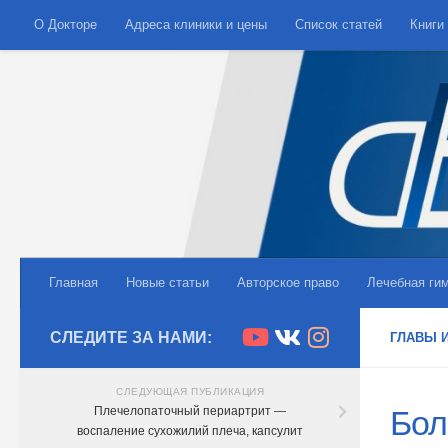
О Докторе
Адреса клиники и цены
Список статей
Книги
Skip to content
Главная
Новые статьи
Авторское право
Лечебная ги
СЛЕДИТЕ ЗА НАМИ:
ГЛАВЫ И
СЛЕДУЮЩАЯ ПУБЛИКАЦИЯ
Плечелопаточный периартрит —
Бол
воспаление сухожилий плеча, капсулит