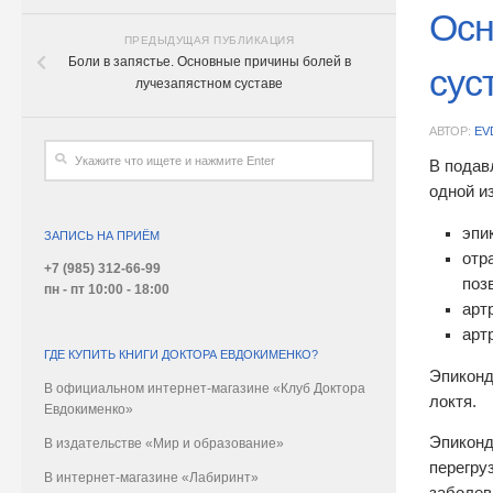
Осн
ПРЕДЫДУЩАЯ ПУБЛИКАЦИЯ
Боли в запястье. Основные причины болей в
сус
лучезапястном суставе
АВТОР:
EV
В подав
одной и
эпи
ЗАПИСЬ НА ПРИЁМ
отр
+7 (985) 312-66-99
поз
пн - пт 10:00 - 18:00
арт
арт
ГДЕ КУПИТЬ КНИГИ ДОКТОРА ЕВДОКИМЕНКО?
Эпиконд
В официальном интернет-магазине «Клуб Доктора
локтя.
Евдокименко»
Эпиконд
В издательстве «Мир и образование»
перегру
В интернет-магазине «Лабиринт»