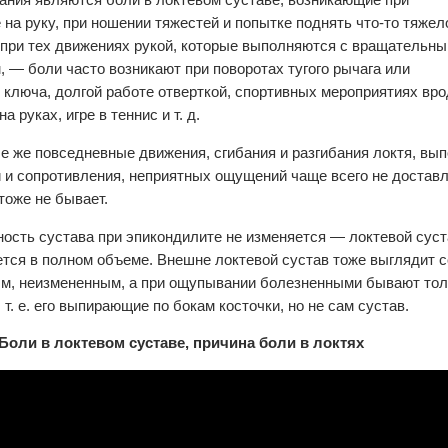
ания являются боли в локтевом суставе, возникающие при
е на руку, при ношении тяжестей и попытке поднять что-то тяжел
 при тех движениях рукой, которые выполняются с вращательн
, — боли часто возникают при поворотах тугого рычага или
о ключа, долгой работе отверткой, спортивных мероприятиях вр
а руках, игре в теннис и т. д.
 же повседневные движения, сгибания и разгибания локтя, вы
и и сопротивления, неприятных ощущений чаще всего не доставл
тоже не бывает.
ость сустава при эпикондилите не изменяется — локтевой суст
ется в полном объеме. Внешне локтевой сустав тоже выглядит 
м, неизмененным, а при ощупывании болезненными бывают то
 т. е. его выпирающие по бокам косточки, но не сам сустав.
Боли в локтевом суставе, причина боли в локтях