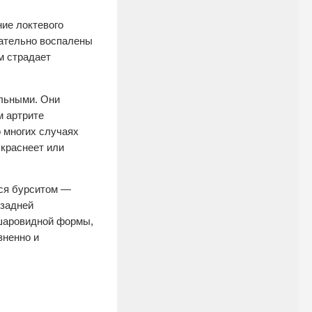
ние локтевого
зательно воспалены
ом страдает
ильными. Они
м артрите
 многих случаях
 краснеет или
тся бурситом —
 задней
ушаровидной формы,
зненно и