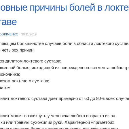
овные причины болей в локт
таве
DOKIMENKO
·
30.11.2019
ляющем большинстве случаев боли в области локтевого суста
з четырех причин:
кондилитом локтевого сустава;
аженной болью, исходящей из поврежденного сегмента шейно-гр
воночника;
розом локтевого сустава;
ритом.
илит локтевого сустава дает примерно от 60 до 80% всех случа
илит может возникнуть у человека любого возраста из-за
зки или травмы сухожилий руки. Характерной «приметой»