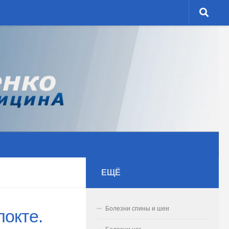
ЕЩЁ
Болезни спины и шеи
локте.