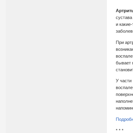
Артрит
сустава
и какие-
заболев
При арт
возника
воспале
бывает 
станови
У части
воспале
поверхн
наполне
напомин
Подробн
* * *