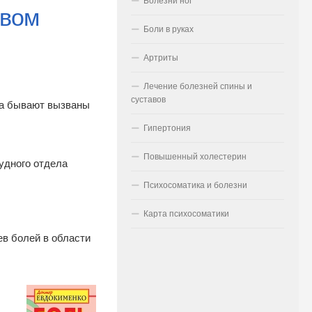
Болезни ног
евом
Боли в руках
Артриты
Лечение болезней спины и
суставов
ва бывают вызваны
Гипертония
Повышенный холестерин
удного отдела
Психосоматика и болезни
Карта психосоматики
ев болей в области