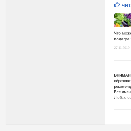
ЧИТ
Что можн
подагре
27.11.2019
ВНИМАН
образова
рекоменд
Все имен
Любые со