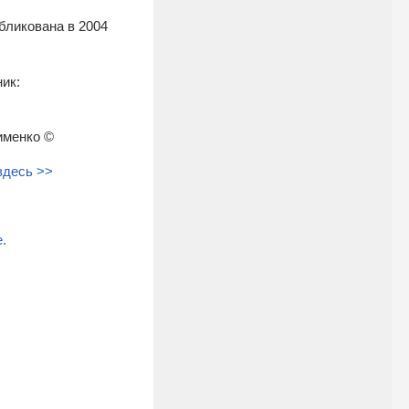
убликована в 2004
ик:
именко ©
здесь >>
.