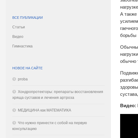
заболев
нагрузк
А также
ВСЕ ПУБЛИКАЦИИ
усилием
Статьи
гаечног
борьбы н
Видео
Гимнастика
Обычные
нагрузк
обычно 
НОВОЕ НА САЙТЕ
Подвижн
proba
разгиба
здоровы
Хондропротекторы: препараты восстановления
сустава,
хряща суставов и лечения артроза
Видео: 
МЕДИЦИНА как МАТЕМАТИКА
Что нужно принести с собой на первую
консультацию