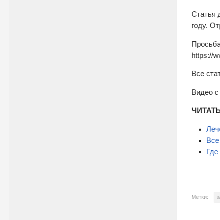
Статья 
году. От
Просьба
https://
Все ста
Видео с
ЧИТАТЬ
Леч
Все
Где
Метки:
а