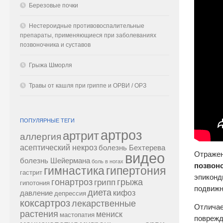
Березовые почки
Нестероидные противовоспалительные
препараты, применяющиеся при заболеваниях
позвоночника и суставов
Грыжа Шморля
Травы от кашля при гриппе и ОРВИ / ОРЗ
ПОПУЛЯРНЫЕ ТЕГИ
артроз
артрит
аллергия
асептический некроз
болезнь Бехтерева
видео
Отраже
болезнь Шейермана
боль в ногах
позвон
гипертония
гимнастика
гастрит
эпиконд
гонартроз
грипп
грыжа
гипотония
подвижн
диета
кифоз
давление
депрессия
коксартроз
лекарственные
Отличае
растения
мениск
мастопатия
поврежд