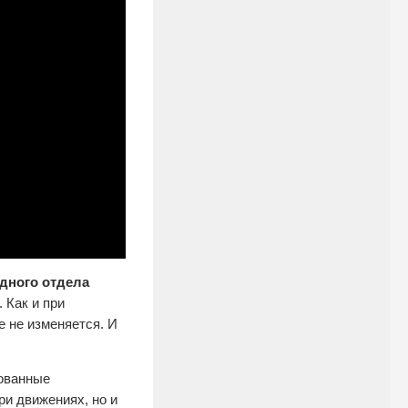
дного отдела
 Как и при
е не изменяется. И
рованные
ри движениях, но и