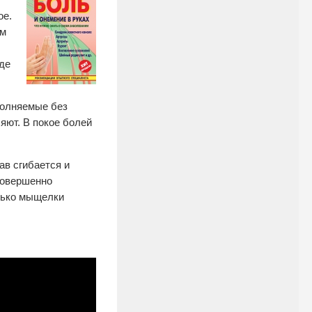
ое.
ым
оде
полняемые без
яют. В покое болей
ав сгибается и
совершенно
лько мыщелки