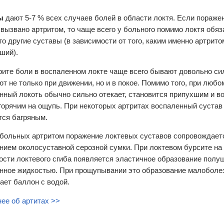
ы
дают 5-7 % всех случаев болей в области локтя. Если пораже
 вызвано артритом, то чаще всего у больного помимо локтя обя
то другие суставы (в зависимости от того, каким именно артрит
ший).
рите боли в воспаленном локте чаще всего бывают довольно с
ют не только при движении, но и в покое. Помимо того, при любо
нный локоть обычно сильно отекает, становится припухшим и во
горячим на ощупь. При некоторых артритах воспаленный сустав
тся багряным.
 больных артритом поражение локтевых суставов сопровождае
нием околосуставной серозной сумки. При локтевом бурсите на
ости локтевого сгиба появляется эластичное образование пол
нное жидкостью. При прощупывании это образование малоболе
ает баллон с водой.
ее об артитах >>