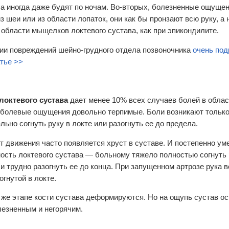
, а иногда даже будят по ночам. Во-вторых, болезненные ощущен
из шеи или из области лопаток, они как бы пронзают всю руку, а
в области мыщелков локтевого сустава, как при эпикондилите.
ии повреждений шейно-грудного отдела позвоночника
очень под
атье >>
локтевого сустава
дает менее 10% всех случаев болей в облас
 болевые ощущения довольно терпимые. Боли возникают только
льно согнуть руку в локте или разогнуть ее до предела.
т движения часто появляется хруст в суставе. И постепенно у
ость локтевого сустава — больному тяжело полностью согнуть 
 и трудно разогнуть ее до конца. При запущенном артрозе рука 
огнутой в локте.
 же этапе кости сустава деформируются. Но на ощупь сустав ос
езненным и негорячим.