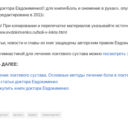
доктора Евдокименко© для книги
«
Боль и
онемение в
руках
»
, оп
редактирована в 2011г.
! При копировании и перепечатке материалов указывайте источн
www.evdokimenko.ru/boli-v-lokte.html
тьи, новости и главы из книг защищены авторским правом Евдок
 гимнастикой для лечения локтевого сустава можно
посмотреть 
 ДАЛЕЕ:
ение локтевого сустава. Основные методы лечения боли в локте
 статьи доктора Евдокименко
 купить книги доктора Евдокименко
ртрит
артроз
видео
эпикондилит