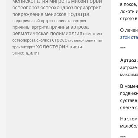
менископатия
мигрень
миозит
орви
в покое
остеопороз
остеохондроз
периартрит
локоть 
подагра
повреждения менисков
строго 
подагрический артрит
полиостеоартроз
причины артроза
причины артрита
О лечен
ревматическая полимиалгия
симптомы
этой ст
стресс
остеопороза
сколиоз
суставной ревматизм
холестерин
цистит
трохантерит
***
эпикондилит
Артроз 
артрозе
максима
В момен
подвижн
суставе
слегка с
На этом
малобол
***