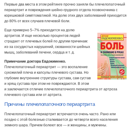
Первые два места в этом рейтинге прочно заняли бы плечелопаточный
периартрит и повреждения шейно-грудного отдела позвоночника с
корешковой симптоматикой. На долю этих двух заболеваний приходится
до 80% от всех случаев плечевой боли.
Еще примерно 5–7% приходится на долю
артритов. И еще несколько процентов людей
страдает от плечевых болей по другим причинам:
из-за сосудистых нарушений, скованности шейных
мышц, заболеваний печени, сердца и т. д.
Примечание доктора Евдокименко.
Плечелопаточный периартрит — это воспаление
сухожилий плеча и капсулы плечевого сустава. Но
глубокие внутренние структуры сустава, сам сустав
и хрящ сустава при этом не повреждаются. В этом
и заключается отличие плечелопаточного периартрита от артроза
плечевого сустава или от артрита.
Причины плечелопаточного периартрита
Плечелопаточный периартрит встречается очень часто. Рано или
поздно с этой болезнью сталкивается до четверти всего населения
земного шара. Причем болеют все — и женщины, и мужчины.