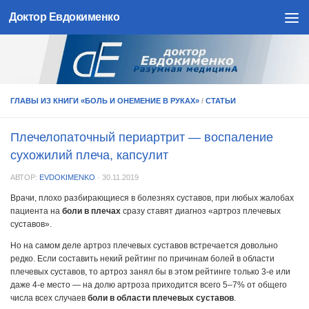
Доктор Евдокименко
Skip to content
ГЛАВЫ ИЗ КНИГИ «БОЛЬ И ОНЕМЕНИЕ В РУКАХ»
/
СТАТЬИ
Плечелопаточный периартрит — воспаление
сухожилий плеча, капсулит
АВТОР:
EVDOKIMENKO
·
30.11.2019
Врачи, плохо разбирающиеся в болезнях суставов, при любых жалобах
пациента на
боли в плечах
сразу ставят диагноз «артроз плечевых
суставов».
Но на самом деле артроз плечевых суставов встречается довольно
редко. Если составить некий рейтинг по причинам болей в области
плечевых суставов, то артроз занял бы в этом рейтинге только 3-е или
даже 4-е место — на долю артроза приходится всего 5–7% от общего
числа всех случаев
боли в области плечевых суставов
.