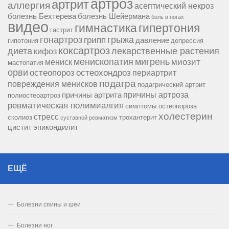
артроз
артрит
аллергия
асептический некроз
болезнь Бехтерева
болезнь Шейермана
боль в ногах
видео
гипертония
гимнастика
гастрит
гонартроз
грипп
грыжа
давление
гипотония
депрессия
коксартроз
диета
лекарственные растения
кифоз
менископатия
мигрень
миозит
мениск
мастопатия
орви
остеопороз
остеохондроз
периартрит
подагра
повреждения менисков
подагрический артрит
причины артроза
причины артрита
полиостеоартроз
ревматическая полимиалгия
симптомы остеопороза
холестерин
стресс
сколиоз
трохантерит
суставной ревматизм
цистит
эпикондилит
ЕЩЁ
Болезни спины и шеи
Болезни ног