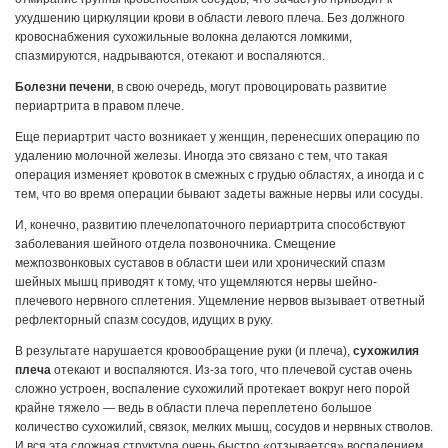
ухудшению циркуляции крови в области левого плеча. Без должного
кровоснабжения сухожильные волокна делаются ломкими,
спазмируются, надрываются, отекают и воспаляются.
Болезни печени
, в свою очередь, могут провоцировать развитие
периартрита в правом плече.
Еще периартрит часто возникает у женщин, перенесших операцию по
удалению молочной железы. Иногда это связано с тем, что такая
операция изменяет кровоток в смежных с грудью областях, а иногда и с
тем, что во время операции бывают задеты важные нервы или сосуды.
И, конечно, развитию плечелопаточного периартрита способствуют
заболевания шейного отдела позвоночника. Смещение
межпозвонковых суставов в области шеи или хронический спазм
шейных мышц приводят к тому, что ущемляются нервы шейно-
плечевого нервного сплетения. Ущемление нервов вызывает ответный
рефлекторный спазм сосудов, идущих в руку.
В результате нарушается кровообращение руки (и плеча),
сухожилия
плеча
отекают и воспаляются. Из-за того, что плечевой сустав очень
сложно устроен, воспаление сухожилий протекает вокруг него порой
крайне тяжело — ведь в области плеча переплетено большое
количество сухожилий, связок, мелких мышц, сосудов и нервных стволов.
И вся эта сложная структура очень быстро «отзывается» воспалением