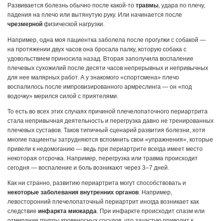
Развивается болезнь обычно после какой-то
травмы
, удара по плечу,
падения на плечо или вытянутую руку. Или начинается после
чрезмерной
физической нагрузки.
Например, одна моя пациентка заболела после прогулки с собакой —
на протяжении двух часов она бросала палку, которую собака с
удовольствием приносила назад. Вторая заполучила воспаление
плечевых сухожилий после десяти часов непрерывных и непривычных
для нее малярных работ. А у знакомого «спортсмена» плечо
воспалилось после импровизированного армреслинга — он «под
водочку» мерился силой с приятелями.
То есть во всех этих случаях причиной плечелопаточного периартрита
стала непривычная деятельность и перегрузка давно не тренированных
плечевых суставов. Таков типичный сценарий развития болезни, хотя
многие пациенты затрудняются вспомнить свои «упражнения», которые
привели к недомоганию — ведь при периартрите всегда имеет место
некоторая отсрочка. Например, перегрузка или травма происходит
сегодня — воспаление и боль возникают через 3–7 дней.
Как ни странно, развитию периартрита могут способствовать и
некоторые заболевания внутренних органов
. Например,
левосторонний плечелопаточный периартрит иногда возникает как
следствие
инфаркта миокарда
. При инфаркте происходит спазм или
отмирание группы кровеносных сосудов, что зачастую приводит к