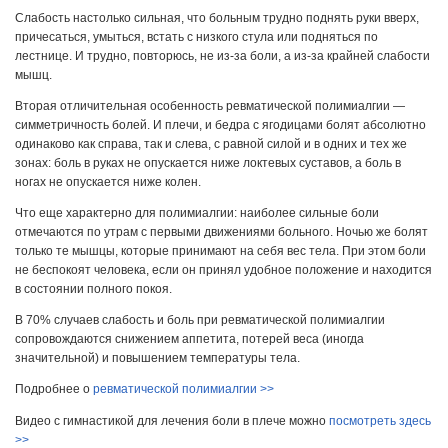
Слабость настолько сильная, что больным трудно поднять руки вверх,
причесаться, умыться, встать с низкого стула или подняться по
лестнице. И трудно, повторюсь, не из-за боли, а из-за крайней слабости
мышц.
Вторая отличительная особенность ревматической полимиалгии —
симметричность болей. И плечи, и бедра с ягодицами болят абсолютно
одинаково как справа, так и слева, с равной силой и в одних и тех же
зонах: боль в руках не опускается ниже локтевых суставов, а боль в
ногах не опускается ниже колен.
Что еще характерно для полимиалгии: наиболее сильные боли
отмечаются по утрам с первыми движениями больного. Ночью же болят
только те мышцы, которые принимают на себя вес тела. При этом боли
не беспокоят человека, если он принял удобное положение и находится
в состоянии полного покоя.
В 70% случаев слабость и боль при ревматической полимиалгии
сопровождаются снижением аппетита, потерей веса (иногда
значительной) и повышением температуры тела.
Подробнее о
ревматической полимиалгии >>
Видео с гимнастикой для лечения боли в плече можно
посмотреть здесь
>>