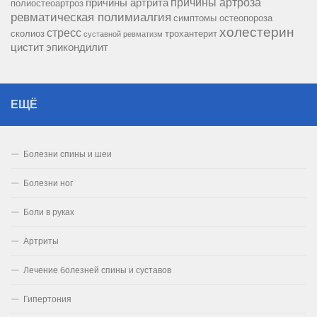
причины артроза
причины артрита
полиостеоартроз
ревматическая полимиалгия
симптомы остеопороза
холестерин
стресс
сколиоз
трохантерит
суставной ревматизм
цистит
эпикондилит
ЕЩЁ
Болезни спины и шеи
Болезни ног
Боли в руках
Артриты
Лечение болезней спины и суставов
Гипертония