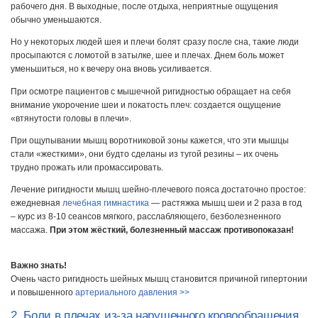
рабочего дня. В выходные, после отдыха, неприятные ощущения
обычно уменьшаются.
Но у некоторых людей шея и плечи болят сразу после сна, такие люди
просыпаются с ломотой в затылке, шее и плечах. Днем боль может
уменьшиться, но к вечеру она вновь усиливается.
При осмотре пациентов с мышечной ригидностью обращает на себя
внимание укорочение шеи и покатость плеч: создается ощущение
«втянутости головы в плечи».
При ощупывании мышц воротниковой зоны кажется, что эти мышцы
стали «жесткими», они будто сделаны из тугой резины – их очень
трудно прожать или промассировать.
Лечение ригидности мышц шейно-плечевого пояса достаточно простое:
ежедневная
лечебная гимнастика
— растяжка мышц шеи и 2 раза в год
– курс из 8-10 сеансов мягкого, расслабляющего, безболезненного
массажа.
При этом жёсткий, болезненный массаж противопоказан!
Важно знать!
Очень часто ригидность шейных мышц становится причиной гипертонии
и повышенного
артериального давления >>
2. Боли в плечах из-за нарушенного кровообращения