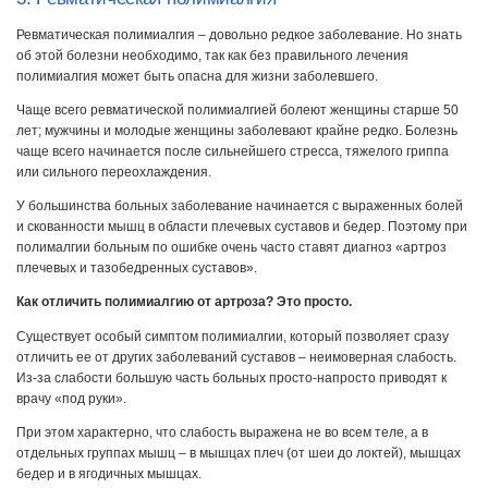
Ревматическая полимиалгия – довольно редкое заболевание. Но знать
об этой болезни необходимо, так как без правильного лечения
полимиалгия может быть опасна для жизни заболевшего.
Чаще всего ревматической полимиалгией болеют женщины старше 50
лет; мужчины и молодые женщины заболевают крайне редко. Болезнь
чаще всего начинается после сильнейшего стресса, тяжелого гриппа
или сильного переохлаждения.
У большинства больных заболевание начинается с выраженных болей
и скованности мышц в области плечевых суставов и бедер. Поэтому при
полималгии больным по ошибке очень часто ставят диагноз «артроз
плечевых и тазобедренных суставов».
Как отличить полимиалгию от артроза? Это просто.
Существует особый симптом полимиалгии, который позволяет сразу
отличить ее от других заболеваний суставов – неимоверная слабость.
Из-за слабости большую часть больных просто-напросто приводят к
врачу «под руки».
При этом характерно, что слабость выражена не во всем теле, а в
отдельных группах мышц – в мышцах плеч (от шеи до локтей), мышцах
бедер и в ягодичных мышцах.