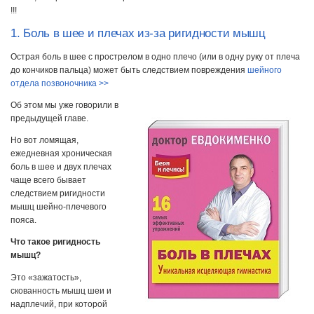
!!!
1. Боль в шее и плечах из-за ригидности мышц
Острая боль в шее с прострелом в одно плечо (или в одну руку от плеча
до кончиков пальца) может быть следствием повреждения
шейного
отдела позвоночника >>
Об этом мы уже говорили в
предыдущей главе.
Но вот ломящая,
ежедневная хроническая
боль в шее и двух плечах
чаще всего бывает
следствием ригидности
мышц шейно-плечевого
пояса.
Что такое ригидность
мышц?
Это «зажатость»,
скованность мышц шеи и
надплечий, при которой