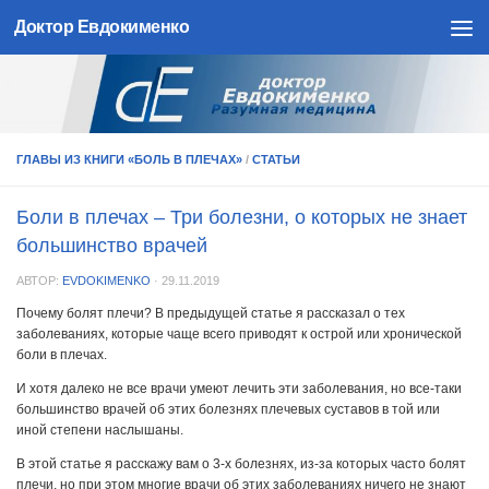
Доктор Евдокименко
Skip to content
ГЛАВЫ ИЗ КНИГИ «БОЛЬ В ПЛЕЧАХ»
/
СТАТЬИ
Боли в плечах – Три болезни, о которых не знает
большинство врачей
АВТОР:
EVDOKIMENKO
·
29.11.2019
Почему болят плечи? В предыдущей статье я рассказал о тех
заболеваниях, которые чаще всего приводят к острой или хронической
боли в плечах.
И хотя далеко не все врачи умеют лечить эти заболевания, но все-таки
большинство врачей об этих болезнях плечевых суставов в той или
иной степени наслышаны.
В этой статье я расскажу вам о 3-х болезнях, из-за которых часто болят
плечи, но при этом многие врачи об этих заболеваниях ничего не знают