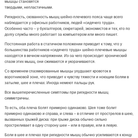
мышцы становятся
твердыми, непластичными.
Ригидность, скованность мышц шейно-плечевого пояса чаще всего
наблюдается у офисных работников, людей «сидячего труда».
Особенно часто – у бухгалтеров, секретарей, экономистов и тех, кто по
долгу службы много работает за компьютером или много пишет.
Постоянная работа в статичном положении приводит к тому, что у
большинства работников «сидячего труда» шейно-плечевые мышцы
находятся в вечном напряжении. Из-за чего происходит хронический
спазм этих мышц, они сжимаются и укорачиваются.
Со временем спазмированные мышцы ухудшают кровоток в
воротниковой зоне, что приводит к чувству тяжести и ноющим болям в
затылке, шее и плечах. Иногда немеют пальцы рук.
Все вышеперечисленные симптомы при ригидности мышц
симметричны.
То есть, оба плеча болят примерно одинаково. Шея тоже болит
примерно одинаково и справа, и слева – в отличие от прострелов в шею,
вызванных грыжей диска: при грыже диска обычно сильно
простреливает в одну сторону шеи – или в правую, или в левую.
Боли в шее и плечах при ригидности мышц обычно усиливаются к концу