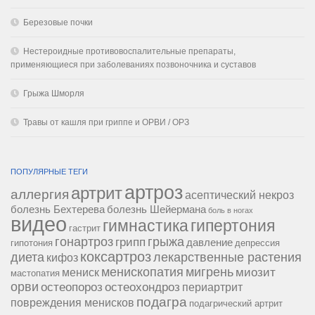
Березовые почки
Нестероидные противовоспалительные препараты,
применяющиеся при заболеваниях позвоночника и суставов
Грыжа Шморля
Травы от кашля при гриппе и ОРВИ / ОРЗ
ПОПУЛЯРНЫЕ ТЕГИ
артроз
артрит
аллергия
асептический некроз
болезнь Бехтерева
болезнь Шейермана
боль в ногах
видео
гипертония
гимнастика
гастрит
гонартроз
грипп
грыжа
давление
гипотония
депрессия
коксартроз
диета
лекарственные растения
кифоз
менископатия
мигрень
миозит
мениск
мастопатия
орви
остеопороз
остеохондроз
периартрит
подагра
повреждения менисков
подагрический артрит