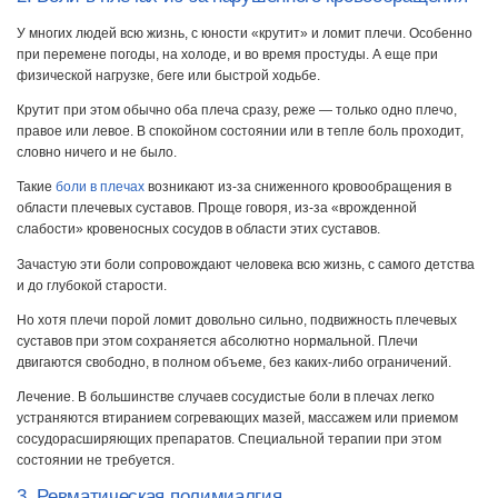
У многих людей всю жизнь, с юности «крутит» и ломит плечи. Особенно
при перемене погоды, на холоде, и во время простуды. А еще при
физической нагрузке, беге или быстрой ходьбе.
Крутит при этом обычно оба плеча сразу, реже — только одно плечо,
правое или левое. В спокойном состоянии или в тепле боль проходит,
словно ничего и не было.
Такие
боли в плечах
возникают из-за сниженного кровообращения в
области плечевых суставов. Проще говоря, из-за «врожденной
слабости» кровеносных сосудов в области этих суставов.
Зачастую эти боли сопровождают человека всю жизнь, с самого детства
и до глубокой старости.
Но хотя плечи порой ломит довольно сильно, подвижность плечевых
суставов при этом сохраняется абсолютно нормальной. Плечи
двигаются свободно, в полном объеме, без каких-либо ограничений.
Лечение. В большинстве случаев сосудистые боли в плечах легко
устраняются втиранием согревающих мазей, массажем или приемом
сосудорасширяющих препаратов. Специальной терапии при этом
состоянии не требуется.
3. Ревматическая полимиалгия