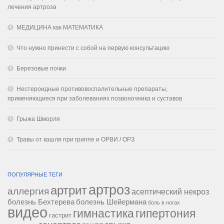
лечения артроза
МЕДИЦИНА как МАТЕМАТИКА
Что нужно принести с собой на первую консультацию
Березовые почки
Нестероидные противовоспалительные препараты,
применяющиеся при заболеваниях позвоночника и суставов
Грыжа Шморля
Травы от кашля при гриппе и ОРВИ / ОРЗ
ПОПУЛЯРНЫЕ ТЕГИ
артроз
артрит
аллергия
асептический некроз
болезнь Бехтерева
болезнь Шейермана
боль в ногах
видео
гипертония
гимнастика
гастрит