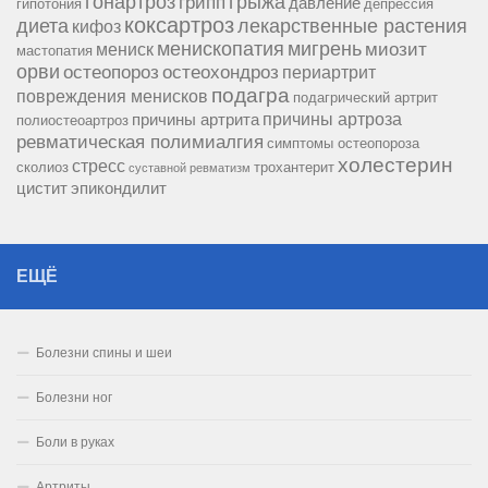
гонартроз
грипп
грыжа
давление
гипотония
депрессия
коксартроз
диета
лекарственные растения
кифоз
менископатия
мигрень
миозит
мениск
мастопатия
орви
остеопороз
остеохондроз
периартрит
подагра
повреждения менисков
подагрический артрит
причины артроза
причины артрита
полиостеоартроз
ревматическая полимиалгия
симптомы остеопороза
холестерин
стресс
сколиоз
трохантерит
суставной ревматизм
цистит
эпикондилит
ЕЩЁ
Болезни спины и шеи
Болезни ног
Боли в руках
Артриты