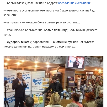
— боль в плечах, коленях или в бедрах;
воспаление сухожилий
;
— отечность суставов или отечность ног (чаще всего от ступней до
коленей);
— артралгия — ноющая боль в самых разных суставах;
— хроническая боль в спине,
боль в пояснице
; боли в мышцах всего
тела;
—
судороги в ногах
; парестезия —
онемение рук
или ног, чувство
покалывания или ползания мурашек в руках и ногах.