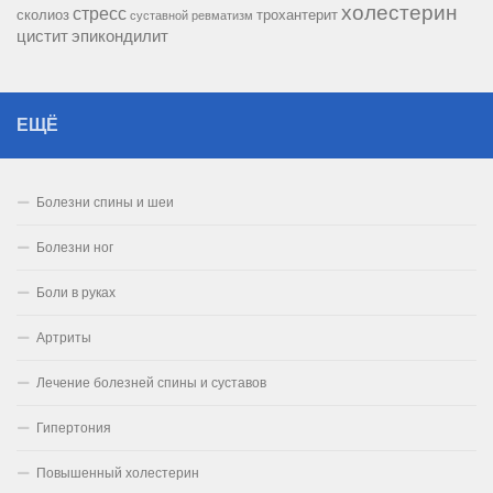
холестерин
стресс
сколиоз
трохантерит
суставной ревматизм
цистит
эпикондилит
ЕЩЁ
Болезни спины и шеи
Болезни ног
Боли в руках
Артриты
Лечение болезней спины и суставов
Гипертония
Повышенный холестерин