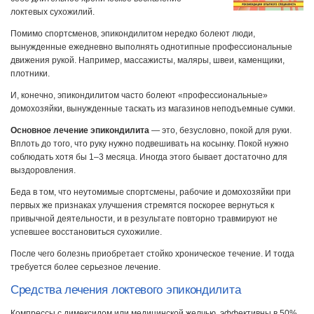
локтевых сухожилий.
Помимо спортсменов, эпикондилитом нередко болеют люди,
вынужденные ежедневно выполнять однотипные профессиональные
движения рукой. Например, массажисты, маляры, швеи, каменщики,
плотники.
И, конечно, эпикондилитом часто болеют «профессиональные»
домохозяйки, вынужденные таскать из магазинов неподъемные сумки.
Основное лечение эпикондилита
— это, безусловно, покой для руки.
Вплоть до того, что руку нужно подвешивать на косынку. Покой нужно
соблюдать хотя бы 1–3 месяца. Иногда этого бывает достаточно для
выздоровления.
Беда в том, что неутомимые спортсмены, рабочие и домохозяйки при
первых же признаках улучшения стремятся поскорее вернуться к
привычной деятельности, и в результате повторно травмируют не
успевшее восстановиться сухожилие.
После чего болезнь приобретает стойко хроническое течение. И тогда
требуется более серьезное лечение.
Средства лечения локтевого эпикондилита
Компрессы с димексидом или медицинской желчью, эффективны в 50%