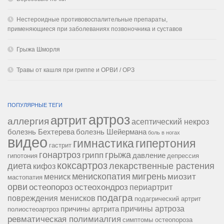
Нестероидные противовоспалительные препараты,
применяющиеся при заболеваниях позвоночника и суставов
Грыжа Шморля
Травы от кашля при гриппе и ОРВИ / ОРЗ
ПОПУЛЯРНЫЕ ТЕГИ
артроз
артрит
аллергия
асептический некроз
болезнь Бехтерева
болезнь Шейермана
боль в ногах
видео
гипертония
гимнастика
гастрит
гонартроз
грипп
грыжа
давление
гипотония
депрессия
коксартроз
диета
лекарственные растения
кифоз
менископатия
мигрень
миозит
мениск
мастопатия
орви
остеопороз
остеохондроз
периартрит
подагра
повреждения менисков
подагрический артрит
причины артроза
причины артрита
полиостеоартроз
ревматическая полимиалгия
симптомы остеопороза