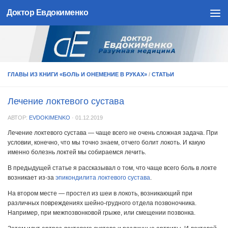
Доктор Евдокименко
Skip to content
ГЛАВЫ ИЗ КНИГИ «БОЛЬ И ОНЕМЕНИЕ В РУКАХ»
/
СТАТЬИ
Лечение локтевого сустава
АВТОР:
EVDOKIMENKO
·
01.12.2019
Лечение локтевого сустава — чаще всего не очень сложная задача. При
условии, конечно, что мы точно знаем, отчего болит локоть. И какую
именно болезнь локтей мы собираемся лечить.
В предыдущей статье я рассказывал о том, что чаще всего боль в локте
возникает из-за
эпикондилита локтевого сустава
.
На втором месте — простел из шеи в локоть, возникающий при
различных повреждениях шейно-грудного отдела позвоночника.
Например, при межпозвонковой грыже, или смещении позвонка.