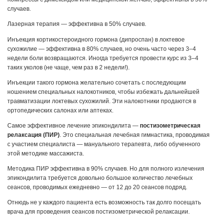
случаев.
Лазерная терапия — эффективна в 50% случаев.
Инъекция кортикостероидного гормона (дипроспан) в локтевое
сухожилие — эффективна в 80% случаев, но очень часто через 3–4
недели боли возвращаются. Иногда требуется провести курс из 3–4
таких уколов (не чаще, чем раз в 2 недели!).
Инъекции такого гормона желательно сочетать с последующим
ношением специальных налокотников, чтобы избежать дальнейшей
травматизации локтевых сухожилий. Эти налокотники продаются в
ортопедических салонах или аптеках.
Самое эффективное лечение эпикондилита —
постизометрическая
релаксация (ПИР)
. Это специальная лечебная гимнастика, проводимая
с участием специалиста — мануального терапевта, либо обученного
этой методике массажиста.
Методика ПИР эффективна в 90% случаев. Но для полного излечения
эпикондилита требуется довольно большое количество лечебных
сеансов, проводимых ежедневно — от 12 до 20 сеансов подряд.
Отнюдь не у каждого пациента есть возможность так долго посещать
врача для проведения сеансов постизометрической релаксации.