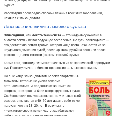
Затем идут артроз локтевого сустава и различные артриты. И локтевой
бурсит.
Рассмотрим поочередно способы лечения всех этих заболеваний,
начиная с эпикондилита.
Лечение эпикондилита локтевого сустава
Эпикондилит
, или
локоть теннисиста
— это надрыв сухожилий в
области локтя и их последующее воспаление. По сути, эпикондилит —
это достаточно легкая травма, которая чаще всего начинается из-за
неудачного движения рукой, после «рывка» рукой на себя или после
резкого подъема тяжести (скажем, тяжелой сумки).
Кроме того, эпикондилит может начаться из-за хронической перегрузки
рук. Поэтому им часто болеют профессиональные спортсмены.
Но еще чаще эпикондилитом болеют спортсмены-
любители, которые не умеют вовремя
останавливаться. И продолжают заниматься
спортом, невзирая на боли в перетруженных руках.
Особенно если они упражняются, не учитывая свой
возраст, и пытаются в 40–50 лет давать себе те же
нагрузки, что и в 18–20 лет. В результате
«неистовые спортсмены» часто зарабатывают
себе длительное хроническое воспаление