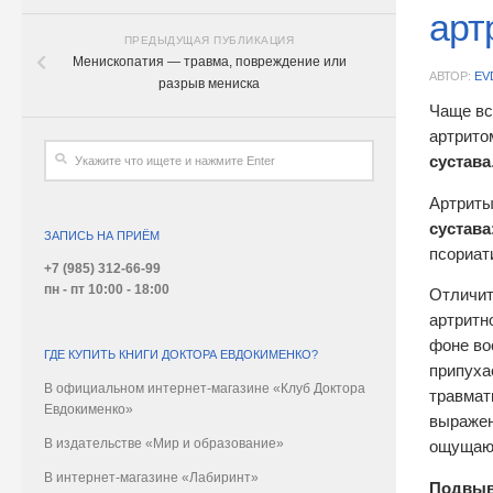
арт
ПРЕДЫДУЩАЯ ПУБЛИКАЦИЯ
Менископатия — травма, повреждение или
АВТОР:
EV
разрыв мениска
Чаще в
артрито
сустава
Артриты
сустава
ЗАПИСЬ НА ПРИЁМ
псориат
+7 (985) 312-66-99
пн - пт 10:00 - 18:00
Отличи
артритн
фоне во
ГДЕ КУПИТЬ КНИГИ ДОКТОРА ЕВДОКИМЕНКО?
припуха
В официальном интернет-магазине «Клуб Доктора
травмат
Евдокименко»
выражен
В издательстве «Мир и образование»
ощущают
В интернет-магазине «Лабиринт»
Подвыви