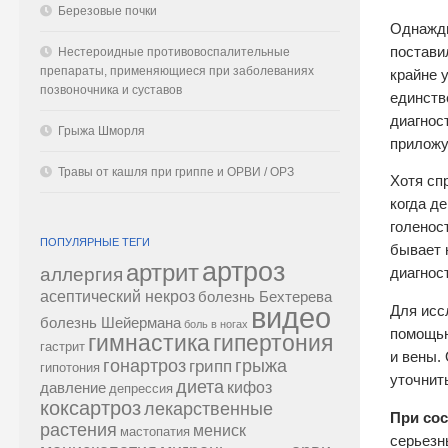
Березовые почки
Однажды
постави
Нестероидные противовоспалительные
препараты, применяющиеся при заболеваниях
крайне 
позвоночника и суставов
единств
диагнос
Грыжа Шморля
приложу
Травы от кашля при гриппе и ОРВИ / ОРЗ
Хотя сп
когда д
голенос
ПОПУЛЯРНЫЕ ТЕГИ
бывает 
артроз
артрит
аллергия
диагнос
асептический некроз
болезнь Бехтерева
видео
Для исс
болезнь Шейермана
боль в ногах
помощью
гипертония
гимнастика
гастрит
и вены.
гонартроз
грипп
грыжа
гипотония
уточнит
диета
кифоз
давление
депрессия
коксартроз
лекарственные
При сос
растения
мениск
мастопатия
серьезн