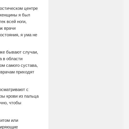
ностическом центре
 женщины я был
ек всей ноги,
к врачи
остояния, я ума не
ике бывают случаи,
а в области
ом самого сустава,
 врачам приходят
осматривают с
зы крови из пальца
чно, чтобы
битом или
ширяющие