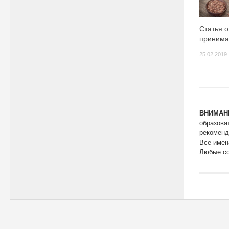
Статья о
принимат
25.02.2019
ВНИМАН
образова
рекоменд
Все имен
Любые со