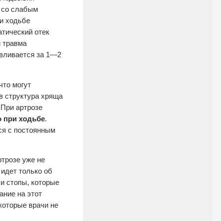
й со слабым
ри ходьбе
атический отек
и травма
авливается за 1—2
что могут
в структура хряща
 При артрозе
о при ходьбе
.
тся с постоянным
ртрозе уже не
 идет только об
 и стопы, которые
ние на этот
екоторые врачи не