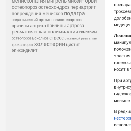
менископатия
мигрень
миозит
орви
препара
остеопороз
остеохондроз
периартрит
троксев
подагра
повреждения менисков
долобен
подагрический артрит
полиостеоартроз
медицин
причины артроза
причины артрита
ревматическая полимиалгия
симптомы
Лечение
стресс
остеопороза
сколиоз
суставной ревматизм
манипул
холестерин
цистит
трохантерит
положен
эпикондилит
эластич
голенос
носят в
При арт
внутрис
гидроко
меньше 
В редки
нестеро
использ