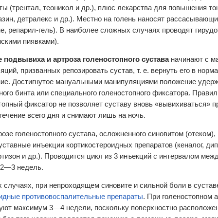
ты (трентал, теоникол и др.), плюс лекарства для повышения тон
азин, детралекс и др.). Местно на голень наносят рассасывающи
е, репарил-гель). В наиболее сложных случаях проводят гируд
скими пиявками).
 подвывиха и артроза голеностопного сустава
начинают с м
яций, призванных репозировать сустав, т. е. вернуть его в норм
ие. Достигнутое мануальными манипуляциями положение удер
ного бинта или специального голеностопного фиксатора. Прави
топный фиксатор не позволяет суставу вновь «вывихиваться» пр
 течение всего дня и снимают лишь на ночь.
розе голеностопного сустава, осложненного синовитом (отеком),
уставные инъекции кортикостероидных препаратов (кеналог, дип
ртизон и др.). Проводится цикл из 3 инъекций с интервалом меж
2—3 недель.
х случаях, при непроходящем синовите и сильной боли в сустав
идные противовоспалительные препараты
. При голеностопном а
уют максимум 3—4 недели, поскольку поверхностно расположе