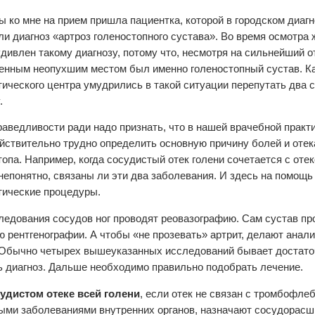
 ко мне на прием пришла пациентка, которой в городском диаг
ли диагноз «артроз голеностопного сустава». Во время осмотра
удивлен такому диагнозу, потому что, несмотря на сильнейший от
енным неопухшим местом был именно голеностопный сустав. Ка
тического центра умудрились в такой ситуации перепутать два с
.
раведливости ради надо признать, что в нашей врачебной практ
ействительно трудно определить основную причину болей и отек
топа. Например, когда сосудистый отек голени сочетается с отек
непонятно, связаны ли эти два заболевания. И здесь на помощь
тические процедуры.
ледования сосудов ног проводят реовазографию. Сам сустав пр
 рентгенографии. А чтобы «не прозевать» артрит, делают анали
 Обычно четырех вышеуказанных исследований бывает достато
ь диагноз. Дальше необходимо правильно подобрать лечение.
удистом отеке всей голени
, если отек не связан с тромбофле
ыми заболеваниями внутренних органов, назначают сосудорас