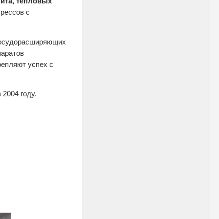
ита, тепловых
прессов с
сосудорасширяющих
паратов
крепляют успех с
 2004 году.