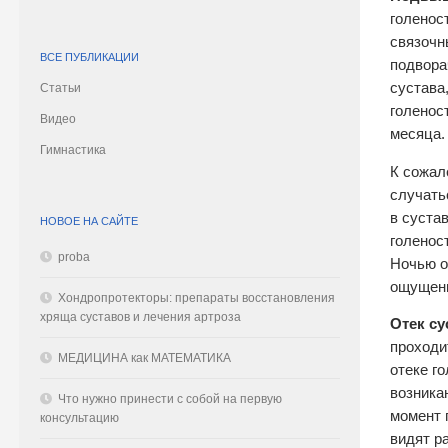
голенос
связочн
ВСЕ ПУБЛИКАЦИИ
подвора
сустава
Статьи
голенос
Видео
месяца.
Гимнастика
К сожал
случать
в сустав
НОВОЕ НА САЙТЕ
голенос
proba
Ночью о
ощущени
Хондропротекторы: препараты восстановления
хряща суставов и лечения артроза
Отек су
проходи
МЕДИЦИНА как МАТЕМАТИКА
отеке го
возника
Что нужно принести с собой на первую
момент 
консультацию
видят р