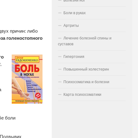
Болезни ног
Боли в руках
Артриты
вух причин: либо
оза голеностопного
Лечение болезней спины и
суставов
го
Гипертония
,
Повышенный холестерин
Психосоматика и болезни
а
Карта психосоматики
бе боли
 Подвывих