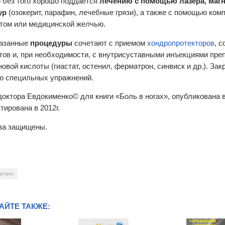
и без того хорошо поддается
лечению с помощью лазера, магн
ур
(озокерит, парафин, лечебные грязи), а также с помощью ком
ом или медицинской желчью.
азанные
процедуры
сочетают с приемом
хондропротекторов
, 
тов и, при необходимости, с внутрисуставными инъекциями пре
овой кислоты (гиастат, остенил, ферматрон, синвиск и др.). За
 специльных упражнений.
доктора Евдокименко© для книги «Боль в ногах», опубликована в
тирована в 2012г.
ва защищены.
ртроз
АЙТЕ ТАКЖЕ: