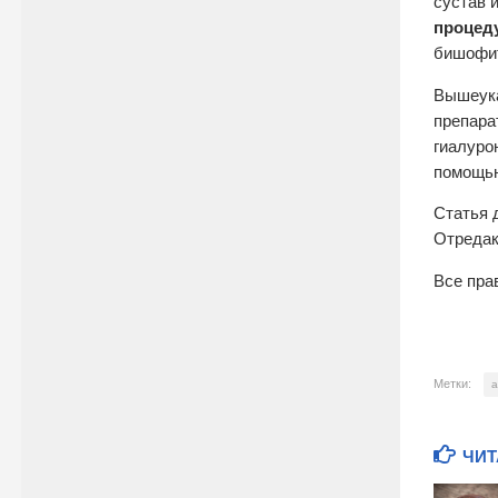
сустав 
процед
бишофит
Вышеук
препара
гиалурон
помощью
Статья 
Отредак
Все пра
Метки:
а
ЧИТ