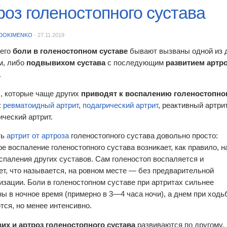
роз голеностопного сустава
DOKIMENKO
·
27.11.2019
сего
боли в голеностопном суставе
бывают вызваны одной из д
м, либо
подвывихом сустава
с последующим
развитием артр
.
, которые чаще других
приводят к воспалению голеностопно
:
ревматоидный артрит
,
подагрический артрит
, реактивный артрит
ический артрит.
ть
артрит от артроза
голеностопного сустава довольно просто:
ое воспаление голеностопного сустава возникает, как правило, н
спаления других суставов. Сам голеностоп воспаляется и
ет, что называется, на ровном месте — без предварительной
изации. Боли в голеностопном суставе при артритах сильнее
ы в ночное время (примерно в 3—4 часа ночи), а днем при ходь
ся, но менее интенсивно.
х и артроз голеностопного сустава
развиваются по другому.