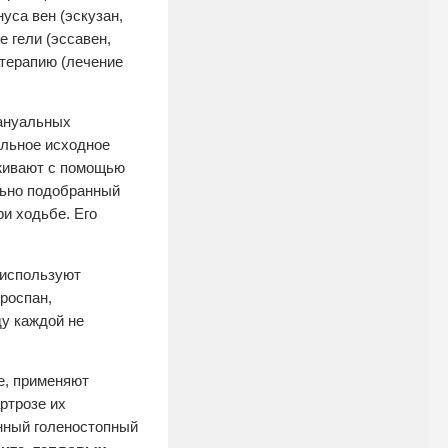
уса вен (эскузан,
е гели (эссавен,
отерапию (лечение
ануальных
альное исходное
живают с помощью
льно подобранный
и ходьбе. Его
 используют
роспан,
ду каждой не
е, применяют
ртрозе их
нный голеностопный