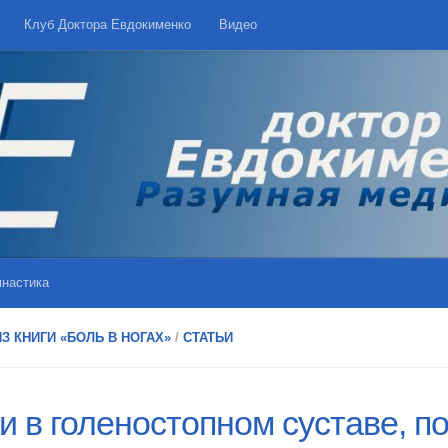
Клуб Доктора Евдокименко
Видео
мнастика
З КНИГИ «БОЛЬ В НОГАХ»
/
СТАТЬИ
и в голеностопном суставе, п