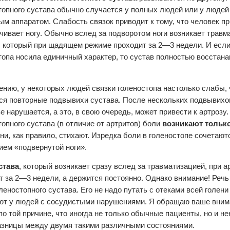
топного сустава обычно случается у полных людей или у люде
ым аппаратом. Слабость связок приводит к тому, что человек п
чивает ногу. Обычно вслед за подворотом ноги возникает травм
, который при щадящем режиме проходит за 2—3 недели. И есл
топа носила единичный характер, то сустав полностью восстан
ению, у некоторых людей связки голеностопа настолько слабы, 
ся повторные подвывихи сустава. После нескольких подвывихо
е нарушается, а это, в свою очередь, может привести к артрозу.
топного сустава (в отличие от артритов) боли
возникают тольк
ни, как правило, стихают. Изредка боли в голеностопе сочетаю
ем «подвернутой ноги».
става
, который возникает сразу вслед за травматизацией, при а
т за 2—3 недели, а держится постоянно. Однако внимание! Речь
леностопного сустава. Его не надо путать с отеками всей голени
ют у людей с сосудистыми нарушениями. Я обращаю ваше внима
по той причине, что иногда не только обычные пациенты, но и н
азницы между двумя такими различными состояниями.