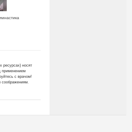
имнастика
х ресурсах) носят
д применением
уйтесь с врачом!
м соображениям.