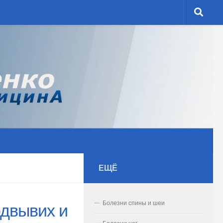
ЕЩЁ
Болезни спины и шеи
одвывих и