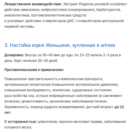
Лекарственное взаимодействие:
Экстракт Родиолы розовой ослабляет
действие аминазина, нейролептиков (хлорпромазин), барбитуратов,
анксиолитиков, противоэпилептических средств;
и усиливает действие стимуляторов ЦНС / стимуляторов центральной
нервной системы.
3. Настойка корня Женьшеня, купленная в аптеке
Дозировка:
Внутрь за 30–40 мин до еды, по 15–25 капель 2–3 раза в
день. Курс лечения 30–40 дней.
Противопоказания к применению:
Повышенная чувствительность к компонентам препарата,
артериальная гипертензия (повышенное артериальное давление),
повышенная возбудимость, эпилепсия, судорожные состояния,
расстройства сна, острые инфекционные заболевания (в сам момент
болезни), кровоточивость, хронические заболевания печени,
беременность, период грудного вскармливания, детский возраст
до 12
лет
.
С осторожностью:
алкоголизм, черепно-мозговая травма, заболевания
головного мозга.