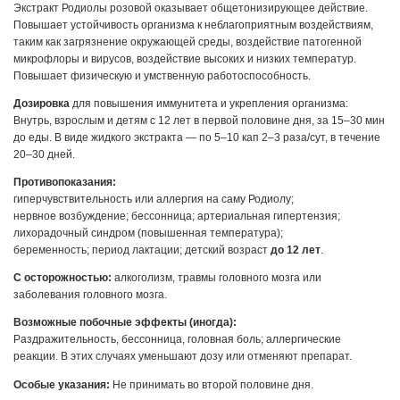
Экстракт Родиолы розовой оказывает общетонизирующее действие.
Повышает устойчивость организма к неблагоприятным воздействиям,
таким как загрязнение окружающей среды, воздействие патогенной
микрофлоры и вирусов, воздействие высоких и низких температур.
Повышает физическую и умственную работоспособность.
Дозировка
для повышения иммунитета и укрепления организма:
Внутрь, взрослым и детям с 12 лет в первой половине дня, за 15–30 мин
до еды. В виде жидкого экстракта — по 5–10 кап 2–3 раза/сут, в течение
20–30 дней.
Противопоказания:
гиперчувствительность или аллергия на саму Родиолу;
нервное возбуждение; бессонница; артериальная гипертензия;
лихорадочный синдром (повышенная температура);
беременность; период лактации; детский возраст
до 12 лет
.
C осторожностью:
алкоголизм, травмы головного мозга или
заболевания головного мозга.
Возможные побочные эффекты (иногда):
Раздражительность, бессонница, головная боль; аллергические
реакции. В этих случаях уменьшают дозу или отменяют препарат.
Особые указания:
Не принимать во второй половине дня.