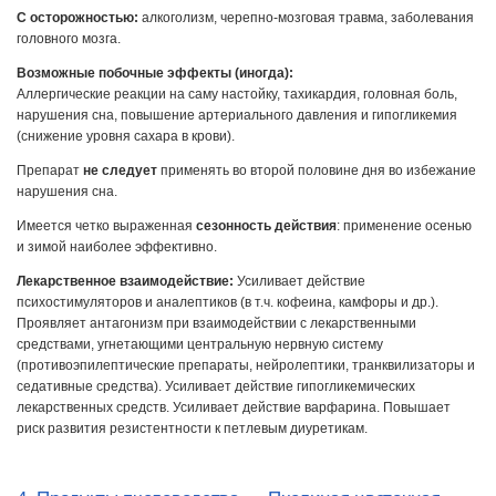
С осторожностью:
алкоголизм, черепно-мозговая травма, заболевания
головного мозга.
Возможные побочные эффекты (иногда):
Аллергические реакции на саму настойку, тахикардия, головная боль,
нарушения сна, повышение артериального давления и гипогликемия
(снижение уровня сахара в крови).
Препарат
не следует
применять во второй половине дня во избежание
нарушения сна.
Имеется четко выраженная
сезонность действия
: применение осенью
и зимой наиболее эффективно.
Лекарственное взаимодействие:
Усиливает действие
психостимуляторов и аналептиков (в т.ч. кофеина, камфоры и др.).
Проявляет антагонизм при взаимодействии с лекарственными
средствами, угнетающими центральную нервную систему
(противоэпилептические препараты, нейролептики, транквилизаторы и
седативные средства). Усиливает действие гипогликемических
лекарственных средств. Усиливает действие варфарина. Повышает
риск развития резистентности к петлевым диуретикам.