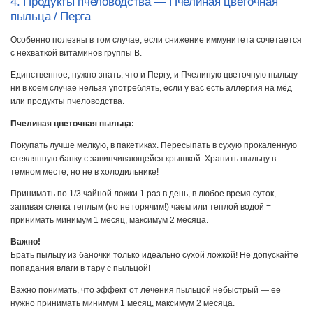
4. Продукты пчеловодства — Пчелиная цветочная
пыльца / Перга
Особенно полезны в том случае, если снижение иммунитета сочетается
с нехваткой витаминов группы В.
Единственное, нужно знать, что и Пергу, и Пчелиную цветочную пыльцу
ни в коем случае нельзя употреблять, если у вас есть аллергия на мёд
или продукты пчеловодства.
Пчелиная цветочная пыльца:
Покупать лучше мелкую, в пакетиках. Пересыпать в сухую прокаленную
стеклянную банку с завинчивающейся крышкой. Хранить пыльцу в
темном месте, но не в холодильнике!
Принимать по 1/3 чайной ложки 1 раз в день, в любое время суток,
запивая слегка теплым (но не горячим!) чаем или теплой водой =
принимать минимум 1 месяц, максимум 2 месяца.
Важно!
Брать пыльцу из баночки только идеально сухой ложкой! Не допускайте
попадания влаги в тару с пыльцой!
Важно понимать, что эффект от лечения пыльцой небыстрый — ее
нужно принимать минимум 1 месяц, максимум 2 месяца.