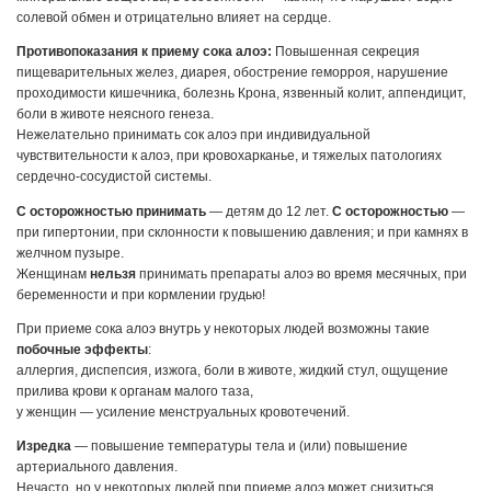
солевой обмен и отрицательно влияет на сердце.
Противопоказания к приему сока алоэ:
Повышенная секреция
пищеварительных желез, диарея, обострение геморроя, нарушение
проходимости кишечника, болезнь Крона, язвенный колит, аппендицит,
боли в животе неясного генеза.
Нежелательно принимать сок алоэ при индивидуальной
чувствительности к алоэ, при кровохарканье, и тяжелых патологиях
сердечно-сосудистой системы.
С осторожностью принимать
— детям до 12 лет.
С осторожностью
—
при гипертонии, при склонности к повышению давления; и при камнях в
желчном пузыре.
Женщинам
нельзя
принимать препараты алоэ во время месячных, при
беременности и при кормлении грудью!
При приеме сока алоэ внутрь у некоторых людей возможны такие
побочные эффекты
:
аллергия, диспепсия, изжога, боли в животе, жидкий стул, ощущение
прилива крови к органам малого таза,
у женщин — усиление менструальных кровотечений.
Изредка
— повышение температуры тела и (или) повышение
артериального давления.
Нечасто, но у некоторых людей при приеме алоэ может снизиться