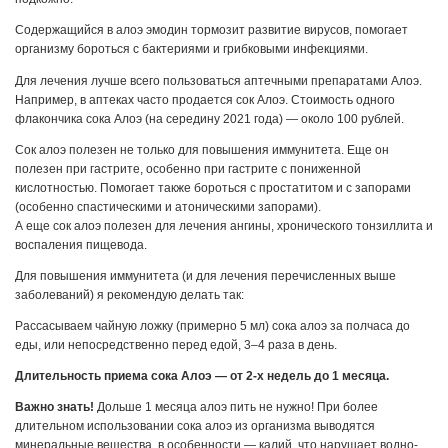
Содержащийся в алоэ эмодин тормозит развитие вирусов, помогает
организму бороться с бактериями и грибковыми инфекциями.
Для лечения лучше всего пользоваться аптечными препаратами Алоэ.
Например, в аптеках часто продается сок Алоэ. Стоимость одного
флакончика сока Алоэ (на середину 2021 года) — около 100 рублей.
Сок алоэ полезен не только для повышения иммунитета. Еще он
полезен при гастрите, особенно при гастрите с пониженной
кислотностью. Помогает также бороться с простатитом и с запорами
(особенно спастическими и атоническими запорами).
А еще сок алоэ полезен для лечения ангины, хронического тонзиллита и
воспаления пищевода.
Для повышения иммунитета (и для лечения перечисленных выше
заболеваний) я рекомендую делать так:
Рассасываем чайную ложку (примерно 5 мл) сока алоэ за полчаса до
еды, или непосредственно перед едой, 3–4 раза в день.
Длительность приема сока Алоэ — от 2-х недель до 1 месяца.
Важно знать!
Дольше 1 месяца алоэ пить не нужно! При более
длительном использовании сока алоэ из организма выводятся
минеральные вещества, в особенности — калий, что нарушает водно-