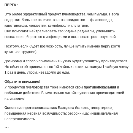
ПЕРГА :
Это более эффективный продукт пчеловодства, чем пыльца. Перга
содержит большое количество антиоксидантов — флавоноиды,
каротиноиды, кверцетин, кемпферол и глутатион.
Они помогают нейтрализовать свободные радикалы, уменьшить
воспаление, бороться с инфекциями и остановить рост опухолей.
Поэтому, если будет возможность, лучше купить именно пергу (хотя
купить ее труднее).
Дозировку и способ применения нужно будет уточнить у производителя.
Но обычно её принимают по 1/3 чайных ложки, максимум 1 чайную ложку
1 раз в день, утром, незадолго до еды.
Обратите внимание!
У продуктов пчеловодства тоже имеются свои
противопоказания
и
побочные действия
. Внимательно читайте указания производителей
на упаковке!
Основные противопоказания:
Базедова болезнь; гипертиреоз;
повышенная нервная возбудимость; бессонница; индивидуальная
непереносимость.
***