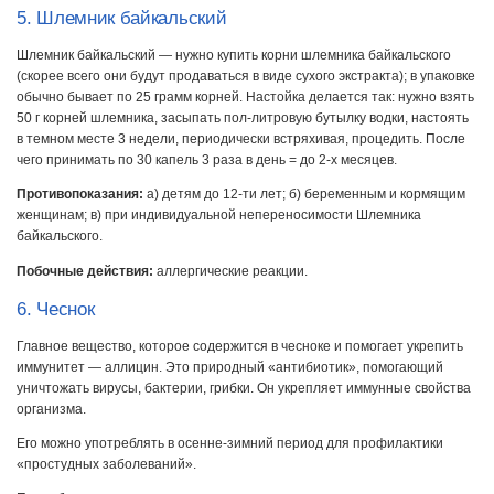
5. Шлемник байкальский
Шлемник байкальский — нужно купить корни шлемника байкальского
(скорее всего они будут продаваться в виде сухого экстракта); в упаковке
обычно бывает по 25 грамм корней. Настойка делается так: нужно взять
50 г корней шлемника, засыпать пол-литровую бутылку водки, настоять
в темном месте 3 недели, периодически встряхивая, процедить. После
чего принимать по 30 капель 3 раза в день = до 2-х месяцев.
Противопоказания:
а) детям до 12-ти лет; б) беременным и кормящим
женщинам; в) при индивидуальной непереносимости Шлемника
байкальского.
Побочные действия:
аллергические реакции.
6. Чеснок
Главное вещество, которое содержится в чесноке и помогает укрепить
иммунитет — аллицин. Это природный «антибиотик», помогающий
уничтожать вирусы, бактерии, грибки. Он укрепляет иммунные свойства
организма.
Его можно употреблять в осенне-зимний период для профилактики
«простудных заболеваний».