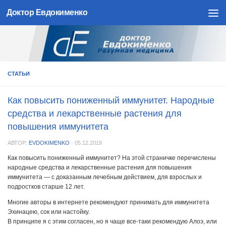
Доктор Евдокименко
Skip to content
СТАТЬИ
Как повысить пониженный иммунитет. Народные
средства и лекарственные растения для
повышения иммунитета
АВТОР:
EVDOKIMENKO
·
05.12.2019
Как повысить пониженный иммунитет? На этой страничке перечислены
народные средства и лекарственные растения для повышения
иммунитета — с доказанным лечебным действием, для взрослых и
подростков старше 12 лет.
Многие авторы в интернете рекомендуют принимать для иммунитета
Эхинацею, сок или настойку.
В принципе я с этим согласен, но я чаще все-таки рекомендую Алоэ, или