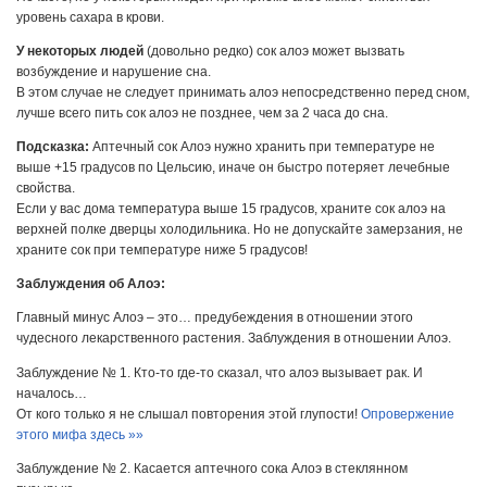
уровень сахара в крови.
У некоторых людей
(довольно редко) сок алоэ может вызвать
возбуждение и нарушение сна.
В этом случае не следует принимать алоэ непосредственно перед сном,
лучше всего пить сок алоэ не позднее, чем за 2 часа до сна.
Подсказка:
Аптечный сок Алоэ нужно хранить при температуре не
выше +15 градусов по Цельсию, иначе он быстро потеряет лечебные
свойства.
Если у вас дома температура выше 15 градусов, храните сок алоэ на
верхней полке дверцы холодильника. Но не допускайте замерзания, не
храните сок при температуре ниже 5 градусов!
Заблуждения об Алоэ:
Главный минус Алоэ – это… предубеждения в отношении этого
чудесного лекарственного растения. Заблуждения в отношении Алоэ.
Заблуждение № 1. Кто-то где-то сказал, что алоэ вызывает рак. И
началось…
От кого только я не слышал повторения этой глупости!
Опровержение
этого мифа здесь »»
Заблуждение № 2. Касается аптечного сока Алоэ в стеклянном