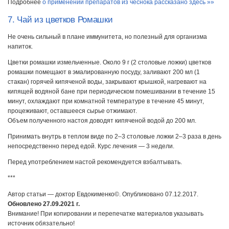
Подробнее
о применении препаратов из чеснока рассказано здесь »»
7. Чай из цветков Ромашки
Не очень сильный в плане иммунитета, но полезный для организма
напиток.
Цветки ромашки измельченные. Около 9 г (2 столовые ложки) цветков
ромашки помещают в эмалированную посуду, заливают 200 мл (1
стакан) горячей кипяченой воды, закрывают крышкой, нагревают на
кипящей водяной бане при периодическом помешивании в течение 15
минут, охлаждают при комнатной температуре в течение 45 минут,
процеживают, оставшееся сырье отжимают.
Объем полученного настоя доводят кипяченой водой до 200 мл.
Принимать внутрь в теплом виде по 2–3 столовые ложки 2–3 раза в день
непосредственно перед едой. Курс лечения — 3 недели.
Перед употреблением настой рекомендуется взбалтывать.
***
Автор статьи — доктор Евдокименко©. Опубликовано 07.12.2017.
Обновлено 27.09.2021 г.
Внимание! При копировании и перепечатке материалов указывать
источник обязательно!