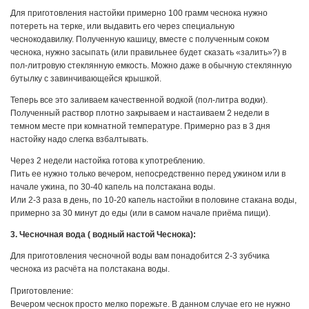
Для приготовления настойки примерно 100 грамм чеснока нужно
потереть на терке, или выдавить его через специальную
чеснокодавилку. Полученную кашицу, вместе с полученным соком
чеснока, нужно засыпать (или правильнее будет сказать «залить»?) в
пол-литровую стеклянную емкость. Можно даже в обычную стеклянную
бутылку с завинчивающейся крышкой.
Теперь все это заливаем качественной водкой (пол-литра водки).
Полученный раствор плотно закрываем и настаиваем 2 недели в
темном месте при комнатной температуре. Примерно раз в 3 дня
настойку надо слегка взбалтывать.
Через 2 недели настойка готова к употреблению.
Пить ее нужно только вечером, непосредственно перед ужином или в
начале ужина, по 30-40 капель на полстакана воды.
Или 2-3 раза в день, по 10-20 капель настойки в половине стакана воды,
примерно за 30 минут до еды (или в самом начале приёма пищи).
3. Чесночная вода ( водный настой Чеснока):
Для приготовления чесночной воды вам понадобится 2-3 зубчика
чеснока из расчёта на полстакана воды.
Приготовление:
Вечером чеснок просто мелко порежьте. В данном случае его не нужно