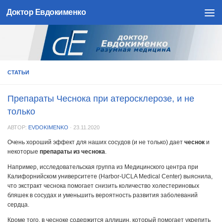
Доктор Евдокименко
Skip to content
СТАТЬИ
Препараты Чеснока при атеросклерозе, и не
только
АВТОР:
EVDOKIMENKO
·
23.11.2020
Очень хороший эффект для наших сосудов (и не только) дает
чеснок
и
некоторые
препараты из чеснока
.
Например, исследовательская группа из Медицинского центра при
Калифорнийском университете (Harbor-UCLA Medical Center) выяснила,
что экстракт чеснока помогает снизить количество холестериновых
бляшек в сосудах и уменьшить вероятность развития заболеваний
сердца.
Кроме того, в чесноке содержится аллицин, который помогает укрепить