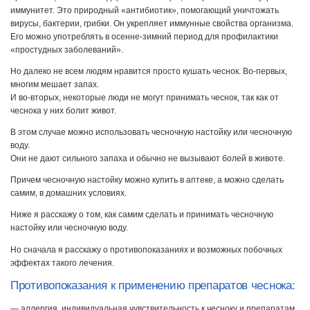
иммунитет. Это природный «антибиотик», помогающий уничтожать
вирусы, бактерии, грибки. Он укрепляет иммунные свойства организма.
Его можно употреблять в осенне-зимний период для профилактики
«простудных заболеваний».
Но далеко не всем людям нравится просто кушать чеснок. Во-первых,
многим мешает запах.
И во-вторых, некоторые люди не могут принимать чеснок, так как от
чеснока у них болит живот.
В этом случае можно использовать чесночную настойку или чесночную
воду.
Они не дают сильного запаха и обычно не вызывают болей в животе.
Причем чесночную настойку можно купить в аптеке, а можно сделать
самим, в домашних условиях.
Ниже я расскажу о том, как самим сделать и принимать чесночную
настойку или чесночную воду.
Но сначала я расскажу о противопоказаниях и возможных побочных
эффектах такого лечения.
Противопоказания к применению препаратов чеснока:
— аллергия, индивидуальная чувствительность к чесноку и препаратам