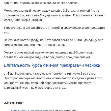
давить или тереть на терке, а только мелко порезать.
Мелко порезанный чеснок сразу залейте 1\2 стакана теплой (но не
горячей!) воды, накройте блюдцем или крышкой. И поставьте в тёмное
место, например в шкафчик.
Утром сначала взболтайте этот настой, и сразу после этого процедите
его.
Пейте этот настой (воду) по 1 столовой ложке за 30 мин до еды (или в
самом начале приёма пищи), 3 раза в день.
Готовить этот настой можно только максимум на 2-3 дня – если
оставлять чесночную воду на более долгий срок, она скиснет.
Длительность курса лечения препаратами чеснока:
от 1 до 3-х месяцев, и курс можно повторять минимум 1 раз в год.
При хорошей переносимости его можно повторять даже 2 раза в год.
Или (опять же, при хорошей переносимости) можно проводить 1
длительный курс – до 6 месяцев 1 раз в год.
ЧИТАТЬ ЕЩЕ:
Повышенный холестерин
: так ли это страшно?