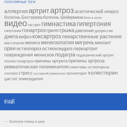
ПОПУЛЯРНЫЕ ТЕГИ
артроз
артрит
аллергия
асептический некроз
болезнь Бехтерева
болезнь Шейермана
боль в ногах
видео
гипертония
гимнастика
гастрит
гонартроз
грипп
грыжа
давление
гипотония
депрессия
коксартроз
диета
лекарственные растения
кифоз
менископатия
мигрень
миозит
мениск
мастопатия
орви
остеопороз
остеохондроз
периартрит
подагра
повреждения менисков
подагрический артрит
причины артроза
причины артрита
полиостеоартроз
ревматическая полимиалгия
симптомы остеопороза
холестерин
стресс
сколиоз
трохантерит
суставной ревматизм
цистит
эпикондилит
ЕЩЁ
Болезни спины и шеи