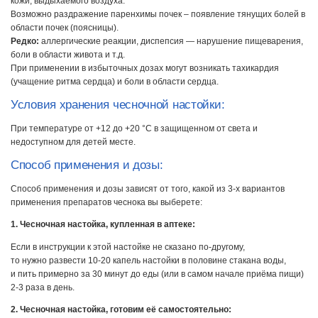
кожи, выдыхаемого воздуха.
Возможно раздражение паренхимы почек – появление тянущих болей в
области почек (поясницы).
Редко:
аллергические реакции, диспепсия — нарушение пищеварения,
боли в области живота и т.д.
При применении в избыточных дозах могут возникать тахикардия
(учащение ритма сердца) и боли в области сердца.
Условия хранения чесночной настойки:
При температуре от +12 до +20 °С в защищенном от света и
недоступном для детей месте.
Способ применения и дозы:
Способ применения и дозы зависят от того, какой из 3-х вариантов
применения препаратов чеснока вы выберете:
1. Чесночная настойка, купленная в аптеке:
Если в инструкции к этой настойке не сказано по-другому,
то нужно развести 10-20 капель настойки в половине стакана воды,
и пить примерно за 30 минут до еды (или в самом начале приёма пищи)
2-3 раза в день.
2. Чесночная настойка, готовим её самостоятельно: