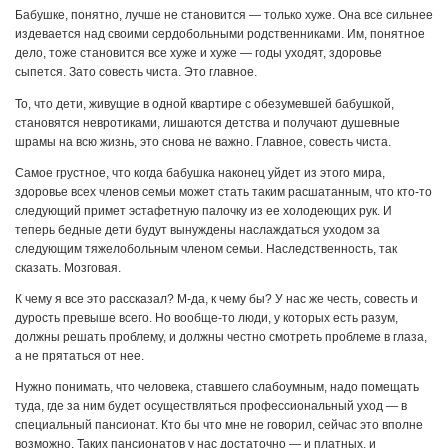
Бабушке, понятно, лучше не становится — только хуже. Она все сильнее
издевается над своими сердобольными родственниками. Им, понятное
дело, тоже становится все хуже и хуже — годы уходят, здоровье
сыпется. Зато совесть чиста. Это главное.
То, что дети, живущие в одной квартире с обезумевшей бабушкой,
становятся невротиками, лишаются детства и получают душевные
шрамы на всю жизнь, это снова не важно. Главное, совесть чиста.
Самое грустное, что когда бабушка наконец уйдет из этого мира,
здоровье всех членов семьи может стать таким расшатанным, что кто-то
следующий примет эстафетную палочку из ее холодеющих рук. И
теперь бедные дети будут вынуждены наслаждаться уходом за
следующим тяжелобольным членом семьи. Наследственность, так
сказать. Мозговая.
К чему я все это рассказал? М-да, к чему бы? У нас же честь, совесть и
дурость превыше всего. Но вообще-то люди, у которых есть разум,
должны решать проблему, и должны честно смотреть проблеме в глаза,
а не прятаться от нее.
Нужно понимать, что человека, ставшего слабоумным, надо помещать
туда, где за ним будет осуществляться профессиональный уход — в
специальный пансионат. Кто бы что мне не говорил, сейчас это вполне
возможно. Таких пансионатов у нас достаточно — и платных, и