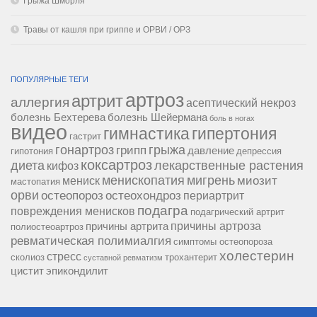
Грыжа Шморля
Травы от кашля при гриппе и ОРВИ / ОРЗ
ПОПУЛЯРНЫЕ ТЕГИ
артроз
артрит
аллергия
асептический некроз
болезнь Бехтерева
болезнь Шейермана
боль в ногах
видео
гипертония
гимнастика
гастрит
гонартроз
грипп
грыжа
давление
гипотония
депрессия
коксартроз
диета
лекарственные растения
кифоз
менископатия
мигрень
миозит
мениск
мастопатия
орви
остеопороз
остеохондроз
периартрит
подагра
повреждения менисков
подагрический артрит
причины артроза
причины артрита
полиостеоартроз
ревматическая полимиалгия
симптомы остеопороза
холестерин
стресс
сколиоз
трохантерит
суставной ревматизм
цистит
эпикондилит