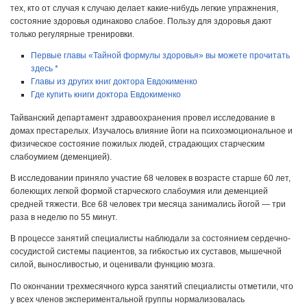
тех, кто от случая к случаю делает какие-нибудь легкие упражнения,
состояние здоровья одинаково слабое. Пользу для здоровья дают
только регулярные тренировки.
Первые главы «Тайной формулы здоровья» вы можете прочитать
здесь *
Главы из других книг доктора Евдокименко
Где купить книги доктора Евдокименко
Тайванский департамент здравоохранения провел исследование в
домах престарелых. Изучалось влияние йоги на психоэмоциональное и
физическое состояние пожилых людей, страдающих старческим
слабоумием (деменцией).
В исследовании приняло участие 68 человек в возрасте старше 60 лет,
болеющих легкой формой старческого слабоумия или деменцией
средней тяжести. Все 68 человек три месяца занимались йогой — три
раза в неделю по 55 минут.
В процессе занятий специалисты наблюдали за состоянием сердечно-
сосудистой системы пациентов, за гибкостью их суставов, мышечной
силой, выносливостью, и оценивали функцию мозга.
По окончании трехмесячного курса занятий специалисты отметили, что
у всех членов экспериментальной группы нормализовалась