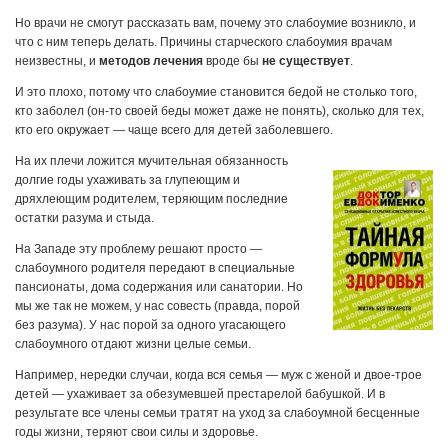
Но врачи не смогут рассказать вам, почему это слабоумие возникло, и
что с ним теперь делать. Причины старческого слабоумия врачам
неизвестны, и
методов лечения
вроде бы
не существует
.
И это плохо, потому что слабоумие становится бедой не столько того,
кто заболел (он-то своей беды может даже не понять), сколько для тех,
кто его окружает — чаще всего для детей заболевшего.
На их плечи ложится мучительная обязанность
долгие годы ухаживать за глупеющим и
дряхлеющим родителем, теряющим последние
остатки разума и стыда.
На Западе эту проблему решают просто —
слабоумного родителя передают в специальные
пансионаты, дома содержания или санатории. Но
мы же так не можем, у нас совесть (правда, порой
без разума). У нас порой за одного угасающего
слабоумного отдают жизни целые семьи.
Например, нередки случаи, когда вся семья — муж с женой и двое-трое
детей — ухаживает за обезумевшей престарелой бабушкой. И в
результате все члены семьи тратят на уход за слабоумной бесценные
годы жизни, теряют свои силы и здоровье.