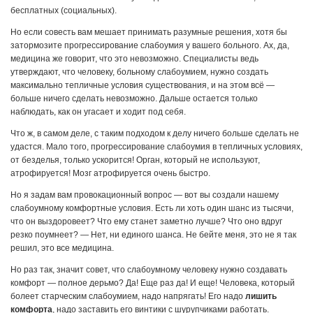
бесплатных (социальных).
Но если совесть вам мешает принимать разумные решения, хотя бы
затормозите прогрессирование слабоумия у вашего больного. Ах, да,
медицина же говорит, что это невозможно. Специалисты ведь
утверждают, что человеку, больному слабоумием, нужно создать
максимально тепличные условия существования, и на этом всё —
больше ничего сделать невозможно. Дальше остается только
наблюдать, как он угасает и ходит под себя.
Что ж, в самом деле, с таким подходом к делу ничего больше сделать не
удастся. Мало того, прогрессирование слабоумия в тепличных условиях,
от безделья, только ускорится! Орган, который не используют,
атрофируется! Мозг атрофируется очень быстро.
Но я задам вам провокационный вопрос — вот вы создали нашему
слабоумному комфортные условия. Есть ли хоть один шанс из тысячи,
что он выздоровеет? Что ему станет заметно лучше? Что оно вдруг
резко поумнеет? — Нет, ни единого шанса. Не бейте меня, это не я так
решил, это все медицина.
Но раз так, значит совет, что слабоумному человеку нужно создавать
комфорт — полное дерьмо? Да! Еще раз да! И еще! Человека, который
болеет старческим слабоумием, надо напрягать! Его надо
лишить
комфорта
, надо заставить его винтики с шурупчиками работать.