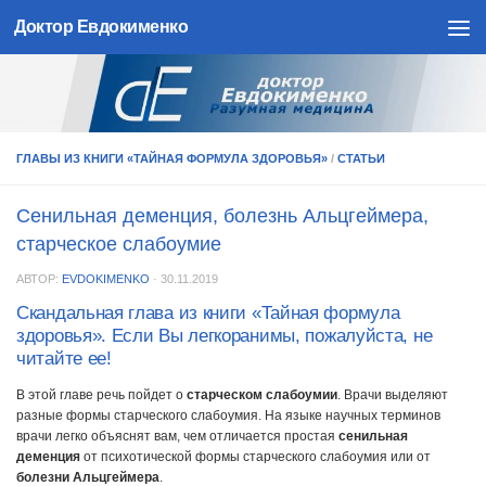
Доктор Евдокименко
Skip to content
ГЛАВЫ ИЗ КНИГИ «ТАЙНАЯ ФОРМУЛА ЗДОРОВЬЯ»
/
СТАТЬИ
Сенильная деменция, болезнь Альцгеймера,
старческое слабоумие
АВТОР:
EVDOKIMENKO
·
30.11.2019
Скандальная глава из книги «Тайная формула
здоровья». Если Вы легкоранимы, пожалуйста, не
читайте ее!
В этой главе речь пойдет о
старческом слабоумии
. Врачи выделяют
разные формы старческого слабоумия. На языке научных терминов
врачи легко объяснят вам, чем отличается простая
сенильная
деменция
от психотической формы старческого слабоумия или от
болезни Альцгеймера
.