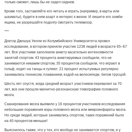
только сможет, лишь бы не сидел сиднем.
Кроме того, заставляйте его читать и играть (например, в карты или
шахматы), будите в нем азарт и интерес к жизни. И лишите его зомби-
ящика, не разрешайте подолгу смотреть телевизор.
***
Доктор Джошуа Уилли из Колумбийского Университета провел
исследование, в котором приняли участие 1238 людей в возрасте 65–67
лет. Все участники заполнили анкету касательно интенсивности
занятий спортом. 43 процента анкетируемых сообщили, что не
занимаются никаким спортом, 35 процентов сообщили, что играют в
гольф, ходят на танцы и гуляют. 21 процент испытуемых регулярно
занимались теннисом, плаванием, ездой на велосипеде, бегом трусцой.
Шесть лет спустя, когда средний возраст участников перевалил за 70
лет, все они прошли магнитно-резонансную томографию головного
мозга.
Сканирование мозга выявило у 16 процентов участников исследования
небольшие поражения коры головного мозга или микроинфаркты мозга.
Но среди людей, которые занимались спортом, таких поражений было
на 40 процентов меньше!
Выяснилось также, что у тех, кто вообще не занимается спортом, и у