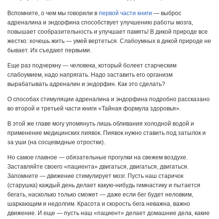
Вспомните, о чем мы говорили в
первой части книги
— выброс
адреналина и эндорфина способствует улучшению работы мозга,
повышает сообразительность и улучшает память! В дикой природе все
жестко: хочешь жить — умей вертеться. Слабоумных в дикой природе не
бывает. Их съедают первыми.
Еще раз подчеркну — человека, который болеет старческим
слабоумием, надо напрягать. Надо заставить его организм
вырабатывать адреналин и эндорфин. Как это сделать?
О способах стимуляции адреналина и эндорфина подробно рассказано
во второй и третьей части книги «Тайная формула здоровья».
В этой же главе могу упомянуть лишь обливания холодной водой и
применение медицинских пиявок. Пиявок нужно ставить под затылок и
за уши (на сосцевидные отростки).
Но самое главное — обязательные прогулки на свежем воздухе.
Заставляйте своего «пациента» двигаться, двигаться, двигаться.
Запомните — движение стимулирует мозг. Пусть наш старичок
(старушка) каждый день делает какую-нибудь гимнастику и пытается
бегать, насколько только сможет — даже если бег будет неловким,
шаркающим и недолгим. Красота и скорость бега неважна, важно
движение. И еще — пусть наш «пациент» делает домашние дела, какие