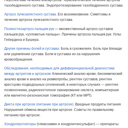
Перспективы лечения коксартроза. Терапевтическое лечение артроза
тазобедренного сустава. Эндопротезирование тазобедренного сустава.
Артроз лучезапястного сустава
. Его возникновение. Симптомы и
лечение артроза лучезапястного сустава.
Полиостеоартроз пальцев рук
— множественный артроз суставов
пальцев рук, «узловатые пальцы». Причины артроза пальцев рук. Узлы
Гебердена и Бушера.
Другие причины болей в суставах
. Боль в сухожилиях. Боль при блокаде
или ущемлении сустава. Боли в суставах из-за нарушения
кровообращения.
Обследования, необходимые для дифференциальной диагностики
между артритом и артрозом
. Клинический анализ крови, биохимический
анализ крови и анализ на ревмопробы, рентген суставов, рентген
крестцово-подвздошных сочленений, в некоторых случаях — рентген
позвоночника, радиоизотопное сканирование скелета, компьютерная
или магнитно-резонансная томография (КТ или МРТ).
Диета при артрозе (питание при артрозе)
. Вредные продукты питания.
Нарушения обмена веществ при артрозе. Советы по правильному
питанию при артрозе.
Хондропротекторы
(глюкозамин и хондроитинсульфат) — препараты