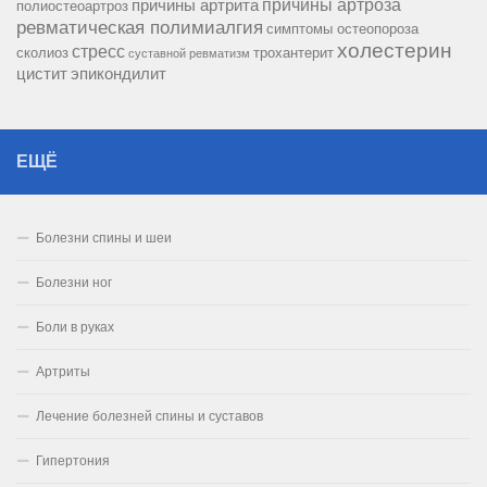
причины артроза
причины артрита
полиостеоартроз
ревматическая полимиалгия
симптомы остеопороза
холестерин
стресс
сколиоз
трохантерит
суставной ревматизм
цистит
эпикондилит
ЕЩЁ
Болезни спины и шеи
Болезни ног
Боли в руках
Артриты
Лечение болезней спины и суставов
Гипертония