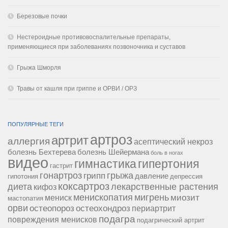
Березовые почки
Нестероидные противовоспалительные препараты,
применяющиеся при заболеваниях позвоночника и суставов
Грыжа Шморля
Травы от кашля при гриппе и ОРВИ / ОРЗ
ПОПУЛЯРНЫЕ ТЕГИ
артроз
артрит
аллергия
асептический некроз
болезнь Бехтерева
болезнь Шейермана
боль в ногах
видео
гипертония
гимнастика
гастрит
гонартроз
грипп
грыжа
давление
гипотония
депрессия
коксартроз
диета
лекарственные растения
кифоз
менископатия
мигрень
миозит
мениск
мастопатия
орви
остеопороз
остеохондроз
периартрит
подагра
повреждения менисков
подагрический артрит