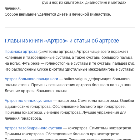
рук и ног, их симптомах, диагностике и методах
лечения.
Особое внимание уделяется диете и лечебной гимнастике.
Главы из книги «Артроз» и статьи об артрозе
Признаки артроза
(симптомы артроза). Артроз чаще всего поражает
коленные и тазобедренные суставы, а также суставы большого пальца
на ногах. Чуть реже — голеностопные суставы и те суставы пальцев рук,
что расположены ближе к ногтям (дистальные межфаланговые суставы).
Артроз большого пальца ноги
— hallux-valgus, деформация большого
пальца стопы. Причины возникновения артроза большого пальца ноги.
Лечение артроза большого пальца.
Артроз коленных суставов
— гонартроз. Симптомы гонартроза. Ошибки
в диагностике гонартроза. Обследование больного при гонартрозе.
Причины гонартроза. Лечение гонартроза. Лучшие упражнения для
лечения гонартроза.
Артроз тазобедренного сустава
— коксартроз. Симптомы коксартроза.
Причины коксартроза. Обследование больного при коксартрозе.