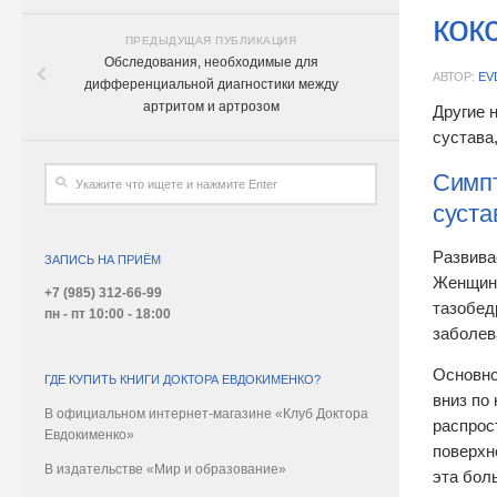
кок
ПРЕДЫДУЩАЯ ПУБЛИКАЦИЯ
Обследования, необходимые для
АВТОР:
EV
дифференциальной диагностики между
артритом и артрозом
Другие 
сустава
Симпт
суста
Развива
ЗАПИСЬ НА ПРИЁМ
Женщины
+7 (985) 312-66-99
тазобед
пн - пт 10:00 - 18:00
заболев
Основно
ГДЕ КУПИТЬ КНИГИ ДОКТОРА ЕВДОКИМЕНКО?
вниз по
В официальном интернет-магазине «Клуб Доктора
распрос
Евдокименко»
поверхн
В издательстве «Мир и образование»
эта бол