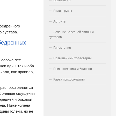
Болезни ног
Боли в руках
Артриты
обедренного
о сустава.
Лечение болезней спины и
суставов
бедренных
Гипертония
Повышенный холестерин
 сорока лет.
ак один, так и оба
Психосоматика и болезни
чала, как правило,
Карта психосоматики
 распространяется
е болевые ощущения
ередней и боковой
ена. Ниже колена
дины голени, но не