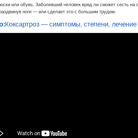
носки или обувь. Заболевший человек вряд ли сможет сесть на 
раздвинув ноги — или сделает это с большим трудом.
о:
Коксартроз — симптомы, степени, лечение