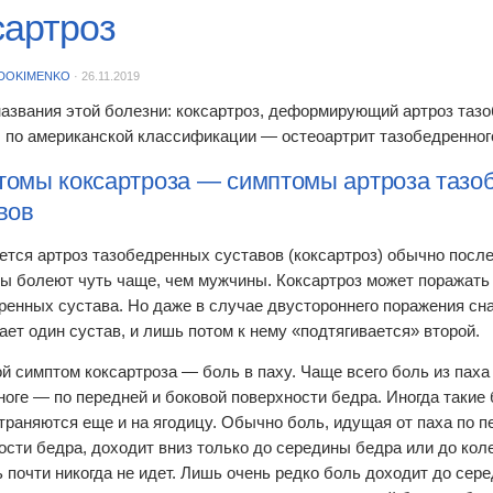
сартроз
DOKIMENKO
·
26.11.2019
названия этой болезни: коксартроз, деформирующий артроз таз
, по американской классификации — остеоартрит тазобедренног
омы коксартроза — симптомы артроза тазо
вов
ется артроз тазобедренных суставов (коксартроз) обычно после
 болеют чуть чаще, чем мужчины. Коксартроз может поражать к
ренных сустава. Но даже в случае двустороннего поражения сна
ает один сустав, и лишь потом к нему «подтягивается» второй.
й симптом коксартроза — боль в паху. Чаще всего боль из паха
 ноге — по передней и боковой поверхности бедра. Иногда таки
траняются еще и на ягодицу. Обычно боль, идущая от паха по п
ости бедра, доходит вниз только до середины бедра или до кол
ь почти никогда не идет. Лишь очень редко боль доходит до сере