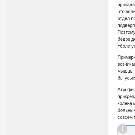
припада
что всл
отдел п
подверг
Поэтому
бедре д
«боли у
Примерн
возника
мышцы б
бы усых
Атрофия
прикреп
колена 
больным
совсем 