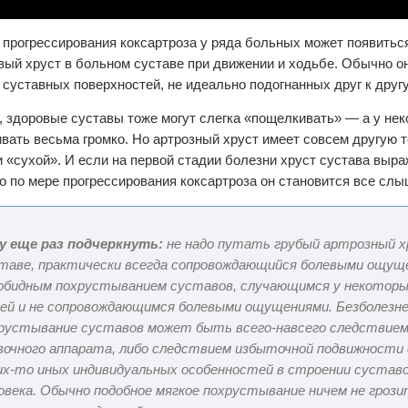
 прогрессирования коксартроза у ряда боль­ных может появитьс
вый хруст в больном суставе при движении и ходьбе. Обычно о
 суставных поверхностей, не идеально подогнанных друг к друг
, здоровые суставы тоже могут слегка «пощелкивать» — а у не
вать весьма громко. Но артрозный хруст имеет совсем другую т
и «сухой». И если на первой стадии болезни хруст сустава выр
то по мере прогрессирования коксартроза он становится все слы
у еще раз подчеркнуть:
не надо путать грубый артрозный х
таве, практически всегда сопровождающийся болевыми ощуще
обидным похрустыванием суставов, случающимся у некоторы
ей и не сопровождающимся болевыми ощущениями. Безболезне
рустывание суставов может быть всего-навсего следствием
зочного аппарата, либо следствием избыточной подвижности
их-то иных индивидуальных особенностей в строении суставо
овека. Обычно подобное мягкое похрустывание ничем не грози