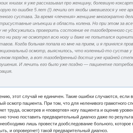
воих книгах я уже рассказывал про женщину, болевшую коксарт
орую по ошибке 5 лет (!) лечили от якобы имевшегося у нее а
енного сустава. За время «лечения» женщине многократно дел
трисуставные инъекции в область колена. Но при этом за все 
у не удосужились проверить состояние ее тазобедренного су
то ни разу не осмотрел всю ногу и даже не попытался оцени
тавов. Когда больная попала ко мне на прием, и я принялся пр
кциональный осмотр, выяснилось, что коленный-то сустав 
олном порядке, а вот тазобедренный достиг уже крайней степ
рушения. И лечить его было уже поздно — пациентке потребо
рация.
ению, этот случай не единичен. Такие ошибки случаются, если 
ый осмотр пациента. При том, что для неленивого грамотного с
яет труда, осмотрев и «повертев» ногу пациента и оценив урове
чно точно поставить предварительный диагноз даже по результа
необходимо лишь провести дообследование больного, которое п
ыть, и опровергнет) такой предварительный диагноз.