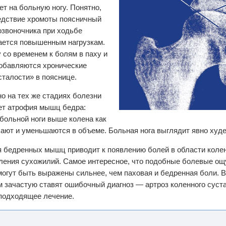
ет на больную ногу. Понятно,
едствие хромоты поясничный
озвоночника при ходьбе
ается повышенным нагрузкам.
 со временем к болям в паху и
обавляются хронические
сталости» в пояснице.
о на тех же стадиях болезни
ет атрофия мышц бедра:
ольной ноги выше колена как
ают и уменьшаются в объеме. Больная нога выглядит явно худе
 бедренных мышц приводит к появлению болей в области колен
ления сухожилий. Самое интересное, что подобные болевые ощ
могут быть выражены сильнее, чем паховая и бедренная боли. В
 зачастую ставят ошибочный диагноз — артроз коленного суста
подходящее лечение.