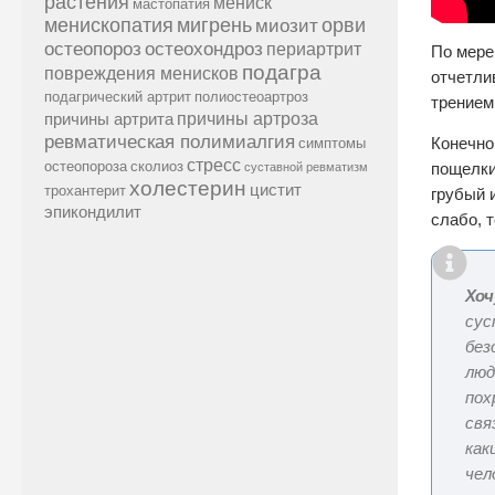
растения
мениск
мастопатия
менископатия
мигрень
миозит
орви
остеопороз
остеохондроз
периартрит
По мере
подагра
повреждения менисков
отчетли
подагрический артрит
полиостеоартроз
трением
причины артроза
причины артрита
ревматическая полимиалгия
Конечно
симптомы
стресс
остеопороза
сколиоз
пощелки
суставной ревматизм
холестерин
цистит
трохантерит
грубый 
эпикондилит
слабо, 
Хоч
сус
без
люд
пох
свя
как
чел