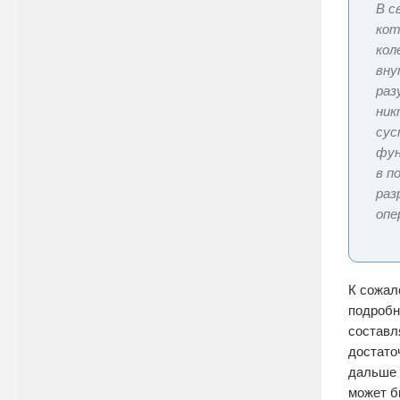
В с
кот
кол
вну
раз
ник
сус
фун
в п
раз
опе
К сожал
подробн
составл
достато
дальше 
может б