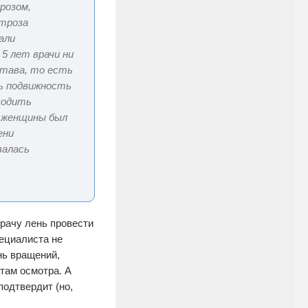
розом,
ртроза
али
5 лет врачи ни
става, то есть
ть подвижность
оводить
у женщины был
ени
валась
врачу лень провести
пециалиста не
нь вращений,
там осмотра. А
одтвердит (но,