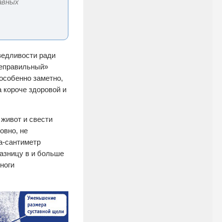
авных
ведливости ради
неправильный»
 особенно заметно,
а короче здоровой и
 живот и свести
овно, не
ра-сантиметр
разницу в и больше
ноги