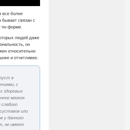
я все более
н бывает связан с
у по форме.
которых людей даже
ональность, он
ажен относительно
шнее и отчетливее.
руст в
ниями, с
х здоровых
нное мягкое
 слабого
 суставов или
в у данного
т, не имеет