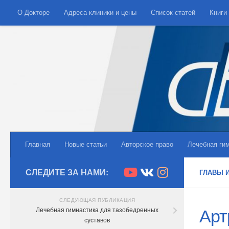
О Докторе
Адреса клиники и цены
Список статей
Книги
Skip to content
Главная
Новые статьи
Авторское право
Лечебная ги
СЛЕДИТЕ ЗА НАМИ:
ГЛАВЫ И
СЛЕДУЮЩАЯ ПУБЛИКАЦИЯ
Лечебная гимнастика для тазобедренных
Арт
суставов