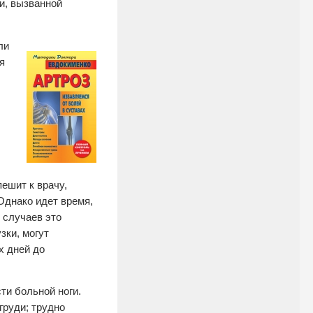
и, вызванной
ли
я
ешит к врачу,
Однако идет время,
 случаев это
зки, могут
х дней до
и больной ноги.
груди; трудно