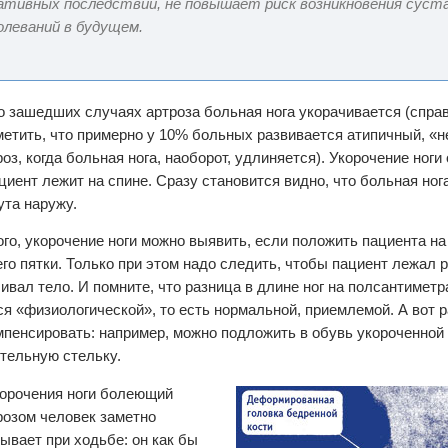
ативных последствий, не повышает риск возникновения суст
олеваний в будущем.
о зашедших случаях артроза больная нога укорачивается (спра
метить, что примерно у 10% больных развивается атипичный, «
оз, когда больная нога, наоборот, удлиняется). Укорочение ноги
ациент лежит на спине. Сразу становится видно, что больная ног
ута наружу.
ого, укорочение ноги можно выявить, если положить пациента на
его пятки. Только при этом надо следить, чтобы пациент лежал р
ивал тело. И помните, что разница в длине ног на полсантимет
ся «физиологической», то есть нормальной, приемлемой. А вот 
мпенсировать: например, можно подложить в обувь укороченной 
тельную стельку.
корочения ноги болеющий
розом человек заметно
ывает при ходьбе: он как бы