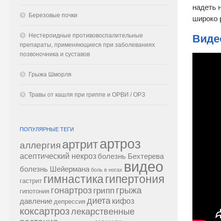
надеть 
Березовые почки
широко 
Нестероидные противовоспалительные
Виде
препараты, применяющиеся при заболеваниях
позвоночника и суставов
Грыжа Шморля
Травы от кашля при гриппе и ОРВИ / ОРЗ
ПОПУЛЯРНЫЕ ТЕГИ
артроз
артрит
аллергия
асептический некроз
болезнь Бехтерева
видео
болезнь Шейермана
боль в ногах
гипертония
гимнастика
гастрит
гонартроз
грипп
грыжа
гипотония
диета
кифоз
давление
депрессия
коксартроз
лекарственные