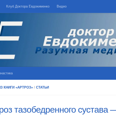
Клуб Доктора Евдокименко
Видео
мнастика
З КНИГИ «АРТРОЗ»
/
СТАТЬИ
роз тазобедренного сустава 