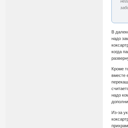
нег
заб
В далек
надо за
коксартр
когда п
разверн
Кроме т
вместе 
перекаш
считает
надо ко
дополни
Из-за у
коксарт
прихрам