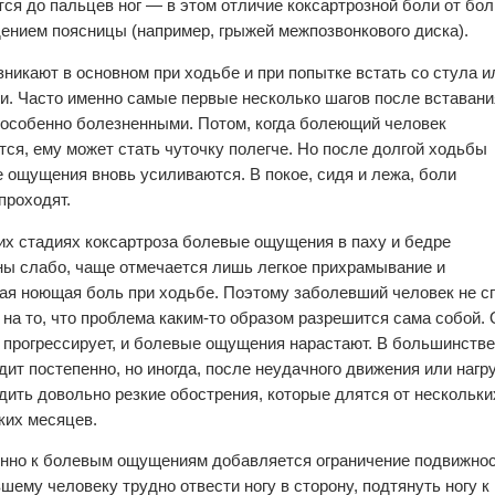
тся до пальцев ног — в этом отличие коксартрозной боли от бол
ением поясницы (например, грыжей межпозвонкового диска).
зникают в основном при ходьбе и при попытке встать со стула и
ти. Часто именно самые первые несколько шагов после вставани
особенно болезненными. Потом, когда болеющий человек
тся, ему может стать чуточку полегче. Но после долгой ходьбы
 ощущения вновь усиливаются. В покое, сидя и лежа, боли
проходят.
их стадиях коксартроза болевые ощущения в паху и бедре
ы слабо, чаще отмечается лишь легкое прихрамывание и
ая ноющая боль при ходьбе. Поэтому заболевший человек не сп
 на то, что проблема каким-то образом разрешится сама собой. 
 прогрессирует, и болевые ощущения нарастают. В большинстве
дит постепенно, но иногда, после неудачного движения или нагру
дить довольно резкие обострения, которые длятся от нескольки
ких месяцев.
нно к болевым ощущениям добавляется ограничение подвижност
е­му человеку трудно отвести ногу в сторону, подтянуть ногу к 