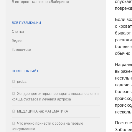
опускае
В интернет-магазине «Лабиринт»
поврежд
Боли во
ВСЕ ПУБЛИКАЦИИ
с крова
Статьи
бывают 
расходи
Видео
болевые
Гимнастика
обычно 
На ранн
выражен
НОВОЕ НА САЙТЕ
несильн
proba
надеясь
болезнь
Хондропротекторы: препараты восстановления
происхо
хряща суставов и лечения артроза
происхо
МЕДИЦИНА как МАТЕМАТИКА
несколь
Постепе
Что нужно принести с собой на первую
консультацию
Заболевш