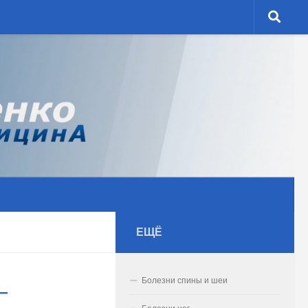
ЕЩЁ
Болезни спины и шеи
—