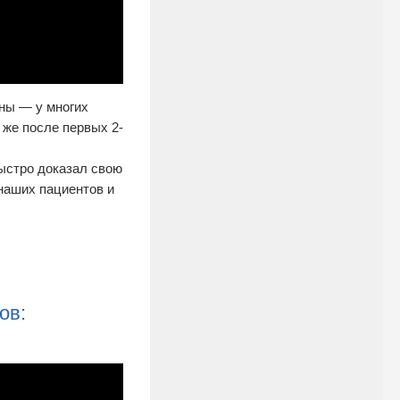
ны — у многих
 же после первых 2-
быстро доказал свою
наших пациентов и
ов: