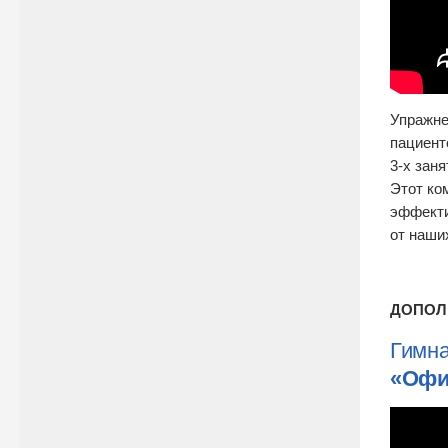
Упражне
пациент
3-х заня
Этот ко
эффекти
от наши
ДОПОЛ
Гимна
«Офи