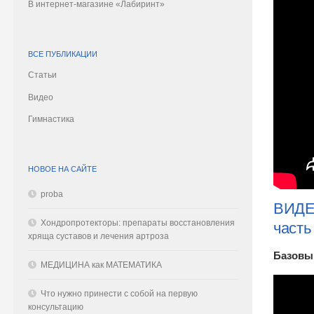
В интернет-магазине «Лабиринт»
ВСЕ ПУБЛИКАЦИИ
Статьи
Видео
Гимнастика
НОВОЕ НА САЙТЕ
proba
ВИДЕО
Хондропротекторы: препараты восстановления
часть
хряща суставов и лечения артроза
Базовы
МЕДИЦИНА как МАТЕМАТИКА
Что нужно принести с собой на первую
консультацию