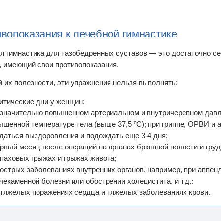
вопоказания к лечебной гимнастике
я гимнастика для тазобедренных суставов — это достаточно с
, имеющий свои противопоказания.
й их полезности, эти упражнения нельзя выполнять:
ритические дни у женщин;
 значительно повышенном артериальном и внутричерепном давл
ышенной температуре тела (выше 37,5 ºС); при гриппе, ОРВИ и 
даться выздоровления и подождать еще 3-4 дня;
ервый месяц после операций на органах брюшной полости и груд
 паховых грыжах и грыжах живота;
 острых заболеваниях внутренних органов, например, при аппен
чекаменной болезни или обострении холецистита, и т.д.;
 тяжелых поражениях сердца и тяжелых заболеваниях крови.