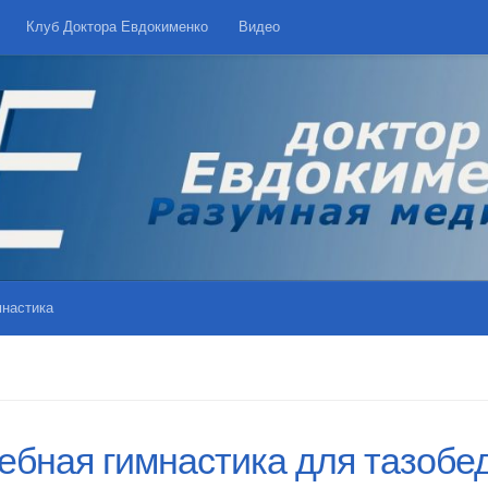
Клуб Доктора Евдокименко
Видео
мнастика
ебная гимнастика для тазобе