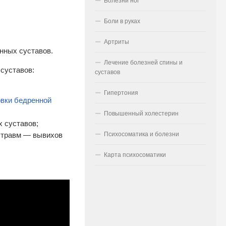
Болезни ног
Боли в руках
Артриты
нных суставов.
Лечение болезней спины и
суставов:
суставов
Гипертония
овки бедренной
Повышенный холестерин
 суставов;
Психосоматика и болезни
е травм — вывихов
Карта психосоматики