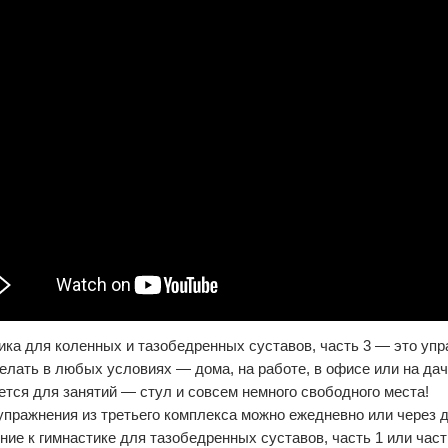
ика для коленных и тазобедренных суставов, часть 3 — это упр
елать в любых условиях — дома, на работе, в офисе или на даче
ется для занятий — стул и совсем немного свободного места!
упражнения из третьего комплекса можно ежедневно или через 
ние к гимнастике для тазобедренных суставов, часть 1 или част