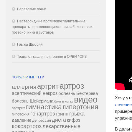
Березовые почки
Нестероидные противовоспалительные
препараты, применяющиеся при заболеваниях
позвоночника и суставов
Грыжа Шморля
Травы от кашля при гриппе и ОРВИ / ОРЗ
ПОПУЛЯРНЫЕ ТЕГИ
артроз
артрит
аллергия
асептический некроз
болезнь Бехтерева
видео
Хочу ут
болезнь Шейермана
боль в ногах
лечение
гипертония
гимнастика
гастрит
примерн
гонартроз
грипп
грыжа
гипотония
упражне
диета
кифоз
давление
депрессия
коксартроз
лекарственные
В дальн