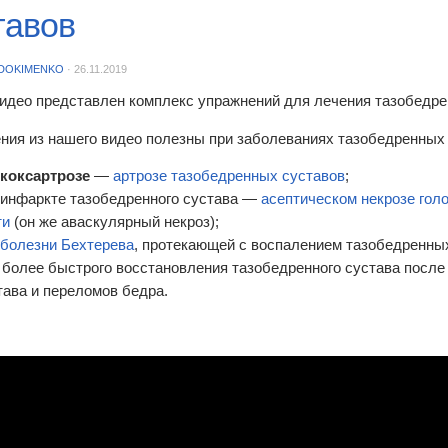
тавов
DOKIMENKO
·
26.11.2019
видео представлен комплекс упражнений для лечения тазобедре
ния из нашего видео полезны при заболеваниях тазобедренных 
коксартрозе
—
артрозе тазобедренных суставов
;
 инфаркте тазобедренного сустава —
асептическом некрозе гол
ти
(он же аваскулярный некроз);
болезни Бехтерева
, протекающей с воспалением тазобедренных
 более быстрого восстановления тазобедренного сустава посл
тава и переломов бедра.