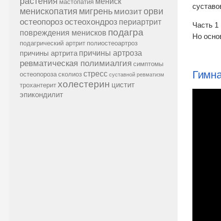
растения
мениск
мастопатия
суставов
менископатия
мигрень
миозит
орви
остеопороз
остеохондроз
периартрит
Часть 1
подагра
повреждения менисков
Но осно
подагрический артрит
полиостеоартроз
причины артроза
причины артрита
ревматическая полимиалгия
симптомы
Гимна
стресс
остеопороза
сколиоз
суставной ревматизм
холестерин
цистит
трохантерит
эпикондилит