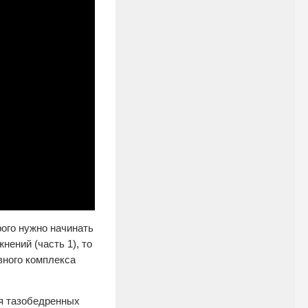
рого нужно начинать
нений (часть 1), то
вного комплекса
я тазобедренных