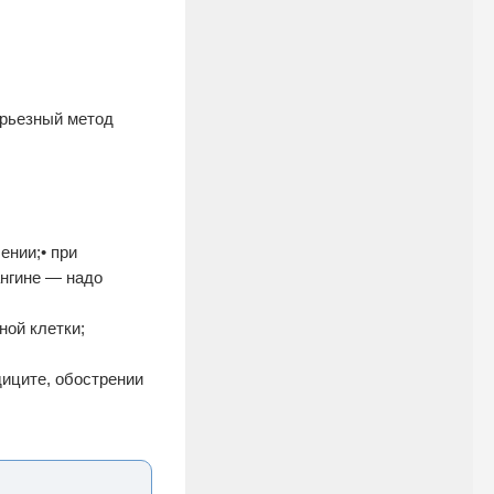
ерьезный метод
ении;• при
ангине — надо
ной клетки;
диците, обострении