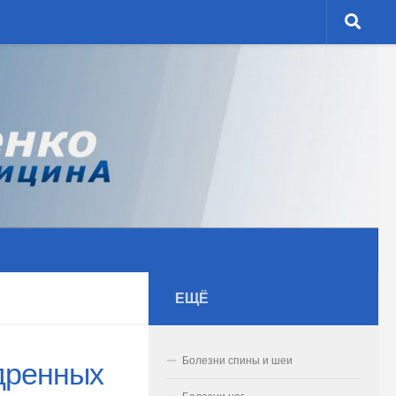
ЕЩЁ
Болезни спины и шеи
дренных