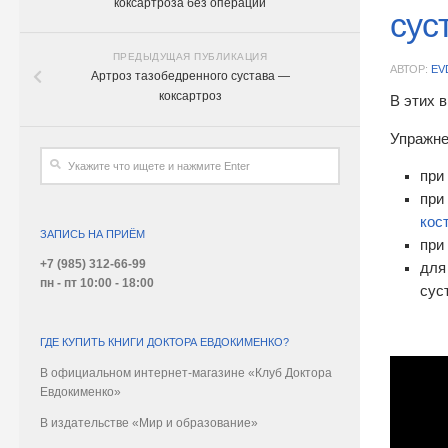
коксартроза без операции
сус
ПРЕДЫДУЩАЯ ПУБЛИКАЦИЯ
АВТОР:
EV
Артроз тазобедренного сустава —
коксартроз
В этих 
Упражне
при
при
кос
ЗАПИСЬ НА ПРИЁМ
при
+7 (985) 312-66-99
для
пн - пт 10:00 - 18:00
сус
ГДЕ КУПИТЬ КНИГИ ДОКТОРА ЕВДОКИМЕНКО?
В официальном интернет-магазине «Клуб Доктора
Евдокименко»
В издательстве «Мир и образование»