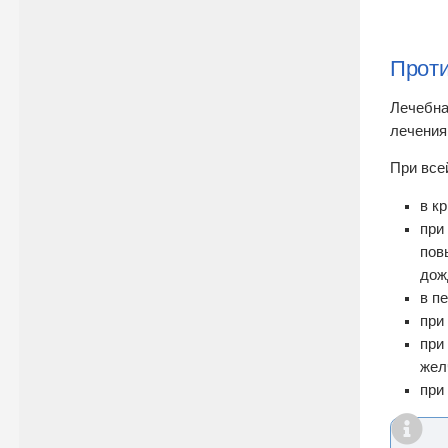
Проти
Лечебна
лечения
При все
в к
при
пов
дож
в п
при
при
жел
при