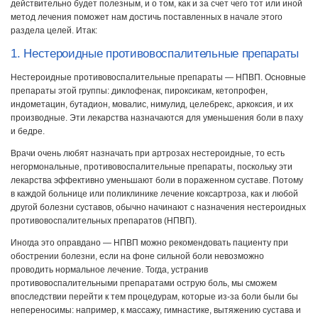
действительно будет полезным, и о том, как и за счет чего тот или иной
метод лечения поможет нам достичь поставленных в начале этого
раздела целей. Итак:
1. Нестероидные противовоспалительные препараты
Нестероидные противовоспалительные препараты — НПВП. Основные
препараты этой группы: диклофенак, пироксикам, кетопрофен,
индометацин, бутадион, мовалис, нимулид, целебрекс, аркоксия, и их
производные. Эти лекарства назначаются для уменьшения боли в паху
и бедре.
Врачи очень любят назначать при артрозах нестероидные, то есть
негормональные, противовоспалительные препараты, поскольку эти
лекарства эффективно уменьшают боли в пораженном суставе. Потому
в каждой больнице или поликлинике лечение коксартроза, как и любой
другой болезни суставов, обычно начинают с назначения нестероидных
противовоспалительных препаратов (НПВП).
Иногда это оправдано — НПВП можно рекомендовать пациенту при
обострении болезни, если на фоне сильной боли невозможно
проводить нормальное лечение. Тогда, устранив
противовоспалительными препаратами острую боль, мы сможем
впоследствии перейти к тем процедурам, которые из-за боли были бы
непереносимы: например, к массажу, гимнастике, вытяжению сустава и