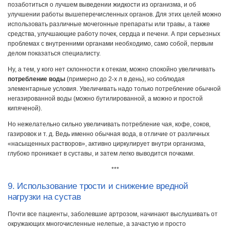
позаботиться о лучшем выведении жидкости из организма, и об
улучшении работы вышеперечисленных органов. Для этих целей можно
использовать различные мочегонные препараты или травы, а также
средства, улучшающие работу почек, сердца и печени. А при серьезных
проблемах с внутренними органами необходимо, само собой, первым
делом показаться специалисту.
Ну, а тем, у кого нет склонности к отекам, можно спокойно увеличивать
потребление воды
(примерно до 2-х л в день), но соблюдая
элементарные условия. Увеличивать надо только потребление обычной
негазированной воды (можно бутилированной, а можно и простой
кипяченой).
Но нежелательно сильно увеличивать потребление чая, кофе, соков,
газировок и т. д. Ведь именно обычная вода, в отличие от различных
«насыщенных растворов», активно циркулирует внутри организма,
глубоко проникает в суставы, и затем легко выводится почками.
***
9. Использование трости и снижение вредной
нагрузки на сустав
Почти все пациенты, заболевшие артрозом, начинают выслушивать от
окружающих многочисленные нелепые, а зачастую и просто