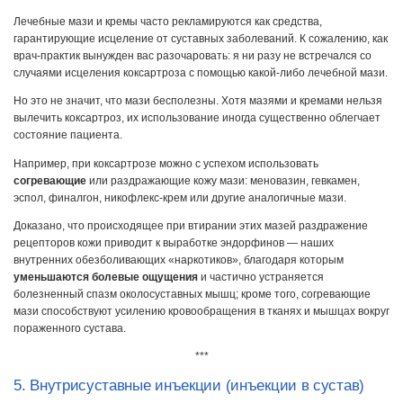
Лечебные мази и кремы часто рекламируются как средства,
гарантирующие исцеление от суставных заболеваний. К сожалению, как
врач-практик вынужден вас разочаровать: я ни разу не встречался со
случаями исцеления коксартроза с помощью какой-либо лечебной мази.
Но это не значит, что мази бесполезны. Хотя мазями и кремами нельзя
вылечить коксартроз, их использование иногда существенно облегчает
состояние пациента.
Например, при коксартрозе можно с успехом использовать
согревающие
или раздражающие кожу мази: меновазин, гевкамен,
эспол, финалгон, никофлекс-крем или другие аналогичные мази.
Доказано, что происходящее при втирании этих мазей раздражение
рецепторов кожи приводит к выработке эндорфинов — наших
внутренних обезболивающих «наркотиков», благодаря которым
уменьшаются болевые ощущения
и частично устраняется
болезненный спазм околосуставных мышц; кроме того, согревающие
мази способствуют усилению кровообращения в тканях и мышцах вокруг
пораженного сустава.
***
5. Внутрисуставные инъекции (инъекции в сустав)