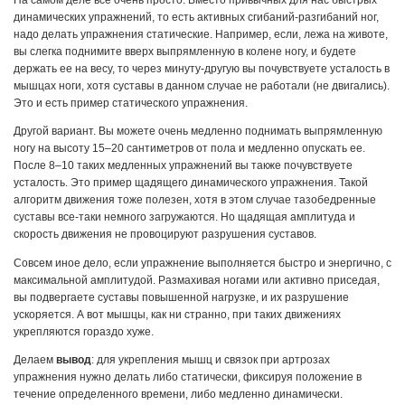
На самом деле все очень просто. Вместо привычных для нас быстрых
динамических упражнений, то есть активных сгибаний-разгибаний ног,
надо делать упражнения статические. Например, если, лежа на животе,
вы слегка поднимите вверх выпрямленную в колене ногу, и будете
держать ее на весу, то через минуту-другую вы почувствуете усталость в
мышцах ноги, хотя суставы в данном случае не работали (не двигались).
Это и есть пример статического упражнения.
Другой вариант. Вы можете очень медленно поднимать выпрямленную
ногу на высоту 15–20 сантиметров от пола и медленно опускать ее.
После 8–10 таких медленных упражнений вы также почувствуете
усталость. Это пример щадящего динамического упражнения. Такой
алгоритм движения тоже полезен, хотя в этом случае тазобедренные
суставы все-таки немного загружаются. Но щадящая амплитуда и
скорость движения не провоцируют разрушения суставов.
Совсем иное дело, если упражнение выполняется быстро и энергично, с
максимальной амплитудой. Размахивая ногами или активно приседая,
вы подвергаете суставы повышенной нагрузке, и их разрушение
ускоряется. А вот мышцы, как ни странно, при таких движениях
укрепляются гораздо хуже.
Делаем
вывод
: для укрепления мышц и связок при артрозах
упражнения нужно делать либо статически, фиксируя положение в
течение определенного времени, либо медленно динамически.