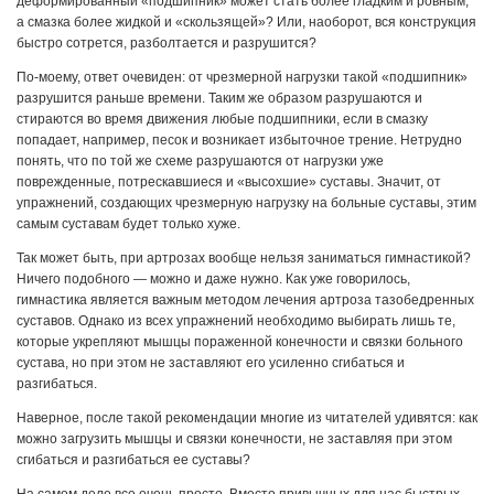
деформированный «подшипник» может стать более гладким и ровным,
а смазка более жидкой и «скользящей»? Или, наоборот, вся конструкция
быстро сотрется, разболтается и разрушится?
По-моему, ответ очевиден: от чрезмерной нагрузки такой «подшипник»
разрушится раньше времени. Таким же образом разрушаются и
стираются во время движения любые подшипники, если в смазку
попадает, например, песок и возникает избыточное трение. Нетрудно
понять, что по той же схеме разрушаются от нагрузки уже
поврежденные, потрескавшиеся и «высохшие» суставы. Значит, от
упражнений, создающих чрезмерную нагрузку на больные суставы, этим
самым суставам будет только хуже.
Так может быть, при артрозах вообще нельзя заниматься гимнастикой?
Ничего подобного — можно и даже нужно. Как уже говорилось,
гимнастика является важным методом лечения артроза тазобедренных
суставов. Однако из всех упражнений необходимо выбирать лишь те,
которые укрепляют мышцы пораженной конечности и связки больного
сустава, но при этом не заставляют его усиленно сгибаться и
разгибаться.
Наверное, после такой рекомендации многие из читателей удивятся: как
можно загрузить мышцы и связки конечности, не заставляя при этом
сгибаться и разгибаться ее суставы?