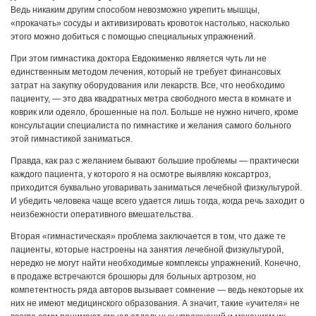
Ведь никаким другим способом невозможно укрепить мышцы,
«прокачать» сосуды и активизировать кровоток настолько, насколько
этого можно добиться с помощью специальных упражнений.
При этом гимнастика доктора Евдокименко является чуть ли не
единственным методом лечения, который не требует финансовых
затрат на закупку оборудования или лекарств. Все, что необходимо
пациенту, — это два квадратных метра свободного места в комнате и
коврик или одеяло, брошенные на пол. Больше не нужно ничего, кроме
консультации специалиста по гимнастике и желания самого больного
этой гимнастикой заниматься.
Правда, как раз с желанием бывают большие проблемы — практически
каждого пациента, у которого я на осмотре выявляю коксартроз,
приходится буквально уговаривать заниматься лечебной физкультурой.
И убедить человека чаще всего удается лишь тогда, когда речь заходит о
неизбежности оперативного вмешательства.
Вторая «гимнастическая» проблема заключается в том, что даже те
пациенты, которые настроены на занятия лечебной физкультурой,
нередко не могут найти необходимые комплексы упражнений. Конечно,
в продаже встречаются брошюры для больных артрозом, но
компетентность ряда авторов вызывает сомнение — ведь некоторые их
них не имеют медицинского образования. А значит, такие «учителя» не