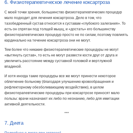
6. Физиотерапевтическое лечение коксартроза
С моей точки зрения, большинство физиотерапевтических процедур
мало подходит для лечения коксартроза. Дело в том, что
тазобедренный сустав относится к суставам «глубокого залегания». То
есть он спрятан под толщей мышц, и «достать» его большинству
физиотерапевтических процедур просто не по силам, поэтому повлиять
кардинально на течение коксартроза они не могут.
Тем более что никакие физиотерапевтические процедуры не могут
«вытянуть сустав», то есть не могут развести кости друг от друга и
увеличить расстояние между суставной головкой и вертлужной
впадиной.
И хотя иногда такие процедуры все же могут принести некоторое
облегчение больному (благодаря улучшению кровообращения и
рефлекторному обезболивающему воздействию), в целом
физиотерапевтические процедуры при коксартрозе приносят мало
пользы: врачи назначают их либо по незнанию, либо для имитации
активной деятельности.
***
7. Диета
Подробнее о диете при артрозе*