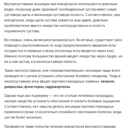
Внутрисуставные инъекции при коксартрозе используются довольно
редко, поскольку даже здоровый тазобедренный сустав имеет узкую
суставную щель и маленькую суставную полость. Соответственно, при
коксартрозе, когда щель сустава сужается еще вдвое, довольно
проблематично ввести лекарство непосредственно в полость
пораженного сустава.
Во-первых, очень велик риск промахнуться. Во-вторых, существует риск
повредить расположенные по ходу предполагаемого введения иглы
сосудистые и нервные стволы (поскольку игла вводится через пах).
Именно поэтому большинство врачей вводят лекарство через бедро, но
не в сам сустав, а в околосуставную область.
Такие околосуставные, или «периартикулярные» инъекции чаще всего
проводятся с целью устранить обострение болевого синдрома. Тогда в
околосуставную зону вводят кортикостероидные гормоны:
кеналог,
дипроспан, флостерон, гидрокортизон
.
Однако еще раз подчеркну — это не столько лечебные процедуры,
сколько средство устранить обострение и снизить болевые ощущения.
Соответственно, нет смысла делать инъекции кортикостероидных
гормонов в случае относительно спокойного протекания болезни, когда
сустав болит несильно.
Проводятся также попытки лечения коксартроза внутрисуставными