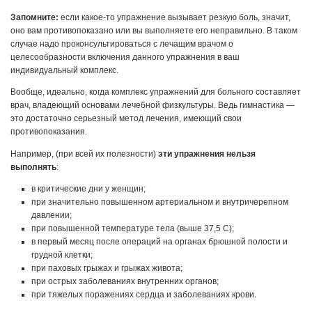
Запомните:
если какое-то упражнение вызывает резкую боль, значит,
оно вам противопоказано или вы выполняете его неправильно. В таком
случае надо проконсультироваться с лечащим врачом о
целесообразности включения данного упражнения в ваш
индивидуальный комплекс.
Вообще, идеально, когда комплекс упражнений для больного составляет
врач, владеющий основами лечебной физкультуры. Ведь гимнастика —
это достаточно серьезный метод лечения, имеющий свои
противопоказания.
Например, (при всей их полезности)
эти упражнения нельзя
выполнять
:
в критические дни у женщин;
при значительно повышенном артериальном и внутричерепном
давлении;
при повышенной температуре тела (выше 37,5 С);
в первый месяц после операций на органах брюшной полости и
грудной клетки;
при паховых грыжах и грыжах живота;
при острых заболеваниях внутренних органов;
при тяжелых поражениях сердца и заболеваниях крови.