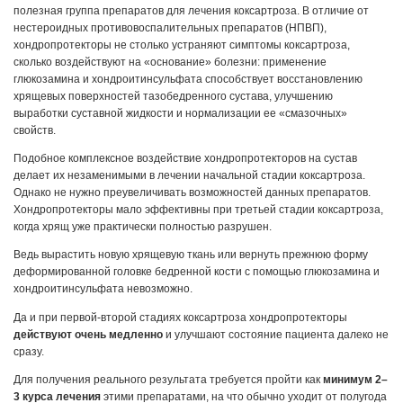
полезная группа препаратов для лечения коксартроза. В отличие от
нестероидных противовоспалительных препаратов (НПВП),
хондропротекторы не столько устраняют симптомы коксартроза,
сколько воздействуют на «основание» болезни: применение
глюкозамина и хондроитинсульфата способствует восстановлению
хрящевых поверхностей тазобедренного сустава, улучшению
выработки суставной жидкости и нормализации ее «смазочных»
свойств.
Подобное комплексное воздействие хондропротекторов на сустав
делает их незаменимыми в лечении начальной стадии коксартроза.
Однако не нужно преувеличивать возможностей данных препаратов.
Хондропротекторы мало эффективны при третьей стадии коксартроза,
когда хрящ уже практически полностью разрушен.
Ведь вырастить новую хрящевую ткань или вернуть прежнюю форму
деформированной головке бедренной кости с помощью глюкозамина и
хондроитинсульфата невозможно.
Да и при первой-второй стадиях коксартроза хондропротекторы
действуют очень медленно
и улучшают состояние пациента далеко не
сразу.
Для получения реального результата требуется пройти как
минимум 2–
3 курса лечения
этими препаратами, на что обычно уходит от полугода