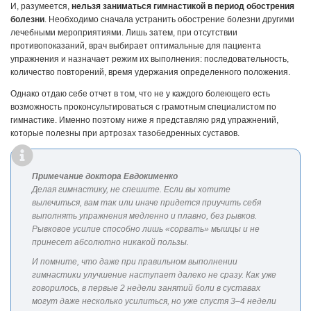
И, разумеется,
нельзя заниматься гимнастикой в период обострения
болезни
. Необходимо сначала устранить обострение болезни другими
лечебными мероприятиями. Лишь затем, при отсутствии
противопоказаний, врач выбирает оптимальные для пациента
упражнения и назначает режим их выполнения: последовательность,
количество повторений, время удержания определенного положения.
Однако отдаю себе отчет в том, что не у каждого болеющего есть
возможность проконсультироваться с грамотным специалистом по
гимнастике. Именно поэтому ниже я представляю ряд упражнений,
которые полезны при артрозах тазобедренных суставов.
Примечание доктора Евдокименко
Делая гимнастику, не спешите. Если вы хотите
вылечиться, вам так или иначе придется приучить себя
выполнять упражнения медленно и плавно, без рывков.
Рывковое усилие способно лишь «сорвать» мышцы и не
принесет абсолютно никакой пользы.
И помните, что даже при правильном выполнении
гимнастики улучшение наступает далеко не сразу. Как уже
говорилось, в первые 2 недели занятий боли в суставах
могут даже несколько усилиться, но уже спустя 3–4 недели