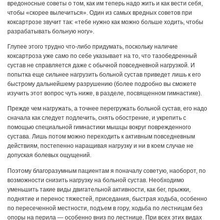
вредоносные советы о том, как им теперь надо жить и как вести себя,
чтобы «скорее вылечиться». Один из самых вредных советов при
коксартрозе звучит так: «тебе нужно как можно больше ходить, чтобы
разрабатывать больную ногу».
Глупее этого трудно что-либо придумать, поскольку наличие
коксартроза уже само по себе указывает на то, что тазобедренный
сустав не справляется даже с обычной повседневной нагрузкой. И
попытка еще сильнее нагрузить больной сустав приведет лишь к его
быстрому дальнейшему разрушению (более подробно вы сможете
изучить этот вопрос чуть ниже, в разделе, посвященном гимнастике).
Прежде чем нагружать, а точнее перегружать больной сустав, его надо
сначала как следует подлечить, снять обострение, и укрепить с
помощью специальной гимнастики мышцы вокруг поврежденного
сустава. Лишь потом можно переходить к активным повседневным
действиям, постепенно наращивая нагрузку и ни в коем случае не
допуская болевых ощущений.
Поэтому благоразумным пациентам я поначалу советую, наоборот, по
возможности снизить нагрузку на больной сустав. Необ­ходимо
уменьшить такие виды двигательной активности, как бег, прыжки,
поднятие и перенос тяжестей, приседания, быст­рая ходьба, особенно
по пересеченной местности, подъем в гору, ходьба по лестницам без
опоры на перила — особенно вниз по лестнице. При всех этих видах