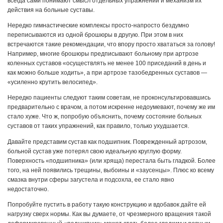
всегда сами понимают смысл отдельных упражнений и механизм их
действия на больные суставы.
Нередко гимнастические комплексы просто-напросто бездумно
переписываются из одной брошюры в другую. При этом в них
встречаются такие рекомендации, что впору просто хвататься за голову!
Например, многие брошюры предписывают больному при артрозе
коленных суставов «осуществлять не менее 100 приседаний в день и
как можно больше ходить», а при артрозе тазобедренных суставов —
«усиленно крутить велосипед».
Нередко пациенты следуют таким советам, не проконсультировавшись
предварительно с врачом, а потом искренне недоумевают, почему же им
стало хуже. Что ж, попробую объяснить, почему состояние больных
суставов от таких упражнений, как правило, только ухудшается.
Давайте представим сустав как подшипник. Поврежденный артрозом,
больной сустав уже потерял свою идеальную круглую форму.
Поверхность «подшипника» (или хряща) перестала быть гладкой. Более
того, на ней появились трещины, выбоины и «заусенцы». Плюс ко всему
смазка внутри сферы загустела и подсохла, ее стало явно
недостаточно.
Попробуйте пустить в работу такую конструкцию и вдобавок дайте ей
нагрузку сверх нормы. Как вы думаете, от чрезмерного вращения такой