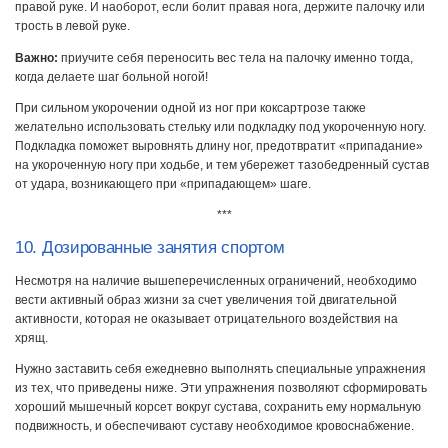
правой руке. И наоборот, если болит правая нога, держите палочку или
трость в левой руке.
Важно:
приучите себя переносить вес тела на палочку именно тогда,
когда делаете шаг больной ногой!
При сильном укорочении одной из ног при коксартрозе также
желательно использовать стельку или подкладку под укороченную ногу.
Подкладка поможет выровнять длину ног, предотвратит «припадание»
на укороченную ногу при ходьбе, и тем убережет тазобедренный сустав
от удара, возникающего при «припадающем» шаге.
***
10. Дозированные занятия спортом
Несмотря на наличие вышеперечисленных ограничений, необ­ходимо
вести активный образ жизни за счет увеличения той дви­гательной
активности, которая не оказывает отрицательного воз­действия на
хрящ.
Нужно заставить себя ежедневно выполнять специальные упражнения
из тех, что приведены ниже. Эти упражнения позволяют сформировать
хороший мышечный корсет вокруг сустава, сохранить ему нормальную
подвижность, и обеспечивают суставу необходимое кровоснабжение.