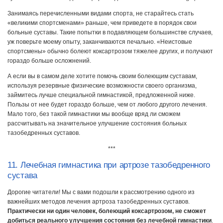
Занимаясь перечисленными видами спорта, не старайтесь стать
«великими спортсменами» раньше, чем приведете в порядок свои
больные суставы. Такие попытки в подавляющем большинстве случаев,
уж поверьте моему опыту, заканчиваются печально. «Неистовые
спортсмены» обычно болеют коксартрозом тяжелее других, и получают
гораздо больше осложнений.
А если вы в самом деле хотите помочь своим болеющим суставам,
используя резервные физические возможности своего организма,
займитесь лучше специальной гимнастикой, предложенной ниже.
Пользы от нее будет гораздо больше, чем от любого другого лечения.
Мало того, без такой гимнастики мы вообще вряд ли сможем
рассчитывать на значительное улучшение состояния больных
тазобедренных суставов.
***
11. Лечебная гимнастика при артрозе тазобедренного
сустава
Дорогие читатели! Мы с вами подошли к рассмотрению одного из
важнейших методов лечения артроза тазобедренных суставов.
Практически ни один человек, болеющий коксартрозом, не сможет
добиться реального улучшения состояния без лечебной гимнастики
.