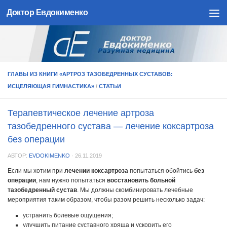
Доктор Евдокименко
Skip to content
ГЛАВЫ ИЗ КНИГИ «АРТРОЗ ТАЗОБЕДРЕННЫХ СУСТАВОВ:
ИСЦЕЛЯЮЩАЯ ГИМНАСТИКА»
/
СТАТЬИ
Терапевтическое лечение артроза
тазобедренного сустава — лечение коксартроза
без операции
АВТОР:
EVDOKIMENKO
·
26.11.2019
Если мы хотим при
лечении коксартроза
попытаться обойтись
без
операции
, нам нужно попытаться
восстановить больной
тазобедренный сустав
. Мы должны скомбинировать лечебные
мероприятия таким образом, чтобы разом решить несколько задач:
устранить болевые ощущения;
улучшить питание суставного хряща и ускорить его