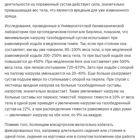
деятельности на пораженный сустав действует сила, значительно
превы­шающая вес тела, что является вредным для уже измененного
хряща.
Исследования, проведенные в Университетской биомеханической
лаборатории при ортопедическом госпитале Берлина, показали, что
минимальную нагрузку тазобедренный сустав испытывает при
равномерной ходьбе в медленном темпе. Так, если при стоянии она
составляет, как мы уже говорили, 80–100% веса тела, а при медленной
равномерной ходьбе 200–250% веса тела, то при быстрой ходьбе она
повышается до 450%. При медленном беге она составляет уже 500%
веса тела, при легком спотыкании 720–870%. Зато при ходьбе с опорой
на палочку нагрузка уменьшается на 20–40%. Еще больше разгружает
сустав подъем вверх по ступенькам с опорой на перила. При спуске с
лестницы вредная нагрузка на больные тазобедренные суставы,
напротив, значительно возрастает. Также увеличивает нагрузку на
больные суставы ног перенос тяжестей: перенос тяжести в 10% от веса
тела в одной руке приводит к увеличению нагрузки на тазобедренный
сустав на 22%, а при распределении тяжести равномерно в двух руках
— увеличивает нагрузку на обе ноги, по 9% на каждую.
Помимо того, болеющим коксартрозом желательно избегать
фиксированных поз, например длительного сидения или стояния в
одной позе, сидения на корточках или в согнутом положении при работе