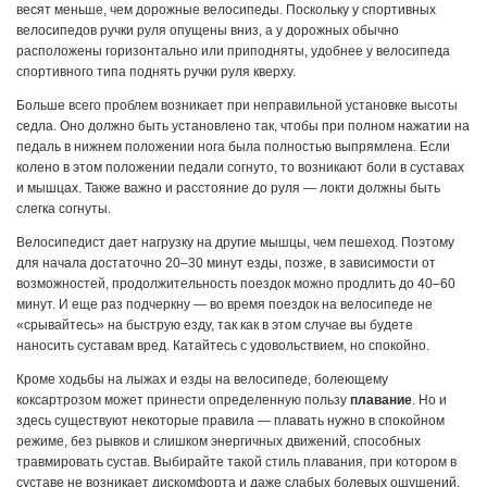
весят меньше, чем дорожные велосипеды. Поскольку у спортивных
велосипедов ручки руля опущены вниз, а у дорожных обычно
расположены горизонтально или при­подняты, удобнее у велосипеда
спортивного типа поднять ручки руля кверху.
Больше всего проблем возникает при неправильной установке высоты
седла. Оно должно быть установлено так, чтобы при полном нажатии на
педаль в нижнем положении нога была полностью выпрямлена. Если
колено в этом положении педали согнуто, то возника­ют боли в суставах
и мышцах. Также важно и расстояние до руля — локти должны быть
слегка согнуты.
Велосипе­дист дает нагрузку на другие мыш­цы, чем пешеход. Поэтому
для начала достаточно 20–30 минут езды, позже, в зависимости от
возможностей, продолжительность поез­док можно продлить до 40–60
минут. И еще раз подчеркну — во время поездок на велосипеде не
«срывайтесь» на быструю езду, так как в этом случае вы будете
наносить суставам вред. Катайтесь с удовольствием, но спокойно.
Кроме ходьбы на лыжах и езды на велосипеде, болеющему
коксартрозом может принести определенную пользу
плавание
. Но и
здесь существуют некоторые правила — плавать нужно в спокойном
режиме, без рывков и слишком энергичных движений, способных
травмировать сустав. Выбирайте такой стиль плавания, при котором в
суставе не возникает дискомфорта и даже слабых болевых ощущений.