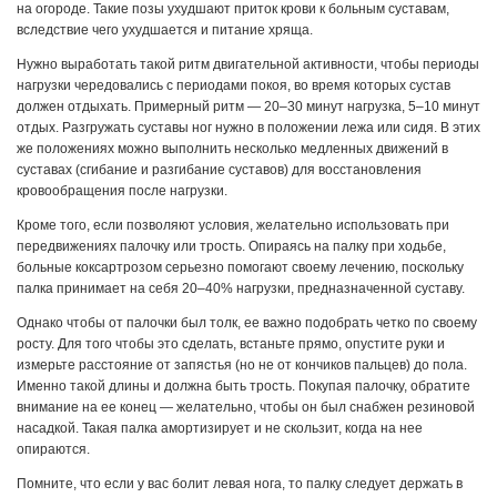
на огороде. Такие позы ухудшают приток крови к больным суставам,
вслед­ствие чего ухудшается и питание хряща.
Нужно выработать такой ритм двигательной активности, чтобы пе­риоды
нагрузки чередовались с периодами покоя, во время ко­торых сустав
должен отдыхать. Примерный ритм — 20–30 минут нагрузка, 5–10 минут
отдых. Разгружать суставы ног нужно в положении лежа или сидя. В этих
же положениях можно выполнить несколько медленных движений в
суставах (сгибание и разги­бание суставов) для восстановления
кровообращения после нагрузки.
Кроме того, если позволяют условия, желательно использовать при
передвижениях палочку или трость. Опираясь на палку при ходьбе,
больные коксартрозом серьезно помогают своему лечению, поскольку
палка принимает на себя 20–40% нагрузки, предназначенной суставу.
Однако чтобы от палочки был толк, ее важно подобрать четко по своему
росту. Для того чтобы это сделать, встаньте прямо, опустите руки и
измерьте расстояние от запястья (но не от кончиков пальцев) до пола.
Именно такой длины и должна быть трость. Покупая палочку, обратите
внимание на ее конец — желательно, чтобы он был снабжен резиновой
насадкой. Такая палка амортизирует и не скользит, когда на нее
опираются.
Помните, что если у вас болит левая нога, то палку следует держать в