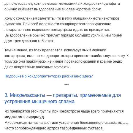
до полутора лет, хотя реклама глюкозамина и хондроитинсульфата
обычно обещает выздоровление в более короткие сроки.
Хочу с сожалением заметить, что в этих обещаниях есть некоторое
лукавство. При всей полезности хондропротекторов чудесного
лекарственного исцеления коксартроза ждать не приходится.
Выздоровление обычно требует гораздо больших усилий, чем прием
двух-трех десятков таблеток.
Тем не менее, из всех препаратов, используемых в лечении
коксартроза, именно хондропротекторы приносят наибольшую пользу. К
тому же они практически не имеют противопоказаний и крайне редко
дают неприятные побочные эффекты.
Подробнее о хондропротекторах рассказано здесь*
***
3. Миорелаксанты — препараты, применяемые для
устранения мышечного спазма
Из препаратов этой группы при коксартрозе чаще всего применяются
мидокалм
и
сирдалуд
.
Миорелаксанты назначают для устранения болезненного спазма мышц,
часто сопровождающего артроз тазобедренных суставов.