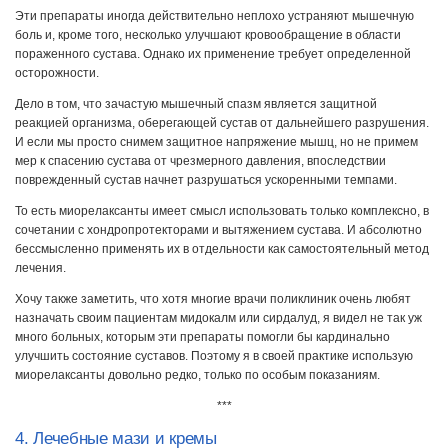
Эти препараты иногда действительно неплохо устраняют мышечную
боль и, кроме того, несколько улучшают кровообращение в области
пораженного сустава. Однако их применение требует определенной
осторожности.
Дело в том, что зачастую мышечный спазм является защитной
реакцией организма, оберегающей сустав от дальнейшего разрушения.
И если мы просто снимем защитное напряжение мышц, но не примем
мер к спасению сустава от чрезмерного давления, впоследствии
поврежденный сустав начнет разрушаться ускоренными темпами.
То есть миорелаксанты имеет смысл использовать только комплексно, в
сочетании с хондропротекторами и вытяжением сустава. И абсолютно
бессмысленно применять их в отдельности как самостоятельный метод
лечения.
Хочу также заметить, что хотя многие врачи поликлиник очень любят
назначать своим пациентам мидокалм или сирдалуд, я видел не так уж
много больных, которым эти препараты помогли бы кардинально
улучшить состояние суставов. Поэтому я в своей практике использую
миорелаксанты довольно редко, только по особым показаниям.
***
4. Лечебные мази и кремы