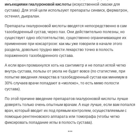
инъекциями гиалуроновой кислоты
(искусственной смазки для
сустава). Для этой цели используют препараты синвиск, ферматрон,
остенил, дьюралан.
Препараты гиалуроновой кислоты вводятся непосредственно в сам
тазобедренный сустав, через пах. Они действительно полезны, но
существует одно обстоятельство, существенно ограничивающее их
применение при коксартрозе: как мы уже говорили в начале этого
раздела, довольно трудно ввести лекарство точно в полость
пораженного тазобедренного сустава.
А если врач промахнулся хоть на сантиметр и не попал иглой четко
внутрь сустава, пользы от укола не будет вовсе (по статистике, при
попытке введения лекарства в тазобедренный сустав как минимум в
30% случаев врачи попадают в «молоко», то есть мимо полости
сустава).
По этой причине введение препаратов гиалуроновой кислоты лучше
доверять только очень опытным врачам. А еще лучше, если вам попался
врач, который вводит их под прямым контролем, осуществляемым с
помощью рентгеновского аппарата или томографа (чтобы четко
фиксировать попадание иглы в полость сустава).
***