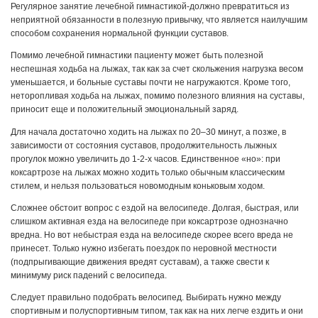
Регулярное занятие лечебной гимнасти­кой-должно превратиться из
неприятной обязанности в полез­ную привычку, что является наилучшим
способом сохранения нормальной функции суставов.
Помимо лечебной гимнастики пациенту может быть полезной
неспешная ходьба на лыжах, так как за счет скольже­ния нагрузка весом
уменьшается, и больные суставы почти не нагружаются. Кроме того,
неторопливая ходьба на лыжах, помимо полезного влияния на суставы,
приносит еще и положительный эмоциональный заряд.
Для начала достаточно ходить на лыжах по 20–30 минут, а позже, в
зависимости от состояния суставов, продолжительность лыжных
прогулок можно увеличить до 1-2-х часов. Единственное «но»: при
коксартрозе на лыжах можно ходить только обычным классическим
стилем, и нельзя пользоваться новомодным коньковым ходом.
Сложнее обстоит вопрос с ездой на велосипеде. Долгая, быстрая, или
слишком активная езда на велосипеде при коксартрозе однозначно
вредна. Но вот небыстрая езда на велосипеде скорее всего вреда не
принесет. Только нужно избегать поездок по неровной местности
(подпрыгивающие движения вредят суставам), а также свести к
минимуму риск падений с велосипеда.
Следует правильно подобрать велосипед. Выбирать нужно между
спортивным и полуспортивным типом, так как на них легче ездить и они