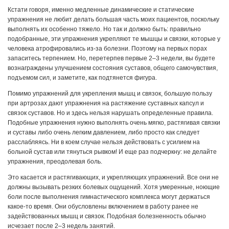
Кстати говоря, именно медленные динамические и статические
упражнения не любит делать большая часть моих пациентов, поскольку
выполнять их особенно тяжело. Но так и должно быть: правильно
подобранные, эти упражнения укрепляют те мышцы и связки, которые у
человека атрофировались из-за болезни. Поэтому на первых порах
запаситесь терпением. Но, перетерпев первые 2–3 недели, вы будете
вознаграждены улучшением состояния суставов, общего самочувствия,
подъемом сил, и заметите, как подтянется фигура.
Помимо упражнений для укрепления мышц и связок, большую пользу
при артрозах дают упражнения на растяжение суставных капсул и
связок суставов. Но и здесь нельзя нарушать определенные правила.
Подобные упражнения нужно выполнять очень мягко, растягивая связки
и суставы либо очень легким давлением, либо просто как следует
расслабляясь. Ни в коем случае нельзя действовать с усилием на
больной сустав или тянуться рывком! И еще раз подчеркну: не делайте
упражнения, преодолевая боль.
Это касается и растягивающих, и укрепляющих упражнений. Все они не
должны вызывать резких болевых ощущений. Хотя умеренные, ноющие
боли после выполнения гимнастического комплекса могут держаться
какое-то время. Они обусловлены включением в работу ранее не
задействованных мышц и связок. Подобная болезненность обычно
исчезает после 2–3 недель занятий.