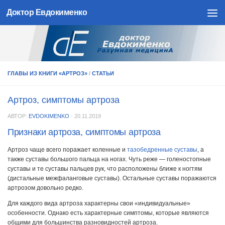
Доктор Евдокименко
Skip to content
ГЛАВЫ ИЗ КНИГИ «АРТРОЗ»
/
СТАТЬИ
Артроз, симптомы артроза
АВТОР:
EVDOKIMENKO
·
20.11.2019
Признаки артроза, симптомы артроза
Артроз чаще всего поражает коленные и
тазобедренные суставы
, а
также суставы большого пальца на ногах. Чуть реже — голеностопные
суставы и те суставы пальцев рук, что расположены ближе к ногтям
(дистальные межфаланговые суставы). Остальные суставы поражаются
артрозом довольно редко.
Для каждого вида артроза характерны свои «индивидуальные»
особенности. Однако есть характерные симптомы, которые являются
общими для большинства разновидностей артроза.