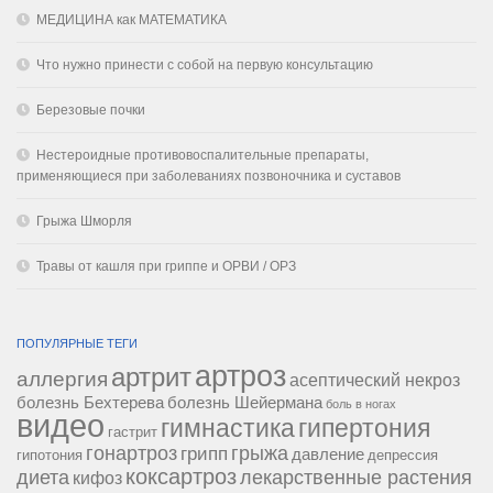
МЕДИЦИНА как МАТЕМАТИКА
Что нужно принести с собой на первую консультацию
Березовые почки
Нестероидные противовоспалительные препараты,
применяющиеся при заболеваниях позвоночника и суставов
Грыжа Шморля
Травы от кашля при гриппе и ОРВИ / ОРЗ
ПОПУЛЯРНЫЕ ТЕГИ
артроз
артрит
аллергия
асептический некроз
болезнь Бехтерева
болезнь Шейермана
боль в ногах
видео
гипертония
гимнастика
гастрит
гонартроз
грипп
грыжа
давление
гипотония
депрессия
коксартроз
диета
лекарственные растения
кифоз