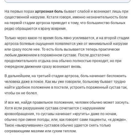
На первых порах
артрозная боль
бывает слабой и возникает лишь при
существенной нагрузке. Кстати говоря, именно незначительность боли
на первой стадии артроза приводит к тому, что большинство больных
редко обращаются к врачу вовремя.
Только через какое-то время боль явно усиливается, и на второй стадии
артроза болевые ощущения появляются уже от минимальной нагрузки
или сразу после нее. То есть боль вызывается теперь практически
любым движением в пораженном суставе. После достаточно
продолжительного отдыха она обычно полностью проходит, но при
очередном движении сразу возникает вновь.
В дальнейшем, на третьей стадии артроза, боль начинает беспокоить
человека даже в покое. Как мы уже говорили, больному бывает трудно
найти удобное положение в постели, устроить пораженный сустав так,
чтобы он не болел.
И все же, найдя правильное положение, человек обычно может заснуть.
Хотя если разрушение сустава сочетается с нарушением
кровообращения, то суставы начинает «крутить» даже по ночам,
обычно при смене погоды, или, как говорят сами пациенты, «к дождю».
Такое «выкручивание» суставов обычно удается снять только
согревающими мазями или сухим теплом.