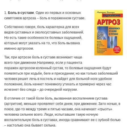
1.
Боль в суставе
. Один из первых и основных
симптомов артроза – боль в пораженном суставе.
Собственно говоря, боль характерна для всех
видов суставных и околосуставных заболеваний.
Но есть такие особенности болевых ощущений,
которые могут указать на то, что боль вызвана
именно артрозом.
Так, при артрозе боль в суставе возникает чаще
всего при движении.Например, если у пациента
поражен артрозом коленный сустав, то болевые ощущения будут
появляться при ходьбе, беге и приседании; но как только заболевший
человек решит лечь в постель и найдет для больной ноги удобное
положение, боль начнет понемногу утихать и примерно через час
исчезнет без следа – до очередной нагрузки.
В отличие от такой боли боль, вызванная воспалением сустава
(артритом), меньше проявляет себя днем, при движении. Зато ночью, в
покое, где-то между тремя и пятью часами, она начинает «грызть»
человека сильнее всего. Люди, испытавшие такую ночную
воспалительную боль в суставах, иногда сравнивают ее с зубной болью
– настолько она бывает сильна.