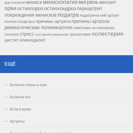
менископатия
мигрень
миозит
мениск
мастопатия
орви
остеопороз
остеохондроз
периартрит
подагра
повреждения менисков
подагрический артрит
причины артроза
причины артрита
полиостеоартроз
ревматическая полимиалгия
симптомы остеопороза
холестерин
стресс
сколиоз
трохантерит
суставной ревматизм
цистит
эпикондилит
ЕЩЁ
Болезни спины и шеи
Болезни ног
Боли в руках
Артриты