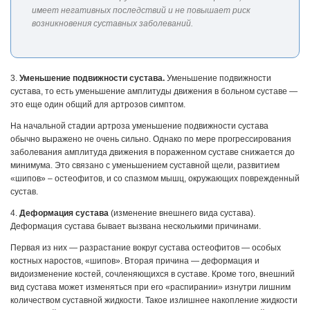
имеет негативных последствий и не повышает риск
возникновения суставных заболеваний.
3.
Уменьшение подвижности сустава.
Уменьшение подвижности
сустава, то есть уменьшение амплитуды движения в больном суставе —
это еще один общий для артрозов симптом.
На начальной стадии артроза уменьшение подвижности сустава
обычно выражено не очень сильно. Однако по мере прогрессирования
заболевания амплитуда движения в пораженном суставе снижается до
минимума. Это связано с уменьшением суставной щели, развитием
«шипов» – остеофитов, и со спазмом мышц, окружающих поврежденный
сустав.
4.
Деформация сустава
(изменение внешнего вида сустава).
Деформация сустава бывает вызвана несколькими причинами.
Первая из них — разрастание вокруг сустава остеофитов — особых
костных наростов, «шипов». Вторая причина — деформация и
видоизменение костей, сочленяющихся в суставе. Кроме того, внешний
вид сустава может изменяться при его «распирании» изнутри лишним
количеством суставной жидкости. Такое излишнее накопление жидкости