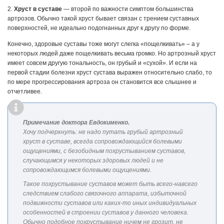
2.
Хруст в суставе
— второй по важности симптом большинства
артрозов. Обычно такой хруст бывает связан с трением суставных
поверхностей, не идеально подогнанных друг к другу по форме.
Конечно, здоровые суставы тоже могут слегка «пощелкивать» – а у
некоторых людей даже пощелкивать весьма громко. Но артрозный хруст
имеет совсем другую тональность, он грубый и «сухой». И если на
первой стадии болезни хруст сустава выражен относительно слабо, то
по мере прогрессирования артроза он становится все слышнее и
отчетливее.
Примечание доктора Евдокименко.
Хочу подчеркнуть: не надо путать грубый артрозный
хруст в суставе, всегда сопровождающийся болевыми
ощущениями, с безобидным похрустыванием суставов,
случающимся у некоторых здоровых людей и не
сопровождающимся болевыми ощущениями.
Такое похрустывание суставов может быть всего-навсего
следствием слабого связочного аппарата, избыточной
подвижности суставов или каких-то иных индивидуальных
особенностей в строении суставов у данного человека.
Обычно подобное похрустывание ничем не грозит, не