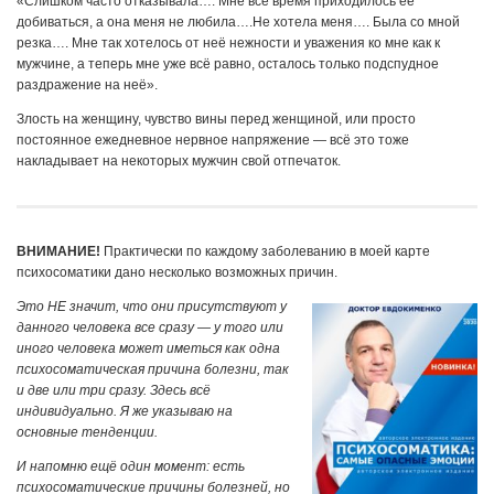
«Слишком часто отказывала…. Мне всё время приходилось её
добиваться, а она меня не любила….Не хотела меня…. Была со мной
резка…. Мне так хотелось от неё нежности и уважения ко мне как к
мужчине, а теперь мне уже всё равно, осталось только подспудное
раздражение на неё».
Злость на женщину, чувство вины перед женщиной, или просто
постоянное ежедневное нервное напряжение — всё это тоже
накладывает на некоторых мужчин свой отпечаток.
ВНИМАНИЕ!
Практически по каждому заболеванию в моей карте
психосоматики дано несколько возможных причин.
Это НЕ значит, что они присутствуют у
данного человека все сразу — у того или
иного человека может иметься как одна
психосоматическая причина болезни, так
и две или три сразу. Здесь всё
индивидуально. Я же указываю на
основные тенденции.
И напомню ещё один момент: есть
психосоматические причины болезней, но