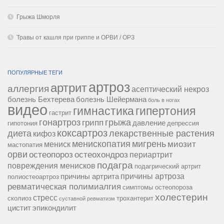
Грыжа Шморля
Травы от кашля при гриппе и ОРВИ / ОРЗ
ПОПУЛЯРНЫЕ ТЕГИ
артроз
артрит
аллергия
асептический некроз
болезнь Бехтерева
болезнь Шейермана
боль в ногах
видео
гипертония
гимнастика
гастрит
гонартроз
грипп
грыжа
давление
гипотония
депрессия
коксартроз
диета
лекарственные растения
кифоз
менископатия
мигрень
миозит
мениск
мастопатия
орви
остеопороз
остеохондроз
периартрит
подагра
повреждения менисков
подагрический артрит
причины артроза
причины артрита
полиостеоартроз
ревматическая полимиалгия
симптомы остеопороза
холестерин
стресс
сколиоз
трохантерит
суставной ревматизм
цистит
эпикондилит