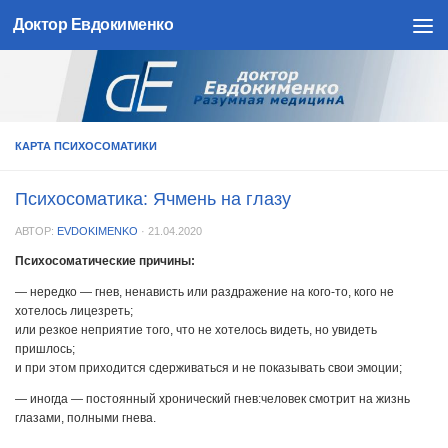
Доктор Евдокименко
Skip to content
КАРТА ПСИХОСОМАТИКИ
Психосоматика: Ячмень на глазу
АВТОР:
EVDOKIMENKO
·
21.04.2020
Психосоматические причины:
— нередко — гнев, ненависть или раздражение на кого-то, кого не
хотелось лицезреть;
или резкое неприятие того, что не хотелось видеть, но увидеть
пришлось;
и при этом приходится сдерживаться и не показывать свои эмоции;
— иногда — постоянный хронический гнев:человек смотрит на жизнь
глазами, полными гнева.