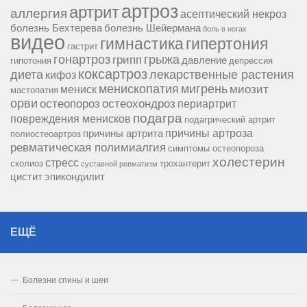
артроз
артрит
аллергия
асептический некроз
болезнь Бехтерева
болезнь Шейермана
боль в ногах
видео
гипертония
гимнастика
гастрит
гонартроз
грипп
грыжа
давление
гипотония
депрессия
коксартроз
диета
лекарственные растения
кифоз
менископатия
мигрень
миозит
мениск
мастопатия
орви
остеопороз
остеохондроз
периартрит
подагра
повреждения менисков
подагрический артрит
причины артроза
причины артрита
полиостеоартроз
ревматическая полимиалгия
симптомы остеопороза
холестерин
стресс
сколиоз
трохантерит
суставной ревматизм
цистит
эпикондилит
ЕЩЁ
Болезни спины и шеи