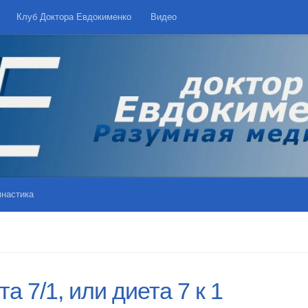
Клуб Доктора Евдокименко
Видео
мнастика
та 7/1, или диета 7 к 1