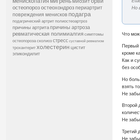
менископатия
мигрень
миозит
орви
Ешь
остеопороз
остеохондроз
периартрит
Но 
подагра
повреждения менисков
подагрический артрит
полиостеоартроз
причины артроза
причины артрита
ревматическая полимиалгия
Что можн
симптомы
стресс
остеопороза
сколиоз
суставной ревматизм
Первый 
холестерин
цистит
трохантерит
кроме к
эпикондилит
Как и с
без осо
Но боль
взять т
Не забы
Второй 
количес
Не забы
Третий 
Не забы