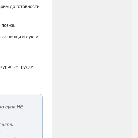
рим до готовности.
 позже.
ые овощи и лук, и
п куриные грудки —
о супа НЕ
отите.
.