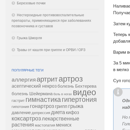
Березовые почки
Наливае
Получае
Нестероидные противовоспалительные
препараты, применяющиеся при заболеваниях
Затем к
позвоночника и суставов
Теперь 
Грыжа Шморля
добавля
Травы от кашля при гриппе и ОРВИ / ОРЗ
Варим вс
За 5 ми
в мелко
ПОПУЛЯРНЫЕ ТЕГИ
артроз
артрит
аллергия
Суп гото
асептический некроз
болезнь Бехтерева
видео
болезнь Шейермана
боль в ногах
гипертония
гимнастика
Одн
гастрит
гонартроз
грипп
грыжа
гипотония
над
диета
кифоз
давление
депрессия
Но 
коксартроз
лекарственные
Гол
растения
мениск
мастопатия