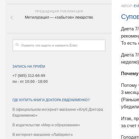
АВТОР:
EV
ПРЕДЫДУЩАЯ ПУБЛИКАЦИЯ
Супов
Метилурацил — «забытое» лекарство
Диета 7
рекомен
То есть
Диета 7
неделю) 
ЗАПИСЬ НА ПРИЁМ
Почему 
+7 (985) 312-66-99
пн - пт 10:00 - 18:00
Потому ч
3 месяц
(Раньше
ГДЕ КУПИТЬ КНИГИ ДОКТОРА ЕВДОКИМЕНКО?
убедили
В официальном интернет-магазине «Клуб Доктора
Евдокименко»
Итак, п
В издательстве «Мир и образование»
за счет
В интернет-магазине «Лабиринт»
Голодат