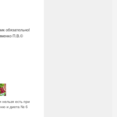
ник обязательно!
именко П.В.©
и нельзя есть при
еню и диета № 6