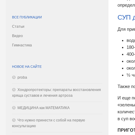
определ
СУП д
ВСЕ ПУБЛИКАЦИИ
Статьи
Для при
Видео
вод
Гимнастика
180
400
око
НОВОЕ НА САЙТЕ
око
½ ч
proba
Также п
Хондропротекторы: препараты восстановления
хряща суставов и лечения артроза
И еще п
«зелены
МЕДИЦИНА как МАТЕМАТИКА
количест
в суп в
Что нужно принести с собой на первую
консультацию
ПРИГО