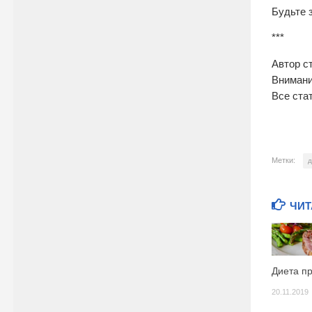
Будьте 
***
Автор с
Внимани
Все ста
Метки:
д
ЧИТ
Диета пр
20.11.2019