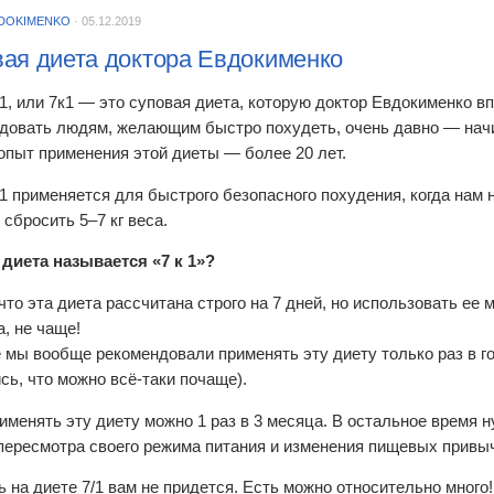
DOKIMENKO
·
05.12.2019
ая диета доктора Евдокименко
/1, или 7к1 — это суповая диета, которую доктор Евдокименко в
довать людям, желающим быстро похудеть, очень давно — начин
 опыт применения этой диеты — более 20 лет.
/1 применяется для быстрого безопасного похудения, когда нам 
сбросить 5–7 кг веса.
диета называется «7 к 1»?
то эта диета рассчитана строго на 7 дней, но использовать ее м
а, не чаще!
 мы вообще рекомендовали применять эту диету только раз в го
сь, что можно всё-таки почаще).
рименять эту диету можно 1 раз в 3 месяца. В остальное время 
 пересмотра своего режима питания и изменения пищевых привы
ь на диете 7/1 вам не придется. Есть можно относительно много!