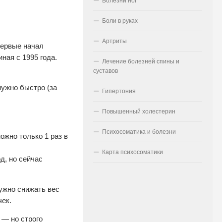
Болезни ног
Боли в руках
Артриты
первые начал
ая с 1995 года.
Лечение болезней спины и
суставов
нужно быстро (за
Гипертония
Повышенный холестерин
Психосоматика и болезни
ожно только 1 раз в
Карта психосоматики
д, но сейчас
нужно снижать вес
чек.
 — но строго