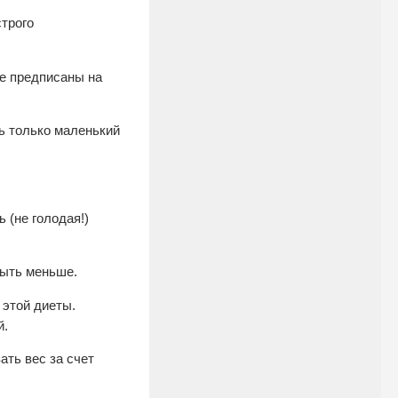
трого
ые предписаны на
ь только маленький
 (не голодая!)
быть меньше.
 этой диеты.
й.
ать вес за счет