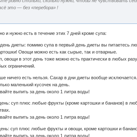
те ровно столько, сколько нужно, чтобы не чувствовать себ
всё это — без «перебора» !
о и нужно есть в течение этих 7 дней кроме супа:
день диеты: помимо супа в первый день диеты вы питаетесь 
артошки! Овощи можно есть как сырые, так и отварные.
уп, овощи в этот день тоже можно есть практически в любых раз
бых ограничений.
ше ничего есть нельзя. Сахар в дни диеты вообще исключается
олько маленький кусочек на день.
вайте выпить за день около 1 литра воды!
день: суп плюс любые фрукты (кроме картошки и бананов) в л
твах.
вайте выпить за день около 1 литра воды!
день: суп плюс любые фрукты и овощи, кроме картошки и банано
вайте выпить за день около 1 литра воды!