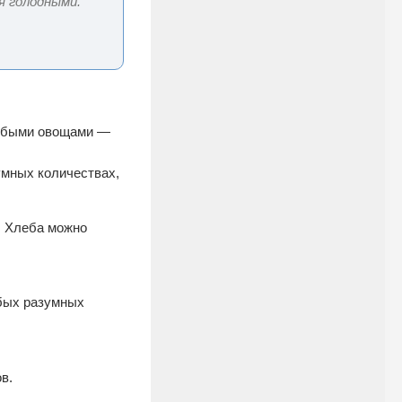
я голодными.
любыми овощами —
умных количествах,
. Хлеба можно
юбых разумных
в.