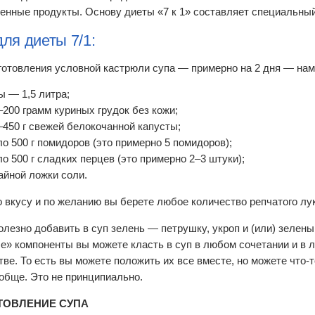
енные продукты. Основу диеты «7 к 1» составляет специальный
ля диеты 7/1:
готовления условной кастрюли супа — примерно на 2 дня — нам
ы — 1,5 литра;
–200 грамм куриных грудок без кожи;
–450 г свежей белокочанной капусты;
ло 500 г помидоров (это примерно 5 помидоров);
ло 500 г сладких перцев (это примерно 2–3 штуки);
айной ложки соли.
о вкусу и по желанию вы берете любое количество репчатого лу
олезно добавить в суп зелень — петрушку, укроп и (или) зелены
е» компоненты вы можете класть в суп в любом сочетании и в
ве. То есть вы можете положить их все вместе, но можете что-то
ообще. Это не принципиально.
ТОВЛЕНИЕ СУПА