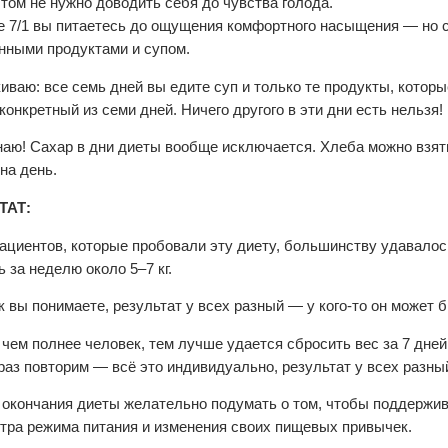
этом не нужно доводить себя до чувства голода.
е 7/1 вы питаетесь до ощущения комфортного насыщения — но с
нными продуктами и супом.
иваю: все семь дней вы едите суп и только те продукты, котор
конкретный из семи дней. Ничего другого в эти дни есть нельзя!
аю! Сахар в дни диеты вообще исключается. Хлеба можно взят
на день.
ТАТ:
пациентов, которые пробовали эту диету, большинству удавалось
 за неделю около 5–7 кг.
ак вы понимаете, результат у всех разный — у кого-то он может 
чем полнее человек, тем лучше удается сбросить вес за 7 дней
раз повторим — всё это индивидуально, результат у всех разны
 окончания диеты желательно подумать о том, чтобы поддержив
тра режима питания и изменения своих пищевых привычек.