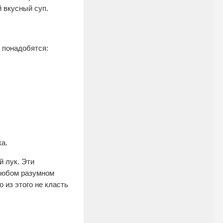
 вкусный суп.
 понадобятся:
ка.
й лук. Эти
 любом разумном
 из этого не класть