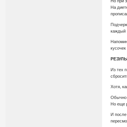
Но при 
На диет
прописа
Подчерк
каждый 
Напомин
кусочек 
РЕЗУЛЬ
Из тех 
сбросить
Хотя, к
Обычно 
Но еще 
И после
пересмо