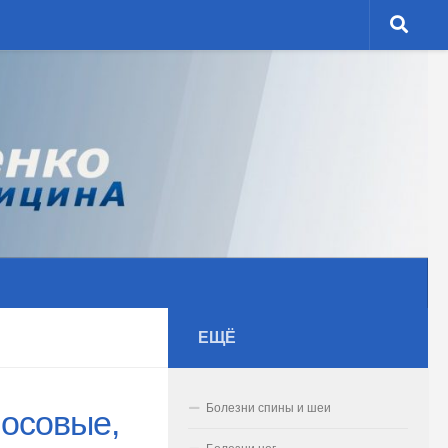
ЕЩЁ
Болезни спины и шеи
носовые,