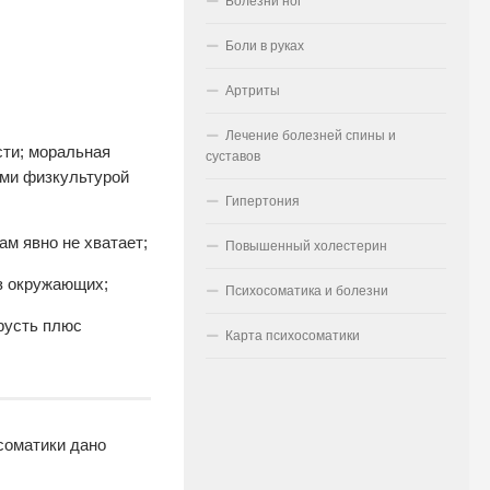
Болезни ног
Боли в руках
Артриты
Лечение болезней спины и
сти; моральная
суставов
ями физкультурой
Гипертония
м явно не хватает;
Повышенный холестерин
из окружающих;
Психосоматика и болезни
грусть плюс
Карта психосоматики
соматики дано