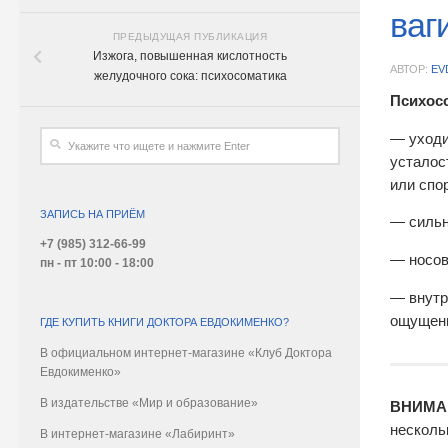
ваг
ПРЕДЫДУЩАЯ ПУБЛИКАЦИЯ
Изжога, повышенная кислотность
АВТОР:
EV
желудочного сока: психосоматика
Психос
— уходи
усталос
или спо
ЗАПИСЬ НА ПРИЁМ
— сильн
+7 (985) 312-66-99
— носов
пн - пт 10:00 - 18:00
— внутр
ощущени
ГДЕ КУПИТЬ КНИГИ ДОКТОРА ЕВДОКИМЕНКО?
В официальном интернет-магазине «Клуб Доктора
Евдокименко»
В издательстве «Мир и образование»
ВНИМА
несколь
В интернет-магазине «Лабиринт»