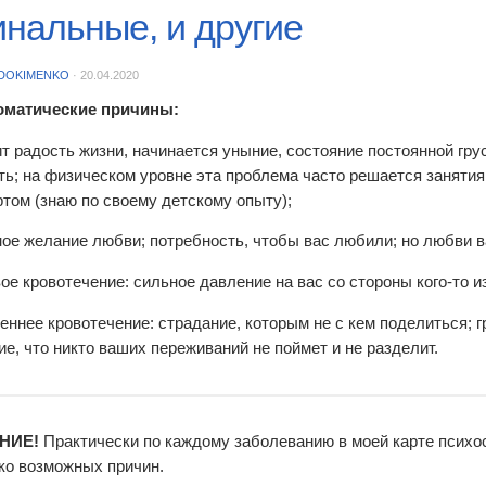
инальные, и другие
DOKIMENKO
·
20.04.2020
оматические причины:
т радость жизни, начинается уныние, состояние постоянной гру
ть; на физическом уровне эта проблема часто решается заняти
ртом (знаю по своему детскому опыту);
ое желание любви; потребность, чтобы вас любили; но любви ва
ое кровотечение: сильное давление на вас со стороны кого-то 
еннее кровотечение: страдание, которым не с кем поделиться; 
е, что никто ваших переживаний не поймет и не разделит.
НИЕ!
Практически по каждому заболеванию в моей карте психо
ко возможных причин.