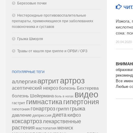
Березовые почки
ЧИТ
Нестероидные противовоспалительные
препараты, применяющиеся при заболеваниях
Изжога,
позвоночника и суставов
кислотн
сока: пс
Грыжа Шморля
20.04.2020
Травы от кашля при гриппе и ОРВИ / ОРЗ
ВНИМАН
образова
ПОПУЛЯРНЫЕ ТЕГИ
рекоменд
артроз
артрит
аллергия
Все имен
Любые со
асептический некроз
болезнь Бехтерева
видео
болезнь Шейермана
боль в ногах
гипертония
гимнастика
гастрит
гонартроз
грипп
грыжа
гипотония
диета
кифоз
давление
депрессия
коксартроз
лекарственные
растения
мениск
мастопатия