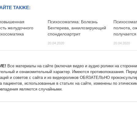
АЙТЕ ТАКЖЕ:
 повышенная
Психосоматика: Болезнь
Психосомат
ость желудочного
Бехтерева, анкилозирующий
полнота, о
ихосоматика
спондилоартрит
получается
20.04.2020
20.04.2020
ИЕ!
Все материалы на сайте (включая видео и аудио ролики на сторонни
тельный и ознакомительный характер. Имеются противопоказания. Пере
аций и советов с сайта и из видеороликов ОБЯЗАТЕЛЬНО проконсультир
а пациентов, использованные в статьях на сайте, изменены по этически
впадения являются случайными.