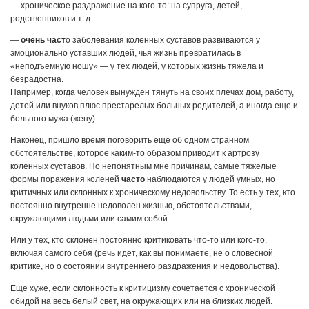
— хроническое раздражение на кого-то: на супруга, детей,
родственников и т. д.
—
очень част
о заболевания коленных суставов развиваются у
эмоционально уставших людей, чья жизнь превратилась в
«неподъемную ношу» — у тех людей, у которых жизнь тяжела и
безрадостна.
Например, когда человек вынужден тянуть на своих плечах дом, работу,
детей или внуков плюс престарелых больных родителей, а иногда еще и
больного мужа (жену).
Наконец, пришло время поговорить еще об одном странном
обстоятельстве, которое каким-то образом приводит к артрозу
коленных суставов. По непонятным мне причинам, самые тяжелые
формы поражения коленей
часто
наблюдаются у людей умных, но
критичных или склонных к хроническому недовольству. То есть у тех, кто
постоянно внутренне недоволен жизнью, обстоятельствами,
окружающими людьми или самим собой.
Или у тех, кто склонен постоянно критиковать что-то или кого-то,
включая самого себя (речь идет, как вы понимаете, не о словесной
критике, но о состоянии внутреннего раздражения и недовольства).
Еще хуже, если склонность к критицизму сочетается с хронической
обидой на весь белый свет, на окружающих или на близких людей.