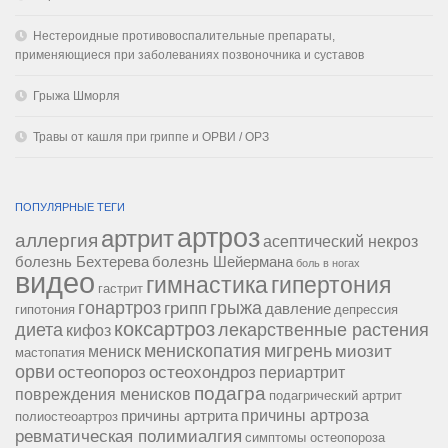
Нестероидные противовоспалительные препараты,
применяющиеся при заболеваниях позвоночника и суставов
Грыжа Шморля
Травы от кашля при гриппе и ОРВИ / ОРЗ
ПОПУЛЯРНЫЕ ТЕГИ
артроз
артрит
аллергия
асептический некроз
болезнь Бехтерева
болезнь Шейермана
боль в ногах
видео
гипертония
гимнастика
гастрит
гонартроз
грипп
грыжа
давление
гипотония
депрессия
коксартроз
диета
лекарственные растения
кифоз
менископатия
мигрень
миозит
мениск
мастопатия
орви
остеопороз
остеохондроз
периартрит
подагра
повреждения менисков
подагрический артрит
причины артроза
причины артрита
полиостеоартроз
ревматическая полимиалгия
симптомы остеопороза