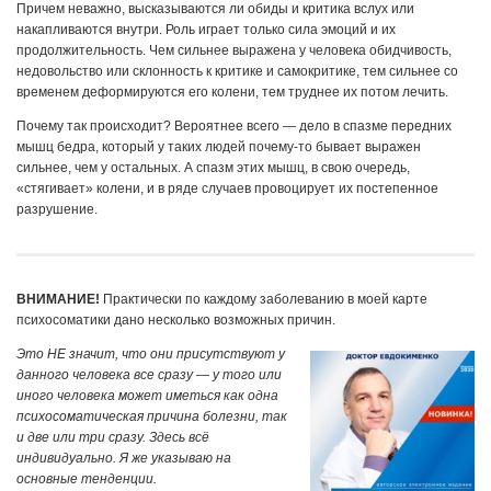
Причем неважно, высказываются ли обиды и критика вслух или
накапливаются внутри. Роль играет только сила эмоций и их
продолжительность. Чем сильнее выражена у человека обидчивость,
недовольство или склонность к критике и самокритике, тем сильнее со
временем деформируются его колени, тем труднее их потом лечить.
Почему так происходит? Вероятнее всего — дело в спазме передних
мышц бедра, который у таких людей почему-то бывает выражен
сильнее, чем у остальных. А спазм этих мышц, в свою очередь,
«стягивает» колени, и в ряде случаев провоцирует их постепенное
разрушение.
ВНИМАНИЕ!
Практически по каждому заболеванию в моей карте
психосоматики дано несколько возможных причин.
Это НЕ значит, что они присутствуют у
данного человека все сразу — у того или
иного человека может иметься как одна
психосоматическая причина болезни, так
и две или три сразу. Здесь всё
индивидуально. Я же указываю на
основные тенденции.