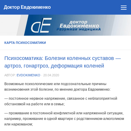
Доктор Евдокименко
Skip to content
КАРТА ПСИХОСОМАТИКИ
Психосоматика: Болезни коленных суставов —
артроз, гонартроз, деформация коленей
АВТОР:
EVDOKIMENKO
·
20.04.2020
Возможные психологические или подсознательные причины
возникновения этой болезни, по мнению доктора Евдокименко:
— постоянное нервное напряжение, связанное с неблагоприятной
обстановкой на работе или в семье;
— проживание в постоянной конфликтной или напряженной ситуации,
например, проживание в одной квартире с родственником-алкоголиком
или наркоманом;