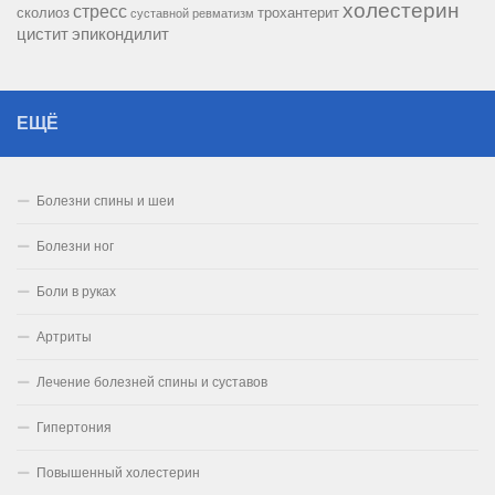
холестерин
стресс
сколиоз
трохантерит
суставной ревматизм
цистит
эпикондилит
ЕЩЁ
Болезни спины и шеи
Болезни ног
Боли в руках
Артриты
Лечение болезней спины и суставов
Гипертония
Повышенный холестерин