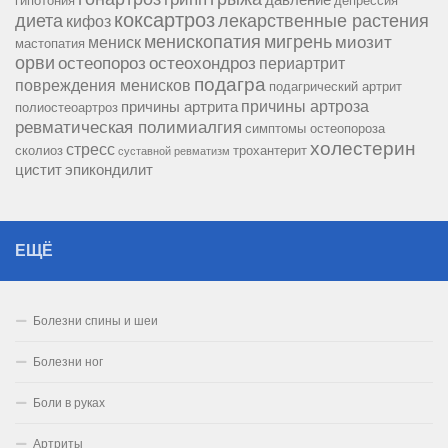
давление
гипотония
депрессия
коксартроз
диета
лекарственные растения
кифоз
менископатия
мигрень
миозит
мениск
мастопатия
орви
остеопороз
остеохондроз
периартрит
подагра
повреждения менисков
подагрический артрит
причины артроза
причины артрита
полиостеоартроз
ревматическая полимиалгия
симптомы остеопороза
холестерин
стресс
сколиоз
трохантерит
суставной ревматизм
цистит
эпикондилит
ЕЩЁ
Болезни спины и шеи
Болезни ног
Боли в руках
Артриты