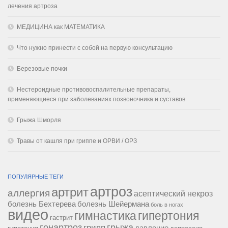
лечения артроза
МЕДИЦИНА как МАТЕМАТИКА
Что нужно принести с собой на первую консультацию
Березовые почки
Нестероидные противовоспалительные препараты,
применяющиеся при заболеваниях позвоночника и суставов
Грыжа Шморля
Травы от кашля при гриппе и ОРВИ / ОРЗ
ПОПУЛЯРНЫЕ ТЕГИ
артроз
артрит
аллергия
асептический некроз
болезнь Бехтерева
болезнь Шейермана
боль в ногах
видео
гипертония
гимнастика
гастрит
гонартроз
грипп
грыжа