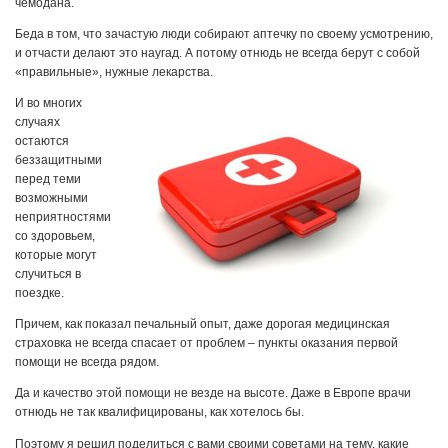
чемодана.
Беда в том, что зачастую люди собирают аптечку по своему усмотрению,
и отчасти делают это наугад. А потому отнюдь не всегда берут с собой
«правильные», нужные лекарства.
И во многих
случаях
остаются
беззащитными
перед теми
возможными
неприятностями
со здоровьем,
которые могут
случиться в
поездке.
Причем, как показал печальный опыт, даже дорогая медицинская
страховка не всегда спасает от проблем – пункты оказания первой
помощи не всегда рядом.
Да и качество этой помощи не везде на высоте. Даже в Европе врачи
отнюдь не так квалифицированы, как хотелось бы.
Поэтому я решил поделиться с вами своими советами на тему, какие