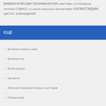
ревматическая полимиалгия
симптомы остеопороза
холестерин
стресс
сколиоз
трохантерит
суставной ревматизм
цистит
эпикондилит
ЕЩЁ
Болезни спины и шеи
Болезни ног
Боли в руках
Артриты
Лечение болезней спины и суставов
Гипертония