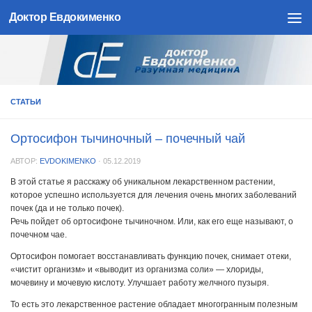
Доктор Евдокименко
Skip to content
СТАТЬИ
Ортосифон тычиночный – почечный чай
АВТОР:
EVDOKIMENKO
·
05.12.2019
В этой статье я расскажу об уникальном лекарственном растении,
которое успешно используется для лечения очень многих заболеваний
почек (да и не только почек).
Речь пойдет об ортосифоне тычиночном. Или, как его еще называют, о
почечном чае.
Ортосифон помогает восстанавливать функцию почек, снимает отеки,
«чистит организм» и «выводит из организма соли» — хлориды,
мочевину и мочевую кислоту. Улучшает работу желчного пузыря.
То есть это лекарственное растение обладает многогранным полезным