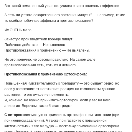
Вот такой немаленький у нас получился список полезных эффектов.
А есть ли у этого лекарственного растения минусы? — например, какие-
то особые побочные эффекты и противопоказания?
Их ОЧЕНЬ мало.
Зачастую производители вообще пишут:
Побочное действие — Не выявлено.
Противопоказания к применению — Не выявлены.
Но это, конечно, не совсем правильно. На самом деле
противопоказания есть, хоть их и немного.
Противопоказания к применению Ортосифона:
Повышенная чувствительность к препарату — это бывает редко, но
если у вас возникает негативная реакция на компоненты данного
растения, то его лучше не применять.
И, конечно, не нужно принимать ортосифон, если у вас на него
аллергия. Впрочем, такое бывает редко.
С осторожностью
нужно применять ортосифон при гипотонии (при
пониженном давлении). А также при гастрите с повышенной
кислотностью и язве желудка — поскольку применение ортосифона
может (нечасто) провоцировать усиление секреции желудочного сока.