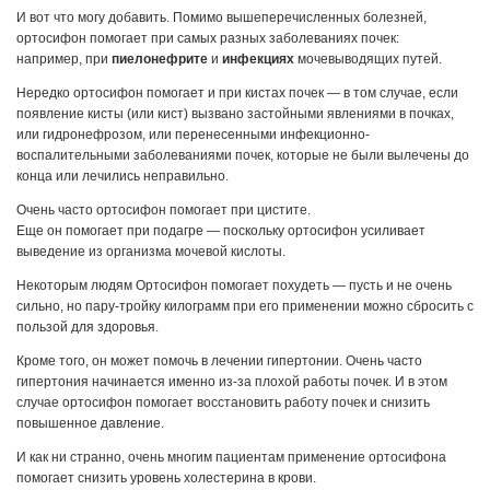
И вот что могу добавить. Помимо вышеперечисленных болезней,
ортосифон помогает при самых разных заболеваниях почек:
например, при
пиелонефрите
и
инфекциях
мочевыводящих путей.
Нередко ортосифон помогает и при кистах почек — в том случае, если
появление кисты (или кист) вызвано застойными явлениями в почках,
или гидронефрозом, или перенесенными инфекционно-
воспалительными заболеваниями почек, которые не были вылечены до
конца или лечились неправильно.
Очень часто ортосифон помогает при цистите.
Еще он помогает при подагре — поскольку ортосифон усиливает
выведение из организма мочевой кислоты.
Некоторым людям Ортосифон помогает похудеть — пусть и не очень
сильно, но пару-тройку килограмм при его применении можно сбросить с
пользой для здоровья.
Кроме того, он может помочь в лечении гипертонии. Очень часто
гипертония начинается именно из-за плохой работы почек. И в этом
случае ортосифон помогает восстановить работу почек и снизить
повышенное давление.
И как ни странно, очень многим пациентам применение ортосифона
помогает снизить уровень холестерина в крови.