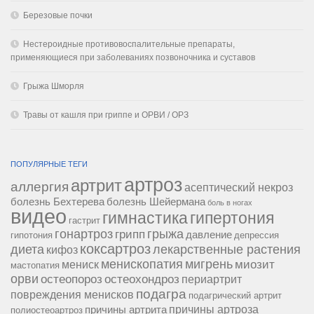
Березовые почки
Нестероидные противовоспалительные препараты,
применяющиеся при заболеваниях позвоночника и суставов
Грыжа Шморля
Травы от кашля при гриппе и ОРВИ / ОРЗ
ПОПУЛЯРНЫЕ ТЕГИ
артроз
артрит
аллергия
асептический некроз
болезнь Бехтерева
болезнь Шейермана
боль в ногах
видео
гипертония
гимнастика
гастрит
гонартроз
грипп
грыжа
давление
гипотония
депрессия
коксартроз
диета
лекарственные растения
кифоз
менископатия
мигрень
миозит
мениск
мастопатия
орви
остеопороз
остеохондроз
периартрит
подагра
повреждения менисков
подагрический артрит
причины артроза
причины артрита
полиостеоартроз