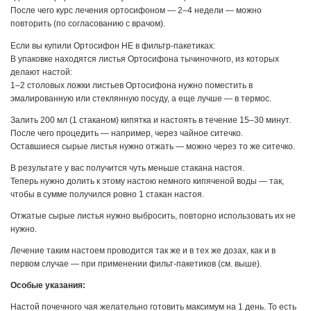
После чего курс лечения ортосифоном — 2–4 недели — можно
повторить (по согласованию с врачом).
Если вы купили Ортосифон НЕ в фильтр-пакетиках:
В упаковке находятся листья Ортосифона тычиночного, из которых
делают настой:
1–2 столовых ложки листьев Ортосифона нужно поместить в
эмалированную или стеклянную посуду, а еще лучше — в термос.
Залить 200 мл (1 стаканом) кипятка и настоять в течение 15–30 минут.
После чего процедить — например, через чайное ситечко.
Оставшиеся сырые листья нужно отжать — можно через то же ситечко.
В результате у вас получится чуть меньше стакана настоя.
Теперь нужно долить к этому настою немного кипяченой воды — так,
чтобы в сумме получился ровно 1 стакан настоя.
Отжатые сырые листья нужно выбросить, повторно использовать их не
нужно.
Лечение таким настоем проводится так же и в тех же дозах, как и в
первом случае — при применении фильт-пакетиков (см. выше).
Особые указания:
Настой почечного чая желательно готовить максимум на 1 день. То есть