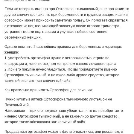
Если же говорить именно про Ортосифон тычиночный, а не про какие-то
другие «почечные чаи», то при беременности и грудном вскармливании
ортосифон может приносить заметную пользу. Он помогает справиться
с отечностью ног, возникающей зачастую после второго триместра,
устраняет мешки под глазами и улучшает общее состояние
беременных женщин.
Однако помните 2 важнейших правила для беременных и кормящих
женщин:
1. употреблять ортосифон нужно с осторожностью, строго по
инструкции и, конечно же, под контролем вашего лечащего врача!
2. при его покупке нужно убедиться, что вы приобретаете именно
Ортосифон тычиночный, а не какое-либо другое средство, которое
также обозначают как «почечный чай».
Как правильно принимать Ортосифон для лечения:
Нужно купить в аптеке Ортосифона тычиночного листья, он же
Почечный чай.
Напоминаю — при его покупке надо убедиться, что вы приобретаете
именно Ортосифон тычиночный, а не какое-либо другое средство,
которое также обозначают как «почечный чай».
Продаваться ортосифон может в фильтр-пакетиках, или россыпью, в