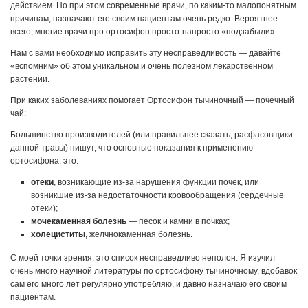
действием. Но при этом современные врачи, по каким-то малопонятным
причинам, назначают его своим пациентам очень редко. Вероятнее
всего, многие врачи про ортосифон просто-напросто «подзабыли».
Нам с вами необходимо исправить эту несправедливость — давайте
«вспомним» об этом уникальном и очень полезном лекарственном
растении.
При каких заболеваниях помогает Ортосифон тычиночный — почечный
чай:
Большинство производителей (или правильнее сказать, расфасовщики
данной травы) пишут, что основные показания к применению
ортосифона, это:
отеки
, возникающие из-за нарушения функции почек, или
возникшие из-за недостаточности кровообращения (сердечные
отеки);
мочекаменная болезнь
— песок и камни в почках;
холециститы
, желчнокаменная болезнь.
С моей точки зрения, это список несправедливо неполон. Я изучил
очень много научной литературы по ортосифону тычиночному, вдобавок
сам его много лет регулярно употребляю, и давно назначаю его своим
пациентам.