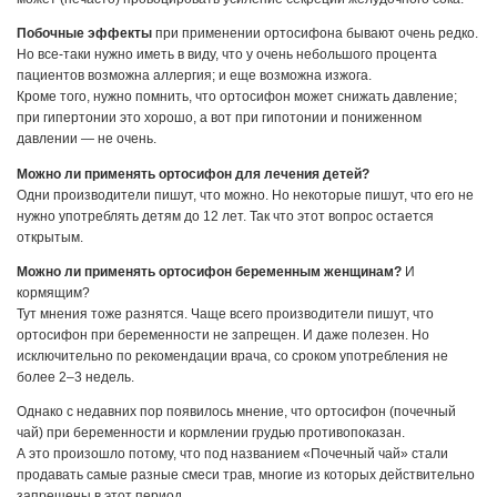
Побочные эффекты
при применении ортосифона бывают очень редко.
Но все-таки нужно иметь в виду, что у очень небольшого процента
пациентов возможна аллергия; и еще возможна изжога.
Кроме того, нужно помнить, что ортосифон может снижать давление;
при гипертонии это хорошо, а вот при гипотонии и пониженном
давлении — не очень.
Можно ли применять ортосифон для лечения детей?
Одни производители пишут, что можно. Но некоторые пишут, что его не
нужно употреблять детям до 12 лет. Так что этот вопрос остается
открытым.
Можно ли применять ортосифон беременным женщинам?
И
кормящим?
Тут мнения тоже разнятся. Чаще всего производители пишут, что
ортосифон при беременности не запрещен. И даже полезен. Но
исключительно по рекомендации врача, со сроком употребления не
более 2–3 недель.
Однако с недавних пор появилось мнение, что ортосифон (почечный
чай) при беременности и кормлении грудью противопоказан.
А это произошло потому, что под названием «Почечный чай» стали
продавать самые разные смеси трав, многие из которых действительно
запрещены в этот период.