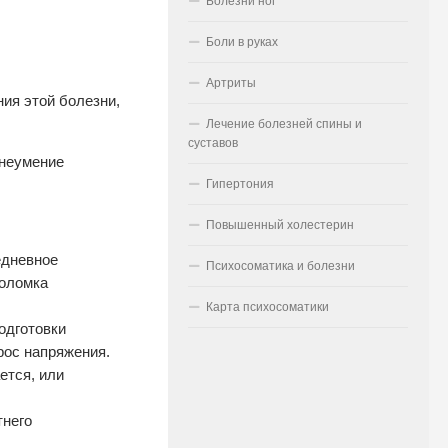
Болезни ног
Боли в руках
Артриты
ия этой болезни,
Лечение болезней спины и
суставов
;неумение
Гипертония
Повышенный холестерин
едневное
Психосоматика и болезни
Поломка
Карта психосоматики
одготовки
рос напряжения.
ется, или
тнего