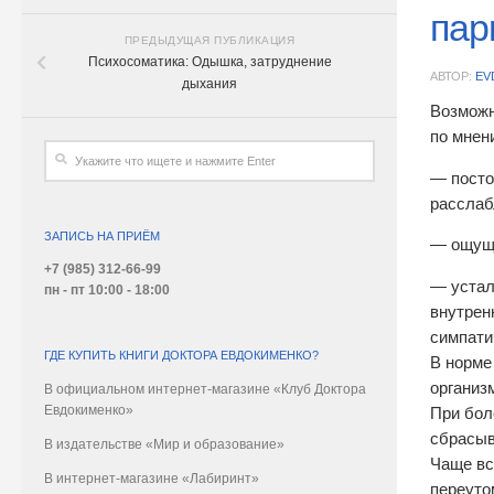
пар
ПРЕДЫДУЩАЯ ПУБЛИКАЦИЯ
Психосоматика: Одышка, затруднение
АВТОР:
EV
дыхания
Возможн
по мнен
— посто
расслаб
ЗАПИСЬ НА ПРИЁМ
— ощуще
+7 (985) 312-66-99
— устал
пн - пт 10:00 - 18:00
внутрен
симпати
ГДЕ КУПИТЬ КНИГИ ДОКТОРА ЕВДОКИМЕНКО?
В норме
организ
В официальном интернет-магазине «Клуб Доктора
Евдокименко»
При бол
сбрасыв
В издательстве «Мир и образование»
Чаще вс
В интернет-магазине «Лабиринт»
переуто