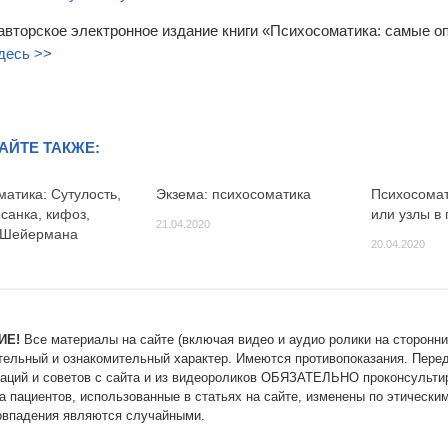
авторское электронное издание книги «Психосоматика: самые 
десь >>
АЙТЕ ТАКЖЕ:
атика: Сутулость,
Экзема: психосоматика
Психосомат
санка, кифоз,
или узлы в
21.04.2020
 Шейермана
20.04.2020
ИЕ!
Все материалы на сайте (включая видео и аудио ролики на сторонни
тельный и ознакомительный характер. Имеются противопоказания. Пере
аций и советов с сайта и из видеороликов ОБЯЗАТЕЛЬНО проконсультир
а пациентов, использованные в статьях на сайте, изменены по этически
впадения являются случайными.