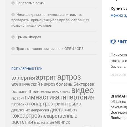
Березовые почки
Купить
Нестероидные противовоспалительные
можно з
препараты, применяющиеся при заболеваниях
позвоночника и суставов
Грыжа Шморля
ЧИТ
Травы от кашля при гриппе и ОРВИ / ОРЗ
Психосом
плохая о
болезнь
ПОПУЛЯРНЫЕ ТЕГИ
артроз
20.04.2020
артрит
аллергия
асептический некроз
болезнь Бехтерева
видео
болезнь Шейермана
боль в ногах
гипертония
гимнастика
ВНИМАН
гастрит
образова
гонартроз
грипп
грыжа
гипотония
рекоменд
диета
кифоз
давление
депрессия
Все имен
коксартроз
лекарственные
Любые со
растения
мениск
мастопатия