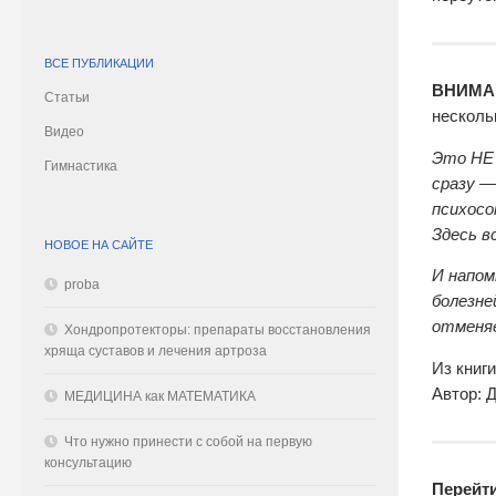
ВСЕ ПУБЛИКАЦИИ
ВНИМА
Статьи
несколь
Видео
Это НЕ 
Гимнастика
сразу —
психосо
Здесь в
НОВОЕ НА САЙТЕ
И напом
proba
болезне
отменя
Хондропротекторы: препараты восстановления
хряща суставов и лечения артроза
Из книг
Автор: 
МЕДИЦИНА как МАТЕМАТИКА
Что нужно принести с собой на первую
консультацию
Перейт