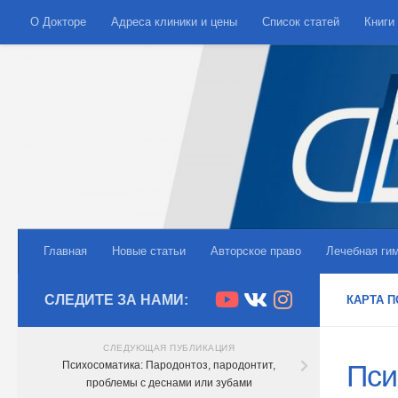
О Докторе
Адреса клиники и цены
Список статей
Книги
Skip to content
Главная
Новые статьи
Авторское право
Лечебная ги
СЛЕДИТЕ ЗА НАМИ:
КАРТА 
СЛЕДУЮЩАЯ ПУБЛИКАЦИЯ
Психосоматика: Пародонтоз, пародонтит,
Пси
проблемы с деснами или зубами