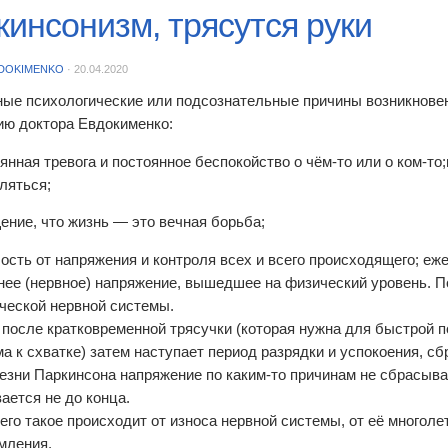
кинсонизм, трясутся руки
DOKIMENKO
·
20.04.2020
ые психологические или подсознательные причины возникновен
ию доктора Евдокименко:
янная тревога и постоянное беспокойство о чём-то или о ком-то
ляться;
ние, что жизнь — это вечная борьба;
ость от напряжения и контроля всех и всего происходящего; еж
нее (нервное) напряжение, вышедшее на физический уровень. 
ческой нервной системы.
 после кратковременной трясучки (которая нужна для быстрой п
ма к схватке) затем наступает период разрядки и успокоения, сб
езни Паркинсона напряжение по каким-то причинам не сбрасыва
ается не до конца.
его такое происходит от износа нервной системы, от её многоле
мления.