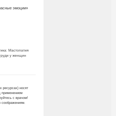
опасные эмоции»
ика: Мастопатия
 груди у женщин
х ресурсах) носят
д применением
уйтесь с врачом!
м соображениям.