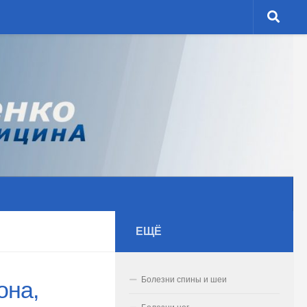
ЕЩЁ
Болезни спины и шеи
она,