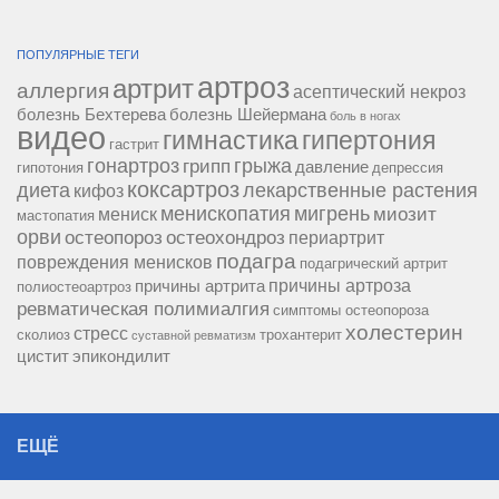
ПОПУЛЯРНЫЕ ТЕГИ
артроз
артрит
аллергия
асептический некроз
болезнь Бехтерева
болезнь Шейермана
боль в ногах
видео
гипертония
гимнастика
гастрит
гонартроз
грипп
грыжа
давление
гипотония
депрессия
коксартроз
диета
лекарственные растения
кифоз
менископатия
мигрень
миозит
мениск
мастопатия
орви
остеопороз
остеохондроз
периартрит
подагра
повреждения менисков
подагрический артрит
причины артроза
причины артрита
полиостеоартроз
ревматическая полимиалгия
симптомы остеопороза
холестерин
стресс
сколиоз
трохантерит
суставной ревматизм
цистит
эпикондилит
ЕЩЁ