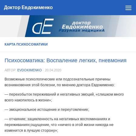
Доктор Евдокименко
Skip to content
КАРТА ПСИХОСОМАТИКИ
Психосоматика: Воспаление легких, пневмония
АВТОР:
EVDOKIMENKO
·
20.04.2020
Возможные психологические или подсознательные причины
возникновения этой болезни, по мнению доктора Евдокименко:
— переизбыток переживаний и негативных эмоций, «слишком много
всего накопилось в жизни»;
— эмоциональное истощение и переутомление;
— отчаяние; зацикленность на негативных воспоминаниях и
переживаниях;ощущение, что «ничего в этой жизни никогда не
изменится в лучшую сторону»;