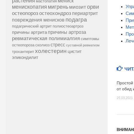
растения
мениск
мастопатия
менископатия
мигрень
миозит
орви
Упр
остеопороз
остеохондроз
периартрит
Сим
подагра
повреждения менисков
При
подагрический артрит
полиостеоартроз
Мет
причины артроза
причины артрита
Про
ревматическая полимиалгия
симптомы
Леч
стресс
остеопороза
сколиоз
суставной ревматизм
холестерин
цистит
трохантерит
эпикондилит
ЧИТ
Простой
от обид 
25.03.2021
ВНИМАН