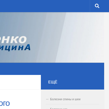
ЕЩЁ
Болезни спины и шеи
ого