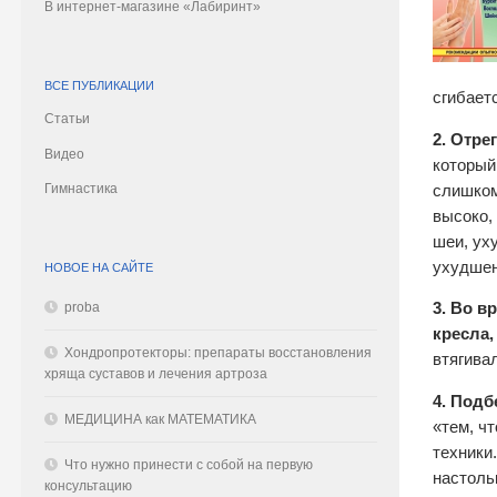
В интернет-магазине «Лабиринт»
ВСЕ ПУБЛИКАЦИИ
сгибает
Статьи
2. Отре
Видео
который
Гимнастика
слишком
высоко,
шеи, ух
ухудшен
НОВОЕ НА САЙТЕ
proba
3. Во в
кресла,
Хондропротекторы: препараты восстановления
втягива
хряща суставов и лечения артроза
4. Подб
МЕДИЦИНА как МАТЕМАТИКА
«тем, ч
техники
Что нужно принести с собой на первую
настоль
консультацию