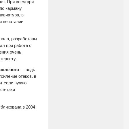
ет. При всем при
 по карману
авиатура, в
и печатании
нала, разработаны
ал при работе с
ения очень
тернету.
 соленого
— ведь
силение отеков, в
от соли нужно
се-таки
убликована в 2004