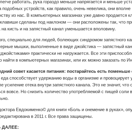
 легче работать, рука гораздо меньше напрягается и меньше уста
а подобных устройств, как правило, очень невелика, они вполне
ству из нас. В компьютерных магазинах уже давно продается кл
 клавиши сделаны под наклоном — они расположены так, что пр
а на кисть и на запястный канал уменьшается вполовину.
ого, специально для людей, болеющих синдромом запястного ка
ерные мышки, выполненные в виде джойстика — запястный кан
«джойстиками» практически не нагружается. Все эти приспособл
о найти в компьютерных магазинах, или их можно заказать по Ин
едний совет касается питания: постарайтесь есть поменьше
 еда способствует удержанию воды в организме и провоцирует у
е усиление отека внутри запястного канала. Это не значит, что 
ься вовсе. Но снизить количество употребляемой с пищей соли в
ьно.
доктора Евдокименко© для книги «Боль и онемение в руках», оп
тредактирована в 2011 г. Все права защищены.
 ДАЛЕЕ: