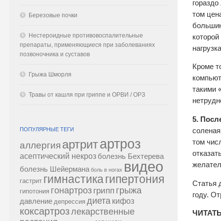
гораздо
том цен
Березовые почки
большин
Нестероидные противовоспалительные
которой
препараты, применяющиеся при заболеваниях
нагрузк
позвоночника и суставов
Кроме т
Грыжа Шморля
компьют
такими 
Травы от кашля при гриппе и ОРВИ / ОРЗ
нетрудн
5. Посл
ПОПУЛЯРНЫЕ ТЕГИ
соленая
артроз
том числ
артрит
аллергия
отказат
асептический некроз
болезнь Бехтерева
видео
желател
болезнь Шейермана
боль в ногах
гипертония
гимнастика
гастрит
Статья 
гонартроз
грипп
грыжа
гипотония
году. О
диета
кифоз
давление
депрессия
коксартроз
лекарственные
ЧИТАТЬ