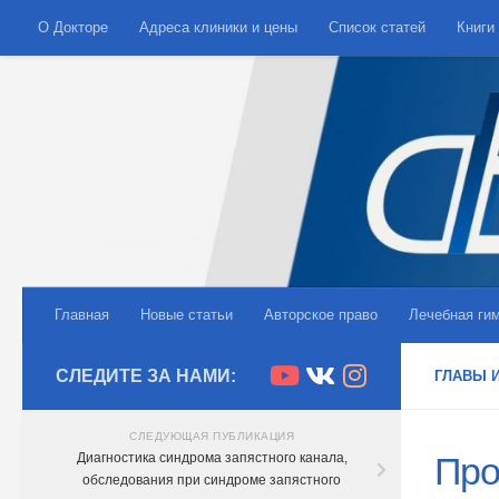
О Докторе
Адреса клиники и цены
Список статей
Книги
Skip to content
Главная
Новые статьи
Авторское право
Лечебная ги
СЛЕДИТЕ ЗА НАМИ:
ГЛАВЫ И
СЛЕДУЮЩАЯ ПУБЛИКАЦИЯ
Диагностика синдрома запястного канала,
Про
обследования при синдроме запястного