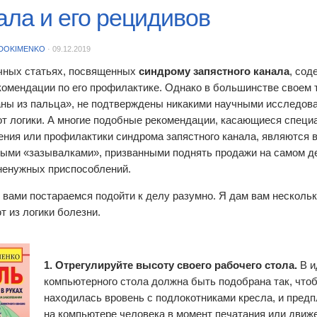
ала и его рецидивов
DOKIMENKO
·
09.12.2019
чных статьях, посвященных
синдрому запястного канала
, сод
комендации по его профилактике. Однако в большинстве своем 
ны из пальца», не подтверждены никакими научными исследова
от логики. А многие подобные рекомендации, касающиеся специ
ения или профилактики синдрома запястного канала, являются в
ыми «зазывалками», призванными поднять продажи на самом д
ненужных приспособлений.
 вами постараемся подойти к делу разумно. Я дам вам нескольк
т из логики болезни.
1. Отрегулируйте высоту своего рабочего стола.
В и
компьютерного стола должна быть подобрана так, чтоб
находилась вровень с подлокотниками кресла, и пред
на компьютере человека в момент печатания или дви