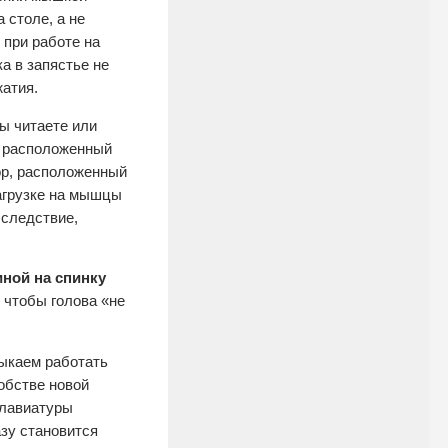
 столе, а не
 при работе на
а в запястье не
жатия.
вы читаете или
, расположенный
тор, расположенный
нагрузке на мышцы
 следствие,
иной на спинку
 чтобы голова «не
ыкаем работать
добстве новой
клавиатуры
азу становится