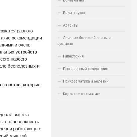
Болезни ног
Боли в руках
Артриты
ержатся разного
такие рекомендации
Лечение болезней спины и
суставов
ниями и очень
альных устройств
Гипертония
сего-навсего
еле бесполезных и
Повышенный холестерин
Психосоматика и болезни
о советов, которые
Карта психосоматики
деале высота
ы его поверхность
плечья работающего
жений мышкой