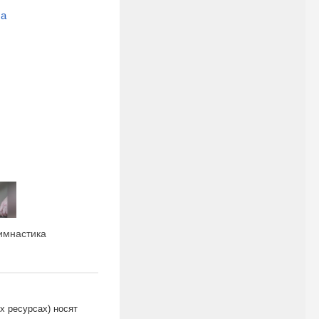
ла
имнастика
х ресурсах) носят