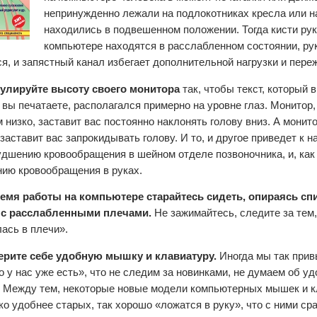
непринужденно лежали на подлокотниках кресла или на
находились в подвешенном положении. Тогда кисти рук
компьютере находятся в расслабленном состоянии, рук
ся, и запястный канал избегает дополнительной нагрузки и пере
гулируйте высоту своего монитора
так, чтобы текст, который 
 вы печатаете, располагался примерно на уровне глаз. Монитор
 низко, заставит вас постоянно наклонять голову вниз. А мони
 заставит вас запрокидывать голову. И то, и другое приведет к 
удшению кровообращения в шейном отделе позвоночника, и, как
ию кровообращения в руках.
ремя работы на компьютере старайтесь сидеть, опираясь сп
 с расслабленными плечами.
Не зажимайтесь, следите за тем,
лась в плечи».
ерите себе удобную мышку и клавиатуру.
Иногда мы так прив
то у нас уже есть», что не следим за новинками, не думаем об у
. Между тем, некоторые новые модели компьютерных мышек и 
ко удобнее старых, так хорошо «ложатся в руку», что с ними ср