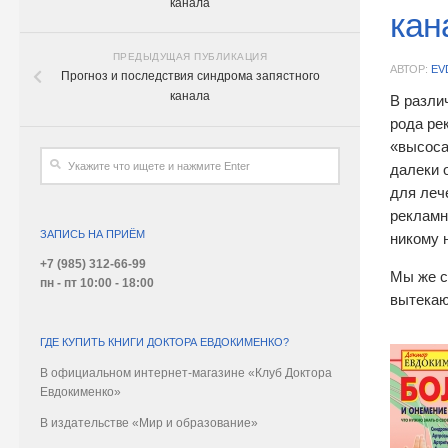
канала
кан
ПРЕДЫДУЩАЯ ПУБЛИКАЦИЯ
АВТОР:
EV
Прогноз и последствия синдрома запястного
канала
В разли
рода ре
«высоса
далеки 
для леч
рекламн
ЗАПИСЬ НА ПРИЁМ
никому 
+7 (985) 312-66-99
Мы же с
пн - пт 10:00 - 18:00
вытекаю
ГДЕ КУПИТЬ КНИГИ ДОКТОРА ЕВДОКИМЕНКО?
В официальном интернет-магазине «Клуб Доктора
Евдокименко»
В издательстве «Мир и образование»