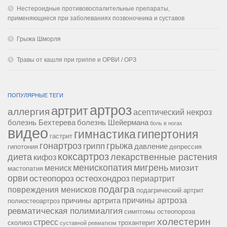
Нестероидные противовоспалительные препараты,
применяющиеся при заболеваниях позвоночника и суставов
Грыжа Шморля
Травы от кашля при гриппе и ОРВИ / ОРЗ
ПОПУЛЯРНЫЕ ТЕГИ
артроз
артрит
аллергия
асептический некроз
болезнь Бехтерева
болезнь Шейермана
боль в ногах
видео
гипертония
гимнастика
гастрит
гонартроз
грипп
грыжа
давление
гипотония
депрессия
коксартроз
диета
лекарственные растения
кифоз
менископатия
мигрень
миозит
мениск
мастопатия
орви
остеопороз
остеохондроз
периартрит
подагра
повреждения менисков
подагрический артрит
причины артроза
причины артрита
полиостеоартроз
ревматическая полимиалгия
симптомы остеопороза
холестерин
стресс
сколиоз
трохантерит
суставной ревматизм