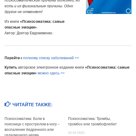
психосоматические причины болезней, но
есть и их физикальные причины. Одно
другое не отменяет!
Из книги
«Психосоматика: самые
опасные эмоции»
.
Автор: Доктор Евдокименко.
Перейти
к
полному списку заболеваний >>
Купить
авторское электронное издание книги
«Психосоматика: самые
опасные эмоции»
можно здесь >>
ЧИТАЙТЕ ТАКЖЕ:
Психосоматика: Боли в
Психосоматика: Тромбы,
пояснице с прострелом в ногу –
тромбоз или тромбофлебит
воспаление бедренного или
20.04.2020
седалищного нерва