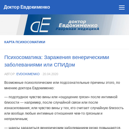
Доктор Евдокименко
Skip to content
КАРТА ПСИХОСОМАТИКИ
Психосоматика: Заражения венерическими
заболеваниями или СПИДом
АВТОР:
EVDOKIMENKO
·
20.04.2020
Возможные психологические или подсознательные причины этого, по
мнению доктора Евдокименко:
— подспудное чувство вины или «ощущение грязи» после интимной
близости — например, после случайной связи или после
изнасилования; или чувство вины у тех, кто считает случайную близость
или вообще любые интимные отношения чем-то грязным и
неприличным;
— шансы заразиться венерическим заболеванием резко повышаются,