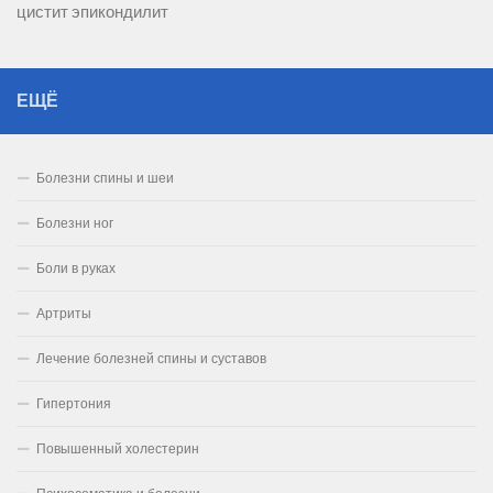
цистит
эпикондилит
ЕЩЁ
Болезни спины и шеи
Болезни ног
Боли в руках
Артриты
Лечение болезней спины и суставов
Гипертония
Повышенный холестерин