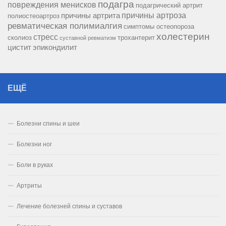
подагра
повреждения менисков
подагрический артрит
причины артроза
причины артрита
полиостеоартроз
ревматическая полимиалгия
симптомы остеопороза
холестерин
стресс
сколиоз
трохантерит
суставной ревматизм
цистит
эпикондилит
ЕЩЁ
Болезни спины и шеи
Болезни ног
Боли в руках
Артриты
Лечение болезней спины и суставов