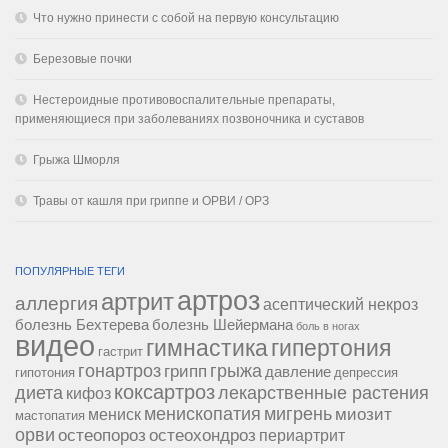
Что нужно принести с собой на первую консультацию
Березовые почки
Нестероидные противовоспалительные препараты,
применяющиеся при заболеваниях позвоночника и суставов
Грыжа Шморля
Травы от кашля при гриппе и ОРВИ / ОРЗ
ПОПУЛЯРНЫЕ ТЕГИ
артроз
артрит
аллергия
асептический некроз
болезнь Бехтерева
болезнь Шейермана
боль в ногах
видео
гипертония
гимнастика
гастрит
гонартроз
грипп
грыжа
давление
гипотония
депрессия
коксартроз
диета
лекарственные растения
кифоз
менископатия
мигрень
миозит
мениск
мастопатия
орви
остеопороз
остеохондроз
периартрит