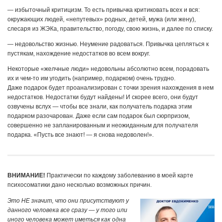
— избыточный критицизм. То есть привычка критиковать всех и вся:
окружающих людей, «непутевых» родных, детей, мужа (или жену),
слесаря из ЖЭКа, правительство, погоду, свою жизнь, и далее по списку.
— недовольство жизнью. Неумение радоваться. Привычка цепляться к
пустякам, нахождение недостатков во всем вокруг.
Некоторые «желчные люди» недовольны абсолютно всем, порадовать
их и чем-то им угодить (например, подарком) очень трудно.
Даже подарок будет проанализирован с точки зрения нахождения в нем
недостатков. Недостатки будут найдены! И скорее всего, они будут
озвучены вслух — чтобы все знали, как получатель подарка этим
подарком разочарован. Даже если сам подарок был сюрпризом,
совершенно не запланированным и неожиданным для получателя
подарка. «Пусть все знают! — я снова недоволен!».
ВНИМАНИЕ!
Практически по каждому заболеванию в моей карте
психосоматики дано несколько возможных причин.
Это НЕ значит, что они присутствуют у
данного человека все сразу — у того или
иного человека может иметься как одна