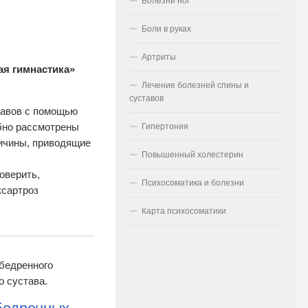
Болезни ног
Боли в руках
Артриты
ая гимнастика»
Лечение болезней спины и
суставов
тавов с помощью
бно рассмотрены
Гипертония
ричины, приводящие
Повышенный холестерин
оверить,
Психосоматика и болезни
ксартроз
Карта психосоматики
обедренного
о сустава.