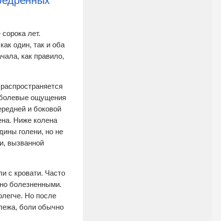
бедренных
 сорока лет.
ак один, так и оба
чала, как правило,
 распространяется
е болевые ощущения
ередней и боковой
ена. Ниже колена
дины голени, но не
и, вызванной
и с кровати. Часто
нно болезненными.
олегче. Но после
лежа, боли обычно