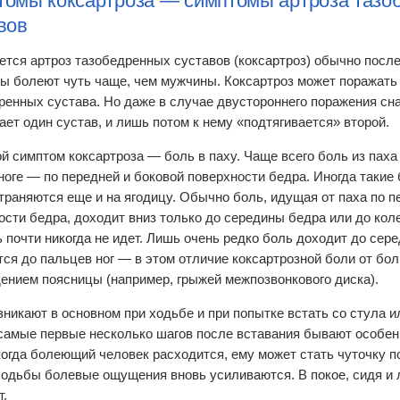
омы коксартроза — симптомы артроза тазо
вов
ется артроз тазобедренных суставов (коксартроз) обычно после
 болеют чуть чаще, чем мужчины. Коксартроз может поражать к
ренных сустава. Но даже в случае двустороннего поражения сна
ает один сустав, и лишь потом к нему «подтягивается» второй.
й симптом коксартроза — боль в паху. Чаще всего боль из паха
 ноге — по передней и боковой поверхности бедра. Иногда таки
траняются еще и на ягодицу. Обычно боль, идущая от паха по п
ости бедра, доходит вниз только до середины бедра или до кол
ь почти никогда не идет. Лишь очень редко боль доходит до сере
тся до пальцев ног — в этом отличие коксартрозной боли от бол
ением поясницы (например, грыжей межпозвонкового диска).
зникают в основном при ходьбе и при попытке встать со стула ил
самые первые несколько шагов после вставания бывают особе
когда болеющий человек расходится, ему может стать чуточку п
ходьбы болевые ощущения вновь усиливаются. В покое, сидя и 
т.