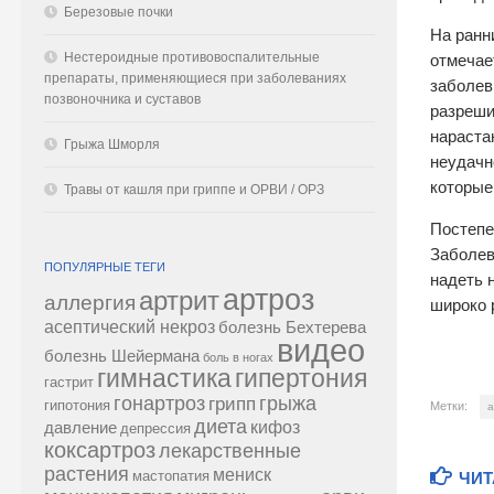
Березовые почки
На ранн
Нестероидные противовоспалительные
отмечае
препараты, применяющиеся при заболеваниях
заболев
позвоночника и суставов
разреши
нараста
Грыжа Шморля
неудачн
которые
Травы от кашля при гриппе и ОРВИ / ОРЗ
Постепе
Заболевш
ПОПУЛЯРНЫЕ ТЕГИ
надеть 
артроз
артрит
аллергия
широко 
асептический некроз
болезнь Бехтерева
видео
болезнь Шейермана
боль в ногах
гипертония
гимнастика
гастрит
гонартроз
грипп
грыжа
гипотония
Метки:
а
диета
кифоз
давление
депрессия
коксартроз
лекарственные
растения
мениск
мастопатия
ЧИТ