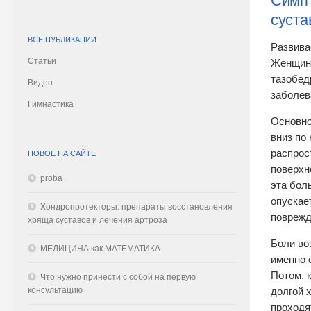
Симпт
суста
ВСЕ ПУБЛИКАЦИИ
Развива
Статьи
Женщины
тазобед
Видео
заболев
Гимнастика
Основно
вниз по
распрос
НОВОЕ НА САЙТЕ
поверхн
proba
эта бол
опускае
Хондропротекторы: препараты восстановления
поврежд
хряща суставов и лечения артроза
Боли во
МЕДИЦИНА как МАТЕМАТИКА
именно 
Потом, 
Что нужно принести с собой на первую
консультацию
долгой 
проходя