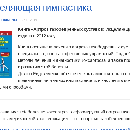
еляющая гимнастика
DOKIMENKO
·
22.11.2019
Книга «Артроз тазобедренных суставов: Исцеляющ
издана в 2012 году.
Книга посвящена лечению артроза тазобедренных сус
специальных, очень эффективных упражнений. Подро
методы лечения и диагностики коксартроза, а также п
к развитию этой болезни.
Доктор Евдокименко объясняет, как самостоятельно пр
правильный ли диагноз вам поставили, и как лечить ко
ыми способами.
названия этой болезни: коксартроз, деформирующий артроз таз
, по американской классификации — остеоартрит тазобедренног