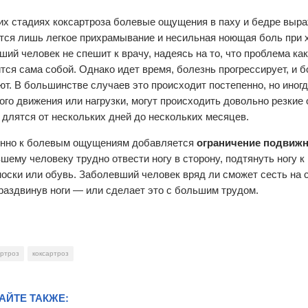
их стадиях коксартроза болевые ощущения в паху и бедре выр
тся лишь легкое прихрамывание и несильная ноющая боль при 
ший человек не спешит к врачу, надеясь на то, что проблема ка
тся сама собой. Однако идет время, болезнь прогрессирует, и
ют. В большинстве случаев это происходит постепенно, но иногд
ого движения или нагрузки, могут происходить довольно резкие 
 длятся от нескольких дней до нескольких месяцев.
нно к болевым ощущениям добавляется
ограничение подвижн
е­му человеку трудно отвести ногу в сторону, подтянуть ногу к 
носки или обувь. Заболевший человек вряд ли сможет сесть на 
раздвинув ноги — или сделает это с большим трудом.
ртроз
коксартроз
АЙТЕ ТАКЖЕ: