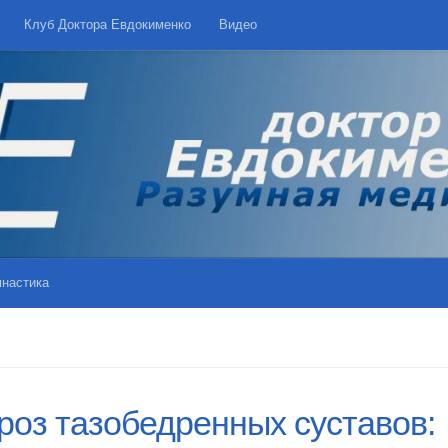
Клуб Доктора Евдокименко
Видео
мнастика
роз тазобедренных суставов: