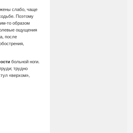
ажены слабо, чаще
ходьбе. Поэтому
ким-то образом
 болевые ощущения
а, после
обострения,
ости
больной ноги.
груди; трудно
стул «верхом»,