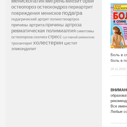
менископатия
мигрень
миозит
орви
остеопороз
остеохондроз
периартрит
подагра
повреждения менисков
подагрический артрит
полиостеоартроз
причины артроза
причины артрита
ревматическая полимиалгия
симптомы
стресс
остеопороза
сколиоз
суставной ревматизм
холестерин
цистит
трохантерит
эпикондилит
Боль в с
боль в 
20.11.2019
ВНИМАН
образова
рекоменд
Все имен
Любые со