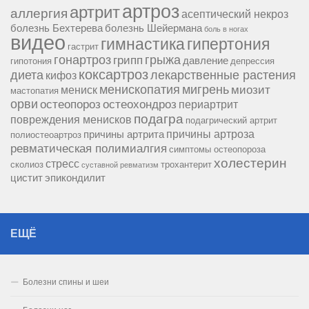
артроз
артрит
аллергия
асептический некроз
болезнь Бехтерева
болезнь Шейермана
боль в ногах
видео
гипертония
гимнастика
гастрит
гонартроз
грипп
грыжа
давление
гипотония
депрессия
коксартроз
диета
лекарственные растения
кифоз
менископатия
мигрень
миозит
мениск
мастопатия
орви
остеопороз
остеохондроз
периартрит
подагра
повреждения менисков
подагрический артрит
причины артроза
причины артрита
полиостеоартроз
ревматическая полимиалгия
симптомы остеопороза
холестерин
стресс
сколиоз
трохантерит
суставной ревматизм
цистит
эпикондилит
ЕЩЁ
Болезни спины и шеи