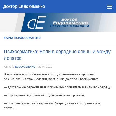
Доктор Евдокименко
Skip to content
КАРТА ПСИХОСОМАТИКИ
Психосоматика: Боли в середине спины и между
лопаток
АВТОР:
EVDOKIMENKO
·
20.04.2020
Возможные психологические или подсознательные причины
возникновения этой болезни, по мнению доктора Евдокименко:
— длительные переживания и привычка принимать всё близко к сердцу;
— грусть, печаль, отчаяние, подавленное настроение;
— ощущение «жизнь совершенно безрадостна» или «у меня всё
плохо».