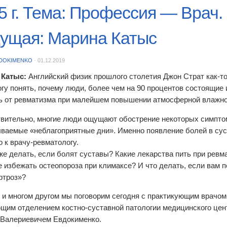
5 г. Тема: Профессия — Врач.
ущая: Марина Катыс
DOKIMENKO
·
01.12.2019
 Катыс:
Английский физик прошлого столетия Джон Страт как-то
огу понять, почему люди, более чем на 90 процентов состоящие
ь от ревматизма при малейшем повышении атмосферной влажно
твительно, многие люди ощущают обострение некоторых симпто
ываемые «неблагоприятные дни». Именно появление болей в сус
о к врачу-ревматологу.
 же делать, если болят суставы? Какие лекарства пить при ревм
 избежать остеопороза при климаксе? И что делать, если вам п
ртроз»?
 и многом другом мы поговорим сегодня с практикующим врачом
щим отделением костно-суставной патологии медицинского це
Валериевичем Евдокименко.