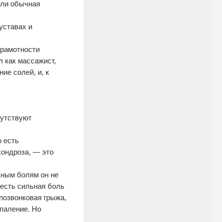
ели обычная
уставах и
грамотности
 как массажист,
ие солей, и, к
путствуют
 есть
хондроза, — это
ьным болям он не
 есть сильная боль
жпозвонковая грыжа,
паление. Но