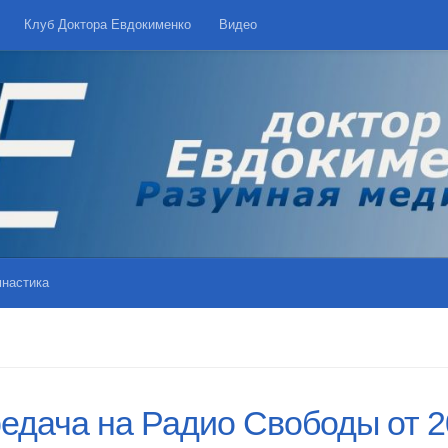
Клуб Доктора Евдокименко
Видео
мнастика
едача на Радио Свободы от 2