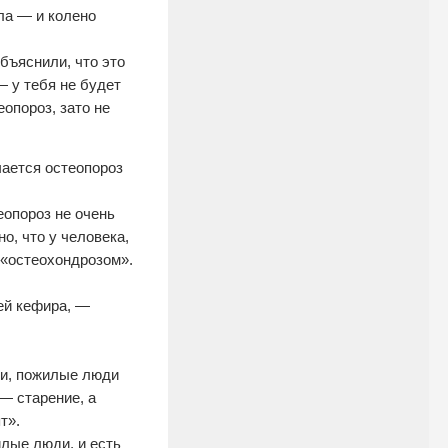
ла — и колено
объяснили, что это
 у тебя не будет
опороз, зато не
чается остеопороз
еопороз не очень
о, что у человека,
 «остеохондрозом».
пей кефира, —
ли, пожилые люди
 — старение, а
т».
лые люди, и есть