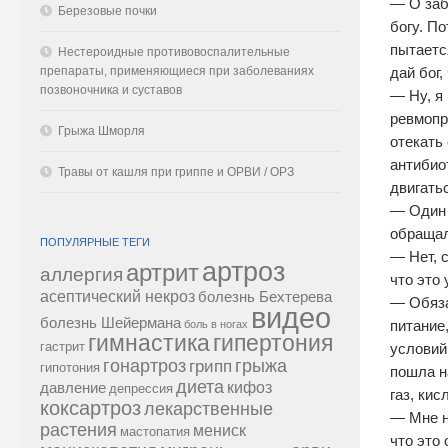
— О заб
Березовые почки
богу. П
пытается
Нестероидные противовоспалительные
препараты, применяющиеся при заболеваниях
дай бог,
позвоночника и суставов
— Ну, я
ревмопр
Грыжа Шморля
отекать
антибио
Травы от кашля при гриппе и ОРВИ / ОРЗ
двигать
— Один 
обращал
ПОПУЛЯРНЫЕ ТЕГИ
— Нет, 
артроз
артрит
аллергия
что это
асептический некроз
болезнь Бехтерева
— Обяза
видео
болезнь Шейермана
питание
боль в ногах
гипертония
гимнастика
гастрит
условий
гонартроз
грипп
грыжа
гипотония
пошла н
диета
кифоз
давление
депрессия
газ, кис
коксартроз
лекарственные
— Мне н
растения
мениск
мастопатия
что это 