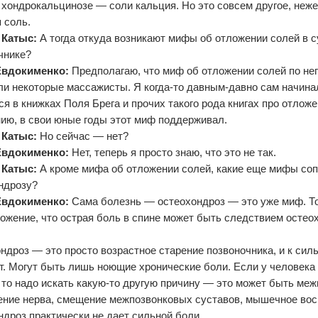
 хондрокальцинозе — соли кальция. Но это совсем другое, неж
 соль.
 Катыс:
А тогда откуда возникают мифы об отложении солей в с
чнике?
Евдокименко:
Предполагаю, что миф об отложении солей по не
ли некоторые массажисты. Я когда-то давным-давно сам начинал
я в книжках Поля Брега и прочих такого рода книгах про отложен
ию, в свои юные годы этот миф поддерживал.
 Катыс:
Но сейчас — нет?
Евдокименко:
Нет, теперь я просто знаю, что это не так.
 Катыс:
А кроме мифа об отложении солей, какие еще мифы со
ндрозу?
Евдокименко:
Сама болезнь — остеохондроз — это уже миф. То
ожение, что острая боль в спине может быть следствием остео
ндроз — это просто возрастное старение позвоночника, и к сил
т. Могут быть лишь ноющие хронические боли. Если у человека
, то надо искать какую-то другую причину — это может быть ме
ние нерва, смещение межпозвонковых суставов, мышечное вос
ндроз практически не дает сильной боли.