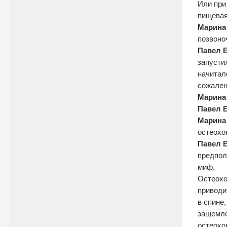
Или при
пищевая
Марина
позвоно
Павел 
запусти
начиталс
сожален
Марина
Павел 
Марина
остеохо
Павел 
предпол
миф.
Остеохо
приводи
в спине
защемле
остеохо