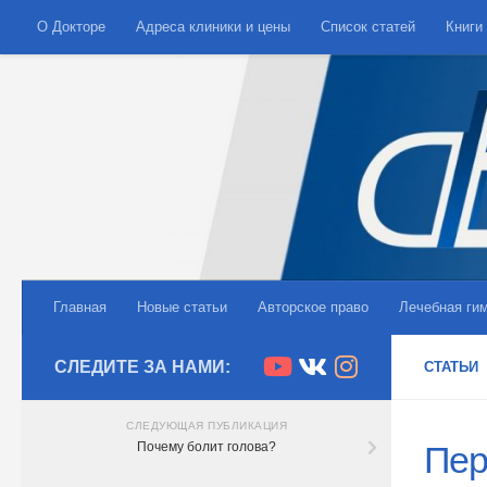
О Докторе
Адреса клиники и цены
Список статей
Книги
Skip to content
Главная
Новые статьи
Авторское право
Лечебная ги
СЛЕДИТЕ ЗА НАМИ:
СТАТЬИ
СЛЕДУЮЩАЯ ПУБЛИКАЦИЯ
Почему болит голова?
Пер