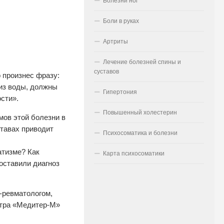
Болезни ног
Боли в руках
Артриты
Лечение болезней спины и
суставов
 произнес фразу:
 из воды, должны
Гипертония
сти».
Повышенный холестерин
мов этой болезни в
тавах приводит
Психосоматика и болезни
атизме? Как
Карта психосоматики
оставили диагноз
-ревматологом,
нтра «Медитер-М»