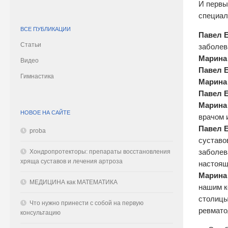
И первы
специа
ВСЕ ПУБЛИКАЦИИ
Павел 
Статьи
заболев
Марина
Видео
Павел 
Гимнастика
Марина
Павел 
Марина
НОВОЕ НА САЙТЕ
врачом 
Павел 
proba
суставо
Хондропротекторы: препараты восстановления
заболев
хряща суставов и лечения артроза
настоящ
Марина
МЕДИЦИНА как МАТЕМАТИКА
нашим к
столицы
Что нужно принести с собой на первую
ревмато
консультацию