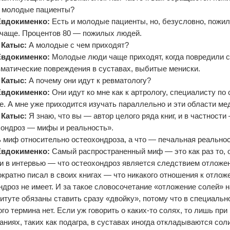
с молодые пациенты?
Евдокименко:
Есть и молодые пациенты, но, безусловно, пож
 чаще. Процентов 80 — пожилых людей.
 Катыс:
А молодые с чем приходят?
Евдокименко:
Молодые люди чаще приходят, когда повредили св
вматические повреждения в суставах, выбитые мениски.
 Катыс:
А почему они идут к ревматологу?
Евдокименко:
Они идут ко мне как к артрологу, специалисту по 
е. А мне уже приходится изучать параллельно и эти области ме
 Катыс:
Я знаю, что вы — автор целого ряда книг, и в частности
ондроз — мифы и реальность».
ь миф относительно остеохондроза, а что — печальная реально
Евдокименко:
Самый распространенный миф — это как раз то, о
 в интервью — что остеохондроз является следствием отложен
ократно писал в своих книгах — что никакого отношения к отло
ндроз не имеет. И за такое словосочетание «отложение солей» н
итуте обязаны ставить сразу «двойку», потому что в специальн
го термина нет. Если уж говорить о каких-то солях, то лишь при
аниях, таких как подагра, в суставах иногда откладываются сол