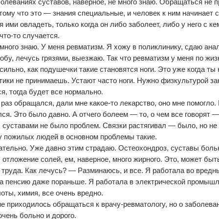
олеваниях суставов, наверное, не много знаю. Обращаться не 
отому что это — знания специальные, и человек к ним начинает 
 ими овладеть, только когда он либо заболеет, либо у него с кем
 что-то случается.
 много знаю. У меня ревматизм. Я хожу в поликлинику, сдаю ана
обу, лечусь грязями, выезжаю. Так что ревматизм у меня по жизн
 сильно, как подушечки такие становятся ноги. Это уже когда ты
тики не принимаешь. Устают часто ноги. Нужно физкультурой з
ся, тогда будет все нормально.
раз обращался, дали мне какое-то лекарство, оно мне помогло.
ся. Это было давно. А отчего болеем — то, о чем все говорят —
с суставами не было проблем. Связки растягивал — было, но не 
 у пожилых людей в основном проблемы такие.
тельно. Уже давно этим страдаю. Остеохондроз, суставы боль
, отложение солей, ем, наверное, много жирного. Это, может быт
 труда. Как лечусь? — Разминаюсь, и все. Я работала во вредн
а пенсию даже пораньше. Я работала в электрической промышл
лоты, химия, все очень вредно.
е приходилось обращаться к врачу-ревматологу, но о заболева
очень больно и дорого.