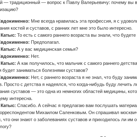
й — традиционный — вопрос к Павлу Валерьевичу: почему вы 
лизацию?
Евдокименко:
Мне всегда нравилась эта профессия, я с удовол
ания костей и суставов, с ранних лет мне это было интересно.
 Катыс:
То есть с самого раннего возраста вы знали, что будете
Евдокименко:
Предполагал.
 Катыс:
А у вас медицинская семья?
Евдокименко:
Нет.
 Катыс:
А как получилось, что мальчик с самого раннего детства
и будет заниматься болезнями суставов?
Евдокименко:
Нет, с раннего возраста я не знал, что буду зани
в. Просто с детства я надеялся, что когда-нибудь буду лечить л
ания суставов — это одна из немногих областей медицины, кото
ему интересна.
 Катыс:
Спасибо. А сейчас я предлагаю вам послушать материа
орреспондентом Михаилом Саленковым. Он спрашивал москвиче
, что они знают о заболеваниях суставов и приходилось ли им 
логу?