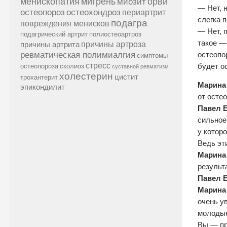
менископатия
мигрень
миозит
орви
— Нет, 
остеопороз
остеохондроз
периартрит
слегка 
подагра
повреждения менисков
— Нет, 
подагрический артрит
полиостеоартроз
такое —
причины артроза
причины артрита
ревматическая полимиалгия
остеопо
симптомы
стресс
будет о
остеопороза
сколиоз
суставной ревматизм
холестерин
цистит
трохантерит
Марина
эпикондилит
от осте
Павел 
сильное
у котор
Ведь эт
Марина
результа
Павел 
Марина
очень у
молодые
Вы — пр