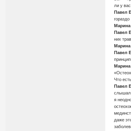
ли у ва
Павел 
гораздо
Марина
Павел 
них тра
Марина
Павел 
принцип
Марина
«Остеох
Что ест
Павел 
слышали
я неодн
остеохо
мединст
даже это
заболев