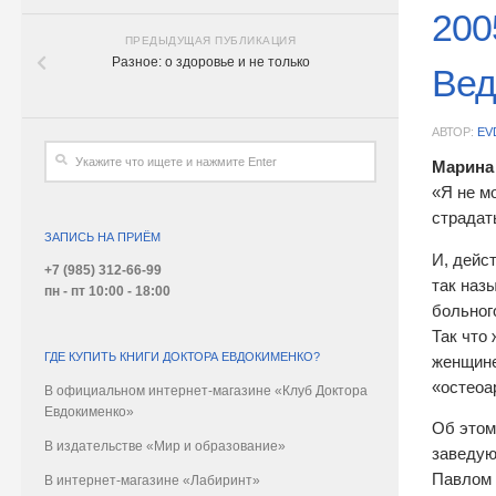
200
ПРЕДЫДУЩАЯ ПУБЛИКАЦИЯ
Разное: о здоровье и не только
Вед
АВТОР:
EV
Марина
«Я не м
страдат
ЗАПИСЬ НА ПРИЁМ
И, дейс
+7 (985) 312-66-99
так наз
пн - пт 10:00 - 18:00
больног
Так что
ГДЕ КУПИТЬ КНИГИ ДОКТОРА ЕВДОКИМЕНКО?
женщине
«остеоа
В официальном интернет-магазине «Клуб Доктора
Евдокименко»
Об этом
В издательстве «Мир и образование»
заведую
Павлом 
В интернет-магазине «Лабиринт»