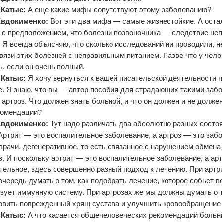
 Катыс:
А еще какие мифы сопутствуют этому заболеванию?
Евдокименко:
Вот эти два мифа — самые жизнестойкие. А ост
 с предположением, что болезни позвоночника — следствие не
. Я всегда объясняю, что сколько исследований ни проводили, 
вязи этих болезней с неправильным питанием. Разве что у чел
ь, если он очень полный.
 Катыс:
Я хочу вернуться к вашей писательской деятельности 
е. Я знаю, что вы — автор пособия для страдающих такими забо
и артроз. Что должен знать больной, и что он должен и не долже
комендации?
Евдокименко:
Тут надо различать два абсолютно разных состо
 Артрит — это воспалительное заболевание, а артроз — это забо
 врачи, дегенеративное, то есть связанное с нарушением обмен
в. И поскольку артрит — это воспалительное заболевание, а ар
тельное, здесь совершенно разный подход к лечению. При артр
очередь думать о том, как подобрать лечение, которое собьет в
зует иммунную систему. При артрозах же мы должны думать о 
овить поврежденный хрящ сустава и улучшить кровообращение 
 Катыс:
А что касается общечеловеческих рекомендаций боль