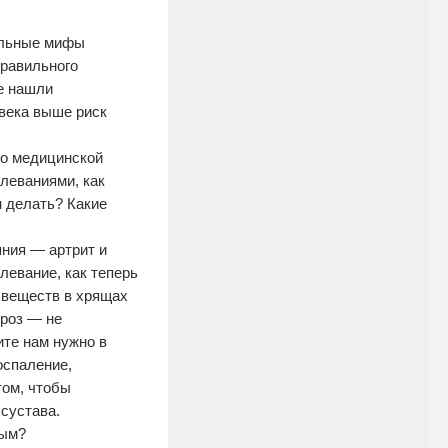
альные мифы
правильного
не нашли
овека выше риск
по медицинской
леваниями, как
н делать? Какие
яния — артрит и
левание, как теперь
а веществ в хрящах
троз — не
ите нам нужно в
оспаление,
том, чтобы
сустава.
ным?