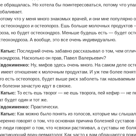
не обращалась. Но хотела бы поинтересоваться, потому что упа
побаливает.
потому что у меня много знакомых врачей, и они мне популярно 
 остеохондроз и остеопороз. Ешь больше молочных продуктов —
роза, но будет остеохондроз. Меньше будешь есть — будет осте
стеохондроза. А вообще, это все очень индивидуально.
 Катыс:
Последний очень забавно рассказывал о том, чем отли
охондроза. Насколько он прав, Павел Валерьевич?
Евдокименко:
Ну, мифов здесь очень много. На самом деле ост
 имеет отношение к молочным продуктам. И уж тем более понятн
ого есть остеопороз, будет выше риск заболеть так называемым
и болезни зачастую идут в связке.
 Катыс:
То есть ешь творог — не ешь творога, пей кефир — не 
т будет один и тот же.
Евдокименко:
Практически.
 Катыс:
Как можно было понять из голосов, которые мы слыша
веренно говорят о том, что основная причина болезней суставов
 люди говорят о том, что «связки растягивал, а суставы не боля
актикующий врач-ревматолог. Как часто к вам обращаются пожи