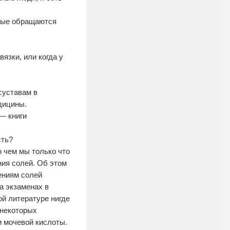
илые обращаются
язки, или когда у
суставам в
дицины.
 — книги
сть?
 чем мы только что
ия солей. Об этом
жениям солей
а экзаменах в
ой литературе нигде
 некоторых
и мочевой кислоты.