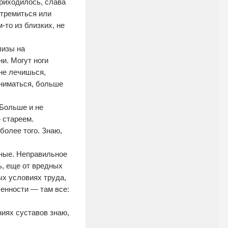
приходилось, слава
стремиться или
-то из близких, не
лизы на
и. Могут ноги
 не лечишься,
аниматься, больше
 Больше и не
 стареем.
более того. Знаю,
ные. Неправильное
ь, еще от вредных
ых условиях труда,
енности — там все:
ниях суставов знаю,