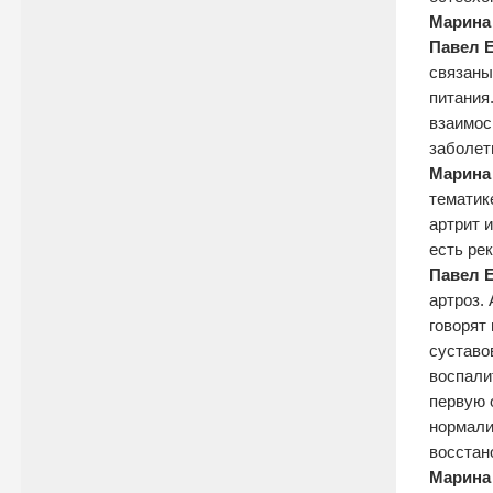
Марина
Павел 
связаны
питания
взаимос
заболет
Марина
тематик
артрит 
есть ре
Павел 
артроз.
говорят
суставо
воспали
первую 
нормали
восстан
Марина