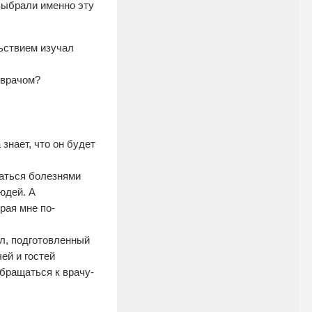
выбрали именно эту
ьствием изучал
 врачом?
 знает, что он будет
маться болезнями
юдей. А
рая мне по-
л, подготовленный
й и гостей
обращаться к врачу-