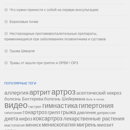
Что нужно принести с собой на первую консультацию
Березовые почки
Нестероидные противовоспалительные препараты,
применяющиеся при заболеваниях позвоночника и суставов
Грыжа Шморля
Травы от кашля при гриппе и ОРВИ / ОРЗ
ПОПУЛЯРНЫЕ ТЕГИ
артроз
артрит
аллергия
асептический некроз
болезнь Бехтерева
болезнь Шейермана
боль в ногах
видео
гипертония
гимнастика
гастрит
гонартроз
грипп
грыжа
давление
гипотония
депрессия
коксартроз
диета
лекарственные растения
кифоз
менископатия
мигрень
миозит
мениск
мастопатия