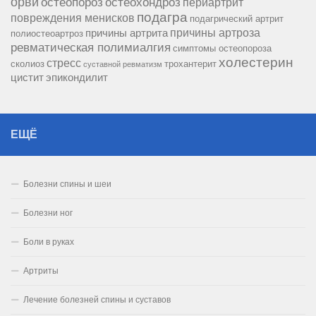
орви
остеопороз
остеохондроз
периартрит
подагра
повреждения менисков
подагрический артрит
причины артроза
причины артрита
полиостеоартроз
ревматическая полимиалгия
симптомы остеопороза
холестерин
стресс
сколиоз
трохантерит
суставной ревматизм
цистит
эпикондилит
ЕЩЁ
Болезни спины и шеи
Болезни ног
Боли в руках
Артриты
Лечение болезней спины и суставов