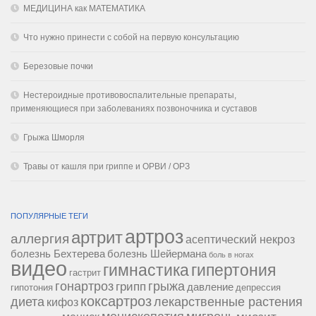
МЕДИЦИНА как МАТЕМАТИКА
Что нужно принести с собой на первую консультацию
Березовые почки
Нестероидные противовоспалительные препараты,
применяющиеся при заболеваниях позвоночника и суставов
Грыжа Шморля
Травы от кашля при гриппе и ОРВИ / ОРЗ
ПОПУЛЯРНЫЕ ТЕГИ
артроз
артрит
аллергия
асептический некроз
болезнь Бехтерева
болезнь Шейермана
боль в ногах
видео
гипертония
гимнастика
гастрит
гонартроз
грипп
грыжа
давление
гипотония
депрессия
коксартроз
диета
лекарственные растения
кифоз