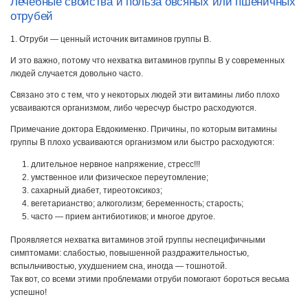
Лечебные свойства и польза овсяных или пшеничных
отрубей
1. Отруби — ценный источник витаминов группы В.
И это важно, потому что нехватка витаминов группы В у современных
людей случается довольно часто.
Связано это с тем, что у некоторых людей эти витамины либо плохо
усваиваются организмом, либо чересчур быстро расходуются.
Примечание доктора Евдокименко. Причины, по которым витамины
группы В плохо усваиваются организмом или быстро расходуются:
длительное нервное напряжение, стресс!!!
умственное или физическое переутомление;
сахарный диабет, тиреотоксикоз;
вегетарианство; алкоголизм; беременность; старость;
часто — прием антибиотиков; и многое другое.
Проявляется нехватка витаминов этой группы неспецифичными
симптомами: слабостью, повышенной раздражительностью,
вспыльчивостью, ухудшением сна, иногда — тошнотой.
Так вот, со всеми этими проблемами отруби помогают бороться весьма
успешно!