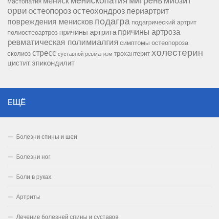
менископатия
мигрень
миозит
мениск
мастопатия
орви
остеопороз
остеохондроз
периартрит
подагра
повреждения менисков
подагрический артрит
причины артроза
причины артрита
полиостеоартроз
ревматическая полимиалгия
симптомы остеопороза
холестерин
стресс
сколиоз
трохантерит
суставной ревматизм
цистит
эпикондилит
ЕЩЁ
Болезни спины и шеи
Болезни ног
Боли в руках
Артриты
Лечение болезней спины и суставов