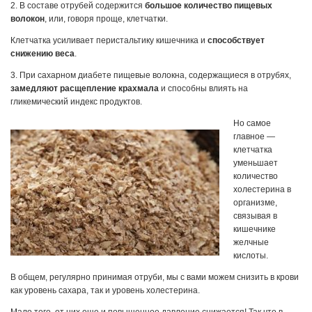
2. В составе отрубей содержится
большое количество пищевых
волокон
, или, говоря проще, клетчатки.
Клетчатка усиливает перистальтику кишечника и
способствует
снижению веса
.
3. При сахарном диабете пищевые волокна, содержащиеся в отрубях,
замедляют расщепление крахмала
и способны влиять на
гликемический индекс продуктов.
Но самое
главное —
клетчатка
уменьшает
количество
холестерина в
организме,
связывая в
кишечнике
желчные
кислоты.
В общем, регулярно принимая отруби, мы с вами можем снизить в крови
как уровень сахара, так и уровень холестерина.