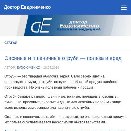
Доктор Евдокименко
Skip to content
СТАТЬИ
Овсяные и пшеничные отруби — польза и вред
АВТОР:
EVDOKIMENKO
·
10.08.2019
Отруби — это твердая оболочка зерна. Само зерно идет на
производство муки, а отруби, по сути — побочный продукт хлебного
производства. Но очень полезный побочный продукт!
Отруби бывают разные: пшеничные, ржаные, гречишные, овсяные,
ячменные, просяные, рисовые и др. Но для лечебных целей мы чаще
всего используем овсяные или пшеничные отруби.
Овсяные и пшеничные отруби — невкусный, но очень полезный продукт.
Их польза обуславливается несколькими обстоятельствами.