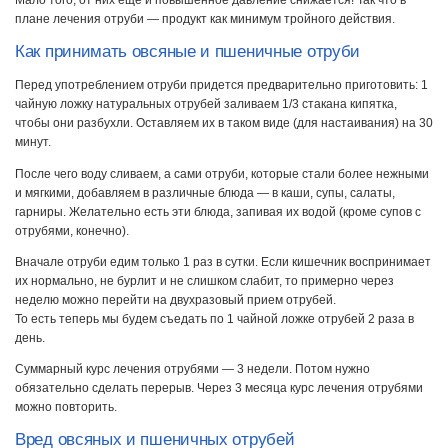
Мало того, от них еще и повышенное давление снижается! Так что в
плане лечения отруби — продукт как минимум тройного действия.
Как принимать овсяные и пшеничные отруби
Перед употреблением отруби придется предварительно приготовить: 1
чайную ложку натуральных отрубей заливаем 1/3 стакана кипятка,
чтобы они разбухли. Оставляем их в таком виде (для настаивания) на 30
минут.
После чего воду сливаем, а сами отруби, которые стали более нежными
и мягкими, добавляем в различные блюда — в каши, супы, салаты,
гарниры. Желательно есть эти блюда, запивая их водой (кроме супов с
отрубями, конечно).
Вначале отруби едим только 1 раз в сутки. Если кишечник воспринимает
их нормально, не бурлит и не слишком слабит, то примерно через
неделю можно перейти на двухразовый прием отрубей.
То есть теперь мы будем съедать по 1 чайной ложке отрубей 2 раза в
день.
Суммарный курс лечения отрубями — 3 недели. Потом нужно
обязательно сделать перерыв. Через 3 месяца курс лечения отрубями
можно повторить.
Вред овсяных и пшеничных отрубей