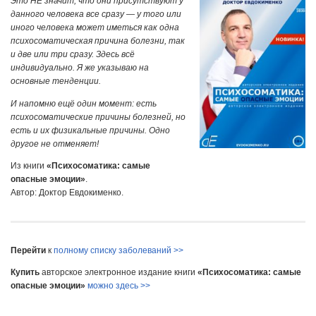
Это НЕ значит, что они присутствуют у
данного человека все сразу — у того или
иного человека может иметься как одна
психосоматическая причина болезни, так
и две или три сразу. Здесь всё
индивидуально. Я же указываю на
основные тенденции.
И напомню ещё один момент: есть
психосоматические причины болезней, но
есть и их физикальные причины. Одно
другое не отменяет!
Из книги
«Психосоматика: самые
опасные эмоции»
.
Автор: Доктор Евдокименко.
Перейти
к
полному списку заболеваний >>
Купить
авторское электронное издание книги
«Психосоматика: самые
опасные эмоции»
можно здесь >>