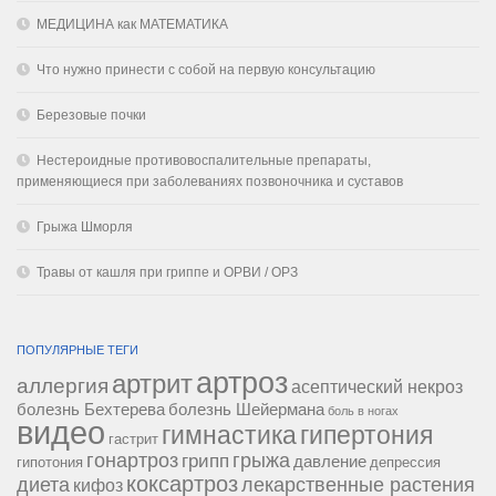
МЕДИЦИНА как МАТЕМАТИКА
Что нужно принести с собой на первую консультацию
Березовые почки
Нестероидные противовоспалительные препараты,
применяющиеся при заболеваниях позвоночника и суставов
Грыжа Шморля
Травы от кашля при гриппе и ОРВИ / ОРЗ
ПОПУЛЯРНЫЕ ТЕГИ
артроз
артрит
аллергия
асептический некроз
болезнь Бехтерева
болезнь Шейермана
боль в ногах
видео
гипертония
гимнастика
гастрит
гонартроз
грипп
грыжа
давление
гипотония
депрессия
коксартроз
диета
лекарственные растения
кифоз