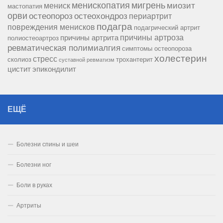
менископатия
мигрень
миозит
мениск
мастопатия
орви
остеопороз
остеохондроз
периартрит
подагра
повреждения менисков
подагрический артрит
причины артроза
причины артрита
полиостеоартроз
ревматическая полимиалгия
симптомы остеопороза
холестерин
стресс
сколиоз
трохантерит
суставной ревматизм
цистит
эпикондилит
ЕЩЁ
Болезни спины и шеи
Болезни ног
Боли в руках
Артриты