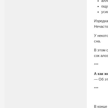
алл
ощу
уси
Изредка
Нечасто
У некот
сна.
В этом 
сок алоэ
***
А как ж
— Об эт
***
В конце