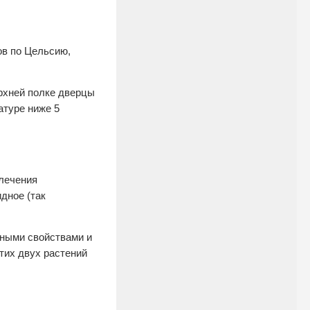
ов по Цельсию,
ерхней полке дверцы
атуре ниже 5
лечения
дное (так
бными свойствами и
тих двух растений