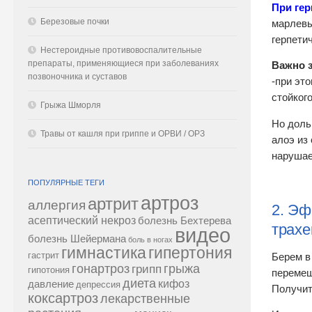
При гер
Березовые почки
марлевы
герпети
Нестероидные противовоспалительные
препараты, применяющиеся при заболеваниях
Важно з
позвоночника и суставов
-при эт
стойког
Грыжа Шморля
Но доль
Травы от кашля при гриппе и ОРВИ / ОРЗ
алоэ из
нарушае
ПОПУЛЯРНЫЕ ТЕГИ
артроз
артрит
аллергия
2. Эф
асептический некроз
болезнь Бехтерева
трахе
видео
болезнь Шейермана
боль в ногах
гипертония
гимнастика
гастрит
Берем в
гонартроз
грипп
грыжа
гипотония
перемеш
диета
кифоз
давление
депрессия
Получит
коксартроз
лекарственные