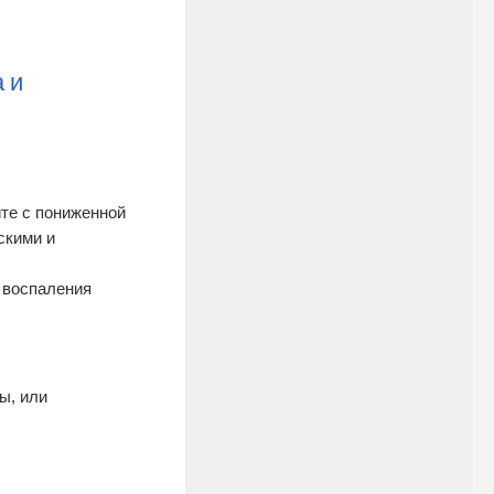
а и
ите с пониженной
скими и
и воспаления
ы, или