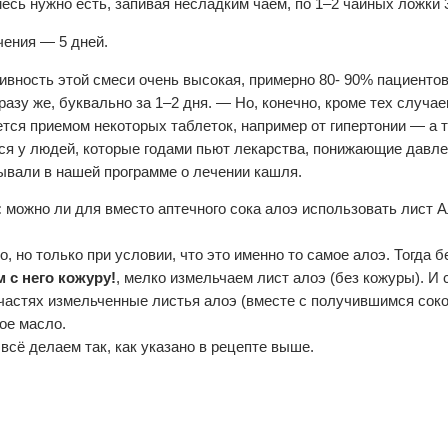
месь нужно есть, запивая несладким чаем, по 1–2 чайных ложки 3
чения — 5 дней.
вность этой смеси очень высокая, примерно 80- 90% пациентов
разу же, буквально за 1–2 дня. — Но, конечно, кроме тех случае
тся приемом некоторых таблеток, например от гипертонии — а 
ся у людей, которые годами пьют лекарства, понижающие давле
ывали в нашей программе о лечении кашля.
:
можно ли для вместо аптечного сока алоэ использовать лист А
, но только при условии, что это именно то самое алоэ. Тогда б
 с него кожуру!
, мелко измельчаем лист алоэ (без кожуры). И
частях измельченные листья алоэ (вместе с получившимся соком
ое масло.
всё делаем так, как указано в рецепте выше.