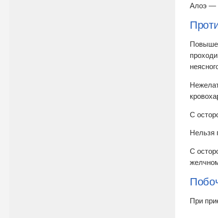
Алоэ — 
Проти
Повышен
проходи
неясног
Нежелат
кровоха
С остор
Нельзя 
С остор
желчном
Побоч
При при