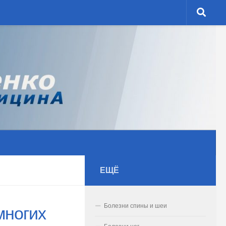
ЕЩЁ
Болезни спины и шеи
многих