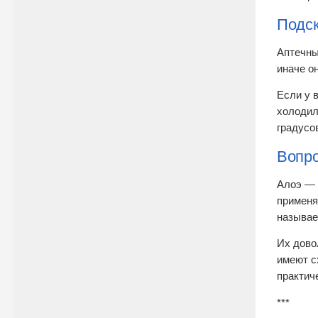
Подск
Аптечны
иначе о
Если у 
холодил
градусо
Вопро
Алоэ — 
применя
называе
Их дово
имеют с
практич
***