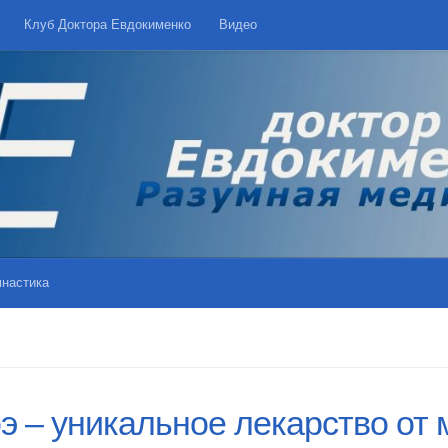
Клуб Доктора Евдокименко
Видео
мнастика
э – уникальное лекарство от 