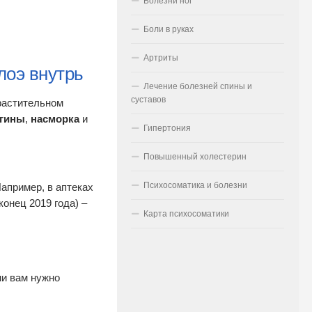
Болезни ног
Боли в руках
Артриты
лоэ внутрь
Лечение болезней спины и
суставов
 растительном
нгины
,
насморка
и
Гипертония
Повышенный холестерин
Психосоматика и болезни
апример, в аптеках
конец 2019 года) –
Карта психосоматики
ни вам нужно