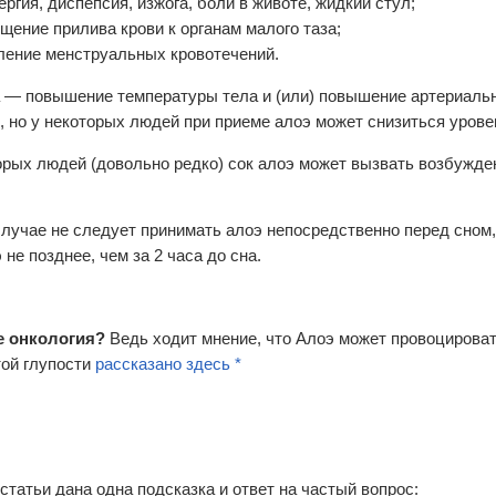
ергия, диспепсия, изжога, боли в животе, жидкий стул;
щение прилива крови к органам малого таза;
ление менструальных кровотечений.
 — повышение температуры тела и (или) повышение артериальн
, но у некоторых людей при приеме алоэ может снизиться уровен
орых людей (довольно редко) сок алоэ может вызвать возбужде
случае не следует принимать алоэ непосредственно перед сном,
 не позднее, чем за 2 часа до сна.
е онкология?
Ведь ходит мнение, что Алоэ может провоцироват
ой глупости
рассказано здесь *
 статьи дана одна подсказка и ответ на частый вопрос: