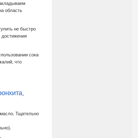
накладываем
на область
тупить не быстро
я достижения
спользовании сока
калий, что
ронхита,
 масло. Тщательно
ьно).