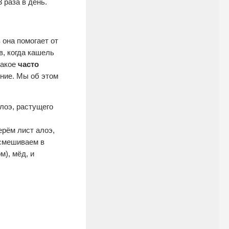
 раза в день.
 она помогает от
в, когда кашель
такое
часто
ние. Мы об этом
лоэ, растущего
ерём лист алоэ,
 смешиваем в
), мёд, и