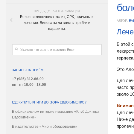
бол
ПРЕДЫДУЩАЯ ПУБЛИКАЦИЯ
Болезни кишечника: колит, СРК, причины и
АВТОР:
EV
лечение. Виноваты ли глисты, грибки и
паразиты.
Лече
В этой 
лекарс
герпеса
Это Ало
ЗАПИСЬ НА ПРИЁМ
+7 (985) 312-66-99
Для леч
пн - пт 10:00 - 18:00
часто п
около 1
ГДЕ КУПИТЬ КНИГИ ДОКТОРА ЕВДОКИМЕНКО?
Вниман
В официальном интернет-магазине «Клуб Доктора
Для леч
Евдокименко»
Ниже да
пролечи
В издательстве «Мир и образование»