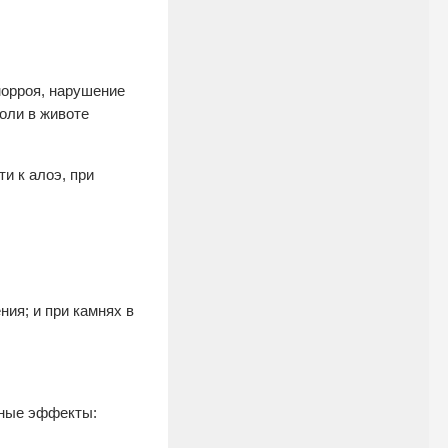
морроя, нарушение
оли в животе
и к алоэ, при
ия; и при камнях в
чные эффекты: