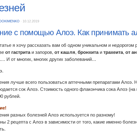
езней
DOKIMENKO
·
10.12.2019
ние с помощью Алоэ. Как принимать а
статье я хочу рассказать вам об одном уникальном и недорогом
тве
от гастрита
и запоров,
от кашля
,
бронхита
и
трахеита
,
от а
…. И от многих, многих других заболеваний…
э.
ения лучше всего пользоваться аптечными препаратами Алоэ. Н
родается сок Алоэ. Стоимость одного флакончика сока Алоэ (на 
00 рублей.
ие!
ения разных болезней Алоэ используется по разному!
ны 2 рецепта с Алоэ в зависимости от того, какие именно болез
ть.