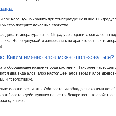
азка:
й сок Алоэ нужно хранить при температуре не выше +15 градус
н быстро потеряет лечебные свойства.
вас дома температура выше 15 градусов, храните сок алоэ на в
ьника. Но не допускайте замерзания, не храните сок при темпер
в!
с. Каким именно алоэ можно пользоваться?
это обобщающее название рода растений. Наиболее часто для 
ются два вида алоэ: алоэ настоящее (алоэ вера) и алоэ древови
мый «столетник»).
льно сложно различить. Оба растения обладают схожими лече
хожий состав действующих веществ. Лекарственные свойства э
ески одинаковы.