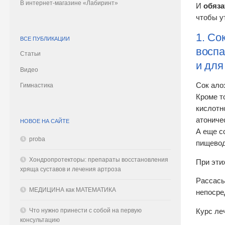
В интернет-магазине «Лабиринт»
И
обяза
чтобы у
1. Со
ВСЕ ПУБЛИКАЦИИ
воспа
Статьи
и для
Видео
Сок ало
Гимнастика
Кроме т
кислотн
атониче
НОВОЕ НА САЙТЕ
А еще с
proba
пищевод
Хондропротекторы: препараты восстановления
При эти
хряща суставов и лечения артроза
Рассасы
МЕДИЦИНА как МАТЕМАТИКА
непосре
Что нужно принести с собой на первую
Курс ле
консультацию