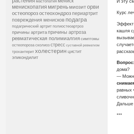
растения
мениск
мастопатия
И эту с
менископатия
мигрень
миозит
орви
Курс ле
остеопороз
остеохондроз
периартрит
подагра
повреждения менисков
Эффекти
подагрический артрит
полиостеоартроз
кашля с
причины артроза
причины артрита
вызывае
ревматическая полимиалгия
симптомы
стресс
случает
остеопороза
сколиоз
суставной ревматизм
холестерин
рассказ
цистит
трохантерит
эпикондилит
Вопрос
дома?
— Можно
снимаем
равных 
сливочн
Дальше 
***