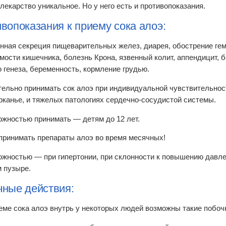
лекарство уникальное. Но у него есть и противопоказания.
вопоказания к приему сока алоэ:
ная секреция пищеварительных желез, диарея, обострение ге
мости кишечника, болезнь Крона, язвенный колит, аппендицит, б
о генеза, беременность, кормление грудью.
ельно принимать сок алоэ при индивидуальной чувствительност
рканье, и тяжелых патологиях сердечно-сосудистой системы.
ожностью принимать — детям до 12 лет.
принимать препараты алоэ во время месячных!
ожностью — при гипертонии, при склонности к повышению давлен
 пузыре.
ные действия:
еме сока алоэ внутрь у некоторых людей возможны такие побо