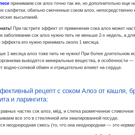
песе
принимаем сок алоэ точно так же, но дополнительно еще 
е салфетки, обильно смоченные соком алоэ, непосредственно 
ческих высыпаний.
нать!
При гастрите эффект от применения сока алоэ может нас
ом заболевании сок алоэ нужно пить не меньше 2-х недель, а дл
о эффекта его нужно принимать около 1 месяца.
ше 1 месяца алоэ тоже пить не нужно! При более длительном и
 организма выводятся минеральные вещества, в особенности — 
т водно-солевой обмен и отрицательно влияет на сердце.
фективный рецепт с соком Алоэ от кашля, б
ита и ларингита:
 равных частях сок алоэ, мёд, и слегка размягченное сливочное
иваем все это в стеклянной или эмалированной посуде.
ся неоднородная смесь (то, что она неоднородная — это нормал