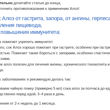
тельно
дочитайте статью до конца,
точнить противопоказания к применению Алоэ!
к Алоэ от гастрита, запора, от ангины, герпес
ления пищевода,
 повышения иммунитета:
э помогает укрепить иммунитет.
ого, сок Алоэ хорошо помогает при гастрите, особенно при гастр
остью. Помогает также бороться с запорами, особенно спастиче
скими.
ок алоэ полезен для лечения ангины, хронического тонзиллита 
а.
х заболеваниях я рекомендую делать так:
ваем чайную ложку (примерно 5 мл) сока алоэ за полчаса до ед
дственно перед едой, 3–4 раза в день.
чения от 2-х недель до 1 месяца.