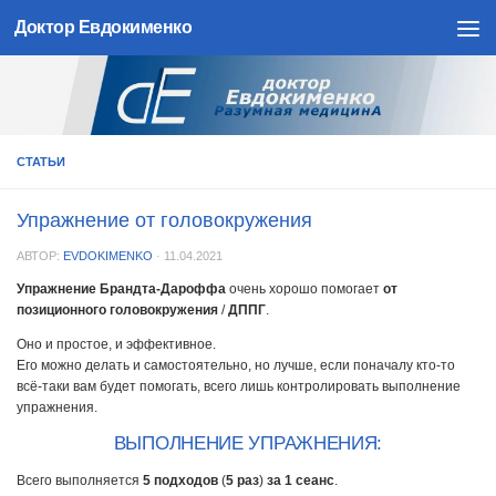
Доктор Евдокименко
Skip to content
СТАТЬИ
Упражнение от головокружения
АВТОР:
EVDOKIMENKO
·
11.04.2021
Упражнение Брандта-Дароффа
очень хорошо помогает
от
позиционного головокружения
/
ДППГ
.
Оно и простое, и эффективное.
Его можно делать и самостоятельно, но лучше, если поначалу кто-то
всё-таки вам будет помогать, всего лишь контролировать выполнение
упражнения.
ВЫПОЛНЕНИЕ УПРАЖНЕНИЯ:
Всего выполняется
5 подходов
(
5 раз
)
за 1 сеанс
.