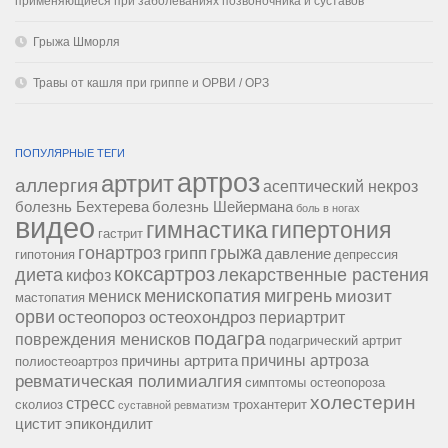
применяющиеся при заболеваниях позвоночника и суставов
Грыжа Шморля
Травы от кашля при гриппе и ОРВИ / ОРЗ
ПОПУЛЯРНЫЕ ТЕГИ
артроз
артрит
аллергия
асептический некроз
болезнь Бехтерева
болезнь Шейермана
боль в ногах
видео
гипертония
гимнастика
гастрит
гонартроз
грипп
грыжа
давление
гипотония
депрессия
коксартроз
диета
лекарственные растения
кифоз
менископатия
мигрень
миозит
мениск
мастопатия
орви
остеопороз
остеохондроз
периартрит
подагра
повреждения менисков
подагрический артрит
причины артроза
причины артрита
полиостеоартроз
ревматическая полимиалгия
симптомы остеопороза
холестерин
стресс
сколиоз
трохантерит
суставной ревматизм
цистит
эпикондилит