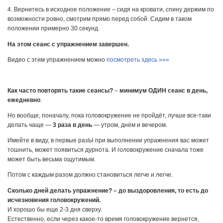
4. Вернитесь в исходное положение – сидя на кровати, спину держим по
возможности ровно, смотрим прямо перед собой. Сидим в таком
положении примерно 30 секунд.
На этом сеанс с упражнением завершен.
Видео с этим упражнением можно
посмотреть здесь »»»
Как часто повторять такие сеансы?
–
минимум ОДИН сеанс в день,
ежедневно
.
Но вообще, поначалу, пока головокружение не пройдёт, лучше все-таки
делать чаще —
3 раза в день
— утром, днём и вечером.
Имейте в виду, в первые разЫ при выполнении упражнения вас может
тошнить, может появиться дурнота. И головокружение сначала тоже
может быть весьма ощутимым.
Потом с каждым разом должно становиться легче и легче.
Сколько дней делать упражнение? – до выздоровления, то есть до
исчезновения головокружений.
И хорошо бы еще 2-3 дня сверху.
Естественно, если через какое-то время головокружение вернется,