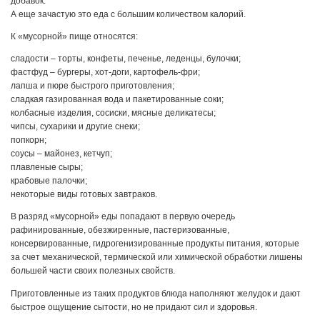
добавок.
А еще зачастую это еда с большим количеством калорий.
К «мусорной» пище относятся:
сладости – торты, конфеты, печенье, леденцы, булочки;
фастфуд – бургеры, хот-доги, картофель-фри;
лапша и пюре быстрого приготовления;
сладкая газированная вода и пакетированные соки;
колбасные изделия, сосиски, мясные деликатесы;
чипсы, сухарики и другие снеки;
попкорн;
соусы – майонез, кетчуп;
плавленые сыры;
крабовые палочки;
некоторые виды готовых завтраков.
В разряд «мусорной» еды попадают в первую очередь
рафинированные, обезжиренные, пастеризованные,
консервированные, гидрогенизированные продукты питания, которые
за счет механической, термической или химической обработки лишены
большей части своих полезных свойств.
Приготовленные из таких продуктов блюда наполняют желудок и дают
быстрое ощущение сытости, но не придают сил и здоровья.