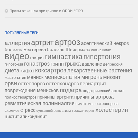
Травы от кашля при гриппе и ОРВИ / ОРЗ
ПОПУЛЯРНЫЕ ТЕГИ
артроз
артрит
аллергия
асептический некроз
болезнь Бехтерева
болезнь Шейермана
боль в ногах
видео
гипертония
гимнастика
гастрит
гонартроз
грипп
грыжа
давление
гипотония
депрессия
коксартроз
диета
лекарственные растения
кифоз
менископатия
мигрень
миозит
мениск
мастопатия
орви
остеопороз
остеохондроз
периартрит
подагра
повреждения менисков
подагрический артрит
причины артроза
причины артрита
полиостеоартроз
ревматическая полимиалгия
симптомы остеопороза
холестерин
стресс
сколиоз
трохантерит
суставной ревматизм
цистит
эпикондилит