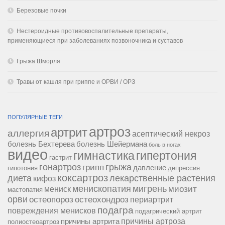
Березовые почки
Нестероидные противовоспалительные препараты,
применяющиеся при заболеваниях позвоночника и суставов
Грыжа Шморля
Травы от кашля при гриппе и ОРВИ / ОРЗ
ПОПУЛЯРНЫЕ ТЕГИ
артроз
артрит
аллергия
асептический некроз
болезнь Бехтерева
болезнь Шейермана
боль в ногах
видео
гипертония
гимнастика
гастрит
гонартроз
грипп
грыжа
давление
гипотония
депрессия
коксартроз
диета
лекарственные растения
кифоз
менископатия
мигрень
миозит
мениск
мастопатия
орви
остеопороз
остеохондроз
периартрит
подагра
повреждения менисков
подагрический артрит
причины артроза
причины артрита
полиостеоартроз