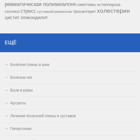
ревматическая полимиалгия
симптомы остеопороза
холестерин
стресс
сколиоз
трохантерит
суставной ревматизм
цистит
эпикондилит
ЕЩЁ
Болезни спины и шеи
Болезни ног
Боли в руках
Артриты
Лечение болезней спины и суставов
Гипертония