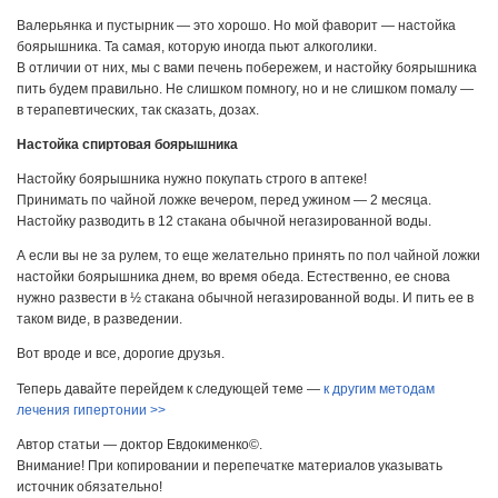
Валерьянка и пустырник — это хорошо. Но мой фаворит — настойка
боярышника. Та самая, которую иногда пьют алкоголики.
В отличии от них, мы с вами печень побережем, и настойку боярышника
пить будем правильно. Не слишком помногу, но и не слишком помалу —
в терапевтических, так сказать, дозах.
Настойка спиртовая боярышника
Настойку боярышника нужно покупать строго в аптеке!
Принимать по чайной ложке вечером, перед ужином — 2 месяца.
Настойку разводить в 12 стакана обычной негазированной воды.
А если вы не за рулем, то еще желательно принять по пол чайной ложки
настойки боярышника днем, во время обеда. Естественно, ее снова
нужно развести в ½ стакана обычной негазированной воды. И пить ее в
таком виде, в разведении.
Вот вроде и все, дорогие друзья.
Теперь давайте перейдем к следующей теме —
к другим методам
лечения гипертонии >>
Автор статьи — доктор Евдокименко©.
Внимание! При копировании и перепечатке материалов указывать
источник обязательно!