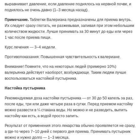
выравнивает давление, если давление поднялось на нервной почве, и
поднялось не очень давно (1–3 месяца назад).
Примечание.
Таблетки Валериана предназначены для приема внутрь.
Их следует сразу глотать, не разжевывая, запивая при этом небольшим
количеством жидкости. Лучше принимать за 30 минут до еды или через
1 час после приема пищи.
Курс лечения — 3–4 недели.
Противопоказания: Повышенная чувствительность к валериане.
Внимание! Помните, что на некоторых людей (примерно 10%)
валерьянка действует наоборот, возбуждающе. Таким людям лучше
воспользоваться настойкой пустырника.
Настойка пустырника
Рекомендуемая доза настойки пустырника — от 30 до 50 капель за раз,
после еды, три или даже четыре раза в сутки. Перед приемом настойку
можно развести в ¼ стакана воды. Но можно и не разводить, выпить
настойку как есть, а водой просто запить.
Результат от применения этого лекарства обычно проявляется не сразу,
а где-то через 7–10 дней с первого дня приема. Принимать пустырник
можно и нужно долго — 1–3 месяца.