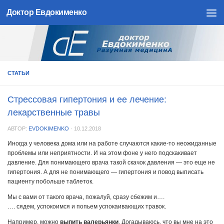
Доктор Евдокименко
Skip to content
СТАТЬИ
Стрессовая гипертония и ее лечение:
лекарственные травы
АВТОР:
EVDOKIMENKO
·
10.12.2018
Иногда у человека дома или на работе случаются какие-то неожиданные
проблемы или неприятности. И на этом фоне у него подскакивает
давление. Для понимающего врача такой скачок давления — это еще не
гипертония. А для не понимающего — гипертония и повод выписать
пациенту побольше таблеток.
Мы с вами от такого врача, пожалуй, сразу сбежим и….
…. сядем, успокоимся и попьем успокаивающих травок.
Например, можно
выпить валерьянки
. Догадываюсь, что вы мне на это