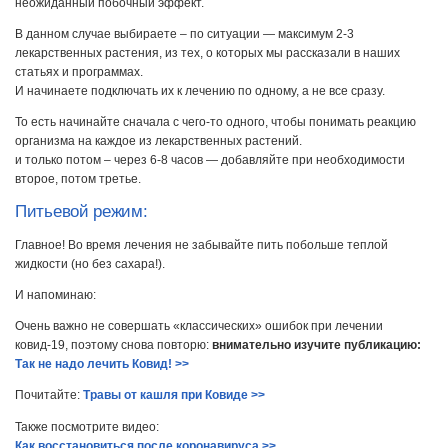
неожиданный побочный эффект.
В данном случае выбираете – по ситуации — максимум 2-3
лекарственных растения, из тех, о которых мы рассказали в наших
статьях и программах.
И начинаете подключать их к лечению по одному, а не все сразу.
То есть начинайте сначала с чего-то одного, чтобы понимать реакцию
организма на каждое из лекарственных растений.
и только потом – через 6-8 часов — добавляйте при необходимости
второе, потом третье.
Питьевой режим:
Главное! Во время лечения не забывайте пить побольше теплой
жидкости (но без сахара!).
И напоминаю:
Очень важно не совершать «классических» ошибок при лечении
ковид-19, поэтому снова повторю:
внимательно изучите публикацию:
Так не надо лечить Ковид! >>
Почитайте:
Травы от кашля при Ковиде >>
Также посмотрите видео:
Как восстановиться после коронавируса >>