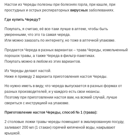
Настои из Череды полезны при болезнях горла, при кашле, при
простудных и острых респираторных
вирусных
заболеваниях.
Где купить Череду?
Покупать, я считаю, её все-таки лучше в аптеке, чтобы быть
уверенными, что это та самая череда.
Или можно заказать по интернету, но тоже в аптечной упаковке.
Продается Череда в разных вариантах – трава Череды, измельченный
порошок травы, а также Череда в фильтр-пакетиках.
Покупать можно в любом из этих вариантов.
Из Череды делают настой.
Ниже я приведу 2 варианта приготовления настоя Череды.
Но нужно иметь в виду, что череда выпускается в разных формах от
разных производителей, и у каждого есть свои нюансы.
Поэтому при приготовлении настоя вам, на всякий случай, лучше
свериться с инструкцией на упаковке.
Приготовление настоя Череды, способ № 1 (трава):
2 столовые ложки травы череды помещают в эмалированную посуду,
заливают 200 мл (1 стакан) горячей кипяченой воды, накрывают
крышкой.