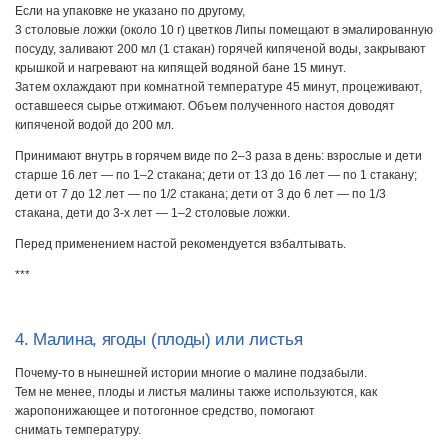
Если на упаковке не указано по другому,
3 столовые ложки (около 10 г) цветков Липы помещают в эмалированную
посуду, заливают 200 мл (1 стакан) горячей кипяченой воды, закрывают
крышкой и нагревают на кипящей водяной бане 15 минут.
Затем охлаждают при комнатной температуре 45 минут, процеживают,
оставшееся сырье отжимают. Объем полученного настоя доводят
кипяченой водой до 200 мл.
Принимают внутрь в горячем виде по 2–3 раза в день: взрослые и дети
старше 16 лет — по 1–2 стакана; дети от 13 до 16 лет — по 1 стакану;
дети от 7 до 12 лет — по 1/2 стакана; дети от 3 до 6 лет — по 1/3
стакана, дети до 3-х лет — 1–2 столовые ложки.
Перед применением настой рекомендуется взбалтывать.
***
4. Малина, ягоды (плоды) или листья
Почему-то в нынешней истории многие о малине подзабыли.
Тем не менее, плоды и листья малины также используются, как
жаропонижающее и потогонное средство, помогают
снимать температуру.