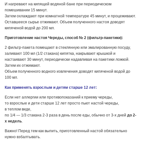
И нагревают на кипящей водяной бане при периодическом
помешивании 15 минут.
Затем охлаждают при комнатной температуре 45 минут, и процеживают.
Оставшееся сырье отжимают. Объем полученного настоя доводят
кипяченой водой до 200 мл.
Приготовление настоя Череды, способ № 2 (фильтр-пакетики):
2 фильтр-пакета помещают в стеклянную или эмалированную посуду,
заливают 100 мл (1/2 стакана) кипятка, накрывают крышкой и
настаивают 30 минут, периодически надавливая на пакетики ложкой.
Затем их отжимают.
Объем полученного водного извлечения доводят кипяченой водой до
100 мл.
Как применять взрослым и детям старше 12 лет:
Если нет аллергии или противопоказаний к приему череды,
то взрослые и дети старше 12 лет просто пьют настой череды,
в теплом виде,
по 1/4 — 1/3 стакана 2-3 раза в день после еды, обычно от 3-х дней
до 2-
х недель
.
Важно! Перед тем как выпить, приготовленный настой обязательно
нужно взбалтывать.