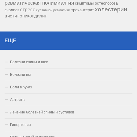
ревматическая полимиалгия
симптомы остеопороза
холестерин
стресс
сколиоз
трохантерит
суставной ревматизм
цистит
эпикондилит
ЕЩЁ
Болезни спины и шеи
Болезни ног
Боли в руках
Артриты
Лечение болезней спины и суставов
Гипертония