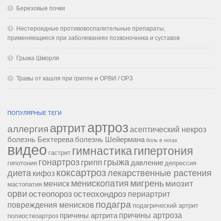
Березовые почки
Нестероидные противовоспалительные препараты,
применяющиеся при заболеваниях позвоночника и суставов
Грыжа Шморля
Травы от кашля при гриппе и ОРВИ / ОРЗ
ПОПУЛЯРНЫЕ ТЕГИ
артроз
артрит
аллергия
асептический некроз
болезнь Бехтерева
болезнь Шейермана
боль в ногах
видео
гипертония
гимнастика
гастрит
гонартроз
грипп
грыжа
давление
гипотония
депрессия
коксартроз
диета
лекарственные растения
кифоз
менископатия
мигрень
миозит
мениск
мастопатия
орви
остеопороз
остеохондроз
периартрит
подагра
повреждения менисков
подагрический артрит
причины артроза
причины артрита
полиостеоартроз