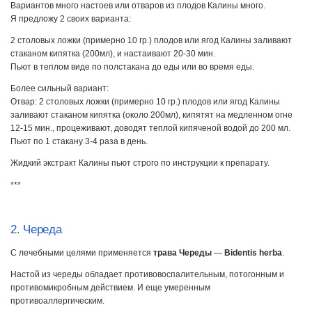
Вариантов много настоев или отваров из плодов Калины много.
Я предложу 2 своих варианта:
2 столовых ложки (примерно 10 гр.) плодов или ягод Калины заливают
стаканом кипятка (200мл), и настаивают 20-30 мин.
Пьют в теплом виде по полстакана до еды или во время еды.
Более сильный вариант:
Отвар: 2 столовых ложки (примерно 10 гр.) плодов или ягод Калины
заливают стаканом кипятка (около 200мл), кипятят на медленном огне
12-15 мин., процеживают, доводят теплой кипяченой водой до 200 мл.
Пьют по 1 стакану 3-4 раза в день.
Жидкий экстракт Калины пьют строго по инструкции к препарату.
***
2. Череда
С лечебными целями применяется
трава Череды
—
Bidentis herba
.
Настой из череды обладает противовоспалительным, потогонным и
противомикробным действием. И еще умеренным
противоаллергическим.