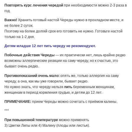
Повторять курс лечения чередой
при необходимости можно 2-3 раза в
год.
Важно!
Хранить готовый настой Череды нужно в прохладном месте, и
не более 2 суток.
Поэтому на более долгий срок его готовить не нужно. Готовьте настой
только на 1-2 дня.
Детям младше 12 лет пить череду не рекомендуют.
Побочные действия Череды
— их практически нет, лишь крайне редко
возможны аллергические реакции на саму череду, но к счастью, это
бывает очень редко.
Противопоказаний очень мало:
опять же, только аллергия на саму
череду, а она, как мы уже говорили, бывает редко.
Но нужно знать, что череду нельзя
пить
беременным женщинам,
женщинам в период кормления грудью, и детям до 12 лет.
ПРИМЕЧАНИЕ:
прием Череды можно сочетать с приёмом калины.
***
При повышенной температуре
можно применять
3) Цветки Липы или 4) Малину (плоды или листья).