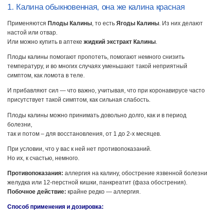
1. Калина обыкновенная, она же калина красная
Применяются
Плоды Калины
, то есть
Ягоды Калины
. Из них делают
настой или отвар.
Или можно купить в аптеке
жидкий экстракт Калины
.
Плоды калины помогают пропотеть, помогают немного снизить
температуру, и во многих случаях уменьшают такой неприятный
симптом, как ломота в теле.
И прибавляют сил — что важно, учитывая, что при коронавирусе часто
присутствует такой симптом, как сильная слабость.
Плоды калины можно принимать довольно долго, как и в период
болезни,
так и потом – для восстановления, от 1 до 2-х месяцев.
При условии, что у вас к ней нет противопоказаний.
Но их, к счастью, немного.
Противопоказания:
аллергия на калину, обострение язвенной болезни
желудка или 12-перстной кишки, панкреатит (фаза обострения).
Побочное действие:
крайне редко — аллергия.
Способ применения и дозировка: