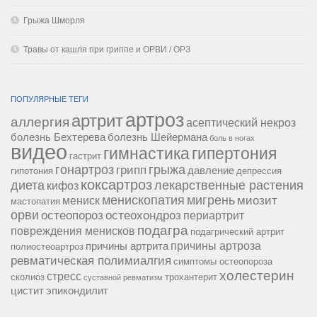
Грыжа Шморля
Травы от кашля при гриппе и ОРВИ / ОРЗ
ПОПУЛЯРНЫЕ ТЕГИ
артроз
артрит
аллергия
асептический некроз
болезнь Бехтерева
болезнь Шейермана
боль в ногах
видео
гипертония
гимнастика
гастрит
гонартроз
грипп
грыжа
давление
гипотония
депрессия
коксартроз
диета
лекарственные растения
кифоз
менископатия
мигрень
миозит
мениск
мастопатия
орви
остеопороз
остеохондроз
периартрит
подагра
повреждения менисков
подагрический артрит
причины артроза
причины артрита
полиостеоартроз
ревматическая полимиалгия
симптомы остеопороза
холестерин
стресс
сколиоз
трохантерит
суставной ревматизм
цистит
эпикондилит