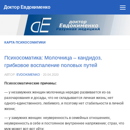
Доктор Евдокименко
Skip to content
КАРТА ПСИХОСОМАТИКИ
Психосоматика: Молочница – кандидоз,
грибковое воспаление половых путей
АВТОР:
EVDOKIMENKO
·
20.04.2020
Психосоматические причины:
— у незамужних женщин молочница нередко развивается из-за
разочарования и досады, что не складывается личная жизнь; нет
одного-единственного, любимого, и поэтому нет стабильности в личной
жизни;
— у замужних женщин: неуверенность в семейных отношениях,
неуверенность в себе и постоянное внутреннее напряжение; страх, что
муж может вот-вот уйти;